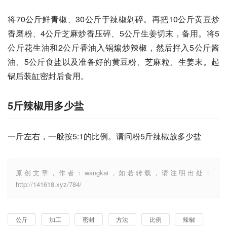
将70公斤鲜青椒、30公斤于辣椒剁碎。再把10公斤黄豆炒
香磨粉、4公斤芝麻炒香压碎、5公斤生姜切末，备用。将5
公斤花生油和2公斤香油入锅煸炒辣椒，然后拌入5公斤酱
油、5公斤食盐以及准备好的黄豆粉、芝麻粒、生姜末。起
锅后装缸密封后食用。
5斤辣椒用多少盐
一斤左右，一般按5:1的比例。请问粉5斤辣椒放多少盐
原创文章，作者：wangkai，如若转载，请注明出处：
http://141618.xyz/784/
公斤
加工
密封
方法
比例
辣椒