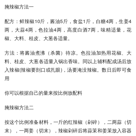
腌辣椒方法一 
配方：鲜辣椒10斤，酱油5斤，食盐1斤，白糖4两，生姜4
两，大蒜4两，色拉油4两，高度白酒7两，味精适量，花
椒、大料、桂皮、大葱各适量。 
方法：将酱油煮沸（杀菌）待凉。色拉油加热用花椒、大
料、桂皮、大葱各适量入锅出香味。同以上辅料配成汤后放
入辣椒(辣椒要剖口或扎眼)，汤要淹没辣椒。数日后即可食
用 
你可以根据自己的量来按比例放配料 
腌辣椒方法二 
按这个比例准备材料，一斤的红辣椒（剁碎），二两蒜（切
末），一两姜（切末），辣椒剁碎后将蒜茉和姜茉放入容器