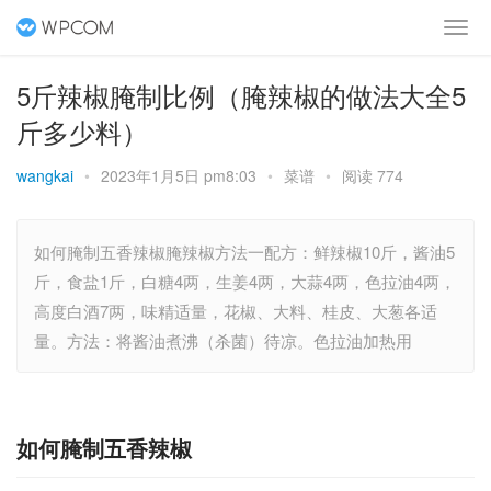
5斤辣椒腌制比例（腌辣椒的做法大全5
斤多少料）
wangkai
•
2023年1月5日 pm8:03
•
菜谱
•
阅读 774
如何腌制五香辣椒腌辣椒方法一配方：鲜辣椒10斤，酱油5
斤，食盐1斤，白糖4两，生姜4两，大蒜4两，色拉油4两，
高度白酒7两，味精适量，花椒、大料、桂皮、大葱各适
量。方法：将酱油煮沸（杀菌）待凉。色拉油加热用
如何腌制五香辣椒