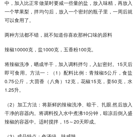
中，加入比正常做菜时要咸一些量的盐，放入味精，再放入
一个苹果梨，拌均匀后，放入一个密封的瓶子里，一周后就
可以食用了。 
两种方法都不错，就不知道你喜欢那种口味的原料
辣椒10000克，盐1000克，五香粉100克。
将辣椒洗净，晒成半干，加入调料拌匀，入缸密封。15天后
即可食用。方法一：（1）配料比例：青辣椒5公斤，食盐
0.75公斤，大茴香（八角）12克，花椒15克，姜50克，水
1.25升。 
（2）加工方法：将新鲜的辣椒洗净、晾干、扎眼.然后放入
干净的容器内。将调料投入水中煮沸10分钟，晾凉后倒入盛
辣椒的容器中。适时搅拌，15～20天即成。 
（3）成品特点：色泽绿，味咸辣。 