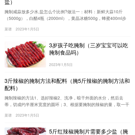
盐）
腌制咸蒜放多少水,盐怎么个比例?做法一：材料：新鲜大蒜10斤
（5000g），白醋4瓶（2000ml），黄晶冰糖500g，蜂蜜400ml步
骤：1.新鲜大蒜逐个剥去外层的干皮，将根须部分切去，将茎部剪
菜谱
2023年1月5日
齐。2.先用流动水清洗处理好的大蒜，再用较大的水池或水盆浸泡1
小时，之后继续用流动水再次彻底冲洗干净。放置8－10小时沥干水
3岁孩子吃腌制（三岁宝宝可以吃
分。3.在煮锅中加入所有的白醋和黄晶冰糖，中火
腌制食品吗）
2023年1月5日
3斤辣椒的腌制方法和配料（腌5斤辣椒的腌制方法和
配料）
腌制辣椒的方法1、选好辣椒2、洗净，晾干外面的水分，然后去
蒂，切成约半厘米宽度的圆环；3、根据要腌制的辣椒的量，取一干
净的玻璃瓶，一层辣椒一层盐，最好边装边压实一些，直到装完；
菜谱
2023年1月5日
4、将适量的醋烧开晾凉，倒进玻璃瓶里，因为辣椒已经压得比较实
了
5斤红辣椒腌制片需要多少盐（腌