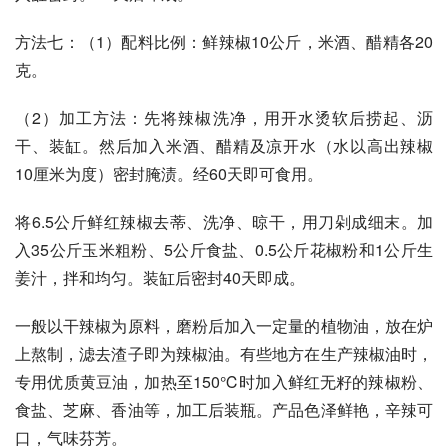
方法七：（1）配料比例：鲜辣椒10公斤，米酒、醋精各20
克。 
（2）加工方法：先将辣椒洗净，用开水烫软后捞起、沥
干、装缸。然后加入米酒、醋精及凉开水（水以高出辣椒 
10厘米为度）密封腌渍。经60天即可食用。 
将6.5公斤鲜红辣椒去蒂、洗净、晾干，用刀剁成细末。加
入35公斤玉米粗粉、5公斤食盐、0.5公斤花椒粉和1公斤生
姜汁，拌和均匀。装缸后密封40天即成。 
一般以干辣椒为原料，磨粉后加入一定量的植物油，放在炉
上熬制，滤去渣子即为辣椒油。有些地方在生产辣椒油时，
专用优质黄豆油，加热至150℃时加入鲜红无籽的辣椒粉、
食盐、芝麻、香油等，加工后装瓶。产品色泽鲜艳，辛辣可
口，气味芬芳。 