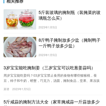
相关推荐
5斤装玻璃的腌制瓶（装腌菜的玻
璃瓶怎么买）
2023年1月5日
8斤鸭子腌制放多少盐（腌制鸭子
一斤鸭子放多少盐）
2023年1月5日
3岁宝宝能吃腌制姜（三岁宝宝可以吃葱姜蒜吗）
周岁宝宝能吃姜吗？03岁宝宝禁止食用的食物有哪些猕猴桃，蚕
豆，柿子和牛奶，螃蟹，巧克力，汤圆，腌制食品，坚果、果冻孩
子年纪小，不知道一些东西不能吞咽，也不知道潜在的危险，一旦
菜谱
2023年1月5日
不注意很容易引起窒息。花生、瓜子、松子等坚果；果冻、口香
糖、花生酱；樱桃、龙眼等小圆水果鱿鱼丝、芹菜等纤维多的食物
5斤咸蒜的腌制方法大全（家常腌咸蒜一斤蒜放多少
以及韧长的粉条、面条都要