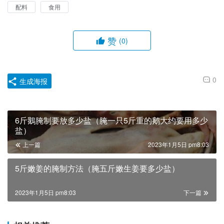
配料
食用
赞
(0)
0
生成海报
6斤鵝腌制要放多少盐（腌一只5斤重的鹅大约要用多少
盐）
上一篇
2023年1月5日 pm8:03
5斤嫩姜的腌制方法（腌五斤嫩生姜要多少盐）
2023年1月5日 pm8:03
下一篇