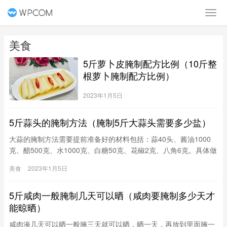
美食
5斤萝卜皮腌制配方比例（10斤整
根萝卜腌制配方比例）
2023年1月5日
5斤蒜头的腌制方法（腌制5斤大蒜头需要多少盐）
大蒜的腌制方法需要提前准备好的材料包括：蒜40头、酱油1000
克、醋500克、水1000克、白糖50克、花椒2克、八角6克。具体做
法如下：1、新鲜的大蒜剥去外边的那层皮，一定要留有两层外
美食
2023年1月5日
皮，放到盆里，用水泡一下。2、泡好的大蒜捞出来，放到篦子
上，控干水分。3、酱油、醋、花椒大料备好。4、把酱油、醋、花
5斤咸肉一般腌制几天可以晒（咸肉要腌制多少天才
椒、大料、白糖和水倒入锅里，大火煮开然后
能晾晒）
咸肉淹几天可以晒一般腌三天就可以晒，晒一天，再放到里面腌一