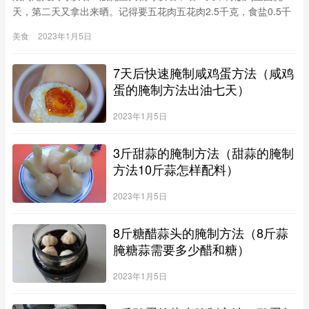
天，第二天又拿出来晒。记得要五花肉五花肉2.5千克，食盐0.5千
克，花椒10克。第一种做法（1）将盐和花椒放锅内炒出香味。
美食
2023年1月5日
（2）将肉切成0.5千克左右的块，用炒热的花椒盐将肉的表面全面
揉搓一遍，然后将肉放在干净的小缸内，将余下花椒盐撒在肉面
7天后快速腌制咸鸡蛋方法（咸鸡
上，肉表面用干净的重物压住，盖住缸口。（3
蛋的腌制方法出油七天）
2023年1月5日
3斤甜蒜的腌制方法（甜蒜的腌制
方法10斤蒜怎样配料）
2023年1月5日
8斤糖醋蒜头的腌制方法（8斤蒜
腌糖蒜需要多少醋和糖）
2023年1月5日