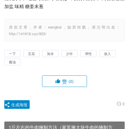
加盐 味精 糖姜末葱
原创文章，作者：wangkai，如若转载，请注明出处：
http://141618.xyz/823/
一下
五花
加水
少许
弹性
放入
酱油
赞
(0)
0
生成海报
1斤左右的牛肉腌制方法（家常腌大块牛肉的腌制方