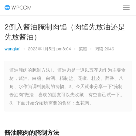
2倒入酱油腌制肉馅（肉馅先放油还是
先放酱油）
wangkai
•
2023年1月5日 pm8:04
•
菜谱
•
阅读 2046
酱油腌肉的腌制方法1、酱油肉是一道以五花肉作为主要食
材，酱油、白糖、白酒、精制盐、花椒、桂皮、茴香、八
角、水作为调料腌制的食物。2、今天就来分享一下“腌制
酱油肉”做法，喜欢的朋友可以先收藏，有空自己试一下。
3、下面开始介绍所需要的食材：五花肉、
酱油腌肉的腌制方法