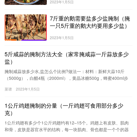
2023年1月5日
7斤重的鹅需要盐多少盐腌制（腌
一只5斤重的鹅大约要用多少盐）
2023年1月5日
5斤咸蒜的腌制方法大全（家常腌咸蒜一斤蒜放多少
盐）
腌制咸蒜放多少水,盐怎么个比例?做法一：材料：新鲜大蒜10斤
（5000g），白醋4瓶（2000ml），黄晶冰糖500g，蜂蜜400ml步
骤：1.新鲜大蒜逐个剥去外层的干皮，将根须部分切去，将茎部剪
菜谱
2023年1月5日
齐。2.先用流动水清洗处理好的大蒜，再用较大的水池或水盆浸泡1
小时，之后继续用流动水再次彻底冲洗干净。放置8－10小时沥干水
1公斤鸡翅腌制的分量（一斤鸡翅可食用部分多少
分。3.在煮锅中加入所有的白醋和黄晶冰糖，中火
克）
1公斤鸡翅有多少个1公斤鸡翅约有12–15个。鸡翅上有皮肤、肌肉
和骨，皮肤是器官水平的结构，每一块肌肉、骨也都是一个个的器
官，而且鸡翅可参与鸡的运动。因此，鸡翅是系统水平结构。鸡翅