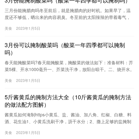
三月份能腌腊肉吗冬至前后，就是腌腊肉的好时机。如果早了，温
度还不够低，晒出来的肉容易臭。冬至前的太阳辣辣的带着毒气，
不象冬至后的日头，温暖而和气。腌腊肉要在立春之前做，过后做
美食
2023年1月5日
的肉容易坏，温度的原因。泡菜的制作方法野山椒1瓶、白萝卜1/2
根、心里美萝卜1/2根、樱桃萝卜数根、胡萝卜1/2根、盐1汤匙
3月份可以腌制酸菜吗（酸菜一年四季都可以腌制
(15g)、白砂糖2茶匙(10g)、白酒1汤匙(15ml)、太太乐磨菇精1茶匙
(10
吗）
春天能腌酸菜吗?春天能腌酸菜，腌酸菜的做法如下：准备材料：芥
菜5棵、开水1000毫升一、芥菜洗干净，放阳台晾干。二、烧开水。
三、用开水把菜烫一遍。四、颜色变得比较绿的时候，拿出来放到
美食
2023年1月5日
瓶子里。五、瓶子要提前清洗干净，晾干，瓶子一定是不能沾油
的。六、装好瓶子以后把刚才用烫菜的水，倒到瓶子里，再找个
5斤酱黄瓜的腌制方法大全（10斤酱黄瓜的腌制方法
硬，有点重量的东西压在菜上
的做法配方图解）
酱黄瓜如何淹制https小黄瓜、盐、酱油、加八角、红椒、白糖、料
酒、花生油1、小黄瓜洗刷干净，沥干水分；2、撒上足够的盐腌制
一天一夜；3、置通风处风干黄瓜表面的水分；4、锅内倒入400克左
美食
2023年1月5日
右的酱油，加八角、红椒、白糖、料酒烧开；5、加入适量花生油，