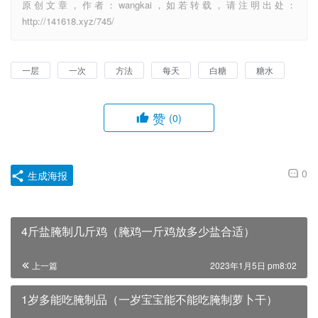
原创文章，作者：wangkai，如若转载，请注明出处：
http://141618.xyz/745/
一层
一次
方法
每天
白糖
糖水
赞
(0)
0
生成海报
4斤盐腌制几斤鸡（腌鸡一斤鸡放多少盐合适）
上一篇
2023年1月5日 pm8:02
1岁多能吃腌制品（一岁宝宝能不能吃腌制萝卜干）