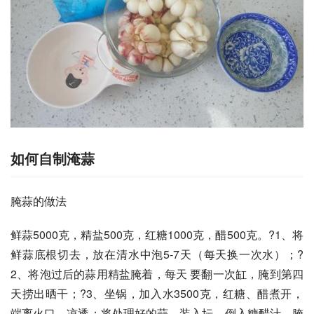
如何自制淹蒜
腌蒜的做法
鲜蒜5000克，精盐500克，红糖1000克，醋500克。?1、将
鲜蒜底根切去，放在清水中泡5-7天（每天换一次水）；?
2、将泡过后的蒜用精盐腌着，每天 要翻一次缸，腌到第四
天捞出晒干；?3、坐锅，加入水3500克，红糖、醋煮开，
端离火口，凉透；将处理好的蒜，装入坛，倒入糖醋汁，腌