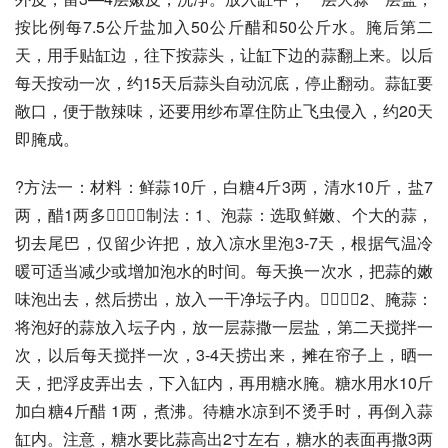
按比例每7.5公斤盐加入50公斤醋和50公斤水。腌后第二
天，用手贴缸边，往下按蒜头，让缸下边的蒜翻上来。以后
每天按动一次，约15天后蒜头自动沉底，停止翻动。蒜缸要
敞口，便于散辣味，还要用纱布罩住防止飞虫侵入，约20天
即腌成。
?方法一：材料：鲜蒜10斤，白糖4斤3两，清水10斤，盐7
两，醋1两多制法：1、泡蒜：选取鲜嫩、个大的蒜，
切去尾巴，仅留少许把，放入凉水里泡3-7天，根据气温冷
暖可适当减少或增加泡水的时间。每天换一次水，把蒜的嫩
味泡出去，然后捞出，放入一干净坛子内。2、腌蒜：
将泡好的蒜放入坛子内，放一层蒜撒一层盐，第二天搅拌一
次，以后每天搅拌一次，3-4天捞出来，摊在帘子上，晒一
天，把浮皮弄出去，下入缸内，再用糖水腌。糖水用水10斤
加白糖4斤醋 1两，煮沸。待糖水凉到不烫手时，再倒入蒜
缸内。注意，糖水要比蒜高出2寸左右，糖水的表面再撒3两