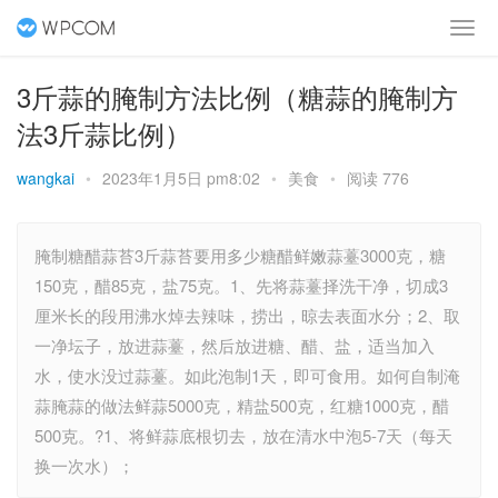
3斤蒜的腌制方法比例（糖蒜的腌制方
法3斤蒜比例）
wangkai
•
2023年1月5日 pm8:02
•
美食
•
阅读 776
腌制糖醋蒜苔3斤蒜苔要用多少糖醋鲜嫩蒜薹3000克，糖
150克，醋85克，盐75克。1、先将蒜薹择洗干净，切成3
厘米长的段用沸水焯去辣味，捞出，晾去表面水分；2、取
一净坛子，放进蒜薹，然后放进糖、醋、盐，适当加入
水，使水没过蒜薹。如此泡制1天，即可食用。如何自制淹
蒜腌蒜的做法鲜蒜5000克，精盐500克，红糖1000克，醋
500克。?1、将鲜蒜底根切去，放在清水中泡5-7天（每天
换一次水）；