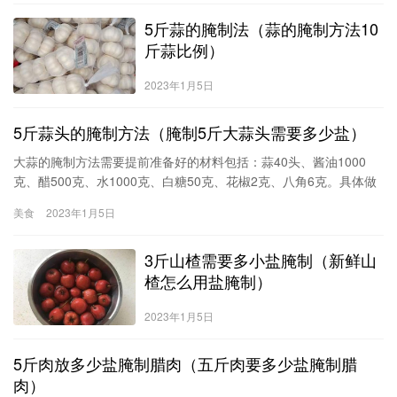
再次烧开，停火，晾凉；6、倒入风干的腌黄瓜上，用保鲜膜封口置
5斤蒜的腌制法（蒜的腌制方法10
于阴凉处。1、黄瓜腌制过程中，要翻动几次；2
斤蒜比例）
2023年1月5日
5斤蒜头的腌制方法（腌制5斤大蒜头需要多少盐）
大蒜的腌制方法需要提前准备好的材料包括：蒜40头、酱油1000
克、醋500克、水1000克、白糖50克、花椒2克、八角6克。具体做
法如下：1、新鲜的大蒜剥去外边的那层皮，一定要留有两层外皮，
美食
2023年1月5日
放到盆里，用水泡一下。2、泡好的大蒜捞出来，放到篦子上，控干
水分。3、酱油、醋、花椒大料备好。4、把酱油、醋、花椒、大
3斤山楂需要多小盐腌制（新鲜山
料、白糖和水倒入锅里，大火煮开然后
楂怎么用盐腌制）
2023年1月5日
5斤肉放多少盐腌制腊肉（五斤肉要多少盐腌制腊
肉）