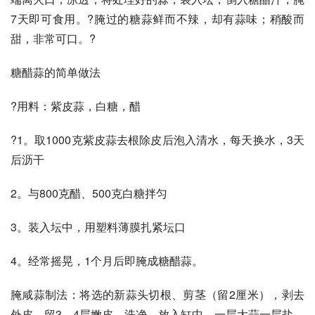
7天即可食用。?腌过的糖蒜鲜而不辣，却有蒜味；稍酸而
甜，非常可口。?
糖醋蒜的简单做法
?用料：紫皮蒜，白糖，醋
?1。取1000克紫皮蒜去根除皮后泡入清水，每天换水，3天
后沥干
2。与800克醋、500克白糖拌匀
3。装入坛中，用塑料薄膜扎紧坛口
4。经常摇晃，1个月后即腌成糖醋蒜。
腌咸蒜制法：将选的新蒜头切根、剪茎（留2厘米），剥去
外皮，留3—4层嫩皮，洗净。放入缸中，一层大蒜一层盐，