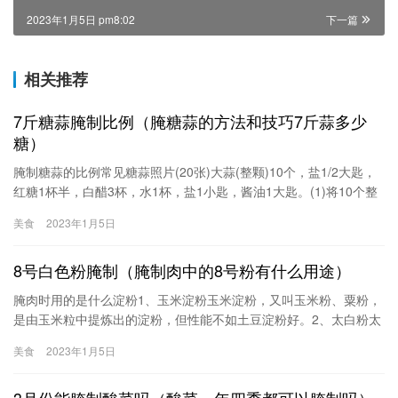
2023年1月5日 pm8:02
下一篇
相关推荐
7斤糖蒜腌制比例（腌糖蒜的方法和技巧7斤蒜多少
糖）
腌制糖蒜的比例常见糖蒜照片(20张)大蒜(整颗)10个，盐1/2大匙，
红糖1杯半，白醋3杯，水1杯，盐1小匙，酱油1大匙。(1)将10个整
颗大蒜外皮略微剥去一层备用。(2)将1锅水煮沸加入少许盐溶解后熄
美食
2023年1月5日
火，再放入大蒜浸渍20分钟，捞起沥干水份放凉备用。(3)将调味料
所有材料置于锅中混合加热，煮沸后离火冷却，即为糖醋汁。(4)将
8号白色粉腌制（腌制肉中的8号粉有什么用途）
大蒜与冷却的糖醋汁一起放入容器中腌渍，
腌肉时用的是什么淀粉1、玉米淀粉玉米淀粉，又叫玉米粉、粟粉，
是由玉米粒中提炼出的淀粉，但性能不如土豆淀粉好。2、太白粉太
白粉就是生的马铃薯淀粉、土豆淀粉，是目前家庭一般常用到的淀
美食
2023年1月5日
粉，台湾叫太白粉。由马铃薯磨碎后，经揉洗、沉淀制作而成。特
点为粘性足，质地细腻，色泽洁白，光泽比绿豆淀粉佳，但吸水性
3月份能腌制酸菜吗（酸菜一年四季都可以腌制吗）
较差。3、绿豆淀