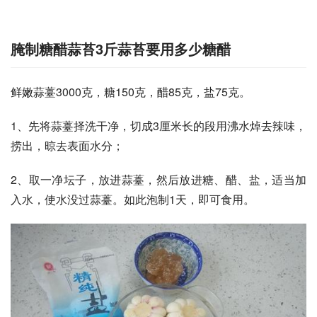
腌制糖醋蒜苔3斤蒜苔要用多少糖醋
鲜嫩蒜薹3000克，糖150克，醋85克，盐75克。
1、先将蒜薹择洗干净，切成3厘米长的段用沸水焯去辣味，
捞出，晾去表面水分；
2、取一净坛子，放进蒜薹，然后放进糖、醋、盐，适当加
入水，使水没过蒜薹。如此泡制1天，即可食用。