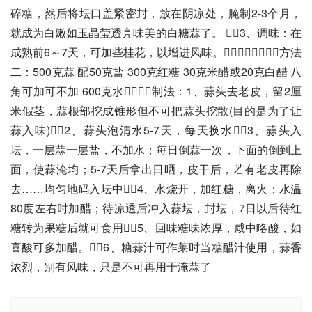
碎糖，然后将坛口盖紧密封，放在阴凉处，腌制2-3个月，
就成为白嫩如玉晶莹透亮味美的白糖蒜了。 3、调味：在
成熟前6～7天，可加些桂花，以增进风味。方法
二：500克蒜 配50克盐 300克红糖 30克米醋或20克白醋 八
角可加可不加 600克水制法：1、蒜头去老皮，留2厘
米假茎，蒜根部挖成锥形但不可把蒜头挖散(目的是为了让
蒜入味)2、蒜头泡清水5-7天，每天换水3、蒜头入
坛，一层蒜一层盐，不加水；每日倒蒜一次，下面的倒到上
面，使蒜淹均；5-7天后拿出日晒，皮干后，若有老皮再除
去……均匀地码入坛中4、水烧开，加红糖，离火；水温
80度左右时加醋；待凉透后冲入蒜坛，封坛，7日以后待红
糖转为果糖后就可食用5、回味糖味浓厚，咸中略酸，如
喜酸可多加醋。6、糖蒜汁可作莱时当糖醋汁使用，蒜香
浓烈，别有风味，只是不可再用于淹蒜了