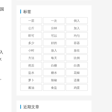
国
标签
一层
一次
倒入
公斤
分钟
加入
即可
可以
均匀
多少
好的
容器
小时
放入
放在
入
方法
每天
比例
水
然后
白糖
白酒
盐水
糖水
花椒
，
萝卜
辣椒
适量
酱油
食盐
鸡蛋
近期文章