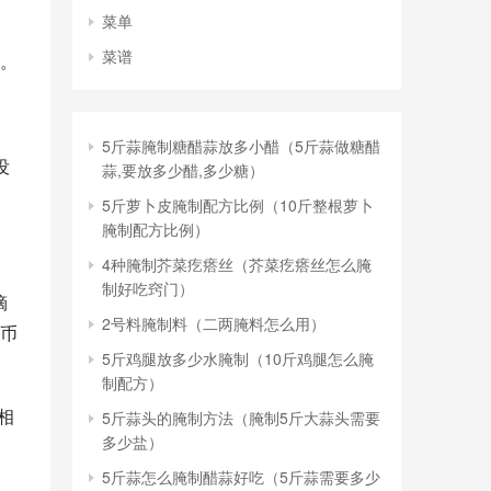
菜单
菜谱
。
5斤蒜腌制糖醋蒜放多小醋（5斤蒜做糖醋
没
蒜,要放多少醋,多少糖）
5斤萝卜皮腌制配方比例（10斤整根萝卜
腌制配方比例）
4种腌制芥菜疙瘩丝（芥菜疙瘩丝怎么腌
制好吃窍门）
嘀
2号料腌制料（二两腌料怎么用）
港币
5斤鸡腿放多少水腌制（10斤鸡腿怎么腌
制配方）
相
5斤蒜头的腌制方法（腌制5斤大蒜头需要
多少盐）
5斤蒜怎么腌制醋蒜好吃（5斤蒜需要多少