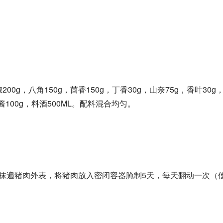
。
00g，八角150g，茴香150g，丁香30g，山奈75g，香叶30g
100g，料酒500ML。配料混合均匀。
匀抹遍猪肉外表，将猪肉放入密闭容器腌制5天，每天翻动一次（