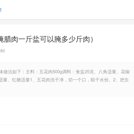
谱
腌腊肉一斤盐可以腌多少斤肉）
80
体做法如下：主料：五花肉500g调料：食盐25克、八角适量、花椒
适量、红糖适量1、五花肉洗干净，切一个口，晾干水份。2、把生