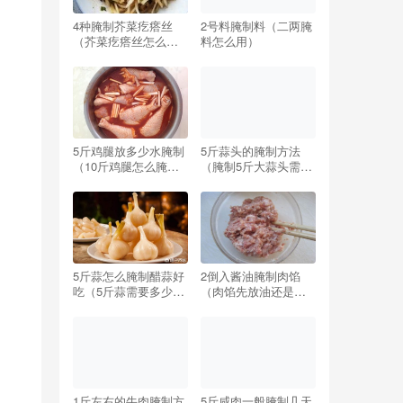
4种腌制芥菜疙瘩丝
2号料腌制料（二两腌
（芥菜疙瘩丝怎么腌
料怎么用）
制好吃窍门）
5斤鸡腿放多少水腌制
5斤蒜头的腌制方法
（10斤鸡腿怎么腌制
（腌制5斤大蒜头需要
配方）
多少盐）
5斤蒜怎么腌制醋蒜好
2倒入酱油腌制肉馅
吃（5斤蒜需要多少糖
（肉馅先放油还是先
和醋最好吃）
放酱油）
1斤左右的牛肉腌制方
5斤咸肉一般腌制几天