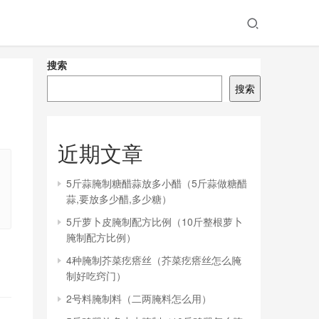
搜索
搜索
近期文章
5斤蒜腌制糖醋蒜放多小醋（5斤蒜做糖醋
蒜,要放多少醋,多少糖）
5斤萝卜皮腌制配方比例（10斤整根萝卜
腌制配方比例）
4种腌制芥菜疙瘩丝（芥菜疙瘩丝怎么腌
制好吃窍门）
2号料腌制料（二两腌料怎么用）