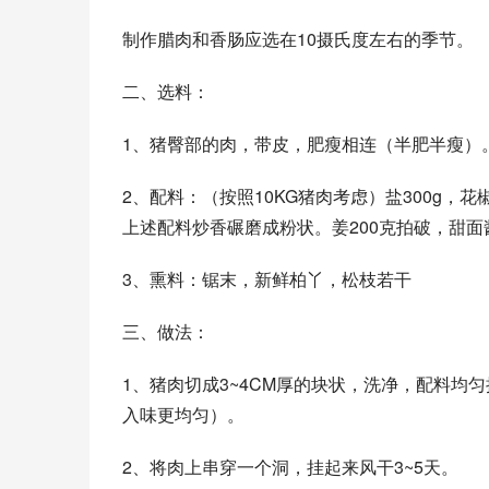
制作腊肉和香肠应选在10摄氏度左右的季节。
二、选料：
1、猪臀部的肉，带皮，肥瘦相连（半肥半瘦）
2、配料：（按照10KG猪肉考虑）盐300g，花椒2
上述配料炒香碾磨成粉状。姜200克拍破，甜面酱
3、熏料：锯末，新鲜柏丫，松枝若干
三、做法：
1、猪肉切成3~4CM厚的块状，洗净，配料均
入味更均匀）。
2、将肉上串穿一个洞，挂起来风干3~5天。