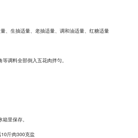
适量、生抽适量、老抽适量、调和油适量、红糖适量
角等调料全部倒入五花肉拌匀。
冰箱里保存。
0斤肉300克盐