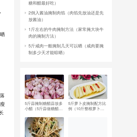
、
糖和醋最好吃）
,
2倒入酱油腌制肉馅（肉馅先放油还是先
放酱油）
1斤左右的牛肉腌制方法（家常腌大块牛
,晒
肉的腌制方法）
5斤咸肉一般腌制几天可以晒（咸肉要腌
制多少天才能晾晒）
张落
5斤蒜腌制糖醋蒜放多
5斤萝卜皮腌制配方比
肥瘦
小醋（5斤蒜做糖醋蒜,
例（10斤整根萝卜腌
长
要放多少醋,多少糖）
制配方比例）