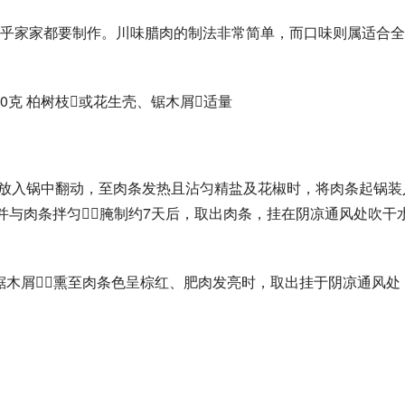
乎家家都要制作。川味腊肉的制法非常简单，而口味则属适合全
椒50克 柏树枝或花生壳、锯木屑适量
条放入锅中翻动，至肉条发热且沾匀精盐及花椒时，将肉条起锅装
并与肉条拌匀，腌制约7天后，取出肉条，挂在阴凉通风处吹干
、锯木屑，熏至肉条色呈棕红、肥肉发亮时，取出挂于阴凉通风处