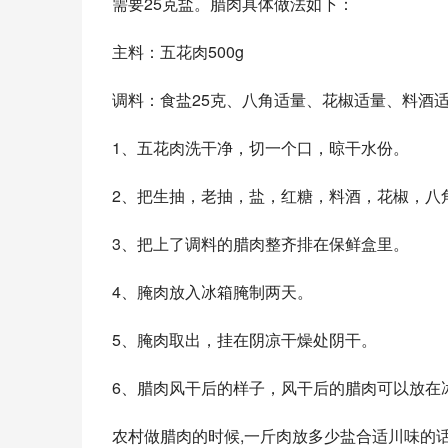
需要25克盐。腊肉具体做法如下：
主料：五花肉500g
调料：食盐25克、八角适量、花椒适量、料酒
1、五花肉洗干净，切一个口，晾干水份。
2、把生抽，老抽，盐，红糖，料酒，花椒，八
3、把上了调料的腊肉整齐排在保鲜盒里。
4、腌肉放入冰箱腌制两天。
5、腌肉取出，挂在阴凉干燥处阴干。
6、腊肉风干后的样子，风干后的腊肉可以放在
农村做腊肉的时候,一斤肉放多少盐合适川味的话1