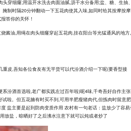
条,肉头穿细窿;用温开水洗去肉面油腻,沥干水分备用;盐、糖、生抽
腌制时隔20分钟翻动一下五花肉使其入味,如同时给其按摩按摩
式报答你的关怀！
烧酱油,用绳在肉头细窿穿起五花肉,挂在阳台等光猛通风的地方
系几重皮,吾知各位食友有无平货可以代汾酒介绍一下呢(要香型接
梗系汾酒首选啦,老广都实践左过百年啦)呢4味,千奇吾好自作主
好试啦。但五花腩有时买不到,可用半肥瘦猪肉代,但拣肉时留意
有度 盐主要是起到防肉变质作用 农村有一句老话：盐放少了容易
用放盐，晾晒好了之后沸水注意下就可以炖或者炒了