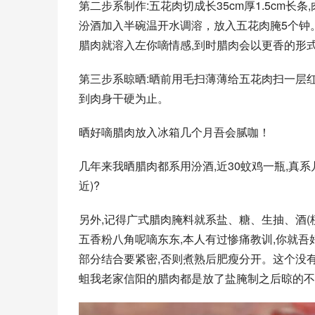
第二步系制作:五花肉切成长35cm厚1.5cm长
汾酒加入半碗温开水调溶，放入五花肉腌5个钟。
腊肉就溶入左你嘀情感,到时腊肉会以更香的形
第三步系晾晒:晒前用毛扫薄薄给五花肉扫一层红
到肉身干硬为止。
晒好嘀腊肉放入冰箱几个月吾会腻咖！
几年来我晒腊肉都系用汾酒,近30蚊鸡一瓶,真
近)?
另外,记得广式腊肉腌料就系盐、糖、生抽、酒(
五香粉八角呢嘀东东,本人有过惨痛教训,你就吾
部分结合要紧密,否则煮熟后肥瘦分开。这个没
蛆我老家信阳的腊肉都是放了盐腌制之后晾的不