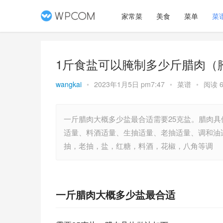
家常菜
美食
菜单
菜
1斤食盐可以腌制多少斤腊肉（
wangkai
•
2023年1月5日 pm7:47
•
菜谱
•
阅读 6
一斤腊肉大概多少盐最合适需要25克盐。腊肉具
适量、料酒适量、生抽适量、老抽适量、调和油
抽，老抽，盐，红糖，料酒，花椒，八角等调
一斤腊肉大概多少盐最合适