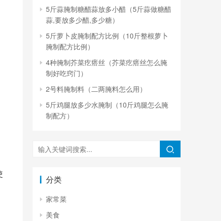
5斤蒜腌制糖醋蒜放多小醋（5斤蒜做糖醋
蒜,要放多少醋,多少糖）
5斤萝卜皮腌制配方比例（10斤整根萝卜
腌制配方比例）
4种腌制芥菜疙瘩丝（芥菜疙瘩丝怎么腌
制好吃窍门）
，
2号料腌制料（二两腌料怎么用）
5斤鸡腿放多少水腌制（10斤鸡腿怎么腌
制配方）
使
分类
家常菜
美食