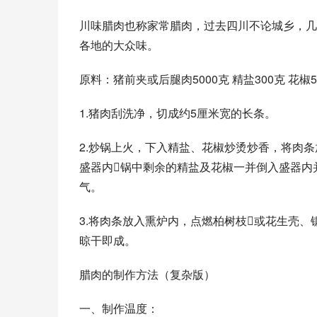
川味腊肉也称家常腊肉，过去四川不论城乡，几
各地的大众味。
原料：猪前夹或后腿肉5000克 精盐300克 花
1.猪肉刮洗净，切成约5厘米宽的长条。
2.炒锅上火，下入精盐、花椒炒烫炒香，将肉
盛器内锅中剩余的精盐及花椒一并倒入盛器内
气。
3.将肉条放入熏炉内，点燃柏树枝或花生壳
晾干即成。
腊肉的制作方法（复杂版）
一、制作温度：