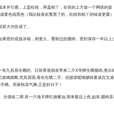
锯末并引燃，上盖松枝，再盖柏丫，在筒的上方放一个网状的架
成黄色或黑色（我比较喜欢熏黑了的，松枝和柏丫的味道更重）
就算大功告成了。
如果密封或放冰箱，则更久。熏制过的腊肉，密封保存一年以上
十有九吾系生晒的。日前香港朋友带来二斤X华牌生晒腊肉,煮出
巴差嘀摇断,究其原因,香在生晒二字。但据讲呢嘀腊味要成百文
动手晒。而家秋高气爽,正是好日子！
、汾酒各二两,有一只海天牌红烧酱油,用来最后上色,如有,腊肉卖