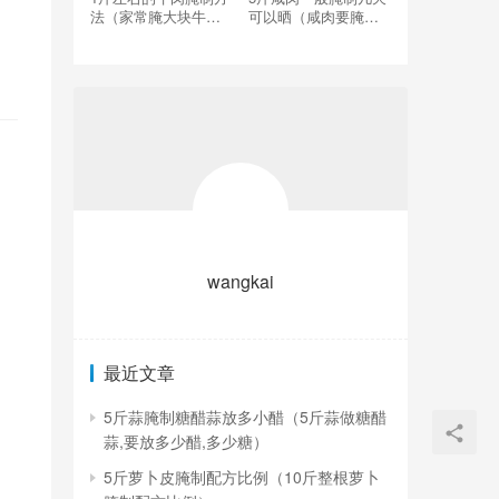
法（家常腌大块牛肉
可以晒（咸肉要腌制
的腌制方法）
多少天才能晾晒）
wangkai
最近文章
5斤蒜腌制糖醋蒜放多小醋（5斤蒜做糖醋
蒜,要放多少醋,多少糖）
5斤萝卜皮腌制配方比例（10斤整根萝卜