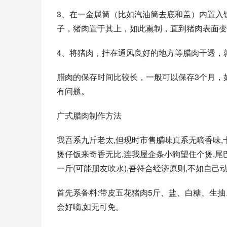
3、在一金属筒（比如汽油筒去底和盖）内置入
子，猪肉置于其上，如此熏制，直到猪肉表面变
4、将猪肉，挂在通风良好的地方等腊肉干透，
腊肉的保存时间比较长，一般可以保存3个月，
有问题。
广式腊肉制作方法
我吾系九斤老太,但现时市售腊味真系无嘀香味,
煲仔饭来奇香无比,连我屋企条小狗望住个煲,尾
一斤(可能朋友吹水),吾符合经济原则,不如自己
首先系备料:带皮五花猪肉5斤、盐、白糖、生抽
会好嘀,如无可免。