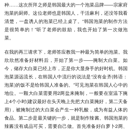
种……这次所拜之师是韩国最大的一个泡菜品牌——宗家府
泡菜的厨师。这位老师也是韩国人，干活麻利，还没等我看
清楚，一盘诱人的泡菜已经上桌了。“韩国泡菜的制作方法
是很简单的！”听了老师的鼓励，我也开始了第一次做泡
菜。 
在我的再三请求下，老师答应教我一种最为简单的泡菜。我
欣欣然准备好材料后，开始了第一步——腌制大白菜。如
今，储存大白菜已经上市，正是你大显身手的好时机。韩国
泡菜源远流长，在韩国人中流行的说法是“没有金齐(韩语：
泡菜)的饭不是给韩国人准备的。”可见泡菜在韩国人心中的
地位。一颗大白菜需要用2两盐来腌制，一般要在室温下腌
上4个小时(建议最好在头天晚上先把大白菜腌好，第二天备
用)，被腌制过的大白菜会产生一种乳酸，成为有益人体的
食品。第二步是最关键的一步，就是制作辣酱。韩国泡菜的
辣酱没有成品可买，需要自己做。首先准备好白萝卜2两、