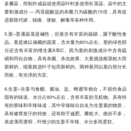
多瓣蒜，而制作咸蒜或使用蒜叶时多使用长茎蒜。蒜中的主
要刺激成分 — 丙亚硫酸盐的杀菌力为碳酸的15倍，具有促
进新陈代谢，镇痛、便秘、解毒等各种作用。 
5.葱–普通蔬菜是碱性，但葱含有丰富的硫磺，属于酸性食
品。葱是难以储藏的蔬菜，含水量为80%左右。葱的绿色部
分还含有丰富的维生素A和C。因为葱的刺激成分中含有硫
磺和丙化合物，具有杀菌、杀虫效果。大葱挑选根茎粗大而
新鲜的，细葱挑选叶子短而新鲜的。两种葱同以葱白部分长
而粗，有光泽的为宜。 
6.生姜–生姜与食醋、酱油、盐、蜂蜜等相合，不损伤食品
固有的味道。水分占80%左右，含有丰富的无机物。具有特
有的香味和辛辣味道，其中辛辣味出自名为生姜素的物质，
具有健胃发汗的特效，还有助于减肥。瓣粗大、曲折不多，
表皮薄而透明，纤维少的生姜不辛辣、水分多而柔软。 