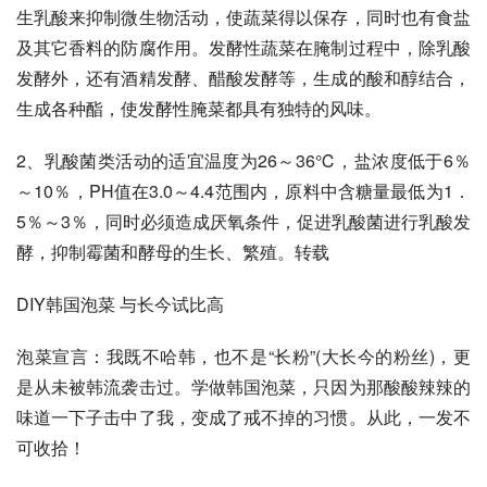
生乳酸来抑制微生物活动，使蔬菜得以保存，同时也有食盐
及其它香料的防腐作用。发酵性蔬菜在腌制过程中，除乳酸
发酵外，还有酒精发酵、醋酸发酵等，生成的酸和醇结合，
生成各种酯，使发酵性腌菜都具有独特的风味。 
2、乳酸菌类活动的适宜温度为26～36℃，盐浓度低于6％
～10％，PH值在3.0～4.4范围内，原料中含糖量最低为1．
5％～3％，同时必须造成厌氧条件，促进乳酸菌进行乳酸发
酵，抑制霉菌和酵母的生长、繁殖。转载 
DIY韩国泡菜 与长今试比高 
泡菜宣言：我既不哈韩，也不是“长粉”(大长今的粉丝)，更
是从未被韩流袭击过。学做韩国泡菜，只因为那酸酸辣辣的
味道一下子击中了我，变成了戒不掉的习惯。从此，一发不
可收拾！ 