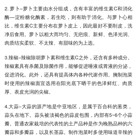
2. 萝卜–萝卜主要由水分组成，含有丰富的维生素C和消化
酶—淀粉糖化酶素，若生吃，则有助于消化。与萝卜心相
比，维生素C主要分布在萝卜皮上，因此最好不要削皮，洗
净后食用。萝卜以粗大而均匀、无疤痕、新鲜、色泽光润、
肉质结实柔软、不太辣、有甜味的为上选。 
3.辣椒–辣椒除胡萝卜素和维生素C之外，还含有多种成分。
辣椒素具有杀菌及除菌作用，能够促进唾液或胃液的分泌，
促进消化。此外，还具有提高体内各种代谢作用。腌制泡菜
时使用的辣椒面宜选用在阳光底下晒干的色泽鲜红、肉质
厚、表皮光润的尖椒。 
4.大蒜–大蒜的源产地是中亚地区，是属于百合科的葱类，
蒜头在地下。蒜头被淡褐色的蒜皮包围，内部有5~6个小蒜
瓣。普通农家栽培的代表性的土产品种是作为晚熟品种的六
瓣蒜和多瓣蒜，以及长茎蒜。制作泡菜时多使用味道辛辣的