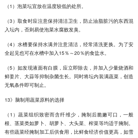
（1）泡菜坛宜放在温度较低的处所。 
（3）取食时应注意保持清洁卫生，防止油脂脏污的东西混
入坛内，否则易使泡菜水腐败发臭。 
（4）水槽要保持水满并注意清洁，经常清洗更换。为了安
全起见也可在水槽中加入15％～20％的食盐水。 
（5）如发现液面有白膜，应立即除去，并加入少量烧酒和
鲜姜片、大蒜等抑制杂菌生长。同时将坛内装满蔬菜，创造
无氧条件即可制止。 
13》脑制用蔬菜原料的选择 
（1）蔬菜组织致密而含纤维少，腌制后脆嫩可口，一般
根、茎菜类如萝卜、胡萝卜、大头菜、榨菜等均适于腌制。
有些蔬菜经腌制加工后供食用，比鲜食经济价值更高，如雪