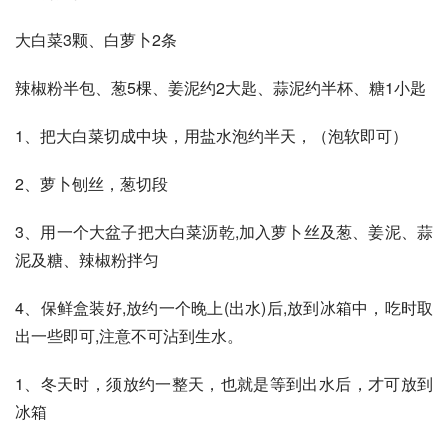
大白菜3颗、白萝卜2条 
辣椒粉半包、葱5棵、姜泥约2大匙、蒜泥约半杯、糖1小匙 
1、把大白菜切成中块，用盐水泡约半天，（泡软即可） 
2、萝卜刨丝，葱切段 
3、用一个大盆子把大白菜沥乾,加入萝卜丝及葱、姜泥、蒜
泥及糖、辣椒粉拌匀 
4、保鲜盒装好,放约一个晚上(出水)后,放到冰箱中，吃时取
出一些即可,注意不可沾到生水。 
1、冬天时，须放约一整天，也就是等到出水后，才可放到
冰箱 