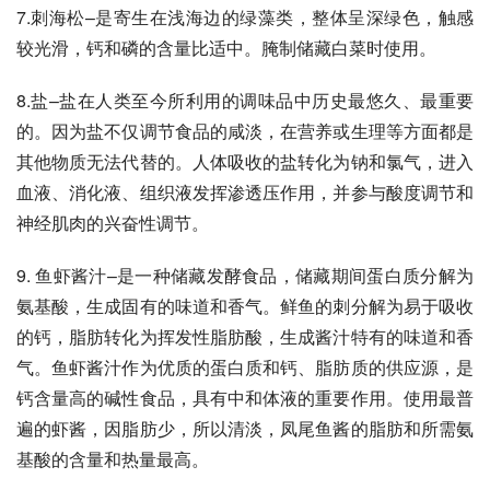
7.刺海松–是寄生在浅海边的绿藻类，整体呈深绿色，触感
较光滑，钙和磷的含量比适中。腌制储藏白菜时使用。 
8.盐–盐在人类至今所利用的调味品中历史最悠久、最重要
的。因为盐不仅调节食品的咸淡，在营养或生理等方面都是
其他物质无法代替的。人体吸收的盐转化为钠和氯气，进入
血液、消化液、组织液发挥渗透压作用，并参与酸度调节和
神经肌肉的兴奋性调节。 
9. 鱼虾酱汁–是一种储藏发酵食品，储藏期间蛋白质分解为
氨基酸，生成固有的味道和香气。鲜鱼的刺分解为易于吸收
的钙，脂肪转化为挥发性脂肪酸，生成酱汁特有的味道和香
气。鱼虾酱汁作为优质的蛋白质和钙、脂肪质的供应源，是
钙含量高的碱性食品，具有中和体液的重要作用。使用最普
遍的虾酱，因脂肪少，所以清淡，凤尾鱼酱的脂肪和所需氨
基酸的含量和热量最高。 