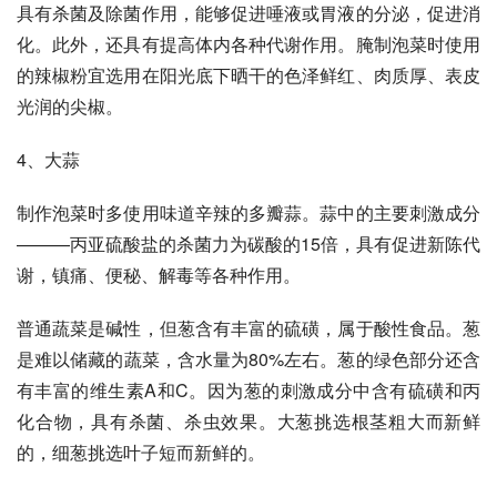
具有杀菌及除菌作用，能够促进唾液或胃液的分泌，促进消
化。此外，还具有提高体内各种代谢作用。腌制泡菜时使用
的辣椒粉宜选用在阳光底下晒干的色泽鲜红、肉质厚、表皮
光润的尖椒。 
4、大蒜 
制作泡菜时多使用味道辛辣的多瓣蒜。蒜中的主要刺激成分
———丙亚硫酸盐的杀菌力为碳酸的15倍，具有促进新陈代
谢，镇痛、便秘、解毒等各种作用。 
普通蔬菜是碱性，但葱含有丰富的硫磺，属于酸性食品。葱
是难以储藏的蔬菜，含水量为80%左右。葱的绿色部分还含
有丰富的维生素A和C。因为葱的刺激成分中含有硫磺和丙
化合物，具有杀菌、杀虫效果。大葱挑选根茎粗大而新鲜
的，细葱挑选叶子短而新鲜的。 