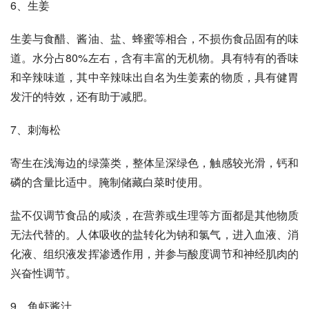
6、生姜 
生姜与食醋、酱油、盐、蜂蜜等相合，不损伤食品固有的味
道。水分占80%左右，含有丰富的无机物。具有特有的香味
和辛辣味道，其中辛辣味出自名为生姜素的物质，具有健胃
发汗的特效，还有助于减肥。 
7、刺海松 
寄生在浅海边的绿藻类，整体呈深绿色，触感较光滑，钙和
磷的含量比适中。腌制储藏白菜时使用。 
盐不仅调节食品的咸淡，在营养或生理等方面都是其他物质
无法代替的。人体吸收的盐转化为钠和氯气，进入血液、消
化液、组织液发挥渗透作用，并参与酸度调节和神经肌肉的
兴奋性调节。 
9、鱼虾酱汁 