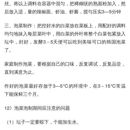
丝。将以上调料在容器中混匀，把稀糊状的熟面粉加入，然
后放入适，量的辣椒面、虾油、虾酱，搅匀压实3—5分钟 
三、泡菜制作：把控好水的白菜放在菜板上，用配好的调料
均匀地抹入每层菜叶中，用白菜的外叶将整个白菜包紧放入
坛中，封好，发酵3－5天便可以吃到美味可口的韩国泡菜
了。 
家庭制作泡菜，要根据自己的口味，反复调试，反复品尝，
直到满意为止。 
作好的泡菜最好存放于3—5℃的环境中，在3－15℃常温
下能保鲜三个月。 
12》泡菜泡制期间应注意的问题 
（1）坛子一定要晾下，个能加生水。 