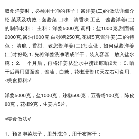
取食洋姜时，必须用干净的筷子！酱洋姜(二)的做法详细介
绍 菜系及功效：卤酱菜 口味：清香味 工艺：酱酱洋姜(二)
的制作材料： 主料：洋姜5000克 调料：盐1000克,甜面酱
2000克,酱油1000克,白砂糖250克,花椒5克酱洋姜(二)的特
色： 清脆，香甜。教您酱洋姜(二)怎么做，如何做酱洋姜
(二)才好吃 1. 先将洋姜洗净晒成半干，装入容器，放入盐水
腌； 2. 一个月后，再将洋姜从盐水中捞出晾晒2天； 3. 晒
干后再用甜面酱，酱油，白糖，花椒浸酱10天左右可食用。
≮美食原料≯
洋姜5000克，盐1000克，辣椒500克，五香粉100克，陈皮
80克，花椒9克，生姜片5片。
≮美食做法≯
1、预备泡菜坛子，里外洗净，用干布擦干；