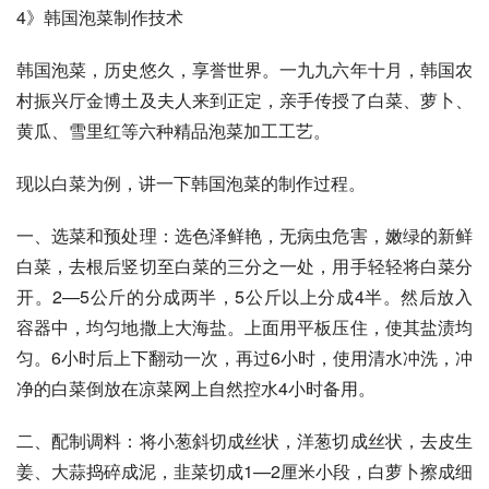
4》韩国泡菜制作技术 
韩国泡菜，历史悠久，享誉世界。一九九六年十月，韩国农
村振兴厅金博土及夫人来到正定，亲手传授了白菜、萝卜、
黄瓜、雪里红等六种精品泡菜加工工艺。 
现以白菜为例，讲一下韩国泡菜的制作过程。 
一、选菜和预处理：选色泽鲜艳，无病虫危害，嫩绿的新鲜
白菜，去根后竖切至白菜的三分之一处，用手轻轻将白菜分
开。2—5公斤的分成两半，5公斤以上分成4半。然后放入
容器中，均匀地撒上大海盐。上面用平板压住，使其盐渍均
匀。6小时后上下翻动一次，再过6小时，使用清水冲洗，冲
净的白菜倒放在凉菜网上自然控水4小时备用。 
二、配制调料：将小葱斜切成丝状，洋葱切成丝状，去皮生
姜、大蒜捣碎成泥，韭菜切成1—2厘米小段，白萝卜擦成细