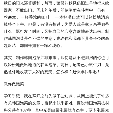
秋日的阳光还算暖和，然而，萧瑟的秋风仍旧过早地把人吹
回家，不敢出门。周末的午后，即使蜷缩在斗室中，仍有一
丝寒意。一杯香浓的咖啡 ，一本好书自然可以轻松地消磨
掉整个下午。但是，有没有想过，为爱人或是家人亲手做些
什么，既打发了时间，又把自己的心意含蓄地表达出来。制
作韩国泡菜是个不错的主意，也许你和我都不具备长今的高
超厨艺，却同样拥有一颗玲珑心。 
其实，制作韩国泡菜并非难事，即使是从不进厨房的你也可
以轻松地做出地道的韩国泡菜。前日，记者已小试牛刀，竟
然意外地收获了大家的赞美。怎么样？赶快跟我学吧！ 
教你做泡菜 
学习手记：我在拜师之前先做了些功课，从网上搜集了许多
有关韩国泡菜的文章，看起来似乎很难。据说韩国泡菜按材
料分共有187种，其中光是白菜泡菜就有25种，萝卜泡菜62