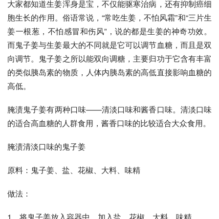
大家都知道生姜浑身是宝，不仅能驱寒治病，还有抑制癌细
胞生长的作用。俗语常说，“常吃生姜，不怕风霜”和“三片生
姜一根葱，不怕感冒和伤风”，说的都是生姜的神奇功效。
而鬼子姜与生姜最大的不同就是它可以调节血糖，而且是双
向调节。鬼子姜之所以能双向调糖，主要归功于它含有丰富
的类似胰岛素的物质，人体内胰岛素的高低直接影响血糖的
高低。
腌渍鬼子姜有两种口味——清淡口味和酱香口味。清淡口味
的适合高血糖的人群食用，酱香口味的比较适合大众食用。
腌渍清淡口味的鬼子姜
原料：鬼子姜、盐、花椒、大料、味精
做法：
1．将鬼子姜放入容器中，加入盐、花椒、大料、味精。