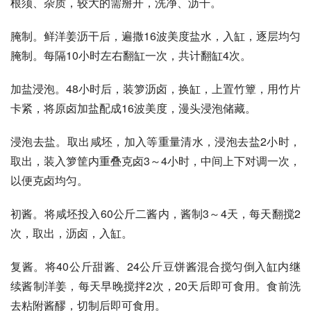
根须、杂质，较大的需掰开，洗净、沥干。 
腌制。鲜洋姜沥干后，遍撒16波美度盐水，入缸，逐层均匀
腌制。每隔10小时左右翻缸一次，共计翻缸4次。 
加盐浸泡。48小时后，装箩沥卤，换缸，上置竹簟，用竹片
卡紧，将原卤加盐配成16波美度，漫头浸泡储藏。 
浸泡去盐。取出咸坯，加入等重量清水，浸泡去盐2小时，
取出，装入箩筐内重叠克卤3～4小时，中间上下对调一次，
以便克卤均匀。 
初酱。将咸坯投入60公斤二酱内，酱制3～4天，每天翻搅2
次，取出，沥卤，入缸。 
复酱。将40公斤甜酱、24公斤豆饼酱混合搅匀倒入缸内继
续酱制洋姜，每天早晚搅拌2次，20天后即可食用。食前洗
去粘附酱醪，切制后即可食用。 