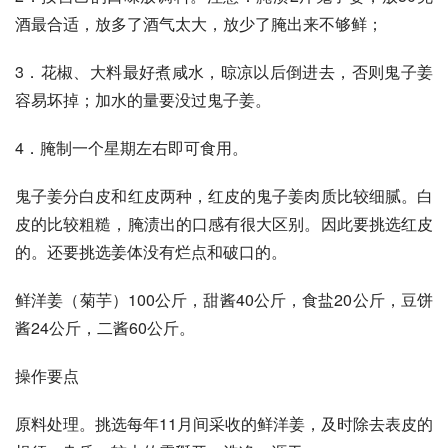
酒最合适，放多了酒气太大，放少了腌出来不够鲜；
3．花椒、大料最好煮咸水，晾凉以后倒进去，否则鬼子姜
容易坏掉；加水的量要没过鬼子姜。
4．腌制一个星期左右即可食用。
鬼子姜分白皮和红皮两种，红皮的鬼子姜肉质比较细腻。白
皮的比较粗糙，腌渍出的口感有很大区别。因此要挑选红皮
的。还要挑选姜体没有烂点和破口的。
鲜洋姜（菊芋）100公斤，甜酱40公斤，食盐20公斤，豆饼
酱24公斤，二酱60公斤。 
操作要点 
原料处理。挑选每年11月间采收的鲜洋姜，及时除去表皮的