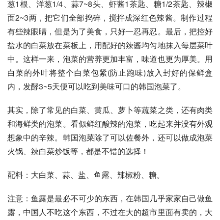
葱1根、洋葱1/4、蒜7~8头、虾酱1茶匙、糖1/2茶匙、辣椒
面2~3两，把它们全部捣碎，搅拌成深红色辣酱。制作过程
有些辣眼睛，但是为了美食，只好一忍再忍。最后，把控好
盐水的白菜放在菜板上，用配好的辣酱均匀地抹入每层菜叶
中。这样一来，泡菜的营养更加丰富，味道也更为厚美。用
白菜的外叶将整个白菜包紧(防止跑味)放入封好的保鲜盒
内，发酵3~5天便可以吃到美味可口的韩国泡菜了。 
其实，除了常见的白菜、黄瓜、萝卜等蔬菜之类，还有肉类
和海鲜类的泡菜。看似鲜红酸辣的泡菜，吃起来并没有外观
想象中的辛辣。韩国泡菜除了可以佐餐外，还可以做成泡菜
火锅、辣白菜炒饭等，都是不错的选择！ 
配料：大白菜、蒜、盐、鱼露、辣椒粉、糖。 
注意：鱼露是最必不可少的东西，在韩国几乎家家自己做鱼
露，中国人不吃这个东西，不过在大的超市里面有卖的，大