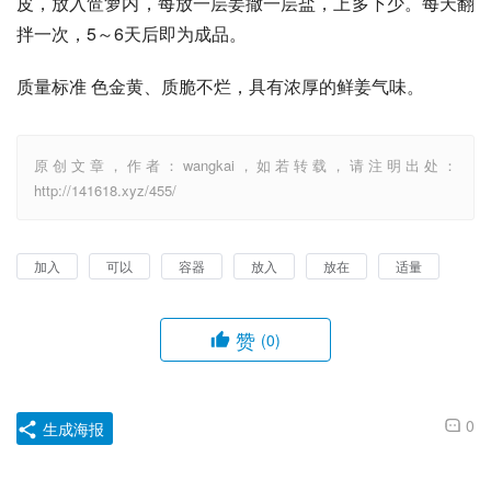
皮，放入笸箩内，每放一层姜撒一层盐，上多下少。每天翻
拌一次，5～6天后即为成品。 
质量标准 色金黄、质脆不烂，具有浓厚的鲜姜气味。
原创文章，作者：wangkai，如若转载，请注明出处：
http://141618.xyz/455/
加入
可以
容器
放入
放在
适量
赞
(0)
0
生成海报