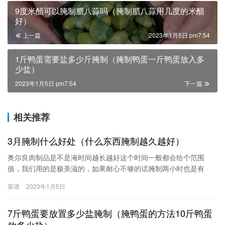
9度米醋可以腌制腊八蒜吗（腌制腊八蒜用几度的米醋
好）
上一篇
2023年1月5日 pm7:54
1斤鸭蛋需要盐多少斤腌制（腌制鸭蛋一斤鸭蛋放入多
少盐）
2023年1月5日 pm7:54
下一篇
相关推荐
3月腌制什么好处（什么东西腌制越久越好）
奥尔良肉制品是不是淹时间越长越好这个时间一般都会给个范围
值，我们用的是极美滋的，如果耐心不够的话腌制两小时也是有
的，一般的话实在6-8小时左右，晚上腌制好，早上用，早上腌制好
菜谱
2023年1月5日
晚上用，基本上是这样，如果腌制时间过长会出现烤的时候肉发
白，表皮味道偏淡，而且如果常温下腌制，时间越长越容易变质，
7斤鸭蛋要放置多少盐腌制（腌鸭蛋的方法10斤鸭蛋
所以楼主一定要把握好腌制时间。不是越长就越好
放多少盐）