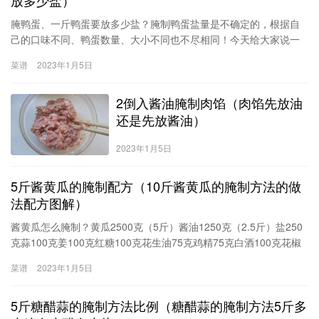
腌鸭蛋、一斤鸭蛋要放多少盐？腌制鸭蛋盐量是不确定的，根据自
己的口味不同、鸭蛋数量、大小不同也不尽相同！今天给大家说一
个方法：材料：鸭蛋12个、凉白开、高度白酒、食用盐50克。1、把
菜谱
2023年1月5日
买回来的鸭蛋用牙刷清洗干净，然后把鸭蛋放到太阳底下暴晒1小
时，爆晒有利于蛋黄出油哦！2、准备好一个空坛子或者玻璃罐子，
2倒入酱油腌制肉馅（肉馅先放油
把罐子一定清理干净，不能有水，有
还是先放酱油）
2023年1月5日
5斤酱黄瓜的腌制配方（10斤酱黄瓜的腌制方法的做
法配方图解）
酱黄瓜怎么腌制？黄瓜2500克（5斤）酱油1250克（2.5斤）盐250
克蒜100克姜100克红糖100克花生油75克鸡精75克白酒100克花椒
30克黄瓜洗净晾干。把调料准备好。姜、蒜洗净备用。将黄瓜切成1
菜谱
2023年1月5日
寸左右的条，放入盐腌2－3小时。蒜、姜切片。盆中放入酱油、红
糖、鸡精
5斤糖醋蒜的腌制方法比例（糖醋蒜的腌制方法5斤多