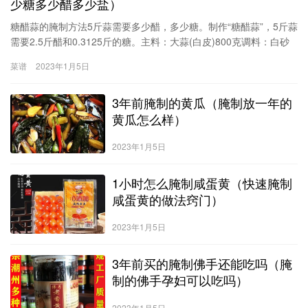
少糖多少醋多少盐）
糖醋蒜的腌制方法5斤蒜需要多少醋，多少糖。制作“糖醋蒜”，5斤蒜
需要2.5斤醋和0.3125斤的糖。主料：大蒜(白皮)800克调料：白砂
糖50克，醋400克，酱油400克，花椒5克。1、白皮蒜(加工)的须梗
菜谱
2023年1月5日
适当去掉一部分，再剥掉两层表皮，放入清水里浸泡7天，每天换水
一次，然后捞出晾晒，直至表皮呈现皱纹时装坛内。2、白糖、醋、
3年前腌制的黄瓜（腌制放一年的
酱油、花椒调成汁，浇入蒜坛内，盖严盖，30天左右即成。≮美食原
料≯
黄瓜怎么样）
2023年1月5日
1小时怎么腌制咸蛋黄（快速腌制
咸蛋黄的做法窍门）
2023年1月5日
3年前买的腌制佛手还能吃吗（腌
制的佛手孕妇可以吃吗）
2023年1月5日