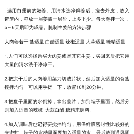
  选用白露前的嫩姜。用清水选净鲜姜后，搓去外皮，放入
笸箩内，每放一层姜撒一层盐，上多下少。每天翻拌一次，
5～6天后即为成品。腌制生姜的方法步骤
大肉姜若干 盐适量 白醋适量 辣椒适量 大蒜适量 糖精适量 
1.人们可以选择购买大肉姜或是其它生姜，买回来后把它用
大量的清水洗干净凉干。
2.把凉干后的大肉姜用菜刀切成片状，然后加入适量的食盐
搅拌均匀，可以用手搓一下，放置10到20分钟。
3.把盘子里面的水倒掉，拿出姜片，加到坛子里面，然后分
别加入适量的辣椒  大蒜白醋 糖精来调料。
4.加入调味后也记得要搅拌均匀，用保鲜膜密封性比较好的
来密封，坛子的水槽里面要加入适量的水，最后放到通风阴