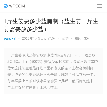
1斤生姜要多少盐腌制（盐生姜一斤生
姜需要放多少盐）
wangkai
•
2023年1月5日 pm7:54
•
菜谱
•
阅读 1354
一斤生姜做成盐姜需放多少盐?根据你的口味，一般是放
2%-6%。1斤（500克）姜做少放10克盐，最多不超过30克
盐怎么腌制生姜最好吃？里有老人的基本上都会腌制鲜
姜，腌好的生姜香脆还不会辛辣，腌好了可以存放一年。
每年鲜姜上市的时候家里都会买上几斤，然后腌制起来，
早上吃饭的时候桌子上就会摆上