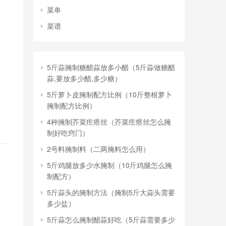
菜单
菜谱
5斤蒜腌制糖醋蒜放多小醋（5斤蒜做糖醋
蒜,要放多少醋,多少糖）
5斤萝卜皮腌制配方比例（10斤整根萝卜
腌制配方比例）
4种腌制芥菜疙瘩丝（芥菜疙瘩丝怎么腌
制好吃窍门）
2号料腌制料（二两腌料怎么用）
5斤鸡腿放多少水腌制（10斤鸡腿怎么腌
制配方）
5斤蒜头的腌制方法（腌制5斤大蒜头需要
多少盐）
5斤蒜怎么腌制醋蒜好吃（5斤蒜需要多少