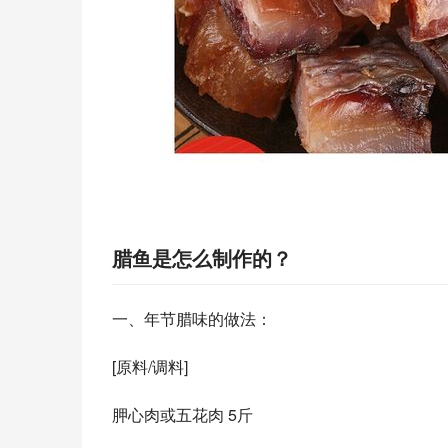
腊鱼是怎么制作的？
一、年节腊味的做法： 
[原料/调料] 
胛心肉或五花肉 5斤 