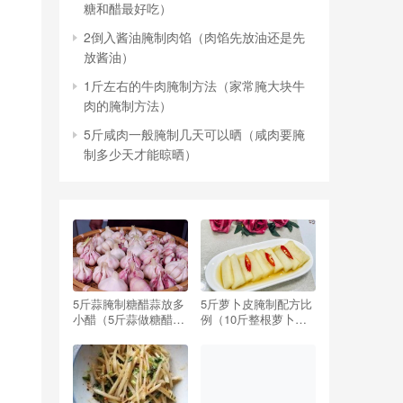
糖和醋最好吃）
2倒入酱油腌制肉馅（肉馅先放油还是先
放酱油）
1斤左右的牛肉腌制方法（家常腌大块牛
肉的腌制方法）
5斤咸肉一般腌制几天可以晒（咸肉要腌
制多少天才能晾晒）
5斤蒜腌制糖醋蒜放多
5斤萝卜皮腌制配方比
小醋（5斤蒜做糖醋蒜,
例（10斤整根萝卜腌
要放多少醋,多少糖）
制配方比例）