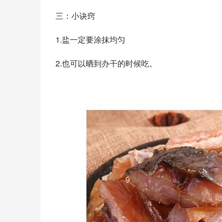
三：小诀窍
1.盐一定要涂抹均匀
2.也可以晒到办干的时候吃。