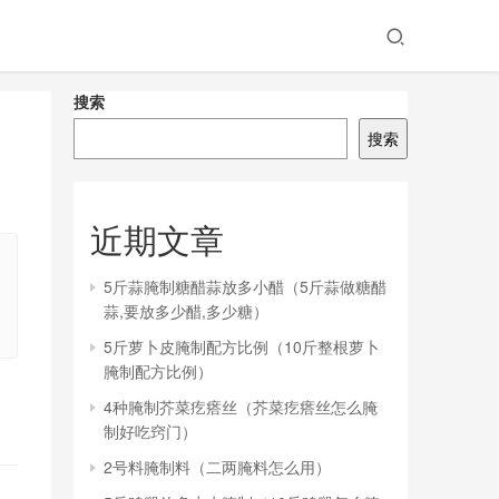
搜索
搜索
近期文章
5斤蒜腌制糖醋蒜放多小醋（5斤蒜做糖醋
蒜,要放多少醋,多少糖）
5斤萝卜皮腌制配方比例（10斤整根萝卜
腌制配方比例）
4种腌制芥菜疙瘩丝（芥菜疙瘩丝怎么腌
制好吃窍门）
2号料腌制料（二两腌料怎么用）