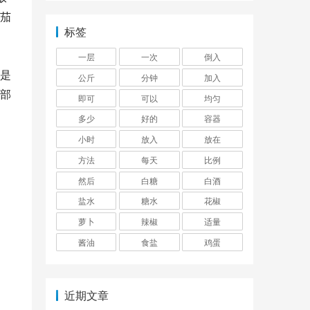
茄
标签
一层
一次
倒入
就是
公斤
分钟
加入
部
即可
可以
均匀
，
多少
好的
容器
小时
放入
放在
方法
每天
比例
然后
白糖
白酒
盐水
糖水
花椒
萝卜
辣椒
适量
酱油
食盐
鸡蛋
近期文章