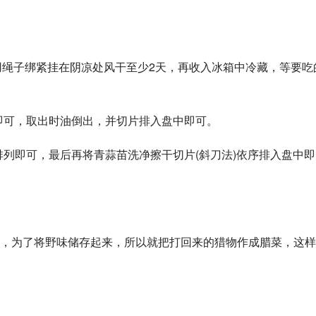
，用绳子绑紧挂在阴凉处风干至少2天，再收入冰箱中冷藏，等要吃
钟即可，取出时油倒出，并切片排入盘中即可。 
中排列即可，最后再将青蒜苗洗净擦干切片(斜刀法)依序排入盘中即
，为了将野味储存起来，所以就把打回来的猎物作成腊菜，这样