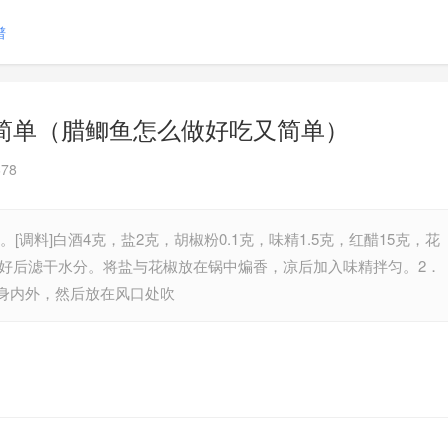
谱
简单（腊鲫鱼怎么做好吃又简单）
78
。[调料]白酒4克，盐2克，胡椒粉0.1克，味精1.5克，红醋15克，花
杀洗好后滤干水分。将盐与花椒放在锅中煸香，凉后加入味精拌匀。2．
身内外，然后放在风口处吹