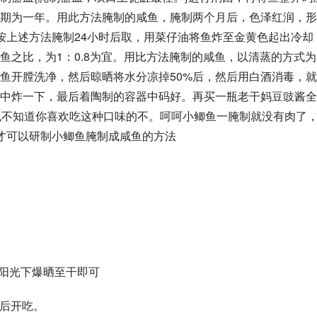
期为一年。用此方法腌制的咸鱼，腌制两个月后，色泽红润，形
按上述方法腌制24小时后取，用菜仔油将鱼炸至金黄色起出冷却
鱼之比，为1：0.8为宜。用比方法腌制的咸鱼，以清蒸的方式为
鱼开膛洗净，然后晾晒将水分凉掉50%后，然后用白酒消毒，
中炸一下，最后着陶制的容器中码好。再买一瓶老干妈豆豉酱全
也不知道你喜欢吃这种口味的不。呵呵小鲫鱼一腌制就没有肉了
才可以研制小鲫鱼腌制成咸鱼的方法
入阳光下爆晒至干即可
油后开吃。