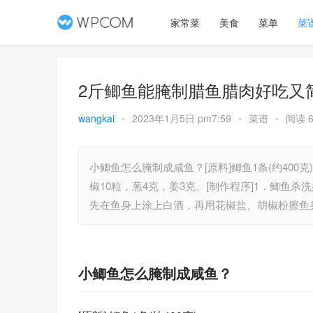
家常菜
美食
菜单
菜
2斤鲫鱼能腌制腊鱼腊肉好吃又
wangkai
•
2023年1月5日 pm7:59
•
菜谱
•
阅读 6
小鲫鱼怎么腌制成咸鱼？[原料]鲫鱼1条(约400克)
椒10粒，葱4克，姜3克。[制作程序]1．鲫鱼
先在鱼身上涂上白酒，再用花椒盐、胡椒粉擦鱼
小鲫鱼怎么腌制成咸鱼？