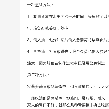
一种烹饪方法： 
1、将腊鱼放在水里面泡一段时间，等鱼软了以后
2、准备好葱姜蒜，辣椒 
3、倒入油，七分油熟后倒入葱姜蒜将锅爆香后捞
4、再放油，将鱼放进去，煎至金黄色倒入炒好
注意：因为蜡鱼在制作过程中已经用盐腌制过，
第二种方法： 
将葱姜蒜鱼放到蒸锅中，倒入适量盐，油，大火
一般吃法部是蒸腊鱼、炒腊肉、爆腊肠。后来，
家人的胃口不好，就那么几种青菜换来换去吃腻