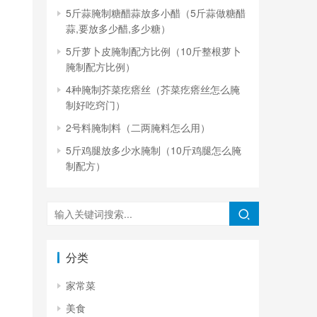
5斤蒜腌制糖醋蒜放多小醋（5斤蒜做糖醋
蒜,要放多少醋,多少糖）
5斤萝卜皮腌制配方比例（10斤整根萝卜
腌制配方比例）
4种腌制芥菜疙瘩丝（芥菜疙瘩丝怎么腌
制好吃窍门）
2号料腌制料（二两腌料怎么用）
5斤鸡腿放多少水腌制（10斤鸡腿怎么腌
制配方）
分类
家常菜
美食