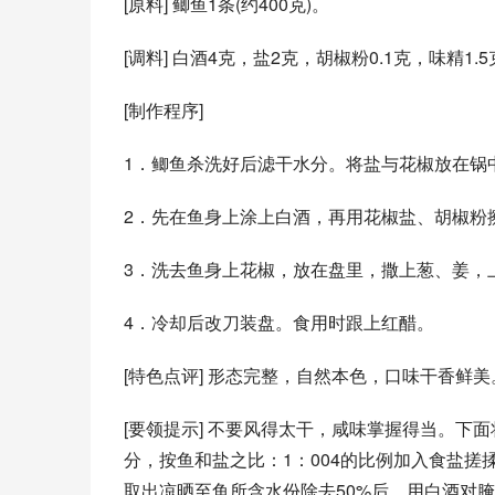
[原料] 鲫鱼1条(约400克)。 
[调料] 白酒4克，盐2克，胡椒粉0.1克，味精1.
[制作程序] 
1．鲫鱼杀洗好后滤干水分。将盐与花椒放在锅
2．先在鱼身上涂上白酒，再用花椒盐、胡椒粉
3．洗去鱼身上花椒，放在盘里，撒上葱、姜，上
4．冷却后改刀装盘。食用时跟上红醋。 
[特色点评] 形态完整，自然本色，口味干香鲜
[要领提示] 不要风得太干，咸味掌握得当。下
分，按鱼和盐之比：1：004的比例加入食盐搓
取出凉晒至鱼所含水份除去50%后，用白酒对腌