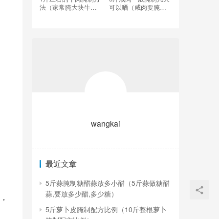
法（家常腌大块牛肉
可以晒（咸肉要腌制
的腌制方法）
多少天才能晾晒）
wangkai
最近文章
5斤蒜腌制糖醋蒜放多小醋（5斤蒜做糖醋
蒜,要放多少醋,多少糖）
，
5斤萝卜皮腌制配方比例（10斤整根萝卜