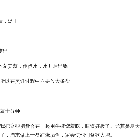
，沥干 
出 
的葱姜蒜，倒点水，水开后出锅 
所以在烹饪过程中不要放太多盐 
蒸十分钟 
我把这些腊货合在一起用尖椒烧着吃，味道好极了。尤其是夏天
了，周末做上一盘红烧腊鱼，定会使他们食欲大增。 