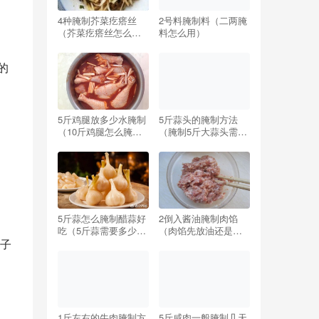
4种腌制芥菜疙瘩丝
2号料腌制料（二两腌
（芥菜疙瘩丝怎么腌
料怎么用）
制好吃窍门）
的
5斤鸡腿放多少水腌制
5斤蒜头的腌制方法
（10斤鸡腿怎么腌制
（腌制5斤大蒜头需要
配方）
多少盐）
5斤蒜怎么腌制醋蒜好
2倒入酱油腌制肉馅
吃（5斤蒜需要多少糖
（肉馅先放油还是先
和醋最好吃）
放酱油）
子
1斤左右的牛肉腌制方
5斤咸肉一般腌制几天