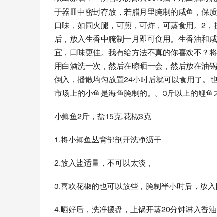
于器皿中密封存放，若腊月里腌制的咸鱼，保质
口味，如同火腿，可煎，可炸，可蒸食用。2，
后，放入生香中腌制一月即可食用。生香油和咸
宜，口味更佳。我有给方法不真的你喜欢不？将
用白酒洗一次，然后在晾晒一会，然后放在油锅
倒入，播散均匀放置24小时后就可以食用了。
市场上的小鱼是海鱼腌制的。。3斤以上的鲤鱼
小鲫鱼2斤，盐15克.花椒3克
1.将小鲫鱼丛背部剖开洗净沥干
2.放入盐适量，不可以太淡，
3.喜欢花椒的也可以放些，腌制半小时后，放
4.晒好后，洗净摆盘，上锅开蒸20分钟淋入香