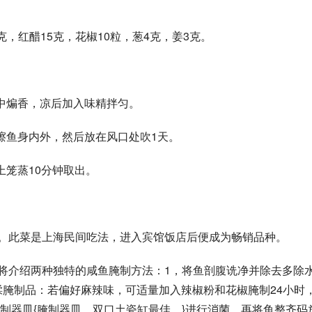
5克，红醋15克，花椒10粒，葱4克，姜3克。 
中煸香，凉后加入味精拌匀。 
擦鱼身内外，然后放在风口处吹1天。 
笼蒸10分钟取出。 
美。此菜是上海民间吃法，进入宾馆饭店后便成为畅销品种。 
面将介绍两种独特的咸鱼腌制方法：1，将鱼剖腹诜净并除去多除
揉腌制品：若偏好麻辣味，可适量加入辣椒粉和花椒腌制24小时
制器皿{腌制器皿，双口土瓷缸最佳。}进行消菌，再将鱼整齐码