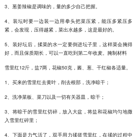
3、葱姜辣椒是调味的，量的多少自己把握。
4、装坛时要一边装一边用拳头把菜压紧，能压多紧压多
紧，会发现，压得越紧，菜出水越多，这是最好的。
5、装好坛后，揉菜的水一定要倒进坛子里，这样菜会腌得
好，而且保质期长，可以一直吃到第二年收麦。腌制材料
雪里红12斤，盐7两，花椒50克，酱、葱、干红椒各适量。
1、买来的雪里红去黄叶，削去根部，洗净晾干；
2、洗净菜板、菜刀以及一切有关器皿，晾干；
3、将晾干的雪里红切碎，放入大盆，将盐和花椒均匀地撒
入雪里红碎里；
4、下面是力气活了，双手用力揉搓雪里红，在揉的过程中