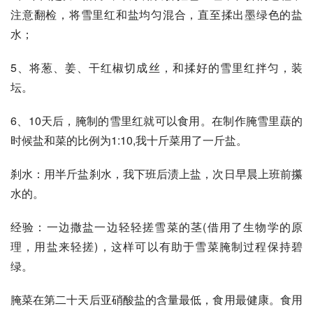
注意翻检，将雪里红和盐均匀混合，直至揉出墨绿色的盐
水；
5、将葱、姜、干红椒切成丝，和揉好的雪里红拌匀，装
坛。
6、10天后，腌制的雪里红就可以食用。在制作腌雪里蕻的
时候盐和菜的比例为1:10,我十斤菜用了一斤盐。
刹水：用半斤盐刹水，我下班后渍上盐，次日早晨上班前攥
水的。
经验：一边撒盐一边轻轻搓雪菜的茎(借用了生物学的原
理，用盐来轻搓)，这样可以有助于雪菜腌制过程保持碧
绿。
腌菜在第二十天后亚硝酸盐的含量最低，食用最健康。食用