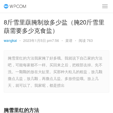
8斤雪里蕻腌制放多少盐（腌20斤雪里
蕻需要多少克食盐）
wangkai
•
2023年1月5日 pm7:56
•
菜谱
•
阅读 763
腌雪里红的方法我家腌了好多哦。我就说下自己家的方法
吧，可能每家都不一样。买回来之后，把根部去掉。先不
洗。一颗颗的放在大缸里。买那种大粒儿的粗盐，放几颗
撒点儿盐，放几颗，再撒点儿盐。多放些盐哦。放上几
天，就可以了。我家呢，都是捞出
腌雪里红的方法