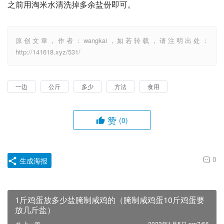
之前用淘米水清洗掉多余盐份即可。
原创文章，作者：wangkai，如若转载，请注明出处：
http://141618.xyz/531/
一边
公斤
多少
方法
食用
赞
(0)
0
生成海报
1斤鸡蛋放多少盐腌制咸鸡的（腌制咸鸡蛋10斤鸡蛋要
放几斤盐）
上一篇
2023年1月5日 pm7:56