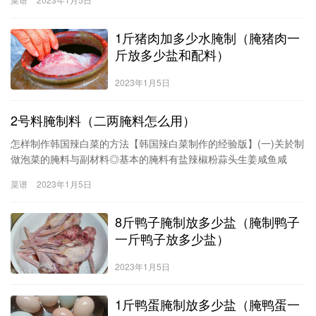
涓€鐐圭殑璇濓紝涓や釜灏卞浜嗐€傚姞鐨勬椂鍊欐煚妾垏寰楄秺
纰庤秺濂斤紝杩欐牱灏辫秺鍏ュ懗锛岃渹铚滅殑鍚告按鎬у緢寮猴紝
1斤猪肉加多少水腌制（腌猪肉一
鍔犲叆鏌犳鍚庝細鍙樺緱寰堢█锛
斤放多少盐和配料）
2023年1月5日
2号料腌制料（二两腌料怎么用）
怎样制作韩国辣白菜的方法【韩国辣白菜制作的经验版】(一)关於制
做泡菜的腌料与副材料◎基本的腌料有盐辣椒粉蒜头生姜咸鱼咸
虾….等◎广泛使用的副材料中，蔬菜类有萝卜青葱葱白芹菜韭菜….
菜谱
2023年1月5日
等。水果类有梨苹果香柚石榴….等。果实类有栗子丁香松子..
8斤鸭子腌制放多少盐（腌制鸭子
一斤鸭子放多少盐）
2023年1月5日
1斤鸭蛋腌制放多少盐（腌鸭蛋一