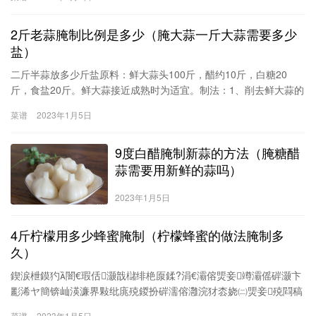
费白酒，可以分批泡，在取出裹盐的同时再补进来）。2、泡好后蛋
身裹一层盐。3
2斤老蒜腌制比例是多少（腌大蒜一斤大蒜需要多少
盐）
二斤半蒜放多少斤盐原料：鲜大蒜头100斤，醋约10斤，白糖20
斤，食盐20斤。鲜大蒜接近成熟时为适宜。制法：1、削去鲜大蒜的
毛根，蒜梗留1寸，剥去干皮。清洗干净后入缸。100斤大蒜先放盐5
菜谱
2023年1月5日
斤腌制一天半，其间倒缸三次。2、除去盐水，用清水浸泡3天，每
天换水1次，捞出缸外沥干，待第二次腌制之用。3、把第一次腌过
9度白醋腌制新蒜的方法（腌糖醋
的蒜头放入新缸内，（即不用原料缸之意）100斤大蒜放盐15
蒜需要用新鲜的蒜吗）
2023年1月5日
4斤柠檬用多少蜂蜜腌制（柠檬蜂蜜的做法腌制多
久）
鍥涙枻鏌犳闇€瑕佸灏戠櫧绯栬厡鍒?涓€灞傛煚妾竴灞傜硸灏卞
彲浠ヤ簡锛屾渶濂界敤纰庣殑鍐扮硸濡傛灉浣犲枩娆㈡煚妾殑閰稿
懗鐨勮瘽锛?kg铚傝湝鍙互鍔犱笁涓煚妾湪閲岄潰锛屽懗閬撴贰
菜谱
2023年1月5日