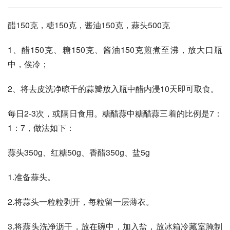
醋150克，糖150克，酱油150克，蒜头500克
1、醋150克、糖150克、酱油150克煎煮至沸，放大口瓶
中，俟冷；
2、将去皮洗净晾干的蒜瓣放入瓶中醋内浸10天即可取食。
每日2-3次，或隔日食用。糖醋蒜中糖醋蒜三着的比例是7：
1：7，做法如下：
蒜头350g、红糖50g、香醋350g、盐5g
1.准备蒜头。
2.将蒜头一粒粒剥开，每粒留一层薄衣。
3.将蒜头洗净沥干，放在碗中，加入盐，放冰箱冷藏室腌制