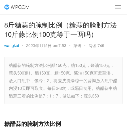
8斤糖蒜的腌制比例（糖蒜的腌制方法
10斤蒜比例100克等于一两吗）
wangkai
•
2023年1月5日 pm7:53
•
菜谱
•
阅读 749
糖醋蒜的腌制方法比例醋150克，糖150克，酱油150克，
蒜头500克1、醋150克、糖150克、酱油150克煎煮至沸，
放大口瓶中，俟冷；2、将去皮洗净晾干的蒜瓣放入瓶中醋
内浸10天即可取食。每日2-3次，或隔日食用。糖醋蒜中糖
醋蒜三着的比例是7：1：7，做法如下：蒜头350
糖醋蒜的腌制方法比例