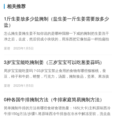
相关推荐
1斤生姜放多少盐腌制（盐生姜一斤生姜需要放多少
盐）
怎么腌生姜腌生姜不知你说的是哪种我聊一下咸的腌制把生姜洗干
净之后，去皮，然后切成小块状的，用东西把它像拍蒜一样拍扁拍
碎。然后加入细盐，加多少分量看自己喜欢淡的还是咸的，然后用
菜谱
2023年1月5日
一个干净的容器装好放进冰箱里，想要吃的时候拿点出来，然后加
点花生油就很好吃了，用来吃粥，做配菜，很开胃，也很暖胃。如
3岁宝宝能吃腌制姜（三岁宝宝可以吃葱姜蒜吗）
果没有冰箱可以每次做一点点即时吃就可以。腌嫩姜
周岁宝宝能吃姜吗？03岁宝宝禁止食用的食物有哪些猕猴桃，蚕
豆，柿子和牛奶，螃蟹，巧克力，汤圆，腌制食品，坚果、果冻孩
子年纪小，不知道一些东西不能吞咽，也不知道潜在的危险，一旦
菜谱
2023年1月5日
不注意很容易引起窒息。花生、瓜子、松子等坚果；果冻、口香
糖、花生酱；樱桃、龙眼等小圆水果鱿鱼丝、芹菜等纤维多的食物
0种各国牛排腌制方法（牛排家庭简易腌制方法）
以及韧长的粉条、面条都要
简单腌制牛排的方法有哪些食材食谱热量：165(大卡)主料原味西冷
牛排150g方法/步骤1.将原味西冷牛排放在冷水中解冻至软，洗去血