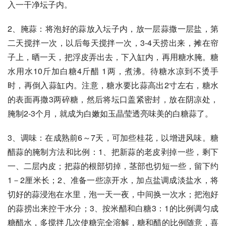
入一干净坛子内。
2、腌蒜：将泡好的蒜放入坛子内，放一层蒜撒一层盐，第
二天搅拌一次，以后每天搅拌一次，3-4天捞出来，摊在帘
子上，晒一天，把浮皮弄出去，下入缸内，再用糖水腌。糖
水用水10斤加白糖4斤醋 1两，煮沸。待糖水凉到不烫手
时，再倒入蒜缸内。注意，糖水要比蒜高出2寸左右，糖水
的表面再撒3两碎糖，然后将坛口盖紧密封，放在阴凉处，
腌制2-3个月，就成为白嫩如玉晶莹透亮味美的白糖蒜了。
3、调味：在成熟前6～7天，可加些桂花，以增进风味。糖
醋蒜的腌制方法和比例：1、把新蒜的老皮剥掉一些，剩下
一、二层内皮；把蒜的根部切掉，茎部也切短一些，留下约
1－2厘米长；2、准备一些凉开水，加点盐调成淡盐水，将
切好的蒜浸泡在水里，泡一天一夜，中间换一次水；把泡好
的蒜捞出来控干水分；3、按米醋和白糖3：1的比例调匀成
糖醋水，多搅拌几次使糖完全溶解，糖和醋的比例随意，喜