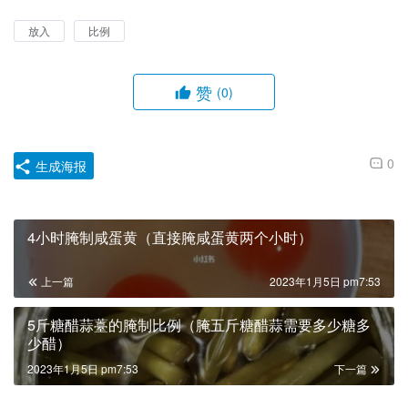
放入
比例
赞
(0)
0
生成海报
4小时腌制咸蛋黄（直接腌咸蛋黄两个小时）
上一篇
2023年1月5日 pm7:53
5斤糖醋蒜薹的腌制比例（腌五斤糖醋蒜需要多少糖多
少醋）
2023年1月5日 pm7:53
下一篇