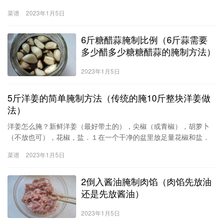
水。（注意包装不要拆开，直接放入水中解冻）2.用松肉锤将牛排敲
菜谱
2023年1月5日
松，使肉质变松软，然后撒上黑胡椒粒、盐巴少量（一定要少许，
否则会咸哦），加入压碎的蒜瓣或者洋葱，腌制2-3小时。味道会更
6斤糖醋蒜腌制比例（6斤蒜需要
好！3.平底锅大火预热，倒入黄油，放入西冷牛排。每面各煎
多少醋多少糖糖醋蒜的腌制方法）
2023年1月5日
5斤洋姜的简单腌制方法（传统的腌10斤整块洋姜做
法）
洋姜怎么腌？新鲜洋姜（最好带土的），尖椒（或青椒），胡萝卜
（不放也可），花椒，盐．１在一个干净的盆里放足量花椒和盐．
尤其盐，一定要放足，否则凉水放盐不容易溶解．２根据要腌制的
菜谱
2023年1月5日
洋姜准备好水量，烧开，倒入１的盆里．之后放置，直到水凉．３
洋姜等原料清洗干净，然后切片．放入腌制的容器．４将放凉的花
2倒入酱油腌制肉馅（肉馅先放油
椒水倒入，以没过原料切片为准．若放盐
还是先放酱油）
2023年1月5日