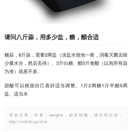
请问八斤蒜，用多少盐，糖，醋合适
糖蒜，8斤蒜，需要2两盐（淡盐水侵泡一夜，消毒灭菌去除
少量水分，然后丢掉）、3斤白糖、醋5斤食醋（以泡所有蒜
为准）就差不多。
甜酸可以根据自己喜好适当调整。1斤2两糖1斤半醋6两
盐、适当水
原创文章，作者：wangkai，如若转载，请注明出处：
http://141618.xyz/414/