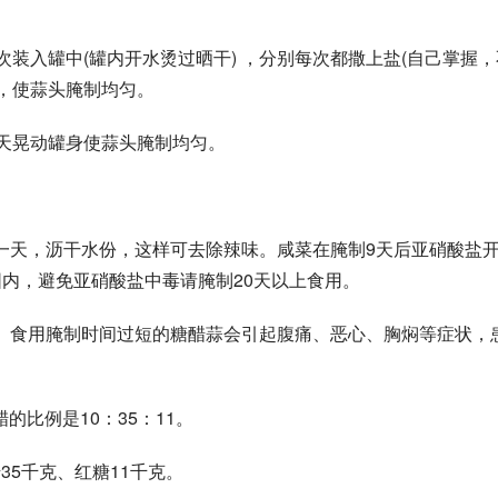
次装入罐中(罐内开水烫过晒干) ，分别每次都撒上盐(自己掌握，
身，使蒜头腌制均匀。
每天晃动罐身使蒜头腌制均匀。
一天，沥干水份，这样可去除辣味。咸菜在腌制9天后亚硝酸盐
围内，避免亚硝酸盐中毒请腌制20天以上食用。
。食用腌制时间过短的糖醋蒜会引起腹痛、恶心、胸焖等症状，
的比例是10：35：11。
35千克、红糖11千克。