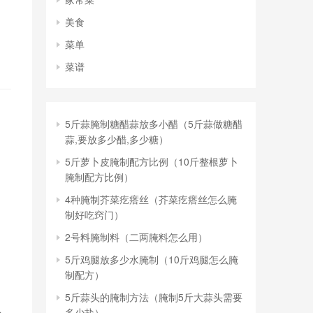
美食
菜单
菜谱
5斤蒜腌制糖醋蒜放多小醋（5斤蒜做糖醋
蒜,要放多少醋,多少糖）
5斤萝卜皮腌制配方比例（10斤整根萝卜
腌制配方比例）
4种腌制芥菜疙瘩丝（芥菜疙瘩丝怎么腌
制好吃窍门）
2号料腌制料（二两腌料怎么用）
5斤鸡腿放多少水腌制（10斤鸡腿怎么腌
制配方）
5斤蒜头的腌制方法（腌制5斤大蒜头需要
多少盐）