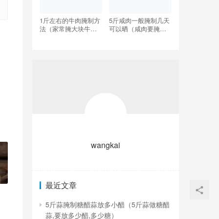
1斤左右的牛肉腌制方
5斤咸肉一般腌制几天
法（家常腌大块牛肉
可以晒（咸肉要腌制
的腌制方法）
多少天才能晾晒）
wangkai
最近文章
5斤蒜腌制糖醋蒜放多小醋（5斤蒜做糖醋
蒜,要放多少醋,多少糖）