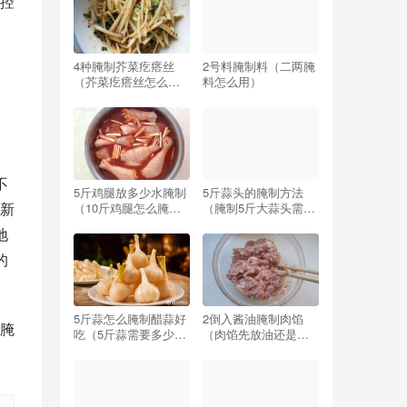
控
4种腌制芥菜疙瘩丝
2号料腌制料（二两腌
；
（芥菜疙瘩丝怎么腌
料怎么用）
制好吃窍门）
不
5斤鸡腿放多少水腌制
5斤蒜头的腌制方法
新
（10斤鸡腿怎么腌制
（腌制5斤大蒜头需要
配方）
多少盐）
地
的
5斤蒜怎么腌制醋蒜好
2倒入酱油腌制肉馅
腌
吃（5斤蒜需要多少糖
（肉馅先放油还是先
和醋最好吃）
放酱油）