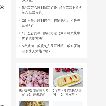
放
浓
5斤蒜怎么腌制醋蒜好吃（5斤蒜需要多少
糖和醋最好吃）
2倒入酱油腌制肉馅（肉馅先放油还是先
放酱油）
1斤左右的牛肉腌制方法（家常腌大块牛
肉的腌制方法）
5斤咸肉一般腌制几天可以晒（咸肉要腌
制多少天才能晾晒）
米
5斤蒜腌制糖醋蒜放多
5斤萝卜皮腌制配方比
小醋（5斤蒜做糖醋蒜,
例（10斤整根萝卜腌
要放多少醋,多少糖）
制配方比例）