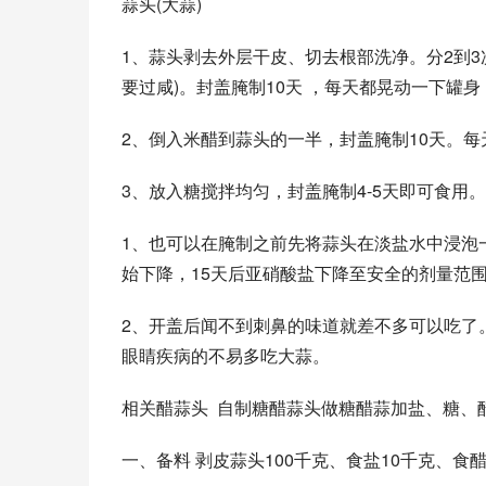
蒜头(大蒜)
1、蒜头剥去外层干皮、切去根部洗净。分2到3
要过咸)。封盖腌制10天 ，每天都晃动一下罐
2、倒入米醋到蒜头的一半，封盖腌制10天。
3、放入糖搅拌均匀，封盖腌制4-5天即可食用。
1、也可以在腌制之前先将蒜头在淡盐水中浸泡
始下降，15天后亚硝酸盐下降至安全的剂量范
2、开盖后闻不到刺鼻的味道就差不多可以吃了
眼睛疾病的不易多吃大蒜。
相关醋蒜头  自制糖醋蒜头做糖醋蒜加盐、糖、醋
一、备料 剥皮蒜头100千克、食盐10千克、食醋