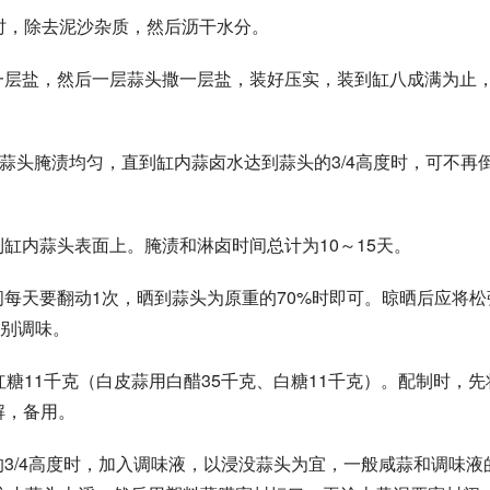
小时，除去泥沙杂质，然后沥干水分。
铺一层盐，然后一层蒜头撒一层盐，装好压实，装到缸八成满为止
层蒜头腌渍均匀，直到缸内蒜卤水达到蒜头的3/4高度时，可不再
缸内蒜头表面上。腌渍和淋卤时间总计为10～15天。
间每天要翻动1次，晒到蒜头为原重的70%时即可。晾晒后应将松
别调味。
红糖11千克（白皮蒜用白醋35千克、白糖11千克）。配制时，先
解，备用。
3/4高度时，加入调味液，以浸没蒜头为宜，一般咸蒜和调味液