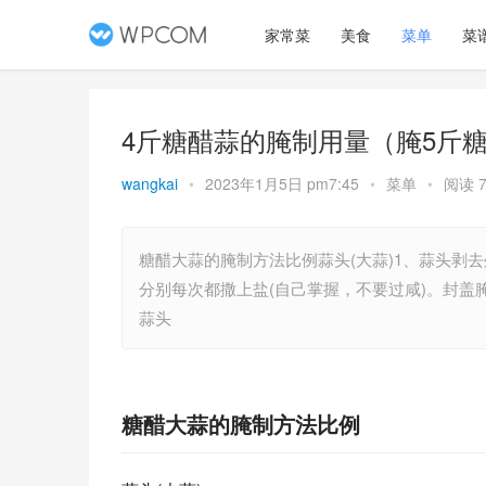
家常菜
美食
菜单
菜
4斤糖醋蒜的腌制用量（腌5斤
wangkai
•
2023年1月5日 pm7:45
•
菜单
•
阅读 7
糖醋大蒜的腌制方法比例蒜头(大蒜)1、蒜头剥去
分别每次都撒上盐(自己掌握，不要过咸)。封盖
蒜头
糖醋大蒜的腌制方法比例