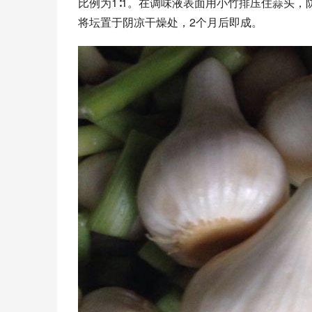
比例为1∶1。在调味液表面用小竹排压住蒜头
将坛置于阴凉干燥处，2个月后即成。