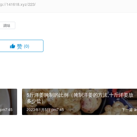
41618.xyz/223/
调味
赞
(0)
5斤洋姜腌制的比例（腌制洋姜的方法,十斤洋姜放
多少盐）
pm7:45
2023年1月5日 pm7:45
下一篇