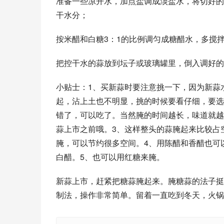
准备一些凉开水，加点盐调成淡盐水，将切好的
干水分；
按米醋和白糖3：1的比例调匀成糖醋水，多搅
把控干水的蒜放到坛子或玻璃罐里，倒入调好的
小贴士：1、买新蒜时要注意挑一下，因为新蒜
起，沾上土也不明显，挑的时候要看仔细，要选
错了，可以吃了。当然腌的时间越长，味道就越
蒜上市之前哦。3、这样整头的蒜腌起来比较占
腌，可以节约很多空间。4、用陈醋和香醋也可
白醋。5、也可以用红糖来腌。
新蒜上市，赶紧把糖蒜腌起来。腌糖蒜的法子挺
制法，操作非常简单。留着一直吃到冬天，火锅