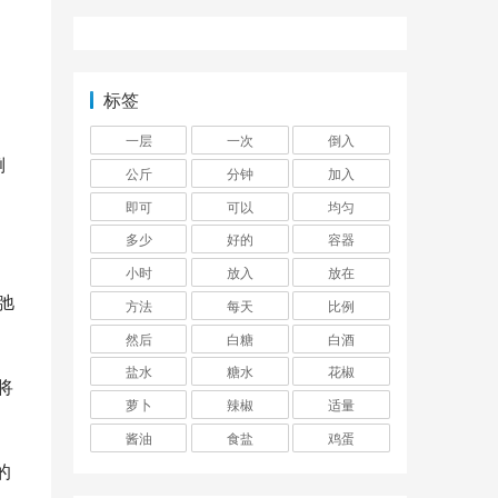
，
标签
一层
一次
倒入
倒
公斤
分钟
加入
即可
可以
均匀
多少
好的
容器
小时
放入
放在
弛
方法
每天
比例
然后
白糖
白酒
盐水
糖水
花椒
将
萝卜
辣椒
适量
酱油
食盐
鸡蛋
的