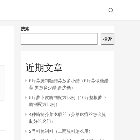
搜索
搜索
近期文章
5斤蒜腌制糖醋蒜放多小醋（5斤蒜做糖醋
蒜,要放多少醋,多少糖）
5斤萝卜皮腌制配方比例（10斤整根萝卜
腌制配方比例）
4种腌制芥菜疙瘩丝（芥菜疙瘩丝怎么腌
制好吃窍门）
2号料腌制料（二两腌料怎么用）