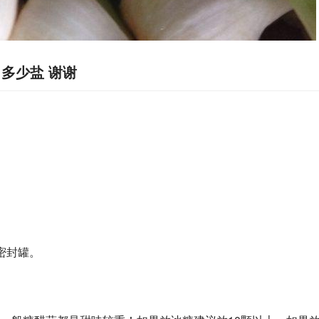
 多少盐 谢谢
密封罐。