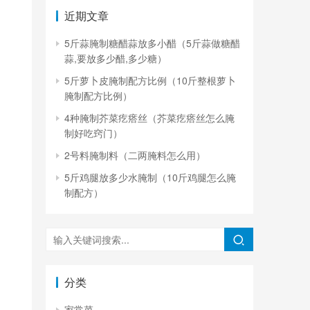
。
近期文章
5斤蒜腌制糖醋蒜放多小醋（5斤蒜做糖醋
蒜,要放多少醋,多少糖）
5斤萝卜皮腌制配方比例（10斤整根萝卜
腌制配方比例）
4种腌制芥菜疙瘩丝（芥菜疙瘩丝怎么腌
制好吃窍门）
2号料腌制料（二两腌料怎么用）
5斤鸡腿放多少水腌制（10斤鸡腿怎么腌
制配方）
分类
家常菜