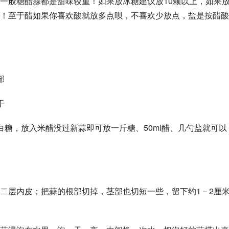
一般糖醋蒜都是甜味较重！如果放冰糖建议放10颗以上，如果
！至于醋如果你喜欢酸就放多点呗，不喜欢少放点，盐是按醋酸
部
干
白糖，放入米醋没过新蒜即可放一斤糖、50ml醋、几勺盐就可以
二层内皮；把蒜的根部切掉，茎部也切短一些，留下约1－2厘