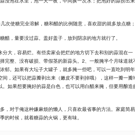
蒜浸泡在水里，泡一天一夜，中间换一次水；把泡好的蒜捞出来
拌几次使糖完全溶解，糖和醋的比例随意，喜欢甜的就多放点糖
糖醋，量要没过蒜。盖好盖子，放到阴凉的地方就行了。
水分大，容易烂。有些卖家会把烂的地方切下去和别的蒜混在一
择完整、没有破损、带假茎的新蒜头。2、一般腌半个月味道就
浓郁。如果有大坛子大罐子，就多腌一些吧，可以一直吃到明年
空间，还可以把蒜瓣剥出来（嫩皮不要剥掉哦），这样一瓣一瓣
以。如果想要腌好的蒜是白色，也可以用白醋来腌，但要用酿造
多，对于俺这种嫌麻烦的懒人，只喜欢最省事的方法。家庭简易
季的时候，就着糖蒜的火锅，更有味。