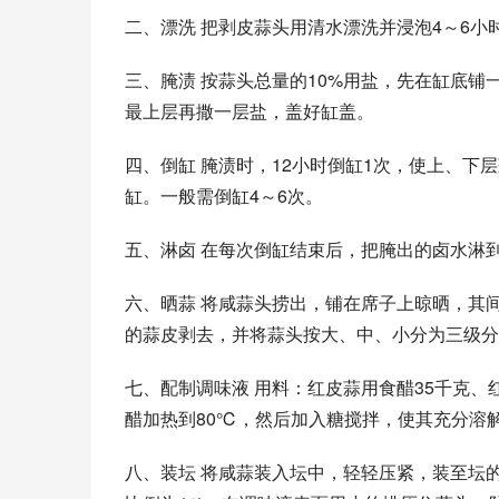
二、漂洗 把剥皮蒜头用清水漂洗并浸泡4～6
三、腌渍 按蒜头总量的10%用盐，先在缸底
最上层再撒一层盐，盖好缸盖。
四、倒缸 腌渍时，12小时倒缸1次，使上、下
缸。一般需倒缸4～6次。
五、淋卤 在每次倒缸结束后，把腌出的卤水淋到
六、晒蒜 将咸蒜头捞出，铺在席子上晾晒，其
的蒜皮剥去，并将蒜头按大、中、小分为三级分
七、配制调味液 用料：红皮蒜用食醋35千克、
醋加热到80℃，然后加入糖搅拌，使其充分溶
八、装坛 将咸蒜装入坛中，轻轻压紧，装至坛的