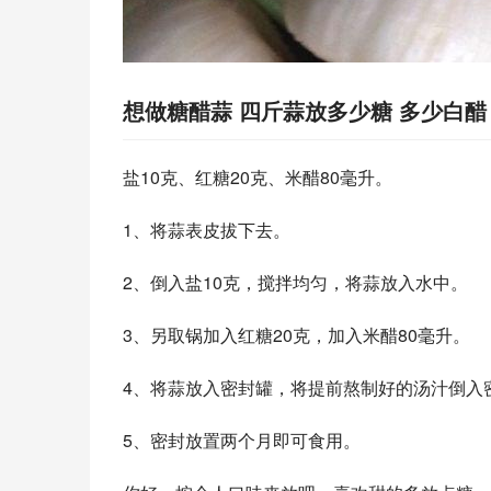
想做糖醋蒜 四斤蒜放多少糖 多少白醋
盐10克、红糖20克、米醋80毫升。
1、将蒜表皮拔下去。
2、倒入盐10克，搅拌均匀，将蒜放入水中。
3、另取锅加入红糖20克，加入米醋80毫升。
4、将蒜放入密封罐，将提前熬制好的汤汁倒入
5、密封放置两个月即可食用。