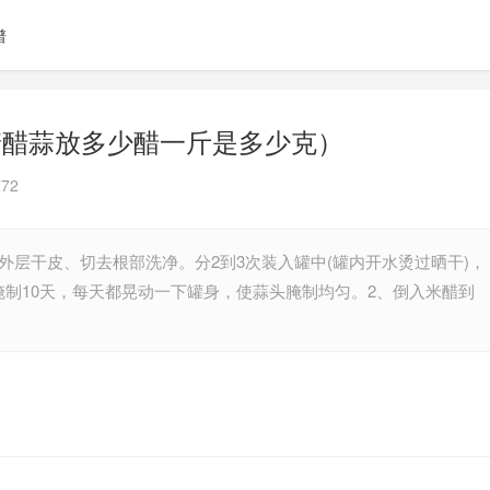
谱
糖醋蒜放多少醋一斤是多少克）
72
外层干皮、切去根部洗净。分2到3次装入罐中(罐内开水烫过晒干)，
腌制10天，每天都晃动一下罐身，使蒜头腌制均匀。2、倒入米醋到