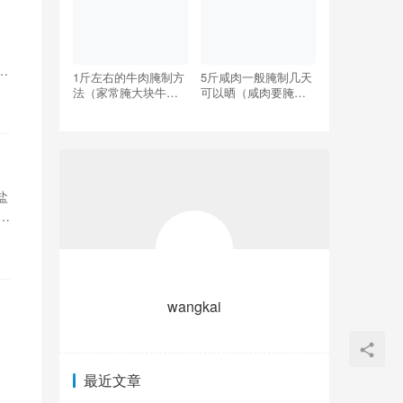
、
1斤左右的牛肉腌制方
5斤咸肉一般腌制几天
法（家常腌大块牛肉
可以晒（咸肉要腌制
的腌制方法）
多少天才能晾晒）
盐
，
wangkai
再
最近文章