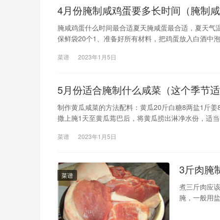
4月份腌制咸鸡蛋要多长时间（腌制
腌咸鸡蛋什么时间最合适夏天腌咸蛋最合适，夏天气温高，
保鲜袋20个1、准备好所有材料，把鸡蛋放入白酒中
2、泡好后蛋身裹一层盐。3
菜谱
2023年1月5日
5月份适合腌制什么咸菜（这个季节
制作黄瓜咸菜的方法配料：黄瓜20斤白糖8两盐1斤姜8
撒上腌1天至黄瓜蔫巴后，将黄瓜捞出淋净水份，适当
用刀划一小口，然后将尖椒铺到坛子底部。4、将黄瓜
菜谱
2023年1月5日
3斤肉腌
菜谱
煮三斤肉应该
腌，一般用盐
加一倍。希