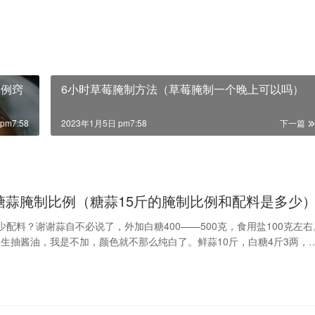
比例窍
6小时草莓腌制方法（草莓腌制一个晚上可以吗）
pm7:58
2023年1月5日 pm7:58
下一篇
糖蒜腌制比例（糖蒜15斤的腌制比例和配料是多少
少配料？谢谢蒜自不必说了，外加白糖400——500克，食用盐100克左右
生抽酱油，我是不加，颜色就不那么纯白了。鲜蒜10斤，白糖4斤3两，
7两，醋1两多1、泡蒜：选取鲜嫩、个