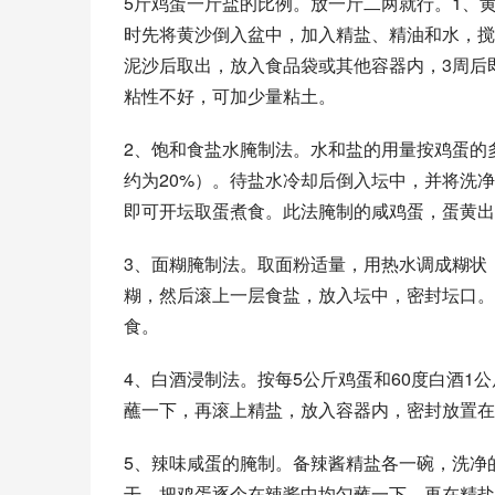
5斤鸡蛋一斤盐的比例。放一斤二两就行。1、黄
时先将黄沙倒入盆中，加入精盐、精油和水，搅
泥沙后取出，放入食品袋或其他容器内，3周后
粘性不好，可加少量粘土。 
2、饱和食盐水腌制法。水和盐的用量按鸡蛋的
约为20%）。待盐水冷却后倒入坛中，并将洗
即可开坛取蛋煮食。此法腌制的咸鸡蛋，蛋黄出
3、面糊腌制法。取面粉适量，用热水调成糊状
糊，然后滚上一层食盐，放入坛中，密封坛口。
食。 
4、白酒浸制法。按每5公斤鸡蛋和60度白酒1
蘸一下，再滚上精盐，放入容器内，密封放置在
5、辣味咸蛋的腌制。备辣酱精盐各一碗，洗净
干，把鸡蛋逐个在辣酱中均匀蘸一下，再在精盐