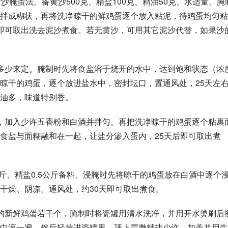
沙腌蛋法。备黄沙500克、精盐100克、精油50克、水适量。腌
拌成糊状，再将洗净晾干的鲜鸡蛋逐个放入粘泥，待鸡蛋均匀粘
即可取出洗去泥沙煮食。若无黄沙，可用其它泥沙代替，如果沙
多少来定。腌制时先将食盐溶于烧开的水中，达到饱和状态（浓
净晾干的鸡蛋，逐个放进盐水中，密封坛口，置通风处，25天左
油多，味道特别香。 
，加入少许五香粉和白酒并拌匀。再把洗净晾干的鸡蛋逐个粘裹
食盐与面糊融和在一起，让盐分渗入蛋内，25天后即可取出煮
公斤、精盐0.5公斤备料。浸腌时先将晾干的鸡蛋放在白酒中逐个
干燥、阴凉、通风处，约30天即可取出煮食。 
的新鲜鸡蛋若干个，腌制时将瓷罐用清水洗净，并用开水烫刷后
中滚一遍，然后轻放进瓷罐里，顶上层撒精盐少许，加盖并用牛