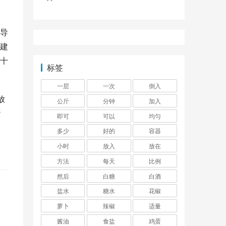
导
建
十
标签
一层
一次
倒入
放
公斤
分钟
加入
蛋
即可
可以
均匀
多少
好的
容器
小时
放入
放在
方法
每天
比例
然后
白糖
白酒
盐水
糖水
花椒
萝卜
辣椒
适量
酱油
食盐
鸡蛋