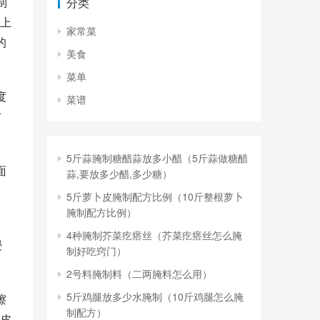
制
分类
上
家常菜
的
美食
菜单
度
菜谱
右
5斤蒜腌制糖醋蒜放多小醋（5斤蒜做糖醋
面
蒜,要放多少醋,多少糖）
5斤萝卜皮腌制配方比例（10斤整根萝卜
腌制配方比例）
4种腌制芥菜疙瘩丝（芥菜疙瘩丝怎么腌
浸
制好吃窍门）
2号料腌制料（二两腌料怎么用）
5斤鸡腿放多少水腌制（10斤鸡腿怎么腌
擦
制配方）
皮