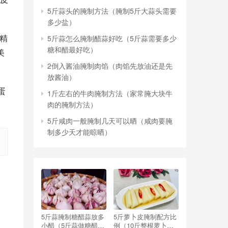
5斤蒜头的腌制方法（腌制5斤大蒜头需要
多少盐）
精
5斤蒜怎么腌制醋蒜好吃（5斤蒜需要多少
糖和醋最好吃）
美
2倒入酱油腌制肉馅（肉馅先放油还是先
放酱油）
蛋
1斤左右的牛肉腌制方法（家常腌大块牛
肉的腌制方法）
5斤咸肉一般腌制几天可以晒（咸肉要腌
制多少天才能晾晒）
5斤蒜腌制糖醋蒜放多
5斤萝卜皮腌制配方比
小醋（5斤蒜做糖醋蒜,
例（10斤整根萝卜腌