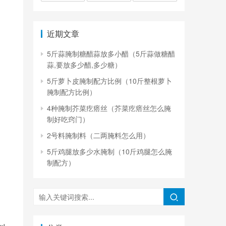
近期文章
5斤蒜腌制糖醋蒜放多小醋（5斤蒜做糖醋
蒜,要放多少醋,多少糖）
5斤萝卜皮腌制配方比例（10斤整根萝卜
腌制配方比例）
4种腌制芥菜疙瘩丝（芥菜疙瘩丝怎么腌
制好吃窍门）
2号料腌制料（二两腌料怎么用）
5斤鸡腿放多少水腌制（10斤鸡腿怎么腌
制配方）