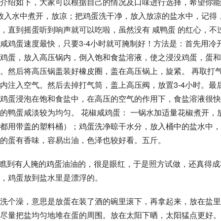
介绍如下，大家可以根据自己的情况及口味进行选择，希望你能
盐放入水中煮开，放凉；把鸡蛋洗干净，放入放凉的盐水中，记得
，直到摇蛋听到响声就可以吃啦，虽然没有 咸鸭蛋 的红心，不
腌制咸鸡蛋速度最快，只要3-4小时就可腌制好！方法是：首先用冷
鸡蛋，放入高压锅内，倒入饱和食盐溶液，使之浸没鸡蛋，蛋和
。然后将高压锅盖装好橡皮圈，盖在高压锅上，旋紧。 再取打
内注入空气。然后去掉打气筒，盖上高压阀，放置3-4小时。最
鸡蛋浸泡在饱和食盐中，在高压的空气的作用下，食盐溶液很快
的鸭蛋咸淡较为均匀。 花椒咸鸡蛋： 一锅水加适量花椒煮开，
都用带盖的塑料桶）；鸡蛋洗净晾干水分，放入桶中的盐水中，
的蛋有香味，容易出油，色泽也较好看。五斤。
网上瞧到有人腌的鸡蛋油油的，很是眼红，于是照方试做，还真得成
，鸡蛋放到盐水里是漂浮的。
洗个澡，意思是放蛋在装了酒的碗里滚下，再拿起来，放在盐里
尽量把盐均匀地堆在蛋的周围。放在太阳下晒，太阳猛点更好。