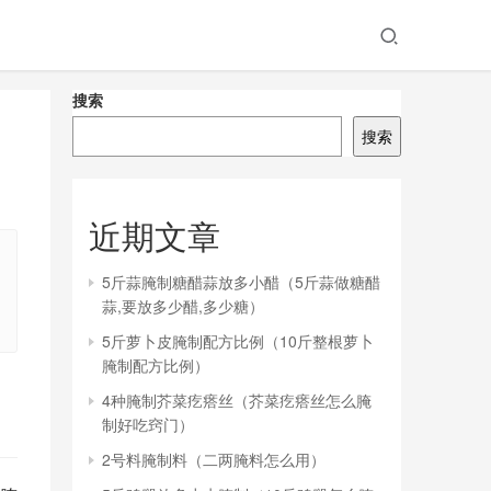
搜索
搜索
近期文章
5斤蒜腌制糖醋蒜放多小醋（5斤蒜做糖醋
蒜,要放多少醋,多少糖）
5斤萝卜皮腌制配方比例（10斤整根萝卜
腌制配方比例）
4种腌制芥菜疙瘩丝（芥菜疙瘩丝怎么腌
制好吃窍门）
2号料腌制料（二两腌料怎么用）