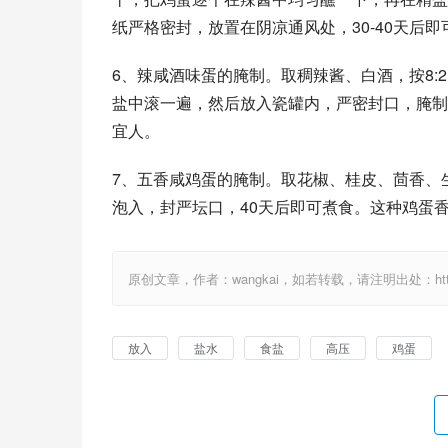
纸严格密封，放置在阴凉通风处，30-40天后即
6、辣咸酒味蛋的腌制。取稠辣酱、白酒，按8
盐中滚一遍，然后放入瓷罐内，严密封口，腌制7
宜人。 
7、五香咸鸡蛋的腌制。取花椒、桂皮、茴香、
泡入，封严坛口，40天后即可煮食。这种鸡蛋
原创文章，作者：wangkai，如若转载，请注明出处：http://1
放入
盐水
食盐
高压
鸡蛋