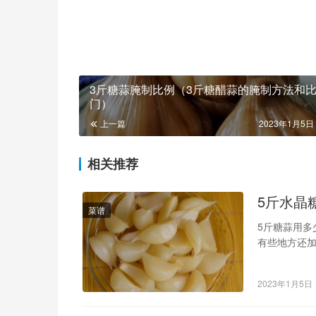
3斤糖蒜腌制比例（3斤糖醋蒜的腌制方法和
门）
上一篇
2023年1月5日 
相关推荐
5斤水晶
菜谱
5斤糖蒜用多
有些地方还加
水10斤，盐
2023年1月5日