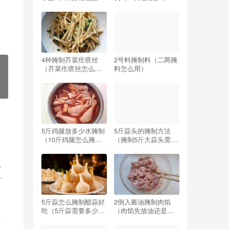
要放多少醋,多少糖）
制配方比例）
4种腌制芥菜疙瘩丝
2号料腌制料（二两腌
（芥菜疙瘩丝怎么腌
料怎么用）
制好吃窍门）
5斤鸡腿放多少水腌制
5斤蒜头的腌制方法
（10斤鸡腿怎么腌制
（腌制5斤大蒜头需要
）
配方）
多少盐）
。
清
5斤蒜怎么腌制醋蒜好
2倒入酱油腌制肉馅
吃（5斤蒜需要多少糖
（肉馅先放油还是先
和醋最好吃）
放酱油）