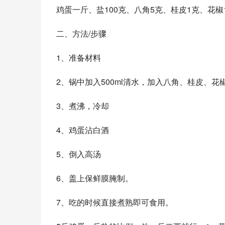
鸡蛋一斤、盐100克、八角5克、桂皮1克、花椒
二、方法/步骤
1、准备材料
2、锅中加入500ml清水，加入八角、桂皮、花
3、煮沸，冷却
4、鸡蛋沾白酒
5、倒入高汤
6、盖上保鲜膜腌制。
7、吃的时候直接煮熟即可食用。