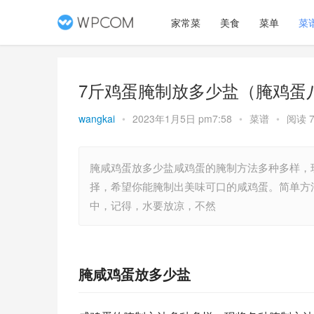
家常菜
美食
菜单
菜
7斤鸡蛋腌制放多少盐（腌鸡蛋
wangkai
•
2023年1月5日 pm7:58
•
菜谱
•
阅读 7
腌咸鸡蛋放多少盐咸鸡蛋的腌制方法多种多样，
择，希望你能腌制出美味可口的咸鸡蛋。简单方
中，记得，水要放凉，不然
腌咸鸡蛋放多少盐