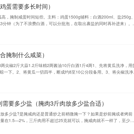
咸鸡蛋需要多长时间）
腌制咸蛋时间短些。主料：鸡蛋1500g辅料：白酒200ml、盐250g
泡3分钟（为了不浪费白酒，可以分批泡，在取出裹盐的同时再补进来）。
适合腌制什么咸菜）
两尖椒2斤大蒜1.2斤味精2两酱油10斤白酒1斤4两1、先将黄瓜洗净，用
晾一下。2、将黄瓜一切四半，断成约8至10公分段备用。3、将尖椒洗净
段均匀
制需要多少盐（腌肉3斤肉放多少盐合适）
放多少盐?是腌咸肉还是普通炒之前稍微腌一下？如果是炒前腌或者烤前
量在1.5—2%，三斤肉用不超过25克就可以，腌咸肉就不一样了，至少
望我的回答对你有帮助。煮羊肉冷水下锅，下锅后不要去翻动。直到