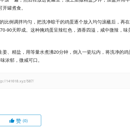
可开罐煮食。 
:2的比例调拌均匀，把洗净晾干的鸡蛋逐个放入均匀滚蘸后，再在
0-90天即成。这种腌鸡蛋呈辣红色，酒香四溢，咸中微辣，味
生姜、精盐，用等量水煮沸20分钟，倒入一瓷坛内，将洗净的鸡
香味浓郁，微咸可口。
41618.xyz/587/
赞
(0)