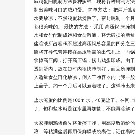
咸鸡蛋的腌制方法多种多样，现将各种腌制方法
制出美味可口的咸鸡蛋。 简单方法： 把两斤
水要放凉，不然鸡蛋就煲熟了。密封腌制一个月
都很美味的。 最快的方法： 采用 高压锅 来
水和食盐配制成饱和食盐溶液，将无破损的新鲜
盐溶液所占容积不超过高压锅总容量的四分之三
筒将其导气管连接在高压锅盖的出气孔上，向锅
拿掉高压阀，打开高压锅，捞出鸡蛋即成。由于
透到蛋内，故在短时内很快腌制好，而且所腌制
入适量食盐溶化放凉，倒入干净容器内（我一般
上盖子。约一个月后可以煮着吃了。这样腌出来
盐水淹蛋的比例是100ml水，40克盐了。在
了。饱和盐水就是往水里再加盐，不能再溶解了
大家腌制鸡蛋前先将蛋擦干净，用高度数酒给他
滚，等粘满盐后再用保鲜膜或袋裹住，记住裹时