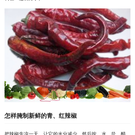
怎样腌制新鲜的青、红辣椒
把辣椒先凉一天，让它的水分减少，然后按，水，盐，醋，