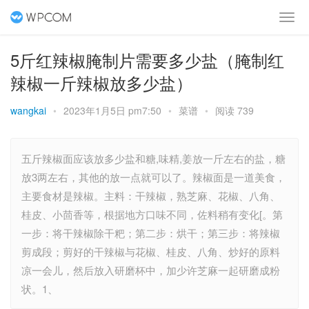
5斤红辣椒腌制片需要多少盐（腌制红
辣椒一斤辣椒放多少盐）
wangkai
•
2023年1月5日 pm7:50
•
菜谱
•
阅读 739
五斤辣椒面应该放多少盐和糖,味精,姜放一斤左右的盐，糖
放3两左右，其他的放一点就可以了。辣椒面是一道美食，
主要食材是辣椒。主料：干辣椒，熟芝麻、花椒、八角、
桂皮、小茴香等，根据地方口味不同，佐料稍有变化[。第
一步：将干辣椒除干粑；第二步：烘干；第三步：将辣椒
剪成段；剪好的干辣椒与花椒、桂皮、八角、炒好的原料
凉一会儿，然后放入研磨杯中，加少许芝麻一起研磨成粉
状。1、