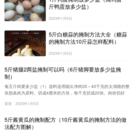
斤鸭蛋放多少盐）
2023年1月5日
5斤白糖蒜的腌制方法大全（糖蒜
的腌制方法10斤蒜怎样配料）
2023年1月5日
5斤猪腿2两盐腌制可以吗（6斤猪脚要放多少盐腌
制）
奄五斤肉要多少盐（1）选料选用能出净肉35～40千克的太湖猪的整
块肋条肉为原料。切成4厘米的方块，每千克切成20块。肉块切好
后，把五花肉、硬膘分开。（2）配料（香料装入纱布袋）以50千克
菜谱
2023年1月5日
猪肋条肉计：白糖2．5千克精盐1．5～1．75千克桂皮100克绍酒
2．0～2．5千克八角100克红曲米0．6克姜100克葱（捆成束）2．
5斤酱黄瓜的腌制配方（10斤酱黄瓜的腌制方法的做
0克（3
法配方图解）