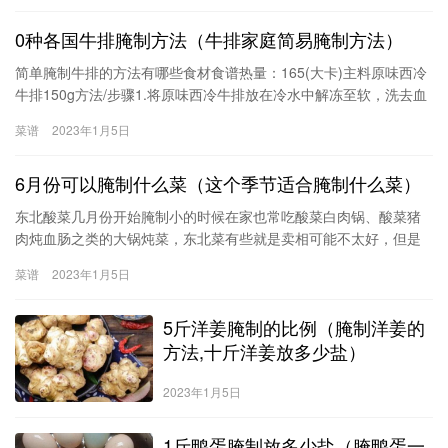
0种各国牛排腌制方法（牛排家庭简易腌制方法）
简单腌制牛排的方法有哪些食材食谱热量：165(大卡)主料原味西冷
牛排150g方法/步骤1.将原味西冷牛排放在冷水中解冻至软，洗去血
水。（注意包装不要拆开，直接放入水中解冻）2.用松肉锤将牛排敲
菜谱
2023年1月5日
松，使肉质变松软，然后撒上黑胡椒粒、盐巴少量（一定要少许，
否则会咸哦），加入压碎的蒜瓣或者洋葱，腌制2-3小时。味
6月份可以腌制什么菜（这个季节适合腌制什么菜）
东北酸菜几月份开始腌制小的时候在家也常吃酸菜白肉锅、酸菜猪
肉炖血肠之类的大锅炖菜，东北菜有些就是卖相可能不太好，但是
量足、味浓，风格有个粗犷。虽然现在做的不多了，但是我以前也
菜谱
2023年1月5日
见过很多次人们腌酸菜了，一般都是在农历十月份的左右开始腌制
的，到了这个时候家家就忙着“积酸菜”了。这个时候大白
5斤洋姜腌制的比例（腌制洋姜的
方法,十斤洋姜放多少盐）
2023年1月5日
1斤鸭蛋腌制放多少盐（腌鸭蛋一