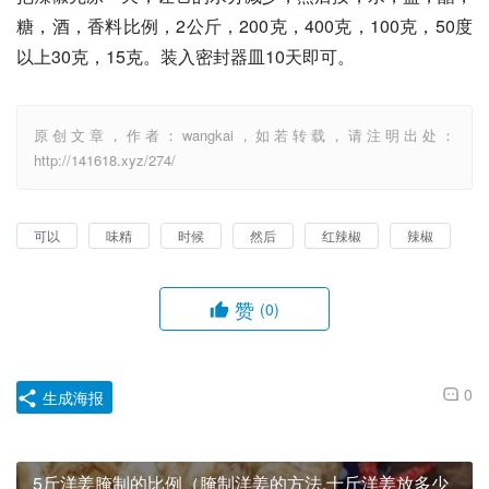
糖，酒，香料比例，2公斤，200克，400克，100克，50度
以上30克，15克。装入密封器皿10天即可。
原创文章，作者：wangkai，如若转载，请注明出处：
http://141618.xyz/274/
可以
味精
时候
然后
红辣椒
辣椒
赞
(0)
0
生成海报
5斤洋姜腌制的比例（腌制洋姜的方法,十斤洋姜放多少