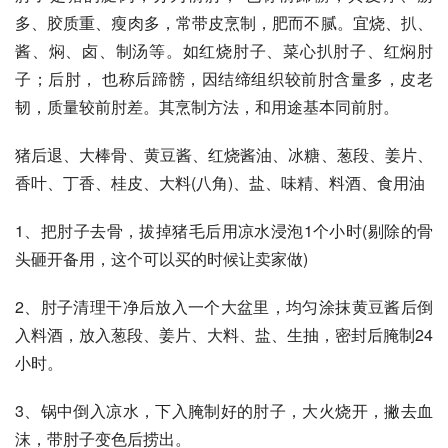
多、胶质重、瘦肉多，常带皮烹制，肥而不腻。宜烧、扒、
酱、焖、卤、制汤等。如红烧肘子、菜心扒肘子、红焖肘
子；后肘， 也称后蹄髈，因结缔组织较前肘含量多，皮老
韧，质量较前肘差。其烹制方法，和用途基本同前肘。
猪后退、大棒骨、黄豆酱、红烧酱油、冰糖、葱段、姜片、
香叶、丁香、桂皮、大料(八角)、盐、味精、料酒、食用油
1、把肘子去骨，拔掉猪毛后用凉水浸泡1个小时(剔除的骨
头砸开备用，这个可以买的时候让卖家做)
2、肘子清理干净后放入一个大盆里，均匀涂抹黄豆酱后倒
入料酒，放入葱段、姜片、大料、盐、生抽，密封后腌制24
小时。
3、锅中倒入凉水，下入腌制好的肘子，大火烧开，撇去血
沫，带肘子变色后捞出。