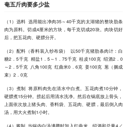
奄五斤肉要多少盐
（1）选料  选用能出净肉35～40千克的太湖猪的整块肋条
肉为原料。切成4厘米的方块，每千克切成20块。肉块切好
后，把五花肉、硬膘分开。 
（2）配料（香料装入纱布袋）  以50千克猪肋条肉计：白
糖2．5千克  精盐1．5～1．75千克  桂皮100克  绍酒2．0
～2．5千克  八角100克  红曲米0．6克  姜100克  葱（捆成
束）2．0克 
（3）煮制  将原料肉先在清水中白煮。五花肉煮10分钟，
硬膘煮15分钟。捞起后用清水洗净。然后在锅底放上骨头，
上面依次放上猪头肉、香料袋、五花肉、硬膘，最后倒入肉
汤，用大火煮制1小时。 
（4）酱制  当锅内白汤沸腾时加入红曲米、绍酒和总量4／