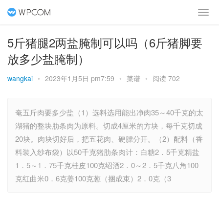
5斤猪腿2两盐腌制可以吗（6斤猪脚要
放多少盐腌制）
wangkai
•
2023年1月5日 pm7:59
•
菜谱
•
阅读 702
奄五斤肉要多少盐（1）选料选用能出净肉35～40千克的太
湖猪的整块肋条肉为原料。切成4厘米的方块，每千克切成
20块。肉块切好后，把五花肉、硬膘分开。（2）配料（香
料装入纱布袋）以50千克猪肋条肉计：白糖2．5千克精盐
1．5～1．75千克桂皮100克绍酒2．0～2．5千克八角100
克红曲米0．6克姜100克葱（捆成束）2．0克（3