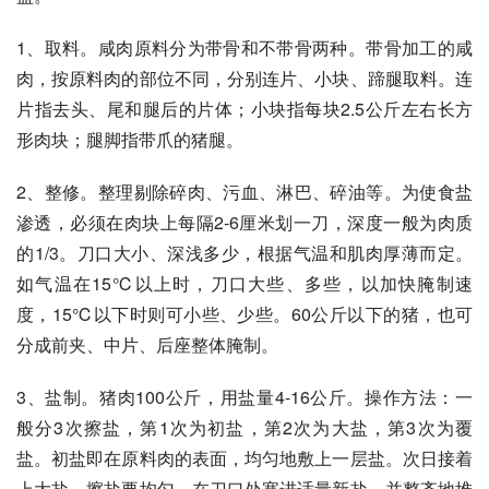
1、取料。咸肉原料分为带骨和不带骨两种。带骨加工的咸
肉，按原料肉的部位不同，分别连片、小块、蹄腿取料。连
片指去头、尾和腿后的片体；小块指每块2.5公斤左右长方
形肉块；腿脚指带爪的猪腿。 
2、整修。整理剔除碎肉、污血、淋巴、碎油等。为使食盐
渗透，必须在肉块上每隔2-6厘米划一刀，深度一般为肉质
的1/3。刀口大小、深浅多少，根据气温和肌肉厚薄而定。
如气温在15℃以上时，刀口大些、多些，以加快腌制速
度，15℃以下时则可小些、少些。60公斤以下的猪，也可
分成前夹、中片、后座整体腌制。 
3、盐制。猪肉100公斤，用盐量4-16公斤。操作方法：一
般分3次擦盐，第1次为初盐，第2次为大盐，第3次为覆
盐。初盐即在原料肉的表面，均匀地敷上一层盐。次日接着
上大盐，擦盐要均匀，在刀口处塞进适量新盐，并整齐地堆