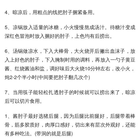
4、晾凉后，用粗点的线把肘子捆紧备用。
5、凉锅放入适量的冰糖，小火慢慢熬成汤汁。待糖汁变成
深红色冒泡时放入捆好的肘子，上色均有后捞出。
6、汤锅做凉水，下入大棒骨，大火烧开后撇出血沫子，放
入上好色的肘子，下入腌制时用的调料，再放入一勺子黄豆
酱、红烧酱油和盐，调好味后大火烧10分钟左右，改小火，
炖2-2个半小时(中间要把肘子翻几次个)
7、当用筷子能轻松扎透肘子的时候就可以捞出来了，晾凉
后可以切片食用。
1、酱肘子最好选猪后腿，因为后腿比前腿好，后腿带着棒
骨，筋多胶质好，肉厚口感好，切出来有层次外观好，还能
有多种吃法。(带洞的就是后腿)