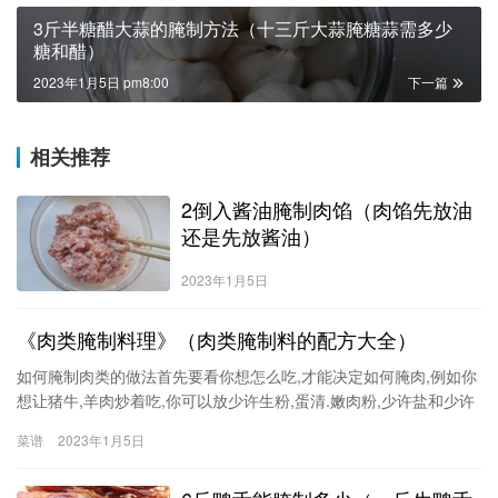
3斤半糖醋大蒜的腌制方法（十三斤大蒜腌糖蒜需多少
糖和醋）
2023年1月5日 pm8:00
下一篇
相关推荐
2倒入酱油腌制肉馅（肉馅先放油
还是先放酱油）
2023年1月5日
《肉类腌制料理》（肉类腌制料的配方大全）
如何腌制肉类的做法首先要看你想怎么吃,才能决定如何腌肉,例如你
想让猪牛,羊肉炒着吃,你可以放少许生粉,蛋清.嫩肉粉,少许盐和少许
水抓一下1-3小时.吃起来爽滑嫩,鸡肉你用生粉和蛋清抓一下1小时即
菜谱
2023年1月5日
可烧烤用的就要加洋葱生姜生抽油盐味糖少许甘草分五香粉糊椒粉
沙姜粉腌肉有很多吃饭