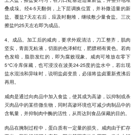
叠成垛。经4-5天翻倒，上下层调换位置，并补撒适量的新
盐。覆盐7天左右后，应及时翻堆，继续敷少量食盐。三次
擦盐约25天左右即为成品。 
4、成品。加工后的咸肉，要求外观清洁，刀工整齐，肌肉
坚实，青面无粘液，切面的色泽鲜红，肥膘稍有黄色。若肉
色发暗，脂肪发红的，即为腐败现象。咸肉可堆放在零下
5℃冷库保藏，也可浸没在波美24-25度的盐水中，若出现
盐水混浊和异味时，说明盐卤变质，必须将盐卤重新煮沸后
再用。
咸肉是通过向肉品中加入食盐，使其成为高渗，以抑制或杀
灭肉品中的某些微生物，同时高渗环境也可减少肉制品中的
含氧量，并抑制肉中酶的活性，从而达到食品保藏的目的。
肉品在腌制过程中，蛋白质有一定量的损失。咸肉由于贮存