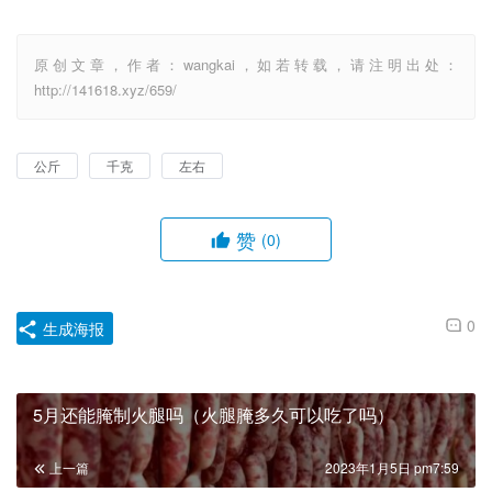
原创文章，作者：wangkai，如若转载，请注明出处：
http://141618.xyz/659/
公斤
千克
左右
赞
(0)
0
生成海报
5月还能腌制火腿吗（火腿腌多久可以吃了吗）
上一篇
2023年1月5日 pm7:59