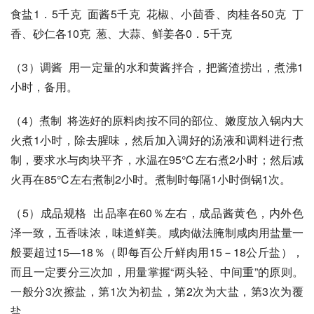
食盐1．5千克  面酱5千克  花椒、小茴香、肉桂各50克  丁
香、砂仁各10克  葱、大蒜、鲜姜各0．5千克 
（3）调酱  用一定量的水和黄酱拌合，把酱渣捞出，煮沸1
小时，备用。 
（4）煮制  将选好的原料肉按不同的部位、嫩度放入锅内大
火煮1小时，除去腥味，然后加入调好的汤液和调料进行煮
制，要求水与肉块平齐，水温在95℃左右煮2小时；然后减
火再在85℃左右煮制2小时。煮制时每隔1小时倒锅1次。 
（5）成品规格  出品率在60％左右，成品酱黄色，内外色
泽一致，五香味浓，味道鲜美。咸肉做法腌制咸肉用盐量一
般要超过15―18％（即每百公斤鲜肉用15－18公斤盐），
而且一定要分三次加，用量掌握“两头轻、中间重”的原则。 
一般分3次擦盐，第1次为初盐，第2次为大盐，第3次为覆
盐。