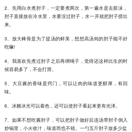
2、先用白水煮肘子，一定要煮两次，第一遍水是去脏沫，
肘子直接放在冷水里，水要没过肘子，水一开就把肘子捞出
来。
3、放大棒骨是为了提汤的鲜美，想想高汤炖的肘子能不好
吃嘛!
4、我喜欢先煮过肘子之后再绑绳子，觉得还这样比生的时
候容易多了，不会打滑。
5、大豆酱的香味是窍门，可以让肉的味道更醇厚，有回
味。
6、冰糖冰光可以着色，还可以使肘子看起来更有光泽。
7、如果不想吃酱肘子，可以把肘子做好后连汤带肘子倒入
炒锅里，小火收汁，味道而也不错。一勺五斤肘子放多少盐