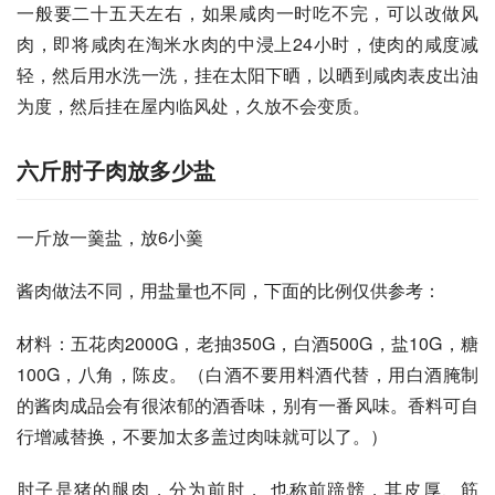
一般要二十五天左右，如果咸肉一时吃不完，可以改做风
肉，即将咸肉在淘米水肉的中浸上24小时，使肉的咸度减
轻，然后用水洗一洗，挂在太阳下晒，以晒到咸肉表皮出油
为度，然后挂在屋内临风处，久放不会变质。
六斤肘子肉放多少盐
一斤放一羹盐，放6小羹
酱肉做法不同，用盐量也不同，下面的比例仅供参考：
材料：五花肉2000G，老抽350G，白酒500G，盐10G，糖
100G，八角，陈皮。（白酒不要用料酒代替，用白酒腌制
的酱肉成品会有很浓郁的酒香味，别有一番风味。香料可自
行增减替换，不要加太多盖过肉味就可以了。）  
肘子是猪的腿肉，分为前肘， 也称前蹄髈，其皮厚、筋