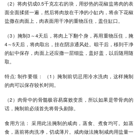
（2）将肉切成0.5千克左右的块，用炒热的花椒盐将肉的表
面全面揉搓一遍，然后将肉放在干净的小缸内，将余下花椒
盐撒在肉面上，肉表面用干净的重物压住，盖住缸口。
（3）腌制3～4天后，将肉上下翻个身，再用重物压住，腌
4～5天后，将肉取出，挂在阴凉通风处。晾干后，移到干净
的缸中保存，肉面上还应撒一层细盐，盖好盖，以后随用随
取。
特点: 制作要领： （1）腌制前切忌用冷水洗肉，这样腌制
的肉可以保存较长时间。
（2）肉骨中的骨髓极容易腐败变质，所以如果是带骨肉的
话，腌制前必须首先将骨头剔除。
食用方法： 采用此法腌制的咸肉，蒸食、煮食均可。如蒸
食，蒸前将肉洗净，切成薄片。咸肉做法腌制咸肉用盐量一