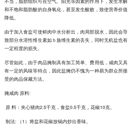
不当，脂肪组织可在空气、阳光等因素的作用下，发生水解
和不饱和脂肪酸的自身氧化，甚至发生酸败，致使营养价值
降低。
由于加入食盐可使鲜肉中水分析出，肉局部脱水，因此会导
致部分水溶性维生素如ｂ族维生素的丢失，同时无机盐也有
一定程度的损失。
尽管如此，由于肉品腌制具有加工简单、费用低，咸肉又具
有一定的风味等特点，因此盐腌仍不愧为一种易为群众所接
受的肉品保藏方法。
腌咸肉 原料:
 原 料：夹心猪肉2.5千克，食盐0.5千克，花椒10克。
 制法: （1）将盐和花椒放锅内炒出香味。