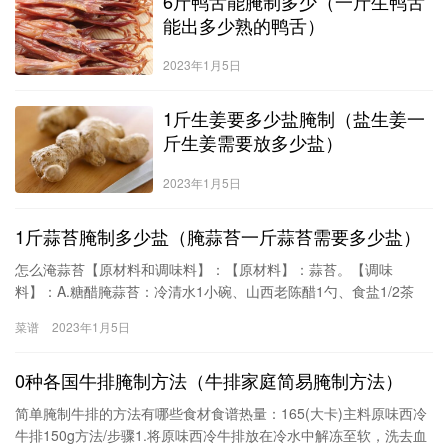
6斤鸭舌能腌制多少（一斤生鸭舌
能出多少熟的鸭舌）
2023年1月5日
1斤生姜要多少盐腌制（盐生姜一
斤生姜需要放多少盐）
2023年1月5日
1斤蒜苔腌制多少盐（腌蒜苔一斤蒜苔需要多少盐）
怎么淹蒜苔【原材料和调味料】：【原材料】：蒜苔。【调味
料】：A.糖醋腌蒜苔：冷清水1小碗、山西老陈醋1勺、食盐1/2茶
匙、白糖3茶匙。B.油浸鲜辣蒜苔：食用油、花椒、新鲜红辣椒或干
菜谱
2023年1月5日
红辣椒、生姜、生抽1勺、山西老陈醋1/2勺、花椒水或清水1勺、白
糖1/4茶匙。C.酱香腌蒜苔：食用油、生姜、豆瓣酱1汤匙、黄豆酱1
0种各国牛排腌制方法（牛排家庭简易腌制方法）
汤匙、清水小半碗。【蒜苔的处理过程】：1.蒜
简单腌制牛排的方法有哪些食材食谱热量：165(大卡)主料原味西冷
牛排150g方法/步骤1.将原味西冷牛排放在冷水中解冻至软，洗去血