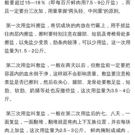
般要超过15―18％（即每百斤鲜肉用7.5－9公斤盐），而
且一定要分三次加，用量掌握“两头轻、中间重”的原则。
 第一次用盐叫擦盐，将切成块的肉放在竹匾上，用手抓盐
往肉层内擦盐，擦时要特别注意在腿部、短筋及脊椎骨处多
擦盐，以免盐少变质，肋条肉较薄，可以少用盐。这一次用
盐量为1. 5－2公斤。
 第二次用盐叫敷盐，一般在两天以后，但敷盐前一定要把
容器内的血水倒干净，这样就不会影响质量。敷盐要注意检
查盐是否已擦到，然后在央心、腿部、龙骨处要敷足盐，短
肋、软肋、奶脯等处也应撤些盐，这次用盐量为3.5－4公
斤。
 第三次用盐叫复盐，一般在第二次用盐后的七、八天，一
面复盐，一面翻堆，翻堆就是将肉上下互换位置，并在每块
肉上加盐，这次用盐量为2.5－3公斤。 鲜肉腌制成咸肉，