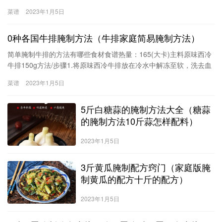
水。（注意包装不要拆开，直接放入水中解冻）2.用松肉锤将牛排敲
菜谱
2023年1月5日
松，使肉质变松软，然后撒上黑胡椒粒、盐巴少量（一定要少许，
否则会咸哦），加入压碎的蒜瓣或者洋葱，腌制2-3小时。味
0种各国牛排腌制方法（牛排家庭简易腌制方法）
简单腌制牛排的方法有哪些食材食谱热量：165(大卡)主料原味西冷
牛排150g方法/步骤1.将原味西冷牛排放在冷水中解冻至软，洗去血
水。（注意包装不要拆开，直接放入水中解冻）2.用松肉锤将牛排敲
菜谱
2023年1月5日
松，使肉质变松软，然后撒上黑胡椒粒、盐巴少量（一定要少许，
否则会咸哦），加入压碎的蒜瓣或者洋葱，腌制2-3小时。味道会更
5斤白糖蒜的腌制方法大全（糖蒜
好！3.平底锅大火预热，倒入黄油，放入西冷牛排。每面各煎
的腌制方法10斤蒜怎样配料）
2023年1月5日
3斤黄瓜腌制配方窍门（家庭版腌
制黄瓜的配方十斤的配方）
2023年1月5日