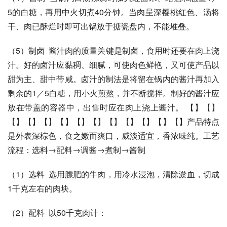
5的白糖，再用中火切煮40分钟。当肉呈深樱桃红色、汤将
干、肉已酥烂时即可出锅放于搪瓷盘内，不能堆叠。 
（5）制卤  酱汁肉的质量关键是制卤，食用时还要在肉上浇
汁。好的卤汁应黏稠、细腻，可使肉色鲜艳，又可使产品以
甜为主、甜中带咸。卤汁的制法是将留在锅内的酱汁再加入
剩余的1／5白糖，用小火煎熬，并不断搅拌。制好的酱汁应
放在带盖的容器中，出售时应在肉上浇上酱汁。 【】【】
【】【】【】【】【】【】【】【】【】【】【】产品特点
是外表深棕色，食之嫩而爽口，威淡适宜，香浓味纯。工艺
流程：选料→配料→调酱→煮制→酱制 
（1）选料  选用膘肥的牛肉，用冷水浸泡，清除淤血，切成
1千克左右的肉块。 
（2）配料  以50千克肉计： 