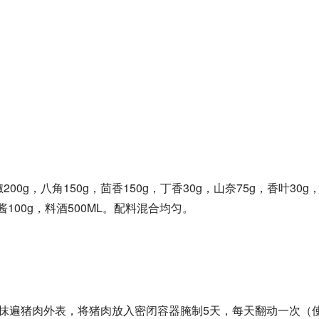
。
00g，八角150g，茴香150g，丁香30g，山奈75g，香叶30g
100g，料酒500ML。配料混合均匀。
匀抹遍猪肉外表，将猪肉放入密闭容器腌制5天，每天翻动一次（