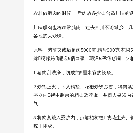
农村做腊肉的时候,一斤肉放多少盐合适川味的话1
川味腊肉也称家常腊肉，过去四川不论城乡，几
各地的大众味。
原料：猪前夹或后腿肉5000克 精盐300克 花
鍏竴鍎跨鑺傞€佸コ瀛╁瓙浠€涔堢ぜ鐗╁ソ
1.猪肉刮洗净，切成约5厘米宽的长条。
2.炒锅上火，下入精盐、花椒炒烫炒香，将肉
盛器内锅中剩余的精盐及花椒一并倒入盛器内
气。
3.将肉条放入熏炉内，点燃柏树枝或花生壳
晾干即成。