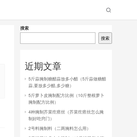
搜索
搜索
近期文章
5斤蒜腌制糖醋蒜放多小醋（5斤蒜做糖醋
蒜,要放多少醋,多少糖）
5斤萝卜皮腌制配方比例（10斤整根萝卜
腌制配方比例）
4种腌制芥菜疙瘩丝（芥菜疙瘩丝怎么腌
制好吃窍门）
2号料腌制料（二两腌料怎么用）