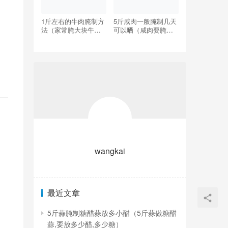
1斤左右的牛肉腌制方
5斤咸肉一般腌制几天
法（家常腌大块牛肉
可以晒（咸肉要腌制
的腌制方法）
多少天才能晾晒）
wangkai
最近文章
5斤蒜腌制糖醋蒜放多小醋（5斤蒜做糖醋
蒜,要放多少醋,多少糖）