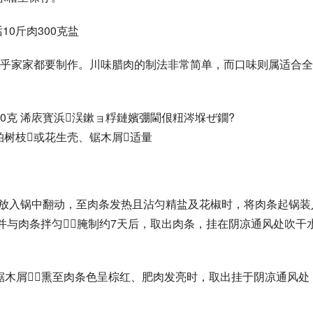
0斤肉300克盐
乎家家都要制作。川味腊肉的制法非常简单，而口味则属适合全
椒50克 浠庡寳浜洖鏉ョ粰鏈嬪弸閫佷粈涔堢ぜ鐗?
柏树枝或花生壳、锯木屑适量
条放入锅中翻动，至肉条发热且沾匀精盐及花椒时，将肉条起锅装
并与肉条拌匀，腌制约7天后，取出肉条，挂在阴凉通风处吹干
、锯木屑，熏至肉条色呈棕红、肥肉发亮时，取出挂于阴凉通风处