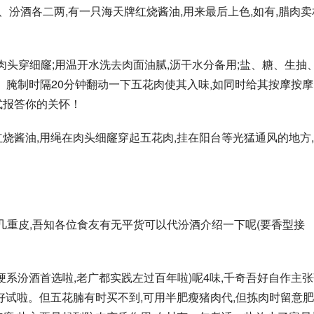
、汾酒各二两,有一只海天牌红烧酱油,用来最后上色,如有,腊肉卖
条,肉头穿细窿;用温开水洗去肉面油腻,沥干水分备用;盐、糖、生抽
腌制时隔20分钟翻动一下五花肉使其入味,如同时给其按摩按摩
式报答你的关怀！
烧酱油,用绳在肉头细窿穿起五花肉,挂在阳台等光猛通风的地方
系几重皮,吾知各位食友有无平货可以代汾酒介绍一下呢(要香型接
梗系汾酒首选啦,老广都实践左过百年啦)呢4味,千奇吾好自作主
好试啦。但五花腩有时买不到,可用半肥瘦猪肉代,但拣肉时留意