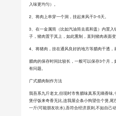
入味更均匀）。
2、将肉上串穿一个洞，挂起来风干3~5天。
3、在一金属筒（比如汽油筒去底和盖）内置入
子，猪肉置于其上，如此熏制，直到猪肉表面变
4、将猪肉，挂在通风良好的地方等腊肉干透，
腊肉的保存时间比较长，一般可以保存3个月，
有问题。
广式腊肉制作方法
我吾系九斤老太,但现时市售腊味真系无嘀香味,
煲仔饭来奇香无比,连我屋企条小狗望住个煲,尾
一斤(可能朋友吹水),吾符合经济原则,不如自己