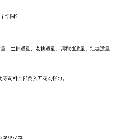
╁悎閫?
适量、生抽适量、老抽适量、调和油适量、红糖适量
角等调料全部倒入五花肉拌匀。
冰箱里保存。