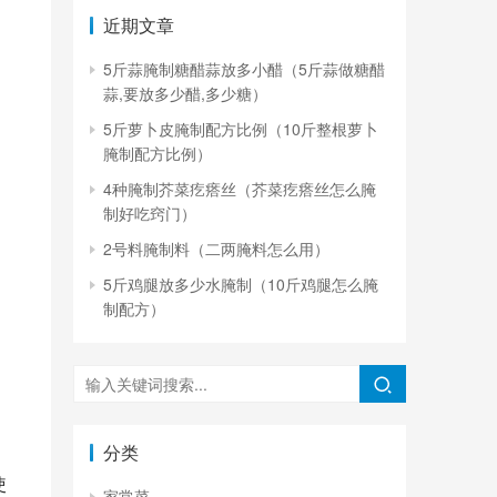
近期文章
5斤蒜腌制糖醋蒜放多小醋（5斤蒜做糖醋
蒜,要放多少醋,多少糖）
5斤萝卜皮腌制配方比例（10斤整根萝卜
腌制配方比例）
4种腌制芥菜疙瘩丝（芥菜疙瘩丝怎么腌
制好吃窍门）
2号料腌制料（二两腌料怎么用）
5斤鸡腿放多少水腌制（10斤鸡腿怎么腌
，
制配方）
分类
使
家常菜