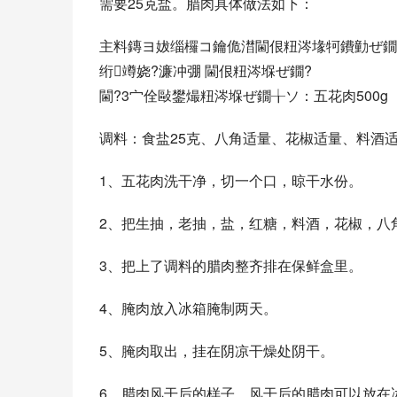
需要25克盐。腊肉具体做法如下：
主料鏄ヨ妭缁欏コ鑰佹澘閫佷粈涔堟牱鐨勭ぜ鐗
绗竴娆?濂冲弸 閫佷粈涔堢ぜ鐗?
閫?3宀佺敺鐢熶粈涔堢ぜ鐗╁ソ：五花肉500g
调料：食盐25克、八角适量、花椒适量、料酒
1、五花肉洗干净，切一个口，晾干水份。
2、把生抽，老抽，盐，红糖，料酒，花椒，八
3、把上了调料的腊肉整齐排在保鲜盒里。
4、腌肉放入冰箱腌制两天。
5、腌肉取出，挂在阴凉干燥处阴干。
6、腊肉风干后的样子，风干后的腊肉可以放在