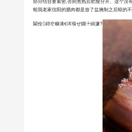
部分结合要紧密,否则煮熟后肥瘦分开。这个没
蛆我老家信阳的腊肉都是放了盐腌制之后晾的不
閫佺鐞冭糠浠€涔堢ぜ鐗╄緝濂?