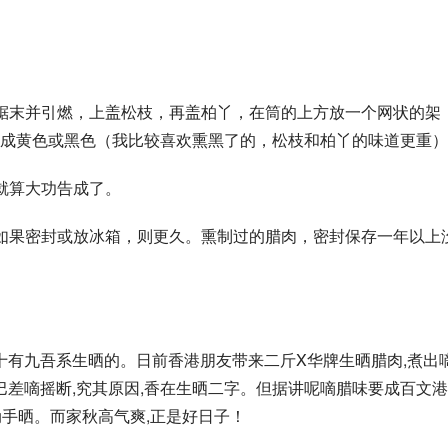
锯末并引燃，上盖松枝，再盖柏丫，在筒的上方放一个网状的架
成黄色或黑色（我比较喜欢熏黑了的，松枝和柏丫的味道更重）
就算大功告成了。
如果密封或放冰箱，则更久。熏制过的腊肉，密封保存一年以上
十有九吾系生晒的。日前香港朋友带来二斤X华牌生晒腊肉,煮出
巴差嘀摇断,究其原因,香在生晒二字。但据讲呢嘀腊味要成百文
动手晒。而家秋高气爽,正是好日子！