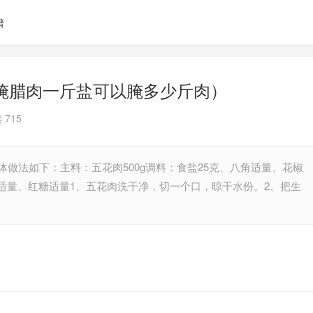
谱
腌腊肉一斤盐可以腌多少斤肉）
 715
体做法如下：主料：五花肉500g调料：食盐25克、八角适量、花椒
适量、红糖适量1、五花肉洗干净，切一个口，晾干水份。2、把生