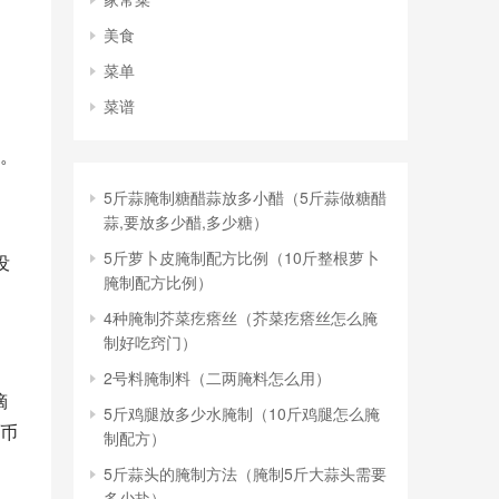
美食
菜单
菜谱
。
5斤蒜腌制糖醋蒜放多小醋（5斤蒜做糖醋
蒜,要放多少醋,多少糖）
5斤萝卜皮腌制配方比例（10斤整根萝卜
没
腌制配方比例）
4种腌制芥菜疙瘩丝（芥菜疙瘩丝怎么腌
制好吃窍门）
2号料腌制料（二两腌料怎么用）
嘀
5斤鸡腿放多少水腌制（10斤鸡腿怎么腌
港币
制配方）
5斤蒜头的腌制方法（腌制5斤大蒜头需要
多少盐）