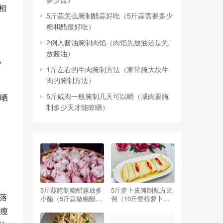
相
5斤蒜怎么腌制醋蒜好吃（5斤蒜需要多少
糖和醋最好吃）
2倒入酱油腌制肉馅（肉馅先放油还是先
、
放酱油）
,
1斤左右的牛肉腌制方法（家常腌大块牛
肉的腌制方法）
5斤咸肉一般腌制几天可以晒（咸肉要腌
,晒
制多少天才能晾晒）
5斤蒜腌制糖醋蒜放多
5斤萝卜皮腌制配方比
张落
小醋（5斤蒜做糖醋蒜,
例（10斤整根萝卜腌
要放多少醋,多少糖）
制配方比例）
肥瘦