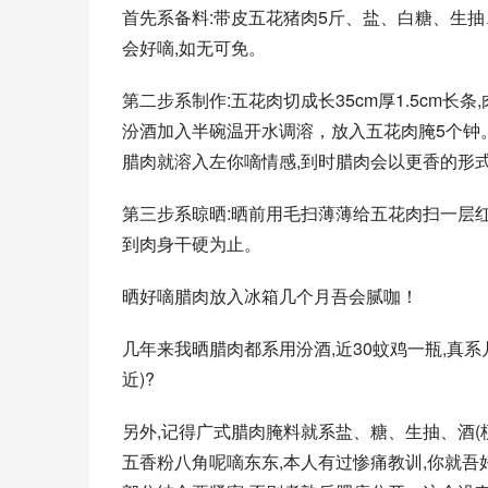
首先系备料:带皮五花猪肉5斤、盐、白糖、生抽
会好嘀,如无可免。
第二步系制作:五花肉切成长35cm厚1.5cm长
汾酒加入半碗温开水调溶，放入五花肉腌5个钟。
腊肉就溶入左你嘀情感,到时腊肉会以更香的形
第三步系晾晒:晒前用毛扫薄薄给五花肉扫一层红
到肉身干硬为止。
晒好嘀腊肉放入冰箱几个月吾会腻咖！
几年来我晒腊肉都系用汾酒,近30蚊鸡一瓶,真
近)?
另外,记得广式腊肉腌料就系盐、糖、生抽、酒(
五香粉八角呢嘀东东,本人有过惨痛教训,你就吾