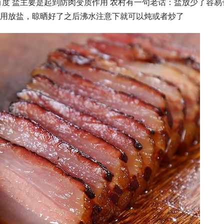
有度 盐主要是起到防肉变质作用 农村有一句老话：盐放少了容易
用放盐，晾晒好了之后沸水注意下就可以炖或者炒了