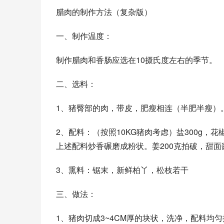
腊肉的制作方法（复杂版）
一、制作温度：
制作腊肉和香肠应选在10摄氏度左右的季节。
二、选料：
1、猪臀部的肉，带皮，肥瘦相连（半肥半瘦）
2、配料：（按照10KG猪肉考虑）盐300g，花椒2
上述配料炒香碾磨成粉状。姜200克拍破，甜面酱
3、熏料：锯末，新鲜柏丫，松枝若干
三、做法：
1、猪肉切成3~4CM厚的块状，洗净，配料均