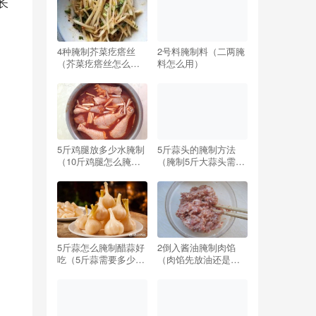
长
4种腌制芥菜疙瘩丝
2号料腌制料（二两腌
（芥菜疙瘩丝怎么腌
料怎么用）
制好吃窍门）
5斤鸡腿放多少水腌制
5斤蒜头的腌制方法
（10斤鸡腿怎么腌制
（腌制5斤大蒜头需要
配方）
多少盐）
5斤蒜怎么腌制醋蒜好
2倒入酱油腌制肉馅
吃（5斤蒜需要多少糖
（肉馅先放油还是先
和醋最好吃）
放酱油）