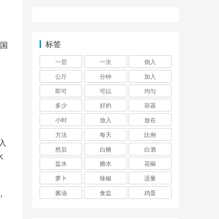
标签
国
一层
一次
倒入
公斤
分钟
加入
即可
可以
均匀
多少
好的
容器
小时
放入
放在
方法
每天
比例
入
然后
白糖
白酒
水
盐水
糖水
花椒
萝卜
辣椒
适量
，
酱油
食盐
鸡蛋