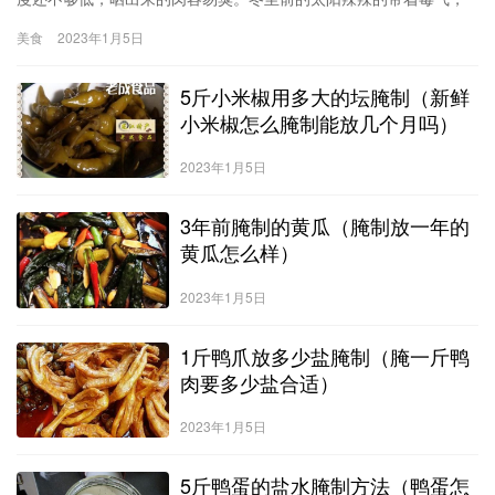
不象冬至后的日头，温暖而和气。腌腊肉要在立春之前做，过后做
美食
2023年1月5日
的肉容易坏，温度的原因。泡菜的制作方法野山椒1瓶、白萝卜1/2
5斤小米椒用多大的坛腌制（新鲜
小米椒怎么腌制能放几个月吗）
2023年1月5日
3年前腌制的黄瓜（腌制放一年的
黄瓜怎么样）
2023年1月5日
1斤鸭爪放多少盐腌制（腌一斤鸭
肉要多少盐合适）
2023年1月5日
5斤鸭蛋的盐水腌制方法（鸭蛋怎