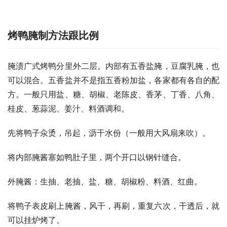
烤鸭腌制方法跟比例
腌渍广式烤鸭分里外二层。内部有五香盐腌，豆腐乳腌，也
可以混合。五香盐并不是指五香粉加盐，各家都有各自的配
方。一般只用盐、糖、胡椒、老陈皮、香茅、丁香、八角、
桂皮、葱蒜泥、姜汁、料酒调和。
先将鸭子氽烫，吊起，沥干水份（一般用大风扇来吹）。
将内部腌酱塞如鸭肚子里，两个开口以钢针缝合。
外腌酱：生抽、老抽、盐、糖、胡椒粉、料酒、红曲。
将鸭子表皮刷上腌酱，风干，再刷，重复六次，干透后，就
可以挂炉烤了。