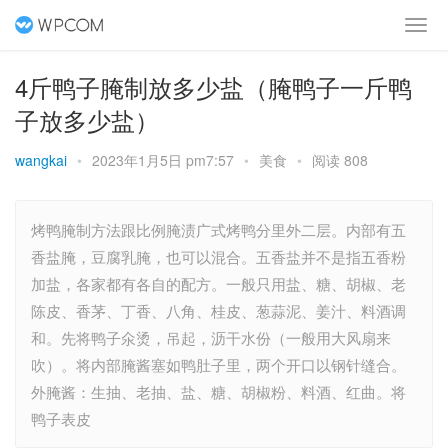
4斤鸭子腌制放多少盐（腌鸭子一斤鸭
子放多少盐）
wangkai
•
2023年1月5日 pm7:57
•
美食
•
阅读 808
烤鸭腌制方法跟比例腌渍广式烤鸭分里外二层。内部有五
香盐腌，豆腐乳腌，也可以混合。五香盐并不是指五香粉
加盐，各家都有各自的配方。一般只用盐、糖、胡椒、老
陈皮、香茅、丁香、八角、桂皮、葱蒜泥、姜汁、料酒调
和。先将鸭子氽烫，吊起，沥干水份（一般用大风扇来
吹）。将内部腌酱塞如鸭肚子里，两个开口以钢针缝合。
外腌酱：生抽、老抽、盐、糖、胡椒粉、料酒、红曲。将
鸭子表皮