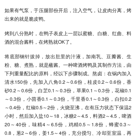
如果有气泵，于压腿部份开后，注入空气，让皮肉分离，烤
出来的就是脆皮鸭。
烤到八分熟时，在鸭子表皮上一层以蜜糖、白糖、红曲、料
酒的混合酱料，在烤熟就OK了。
将底部钢针拔掉，放出肚里的汁液，加南乳、豆瓣酱、生
粉、糖、煮熟，就是蘸酱。一种啤酒烤鸭及其制作方法，由
下列重量配比的原料，经以下步骤制成。熬卤：在锅内加入
清水150份，先加入八角0.2～0.6份，桂皮0.2～0.6份，香
砂0.2～0.6份，白芷0.1～0.3份，草果0.1～0.3份，花椒0.1
～0.3份，小茴香0.1～0.3份，千里香0.1～0.3份，白扣0.2
～0.4份，红椒0.5～2份，火烧至沸，在有压力状态下保温2
小时，然后加入盐10～18，冰糖2～4.5，料酒2～4.5，啤酒
20～40份，味精4～6.5份，鸡精0.5～1.8份，蜂蜜0.3～
0.8，葱2～6份，姜1.5～4份，充分搅匀、冷却至室温，再