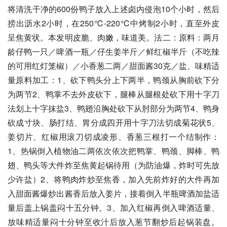
将清洗干净的600份鸭子放入上述卤内侵泡10个小时，然后
捞出沥水2小时，在250℃-220℃中烤制2小时，直至外皮
呈焦黄状。本发明皮脆、肉嫩，味道美。法二：原料：两月
龄仔鸭一只／啤酒一瓶／仔生姜半斤／鲜红椒半斤（不吃辣
的可用红灯笼椒）／小香葱二两／甜面酱30克／盐、味精适
量原料加工：1、砍下鸭头分上下两半，鸭颈从胸前砍下分
为两节2、鸭掌不去外皮砍下，腿棒从腿根处砍下用十字刀
法划上十字抹盐3、鸭翅沿胸处砍下从肘部分为两节4、鸭身
砍成寸块、肠打结、胃分成四开用十字刀法切成菊花状5、
姜切片、红椒用滚刀切成凌形、香葱三根打一个结制作：
1、热锅倒入植物油二两依次依次把鸭掌、鸭颈、脚棒、鸭
翅、鸭头等大件炸至焦黄起锅待用（为防油爆，炸时可先放
少许盐）2、将鸭肉炸炒至焦香，加入先前炸好的大件再加
入甜面酱爆炒出酱香后放入姜片，接着倒入半瓶啤酒加盐适
量后盖上锅盖闷十五分钟。3、加入红椒再倒入啤酒适量、
放味精适量闷十分钟至收汁后放入葱节翻炒后起锅装盘。