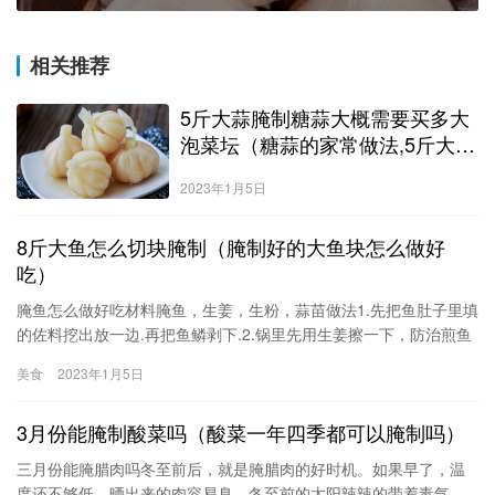
相关推荐
5斤大蒜腌制糖蒜大概需要买多大
泡菜坛（糖蒜的家常做法,5斤大
蒜,3斤醋,教你做最好吃的腌糖
2023年1月5日
蒜）
8斤大鱼怎么切块腌制（腌制好的大鱼块怎么做好
吃）
腌鱼怎么做好吃材料腌鱼，生姜，生粉，蒜苗做法1.先把鱼肚子里填
的佐料挖出放一边.再把鱼鳞剥下.2.锅里先用生姜擦一下，防治煎鱼
时粘锅.3.锅里放入食用油，开最小火慢慢煎黄.因为鱼是经过腌制过
美食
2023年1月5日
的，鱼皮真的特别难煎.煎了三条一条都没好的.表面都有点糊了.皮还
掉.，下次是不是得该改进一下用点生粉.4
3月份能腌制酸菜吗（酸菜一年四季都可以腌制吗）
三月份能腌腊肉吗冬至前后，就是腌腊肉的好时机。如果早了，温
度还不够低，晒出来的肉容易臭。冬至前的太阳辣辣的带着毒气，