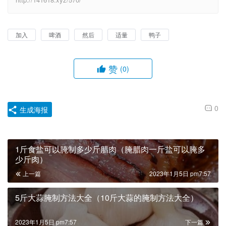
加入
啤酒
然后
适量
鸭子
赞
(0)
0
生成海报
1斤食盐可以腌制多少斤腊肉（腌腊肉一斤盐可以腌多
少斤肉）
上一篇
2023年1月5日 pm7:57
5斤大蒜腌制方法大全（10斤大蒜的腌制方法大全）
2023年1月5日 pm7:57
下一篇