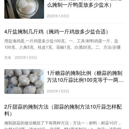
么腌制一斤鸭蛋放多少盐水）
2023年1月5日
4斤盐腌制几斤鸡（腌鸡一斤鸡放多少盐合适）
用盐淹鸡蛋,一斤鸡蛋多少盐100克。一、工具/材料鸡蛋一斤、盐
100克、八角5克、桂皮1克、花椒1克、白酒20克。二、方法/步骤
1、准备材料2、锅中加入500ml清水，加入八角、桂皮、花椒、盐
美食
2023年1月5日
3、煮沸，冷却4、鸡蛋沾白酒5、倒入高汤6、盖上保鲜膜腌制。7、
吃的时候直接煮熟即可食用。5斤鸡蛋一斤盐的比例。放一斤二两就
1斤糖蒜的腌制比例（糖蒜的腌制
行。1、黄沙腌
方法10斤蒜比例100克等于一两
吗）
2023年1月5日
2斤甜蒜的腌制方法（甜蒜的腌制方法10斤蒜怎样配
料）
腌制甜蒜的做法概括了下有两种方法：方法一：材料：鲜蒜10斤，