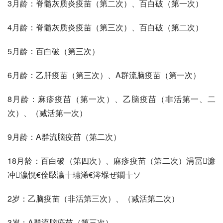
3月龄：脊髓灰质炎疫苗（第二次）、百白破（第一次） 
4月龄：脊髓灰质炎疫苗（第三次）、百白破（第二次） 
5月龄：百白破（第三次） 
6月龄：乙肝疫苗（第三次）、A群流脑疫苗（第一次） 
8月龄：麻疹疫苗（第一次）、乙脑疫苗（非活第一、二
次）、（减活第一次） 
9月龄：A群流脑疫苗（第二次） 
18月龄：百白破（第四次）、麻疹疫苗（第二次）涓冨濂
冲瀛愰€佺敺瀛╁瓙浠€涔堢ぜ鐗╁ソ 
2岁：乙脑疫苗（非活第三次）、（减活第二次） 
3岁：A群流脑疫苗（第三次） 