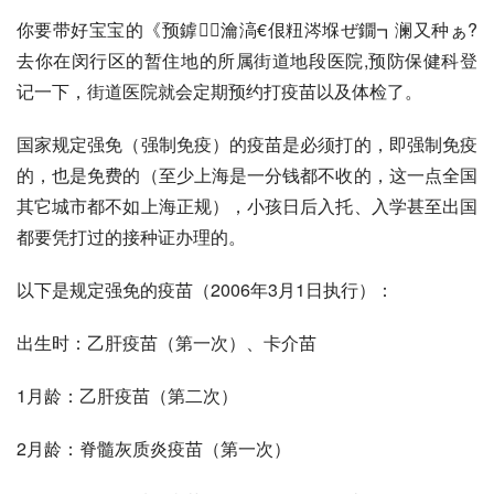
你要带好宝宝的《预鎼瀹滈€佷粈涔堢ぜ鐗┓澜又种ぁ?
去你在闵行区的暂住地的所属街道地段医院,预防保健科登
记一下，街道医院就会定期预约打疫苗以及体检了。 
国家规定强免（强制免疫）的疫苗是必须打的，即强制免疫
的，也是免费的（至少上海是一分钱都不收的，这一点全国
其它城市都不如上海正规），小孩日后入托、入学甚至出国
都要凭打过的接种证办理的。 
以下是规定强免的疫苗（2006年3月1日执行）： 
出生时：乙肝疫苗（第一次）、卡介苗 
1月龄：乙肝疫苗（第二次） 
2月龄：脊髓灰质炎疫苗（第一次） 