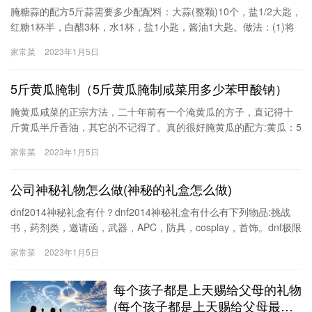
腌糖蒜的配方5斤蒜需要多少配配料：大蒜(整颗)10个，盐1/2大匙，
红糖1杯半，白醋3杯，水1杯，盐1小匙，酱油1大匙。做法：(1)将
10个整颗大蒜外皮略微剥去一层备用。(2)将1锅水煮沸加入少许盐
家常菜
2023年1月5日
溶解后熄火，再放入大蒜浸渍20分钟，捞起沥干水份放凉备糖
5斤黄瓜腌制（5斤黄瓜腌制咸菜用多少苯甲酸钠）
腌黄瓜咸菜的正宗方法，二十年前有一个淹黄瓜的方子，直记得十
斤黄瓜半斤香油，其它的不记得了。真的很好腌黄瓜的配方:黄瓜：5
斤生姜：2两半大蒜：2两半酱油：2斤半盐：半斤白糖：3两半白
家常菜
2023年1月5日
酒：3两半尖椒：1斤味精：1两*花生油：2两注：其中花生油需烧
滚、放凉后使用！腌制第二天便可食用！（也可以加一些蒜苔，味
公司神秘礼物怎么做(神秘的礼盒怎么做)
道不错）独门
dnf2014神秘礼盒有什？dnf2014神秘礼盒有什么有下列物品:挑战
书，药剂类，邀请函，武器，APC，防具，cosplay，首饰。dnf极限
突破礼盒里边的神秘礼物是什？dnf极限突破礼盒里边的神一身时装
家常菜
2023年1月5日
+20张邀请函+1个深渊卷神秘新年礼盒怎么获得？老师叫我们做礼品
包装设计，怎么做礼品设计的选择定位十分重要，它能给人们一
每个孩子都是上天赐给父母的礼物
(每个孩子都是上天赐给父母最好