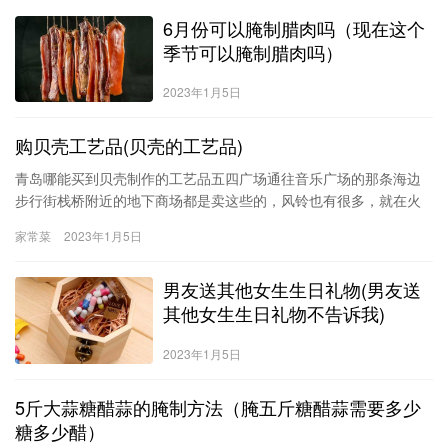
6月份可以腌制腊肉吗（现在这个
季节可以腌制腊肉吗）
2023年1月5日
购贝壳工艺品(贝壳的工艺品)
青岛哪能买到贝壳制作的工艺品五四广场通往音乐广场的那条海边
步行街栈桥附近的地下商场都是卖这些的，风铃也有很多，就在火
车站旁边，好找的很。不过相较即墨路的肯定能贵上一些，买的少
家常菜
2023年1月5日
的话差的不多。如果听出你是外地人的话可能会要的多些，使劲砍
行了。他们好的贝壳都是十来块钱一斤收来自己加工的，不论大
男友送其他女生生日礼物(男友送
小，作风铃的贝壳
其他女生生日礼物不告诉我)
2023年1月5日
5斤大蒜糖醋蒜的腌制方法（腌五斤糖醋蒜需要多少
糖多少醋）