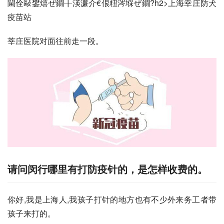
閫佺敺鐢熺ぜ鐗╂渶濂介€佷粈涔堢ぜ鐗?h2>上海幸庄防犬
疫苗站
莘庄医院对面往前走一段。
请问闵行哪里有打防疫针的，是怎样收费的。
你好,我是上海人,我孩子打针的地方也有不少外来务工者带
孩子来打的。