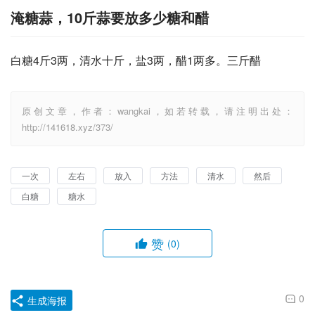
淹糖蒜，10斤蒜要放多少糖和醋
白糖4斤3两，清水十斤，盐3两，醋1两多。三斤醋
原创文章，作者：wangkai，如若转载，请注明出处：
http://141618.xyz/373/
一次
左右
放入
方法
清水
然后
白糖
糖水
赞
(0)
0
生成海报