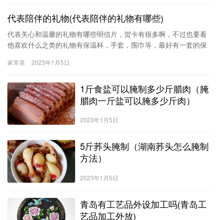
起沥干水分。3.加入调味料及海带丝煮至汁收干，撒上芝麻即可。
代表陪伴的礼物(代表陪伴的礼物有哪些)
【老师说】1.煮海带丝时在水中加1大匙醋，可使海
代表关心和温馨的礼物有哪些明信片，贺卡有很多啊，不过也要看
他喜欢什么之类的礼物有保温杯，手套，围巾等，最好有一套的保
温类的礼物。送女生什么东西代表着陪伴与守护？可以送有意义的
家常菜
2023年1月5日
手链。项链的含义，最直接的想法就是“想念”，不需要华丽的语言修
饰，谐音在爱情宝典里非常适用。项链除了表达思念和想念的话，
1斤食盐可以腌制多少斤腊肉（腌
还具有守护的意思。收下我送你的项链
腊肉一斤盐可以腌多少斤肉）
2023年1月5日
5斤荞头腌制（湖南荞头怎么腌制
方法）
2023年1月5日
青岛有工艺品外设加工吗(青岛工
艺品加工外放)