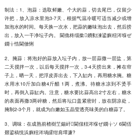
制法：1、泡蒜：选取鲜嫩、个大的蒜，切去尾巴，仅留少
许把，放入凉水里泡3-7天，根据气温冷暖可适当减少或增
加泡水的时间。每天换一次水，把蒜的嫩味泡出去，然后捞
出，放入一干净坛子内。 閫佹柊缁撳鐨勬湅鍙嬩粈涔堢ぜ
鐗╁悎閫傚悧
2、腌蒜：将泡好的蒜放入坛子内，放一层蒜撒一层盐，第
二天搅拌一次，以后每天搅拌一次，3-4天捞出来，摊在帘
子上，晒一天，把浮皮弄出去，下入缸内，再用糖水腌。糖
水用水10斤加白糖4斤醋 1两，煮沸。待糖水凉到不烫手
时，再倒入蒜缸内。注意，糖水要比蒜高出2寸左右，糖水
的表面再撒3两碎糖，然后将坛口盖紧密封，放在阴凉处，
腌制2-3个月，就成为白嫩如玉晶莹透亮味美的白糖蒜了。 
3、调味：在成熟前楂樹笁鍚屽閫佷粈涔堢ぜ鐗╁ソ 6閫佸
叕鍙稿悓浜嬩粈涔堝皬绀肩墿濂?