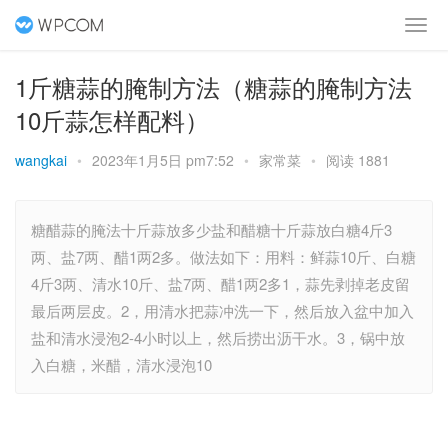
1斤糖蒜的腌制方法（糖蒜的腌制方法
10斤蒜怎样配料）
wangkai
•
2023年1月5日 pm7:52
•
家常菜
•
阅读 1881
糖醋蒜的腌法十斤蒜放多少盐和醋糖十斤蒜放白糖4斤3
两、盐7两、醋1两2多。做法如下：用料：鲜蒜10斤、白糖
4斤3两、清水10斤、盐7两、醋1两2多1，蒜先剥掉老皮留
最后两层皮。2，用清水把蒜冲洗一下，然后放入盆中加入
盐和清水浸泡2-4小时以上，然后捞出沥干水。3，锅中放
入白糖，米醋，清水浸泡10