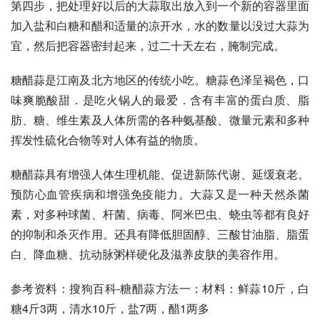
第四步，把处理好以后的大蒜取出放入到一个新的容器里面
加入盐和白糖和醋和适量的凉开水，水的数量以没过大蒜为
宜，然后把容器密封起来，过二十天左右，腌制完成。
糖醋蒜是江南及北方地区的传统小吃。糖蒜色泽呈褐色，口
味爽脆酸甜．是吃火锅人的最爱．含有丰富的蛋白质、脂
肪、糖、维生素及人体所需的各种氨基酸、微量元素和多种
挥发性硫化合物等对人体有益的物质。
糖醋蒜具有增强人体生理机能、促进新陈代谢、延缓衰老。
预防心血管疾病和增强免疫能力。大蒜又是一种天然杀菌
素，对多种球菌、杆菌、病毒、阿米巴虫、蛲虫等都有良好
的抑制和杀灭作用。还具有降低胆固醇、三酸甘油脂、脂蛋
白、降血糖、抗动脉粥样硬化及滋养皮肤的美容作用。
参考资料：搜狗百科-糖醋蒜方法一：材料：鲜蒜10斤，白
糖4斤3两，清水10斤，盐7两，醋1两多