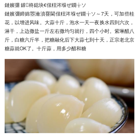
鏈嬪弸 鎼柊鎴块€佷粈涔堢ぜ鐗╁ソ
鏈嬪弸鍗婂瞾瀹濆疂閫佷粈涔堢ぜ鐗╁ソ～7天，可加些桂
花，以增进风味。大蒜十斤，泡水一天一夜换水四到六次，
淋干，上边撒盐一斤左右撒均匀就行，四个小时。紫琳醋八
斤，白糖六斤半，把糖融化后下大蒜七到十天，正宗老北京
糖蒜就OK了。十斤蒜，用多少醋和糖