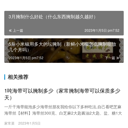
3月腌制什么好处（什么东西腌制越久越好）
上一篇
2023年1月5日 pm7:52
5斤小米椒用多大的坛腌制（新鲜小米椒怎么腌制能放
几个月吗）
2023年1月5日 pm7:52
下一篇
相关推荐
1吨海带可以腌制多少（家常腌制海带可以保质多少
天）
一斤干海带能泡多少海带丝朋友我给你以下多种吃法,自己看吧芝麻
海带丝【材料】海带丝300克、白芝麻2大匙酱油2大匙、盐、糖1大
匙、水3大匙、麻油少许【作法】1.将芝麻洗净，用干锅炒香或用烤
家常菜
2023年1月5日
箱烤熟后，盛出放凉备用。2.海带丝加水（盖过海带丝）煮沸后，捞