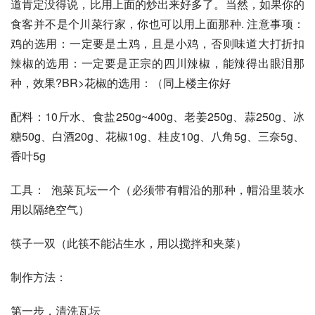
道肯定没得说，比用上面的炒出来好多了。当然，如果你的
食客并不是个川菜行家，你也可以用上面那种. 注意事项： 
鸡的选用：一定要是土鸡，且是小鸡，否则味道大打折扣 
辣椒的选用：一定要是正宗的四川辣椒，能辣得出眼泪那
种，效果?BR>花椒的选用：（同上楼主你好
配料：10斤水、食盐250g~400g、老姜250g、蒜250g、冰
糖50g、白酒20g、花椒10g、桂皮10g、八角5g、三奈5g、
香叶5g
工具：  泡菜瓦坛一个（必须带有帽沿的那种，帽沿里装水
用以隔绝空气）
筷子一双（此筷不能沾生水，用以搅拌和夹菜）
制作方法：
第一步，清洗瓦坛