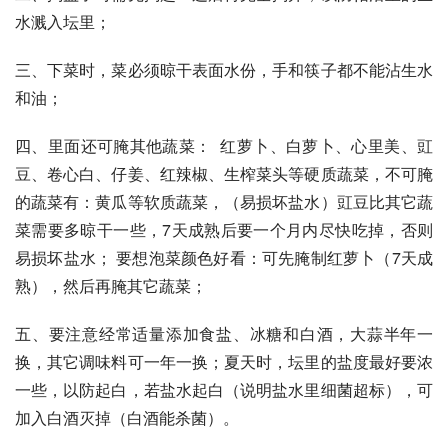
水溅入坛里；
三、下菜时，菜必须晾干表面水份，手和筷子都不能沾生水
和油；
四、里面还可腌其他蔬菜：  红萝卜、白萝卜、心里美、豇
豆、卷心白、仔姜、红辣椒、生榨菜头等硬质蔬菜，不可腌
的蔬菜有：黄瓜等软质蔬菜，（易损坏盐水）豇豆比其它蔬
菜需要多晾干一些，7天成熟后要一个月内尽快吃掉，否则
易损坏盐水； 要想泡菜颜色好看：可先腌制红萝卜（7天成
熟），然后再腌其它蔬菜；
五、要注意经常适量添加食盐、冰糖和白酒，大蒜半年一
换，其它调味料可一年一换；夏天时，坛里的盐度最好要浓
一些，以防起白，若盐水起白（说明盐水里细菌超标），可
加入白酒灭掉（白酒能杀菌）。