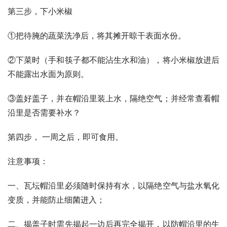
第三步，下小米椒
①把待腌的蔬菜洗净后，将其摊开晾干表面水份。
②下菜时（手和筷子都不能沾生水和油），将小米椒放进后
不能露出水面为原则。
③盖好盖子，并在帽沿里装上水，隔绝空气；并经常查看帽
沿里是否需要补水？
第四步， 一周之后，即可食用。
注意事项：
一、瓦坛帽沿里必须随时保持有水，以隔绝空气与盐水氧化
变质，并能防止细菌进入；
二、揭盖子时需先揭起一边后再完全揭开，以防帽沿里的生