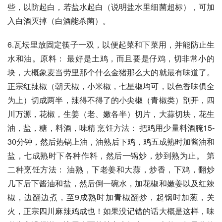
些，以防起白，若盐水起白（说明盐水里细菌超标），可加
入白酒灭掉（白酒能杀菌）。
6.瓦坛里放固定筷子一双，以便起菜和下菜用，并能防止生
水和油。原料： 最好是土鸡，而且要是仔鸡，切非常小的
块，大概象麦当劳里那个什么金猪那么大的就最有味道了。
正宗红辣椒（朝天椒，小米椒，七星椒均可，以色香味俱全
为上）切成两半，辣得不得了的小尖椒（青椒类）剖开，四
川万源，花椒，生姜（老、嫩各半）切片，大蒜切块，花生
油，盐，糖，料酒，味精 烹饪方法： 把鸡用少量料酒腌15-
30分钟，然后热锅上油，油熟后下鸡，鸡五成熟时加酱油和
盐，七成熟时下各种作料，然后一锅炒，炒到熟为止。 第
二种烹饪方法： 油熟，下老姜和大蒜，炒香，下鸡，翻炒
几下后下酱油和盐，然后倒一碗水，加花椒和嫩姜以及红辣
椒，边翻边煮，至9成熟时加青椒翻炒，起锅时加葱，关
火，正宗四川麻辣鸡成也！如果没记错的话大概是这样，味