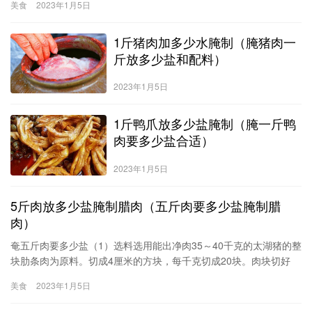
美食
2023年1月5日
姜片、五香粉或卤水、料酒、白糖；红海椒、花椒的量要足够
1斤猪肉加多少水腌制（腌猪肉一
斤放多少盐和配料）
2023年1月5日
1斤鸭爪放多少盐腌制（腌一斤鸭
肉要多少盐合适）
2023年1月5日
5斤肉放多少盐腌制腊肉（五斤肉要多少盐腌制腊
肉）
奄五斤肉要多少盐（1）选料选用能出净肉35～40千克的太湖猪的整
块肋条肉为原料。切成4厘米的方块，每千克切成20块。肉块切好
后，把五花肉、硬膘分开。（2）配料（香料装入纱布袋）以50千克
美食
2023年1月5日
猪肋条肉计：白糖2．5千克精盐1．5～1．75千克桂皮100克绍酒
2．0～2．5千克八角100克红曲米0．6克姜100克葱（捆成束）2．