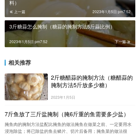
料）
上一篇
2023年1月5日 pm7:52
3斤糖蒜怎么腌制（糖蒜的腌制方法5斤蒜比例）
2023年1月5日 pm7:52
下一篇
相关推荐
2斤糖醋蒜的腌制方法（糖醋蒜的
腌制方法5斤放多少糖）
2023年1月5日
7斤鱼放了三斤盐腌制（腌6斤重的鱼需要多少盐）
腌鱼肉的腌制方法盐配比腌鱼的做法腌鱼在做菜之前、一定要用水
浸泡除盐；将已除盐的鱼去鳞片、切片后备用；腌鱼菜的做法很
多，本渔夫仅介绍自己的常用做法⑴佐料：红海椒段、花椒、老生