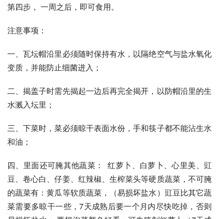
第四步， 一周之后，即可食用。
注意事项：
一、瓦坛帽沿里必须随时保持有水，以隔绝空气与盐水氧化
变质，并能防止细菌进入；
二、揭盖子时需先揭起一边后再完全揭开，以防帽沿里的生
水溅入坛里；
三、下菜时，菜必须晾干表面水份，手和筷子都不能沾生水
和油；
四、里面还可腌其他蔬菜：  红萝卜、白萝卜、心里美、豇
豆、卷心白、仔姜、红辣椒、生榨菜头等硬质蔬菜，不可腌
的蔬菜有：黄瓜等软质蔬菜，（易损坏盐水）豇豆比其它蔬
菜需要多晾干一些，7天成熟后要一个月内尽快吃掉，否则