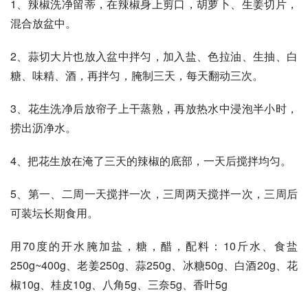
1、辣椒洗净留蒂，在辣椒身上剪口，胡萝卜、生姜切片，
混合放盆中。
2、蒜切大片也放入盆中拌匀，加入盐、色拉油、生抽、白
糖、味精、酒，再拌匀，腌制三天，每天翻动三次。
3、花生洗净后放帘子上干蒸熟，再放热水中浸泡半小时，
捞出沥净水。
4、把花生放在淹了三天的辣椒的底部，一天后搅拌均匀。
5、第一、二周一天搅拌一次，三周两天搅拌一次，三周后
可装坛长期食用。
用70度的开水腌加盐，糖，醋，配料：10斤水、食盐
250g~400g、老姜250g、蒜250g、冰糖50g、白酒20g、花
椒10g、桂皮10g、八角5g、三奈5g、香叶5g