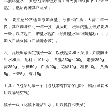
易损坏盐水； 要想泡菜颜色好看：可先腌制红萝卜（7天成
熟），然后再腌其它蔬菜；
五、要注意经常适量添加食盐、冰糖和白酒，大蒜半年一
换，其它调味料可一年一换；夏天时，坛里的盐度最好要浓
一些，以防起白，若盐水起白（说明盐水里细菌超标），可
加入白酒灭掉（白酒能杀菌）。
六、瓦坛里放固定筷子一双，以便起菜和下菜用，并能防止
生水和油。配料：10斤水、食盐250g~400g、老姜250g、
蒜250g、冰糖50g、白酒20g、花椒10g、桂皮10g、八角
5g、三奈5g、香叶5g
工具： ?泡菜瓦坛一个（必须带有帽沿的那种，帽沿里装水
用以隔绝空气）
筷子一双（此筷不能沾生水，用以搅拌和夹菜）