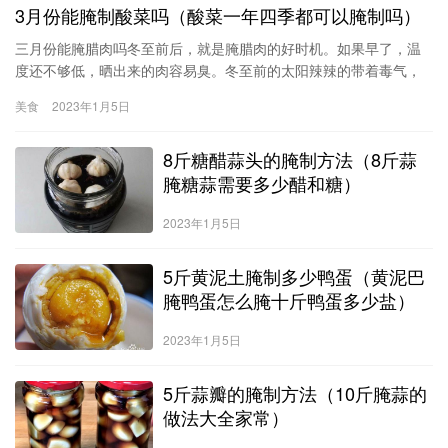
3月份能腌制酸菜吗（酸菜一年四季都可以腌制吗）
0克（3）煮制将原料肉先在清水中白煮。五花肉
三月份能腌腊肉吗冬至前后，就是腌腊肉的好时机。如果早了，温
度还不够低，晒出来的肉容易臭。冬至前的太阳辣辣的带着毒气，
不象冬至后的日头，温暖而和气。腌腊肉要在立春之前做，过后做
美食
2023年1月5日
的肉容易坏，温度的原因。泡菜的制作方法野山椒1瓶、白萝卜1/2
根、心里美萝卜1/2根、樱桃萝卜数根、胡萝卜1/2根、盐1汤匙
8斤糖醋蒜头的腌制方法（8斤蒜
(15g)、白砂糖2茶匙(10g)、白酒1汤匙(15ml)、太太乐磨菇精1茶匙
(10
腌糖蒜需要多少醋和糖）
2023年1月5日
5斤黄泥土腌制多少鸭蛋（黄泥巴
腌鸭蛋怎么腌十斤鸭蛋多少盐）
2023年1月5日
5斤蒜瓣的腌制方法（10斤腌蒜的
做法大全家常）