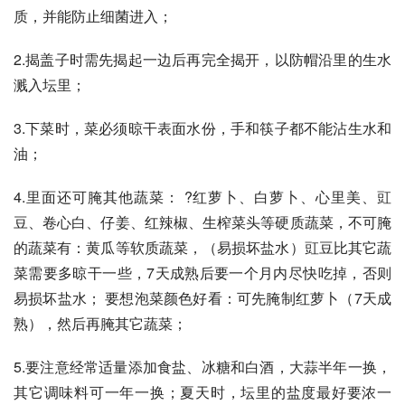
质，并能防止细菌进入；
2.揭盖子时需先揭起一边后再完全揭开，以防帽沿里的生水
溅入坛里；
3.下菜时，菜必须晾干表面水份，手和筷子都不能沾生水和
油；
4.里面还可腌其他蔬菜： ?红萝卜、白萝卜、心里美、豇
豆、卷心白、仔姜、红辣椒、生榨菜头等硬质蔬菜，不可腌
的蔬菜有：黄瓜等软质蔬菜，（易损坏盐水）豇豆比其它蔬
菜需要多晾干一些，7天成熟后要一个月内尽快吃掉，否则
易损坏盐水； 要想泡菜颜色好看：可先腌制红萝卜（7天成
熟），然后再腌其它蔬菜；
5.要注意经常适量添加食盐、冰糖和白酒，大蒜半年一换，
其它调味料可一年一换；夏天时，坛里的盐度最好要浓一