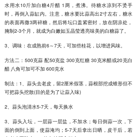
水用水10斤加白糖4斤醋 1两，煮沸。待糖水凉到不烫手
时，再倒入蒜缸内。注意，糖水要比蒜高出2寸左右，糖水
的表面再撒3两碎糖，然后将坛口盖紧密封，放在阴凉处，
腌制2-3个月，就成为白嫩如玉晶莹透亮味美的白糖蒜了。 
3、调味：在成熟前6～7天，可加些桂花，以增进风味。 
方法二：500克蒜 配50克盐 300克红糖 30克米醋或20克白
醋 八角可加可不加 600克水 
制法：1、蒜头去老皮，留2厘米假茎，蒜根部挖成锥形但不
可把蒜头挖散(目的是为了让蒜入味) 
2、蒜头泡清水5-7天，每天换水 
3、蒜头入坛，一层蒜一层盐，不加水；每日倒蒜一次，下
面的倒到上面，使蒜淹均；5-7天后拿出日晒，皮干后，若