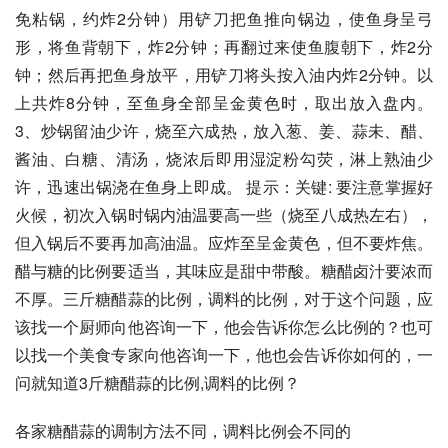
免粘锅，约炸2分钟）用铲刀把鱼推向锅边，使鱼身呈弓
形，将鱼背朝下，炸2分钟；再翻过来使鱼腹朝下，炸2分
钟；然后再把鱼身放平，用铲刀将头按入油内炸2分钟。以
上共炸8分钟，至鱼身全部呈金黄色时，取出放入盘内。 
3、炒锅留油少许，烧至六成热，放入葱、姜、蒜未、醋、
酱油、白糖、清汤，烧浓后即用湿淀粉勾荧，淋上熟油少
许，迅速出锅浇在鱼身上即成。 提示：关键: 要注意掌握好
火候，初次入锅时锅内油温要高一些（烧至八成热左右），
但入锅后不要再加高油温。应炸至呈金黄色，但不要炸焦。
醋与糖的比例要适当，其味应是甜中带酸。糖醋卤汁要浓而
不厚。三斤糖醋蒜的比例，调料的比例，对于这个问题，应
该找一个厨师向他咨询一下，他会告诉你怎么比例的？也可
以找一个美食专家向他咨询一下，他也会告诉你如何的，一
问就知道3斤糖醋蒜的比例,调料的比例？
各家糖醋蒜的调制方法不同，调料比例会不同的