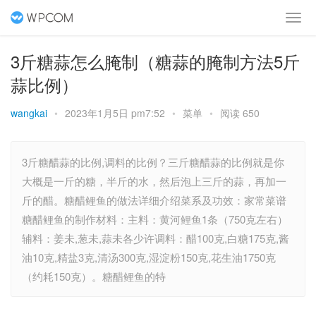
3斤糖蒜怎么腌制（糖蒜的腌制方法5斤
蒜比例）
wangkai
•
2023年1月5日 pm7:52
•
菜单
•
阅读 650
3斤糖醋蒜的比例,调料的比例？三斤糖醋蒜的比例就是你
大概是一斤的糖，半斤的水，然后泡上三斤的蒜，再加一
斤的醋。糖醋鲤鱼的做法详细介绍菜系及功效：家常菜谱
糖醋鲤鱼的制作材料：主料：黄河鲤鱼1条（750克左右）
辅料：姜未,葱未,蒜未各少许调料：醋100克,白糖175克,酱
油10克,精盐3克,清汤300克,湿淀粉150克,花生油1750克
（约耗150克）。糖醋鲤鱼的特