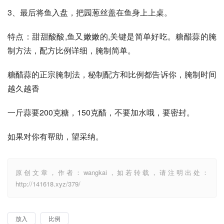
3、最后将鱼入盘，把园葱丝盖在鱼身上上桌。 
特点：甜甜酸酸,鱼又嫩嫩的,关键是简单好吃。糖醋蒜的腌
制方法，配方比例详细，腌制简单。
糖醋蒜的正宗腌制法，秘制配方和比例都告诉你，腌制时间
越久越香
一斤蒜要200克糖，150克醋，不要加水哦，要密封。
如果对你有帮助，望采纳。
原创文章，作者：wangkai，如若转载，请注明出处：
http://141618.xyz/379/
放入
比例