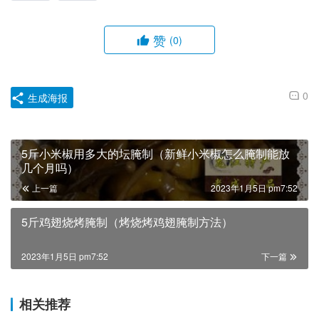
赞
(0)
0
生成海报
5斤小米椒用多大的坛腌制（新鲜小米椒怎么腌制能放
几个月吗）
上一篇
2023年1月5日 pm7:52
5斤鸡翅烧烤腌制（烤烧烤鸡翅腌制方法）
2023年1月5日 pm7:52
下一篇
相关推荐