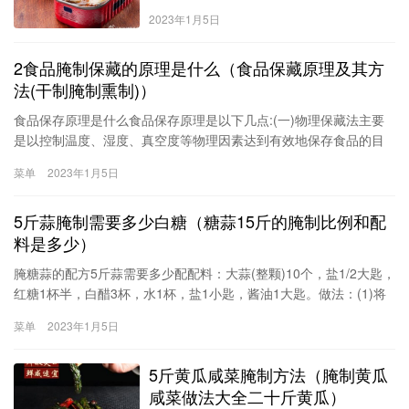
2023年1月5日
2食品腌制保藏的原理是什么（食品保藏原理及其方
法(干制腌制熏制)）
食品保存原理是什么食品保存原理是以下几点:(一)物理保藏法主要
是以控制温度、湿度、真空度等物理因素达到有效地保存食品的目
的。(二)化学保藏法化学保存法就是利用经法律认可的各种化学物质
菜单
2023年1月5日
保存食品。如用糖、盐、酒、醋、植物杀菌剂、防腐剂等加入食品
中，以抑制或杀灭微生物达到保存食品之目的。(三)生化保藏法利用
5斤蒜腌制需要多少白糖（糖蒜15斤的腌制比例和配
料是多少）
腌糖蒜的配方5斤蒜需要多少配配料：大蒜(整颗)10个，盐1/2大匙，
红糖1杯半，白醋3杯，水1杯，盐1小匙，酱油1大匙。做法：(1)将
10个整颗大蒜外皮略微剥去一层备用。(2)将1锅水煮沸加入少许盐
菜单
2023年1月5日
溶解后熄火，再放入大蒜浸渍20分钟，捞起沥干水份放凉备糖蒜
用。(3)将调味料所有材料置于锅中混合加热，煮沸后离火冷却，即
5斤黄瓜咸菜腌制方法（腌制黄瓜
为糖醋汁。(4)将大蒜与冷却的糖醋汁一起放入容器中腌渍，糖醋汁
需盖过大
咸菜做法大全二十斤黄瓜）