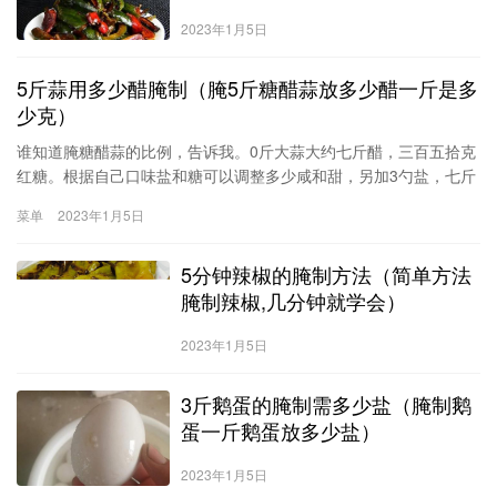
2023年1月5日
5斤蒜用多少醋腌制（腌5斤糖醋蒜放多少醋一斤是多
少克）
谁知道腌糖醋蒜的比例，告诉我。0斤大蒜大约七斤醋，三百五拾克
红糖。根据自己口味盐和糖可以调整多少咸和甜，另加3勺盐，七斤
白糖一、备料剥皮蒜头100千克、食盐10千克、食醋53.3千克、白糖
菜单
2023年1月5日
16.7千克。糖醋大蒜的腌制方法比例蒜头(大蒜)1、蒜头剥去外层干
皮、切去根部洗净。分2到3次装入罐中(罐内开水烫过晒干)，分别每
5分钟辣椒的腌制方法（简单方法
次都撒上
腌制辣椒,几分钟就学会）
2023年1月5日
3斤鹅蛋的腌制需多少盐（腌制鹅
蛋一斤鹅蛋放多少盐）
2023年1月5日