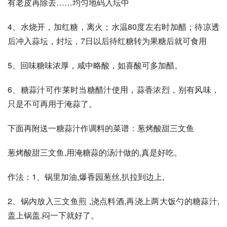
有老皮再除去……均匀地码入坛中 
4、水烧开，加红糖，离火；水温80度左右时加醋；待凉透
后冲入蒜坛，封坛，7日以后待红糖转为果糖后就可食用 
5、回味糖味浓厚，咸中略酸，如喜酸可多加醋。 
6、糖蒜汁可作莱时当糖醋汁使用，蒜香浓烈，别有风味，
只是不可再用于淹蒜了。 
下面再附送一糖蒜汁作调料的菜谱：葱烤酸甜三文鱼 
葱烤酸甜三文鱼,用淹糖蒜的汤汁做的,真是好吃。 
作法：1、锅里加油,爆香园葱丝,扒拉到边上, 
2、锅内放入三文鱼煎 ,浇点料酒,再浇上两大饭勺的糖蒜汁,
盖上锅盖.闷一下就好了。 