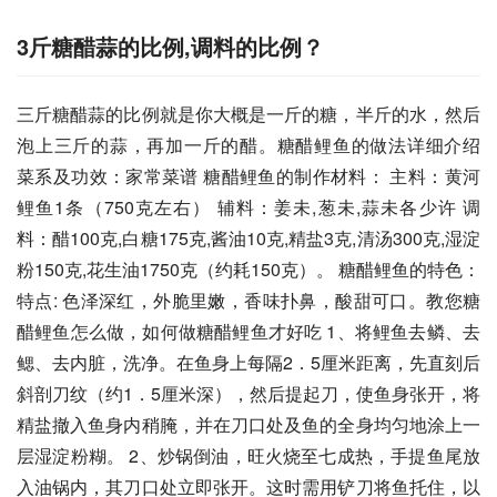
3斤糖醋蒜的比例,调料的比例？
三斤糖醋蒜的比例就是你大概是一斤的糖，半斤的水，然后
泡上三斤的蒜，再加一斤的醋。糖醋鲤鱼的做法详细介绍 
菜系及功效：家常菜谱 糖醋鲤鱼的制作材料： 主料：黄河
鲤鱼1条（750克左右） 辅料：姜未,葱未,蒜未各少许 调
料：醋100克,白糖175克,酱油10克,精盐3克,清汤300克,湿淀
粉150克,花生油1750克（约耗150克）。 糖醋鲤鱼的特色： 
特点: 色泽深红，外脆里嫩，香味扑鼻，酸甜可口。教您糖
醋鲤鱼怎么做，如何做糖醋鲤鱼才好吃 1、将鲤鱼去鳞、去
鳃、去内脏，洗净。在鱼身上每隔2．5厘米距离，先直刻后
斜剖刀纹（约1．5厘米深），然后提起刀，使鱼身张开，将
精盐撤入鱼身内稍腌，并在刀口处及鱼的全身均匀地涂上一
层湿淀粉糊。 2、炒锅倒油，旺火烧至七成热，手提鱼尾放
入油锅内，其刀口处立即张开。这时需用铲刀将鱼托住，以