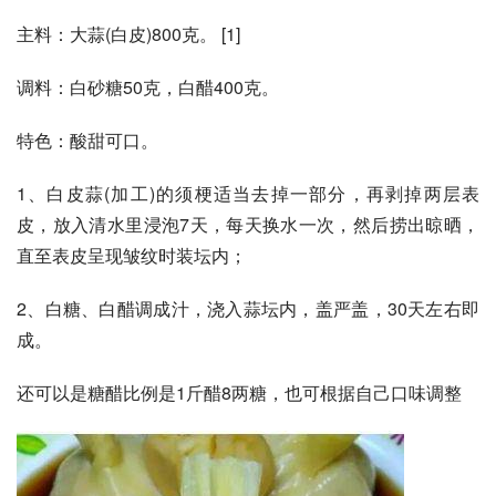
主料：大蒜(白皮)800克。 [1]  
调料：白砂糖50克，白醋400克。 
特色：酸甜可口。 
1、白皮蒜(加工)的须梗适当去掉一部分，再剥掉两层表
皮，放入清水里浸泡7天，每天换水一次，然后捞出晾晒，
直至表皮呈现皱纹时装坛内； 
2、白糖、白醋调成汁，浇入蒜坛内，盖严盖，30天左右即
成。
还可以是糖醋比例是1斤醋8两糖，也可根据自己口味调整