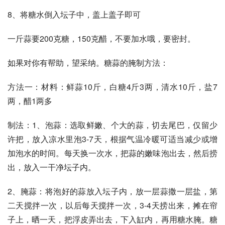
8、将糖水倒入坛子中，盖上盖子即可
一斤蒜要200克糖，150克醋，不要加水哦，要密封。
如果对你有帮助，望采纳。糖蒜的腌制方法： 
方法一：材料：鲜蒜10斤，白糖4斤3两，清水10斤，盐7
两，醋1两多 
制法：1、泡蒜：选取鲜嫩、个大的蒜，切去尾巴，仅留少
许把，放入凉水里泡3-7天，根据气温冷暖可适当减少或增
加泡水的时间。每天换一次水，把蒜的嫩味泡出去，然后捞
出，放入一干净坛子内。 
2、腌蒜：将泡好的蒜放入坛子内，放一层蒜撒一层盐，第
二天搅拌一次，以后每天搅拌一次，3-4天捞出来，摊在帘
子上，晒一天，把浮皮弄出去，下入缸内，再用糖水腌。糖