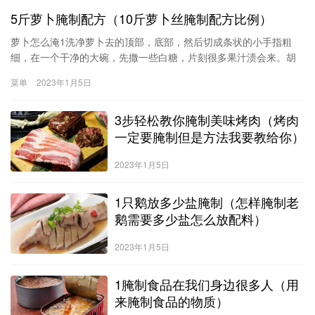
5斤萝卜腌制配方（10斤萝卜丝腌制配方比例）
萝卜怎么淹1洗净萝卜去的顶部，底部，然后切成条状的小手指粗
细，在一个干净的大碗，先撒一些白糖，片刻很多果汁渍会来。胡
萝卜汁倒入杯中饮用，喝清香甘爽，比商店卖的饮料不知道要强多
菜单
2023年1月5日
少倍。2。对萝卜撒上一些盐
3步轻松教你腌制美味烤肉（烤肉
一定要腌制但是方法我要教给你）
2023年1月5日
1只鹅放多少盐腌制（怎样腌制老
鹅需要多少盐怎么放配料）
2023年1月5日
1腌制食品在我们身边很多人（用
来腌制食品的物质）