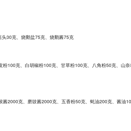
头30克、烧鹅盐75克、烧鹅酱75克
陈皮粉100克、白胡椒粉100克、甘草粉100克、八角粉50克、山奈
侯酱2000克、磨豉酱2000克、五香粉50克、蚝油200克、酱油10