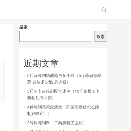
搜索
搜索
近期文章
5斤蒜腌制糖醋蒜放多小醋（5斤蒜做糖醋
蒜,要放多少醋,多少糖）
5斤萝卜皮腌制配方比例（10斤整根萝卜
腌制配方比例）
4种腌制芥菜疙瘩丝（芥菜疙瘩丝怎么腌
制好吃窍门）
2号料腌制料（二两腌料怎么用）