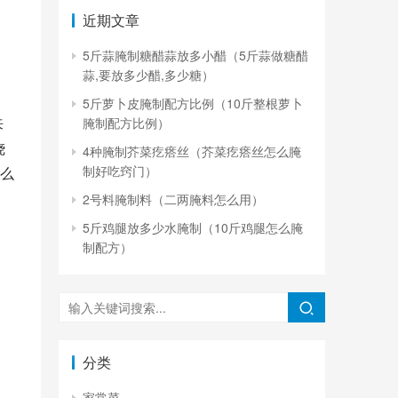
近期文章
5斤蒜腌制糖醋蒜放多小醋（5斤蒜做糖醋
蒜,要放多少醋,多少糖）
5斤萝卜皮腌制配方比例（10斤整根萝卜
来
腌制配方比例）
烧
4种腌制芥菜疙瘩丝（芥菜疙瘩丝怎么腌
制好吃窍门）
么
2号料腌制料（二两腌料怎么用）
5斤鸡腿放多少水腌制（10斤鸡腿怎么腌
制配方）
分类
家常菜