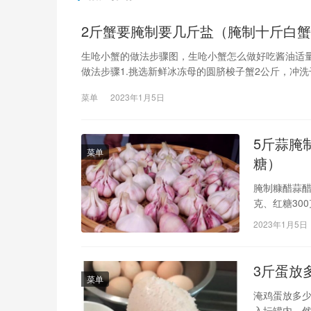
2斤蟹要腌制要几斤盐（腌制十斤白
生呛小蟹的做法步骤图，生呛小蟹怎么做好吃酱油适
做法步骤1.挑选新鲜冰冻母的圆脐梭子蟹2公斤，冲洗
例，配制腌水，放入几片姜片，倒入2汤匙白酒，将梭
菜单
2023年1月5日
5斤蒜腌
菜单
糖）
腌制糠醋蒜醋
克、红糖30
皮去掉3、准
2023年1月5日
糖完全融化7
可一斤蒜
3斤蛋放
菜单
淹鸡蛋放多
入坛罐内。