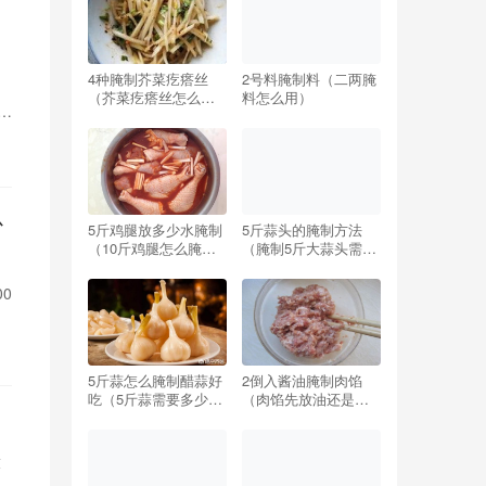
4种腌制芥菜疙瘩丝
2号料腌制料（二两腌
（芥菜疙瘩丝怎么腌
料怎么用）
制好吃窍门）
少
5斤鸡腿放多少水腌制
5斤蒜头的腌制方法
（10斤鸡腿怎么腌制
（腌制5斤大蒜头需要
配方）
多少盐）
0
表
红
即
5斤蒜怎么腌制醋蒜好
2倒入酱油腌制肉馅
吃（5斤蒜需要多少糖
（肉馅先放油还是先
和醋最好吃）
放酱油）
放
花