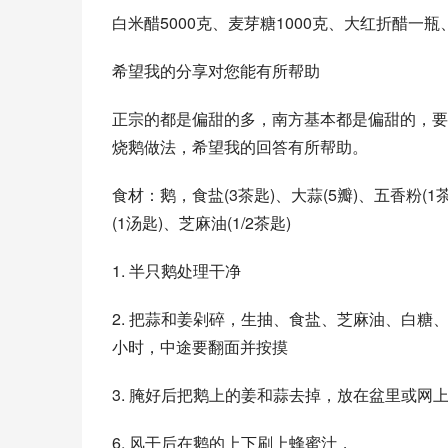
白米醋5000克、麦芽糖1000克、大红折醋一瓶
希望我的分享对您能有所帮助
正宗的都是偏甜的多，南方基本都是偏甜的，要
烧鹅做法，希望我的回答有所帮助。
食材：鹅，食盐(3茶匙)、大蒜(5瓣)、五香粉(1茶
(1汤匙)、芝麻油(1/2茶匙)
1. 半只鹅处理干净
2. 把蒜和姜剁碎，生抽、食盐、芝麻油、白糖
小时，中途要翻面并按摸
3. 腌好后把鹅上的姜和蒜去掉，放在盆里或网
6. 风干后在鹅的上下刷上蜂蜜汁，