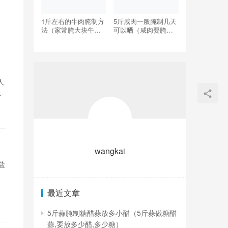
冷
1斤左右的牛肉腌制方
5斤咸肉一般腌制几天
即
法（家常腌大块牛肉
可以晒（咸肉要腌制
的腌制方法）
多少天才能晾晒）
人
法
wangkai
盐
蒜
最近文章
油
5斤蒜腌制糖醋蒜放多小醋（5斤蒜做糖醋
蒜,要放多少醋,多少糖）