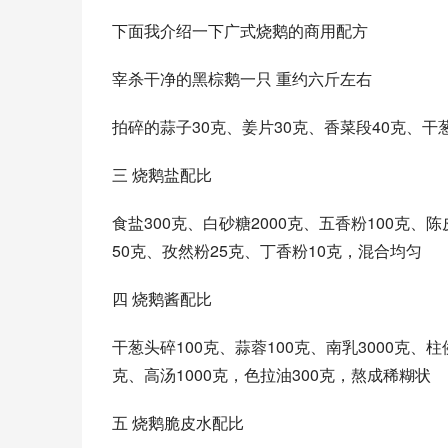
下面我介绍一下广式烧鹅的商用配方
宰杀干净的黑棕鹅一只 重约六斤左右
拍碎的蒜子30克、姜片30克、香菜段40克、干葱
三 烧鹅盐配比
食盐300克、白砂糖2000克、五香粉100克、
50克、孜然粉25克、丁香粉10克，混合均匀
四 烧鹅酱配比
干葱头碎100克、蒜蓉100克、南乳3000克、柱
克、高汤1000克，色拉油300克，熬成稀糊状
五 烧鹅脆皮水配比