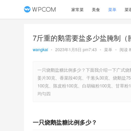
家常菜
美食
菜单
菜
7斤重的鹅需要盐多少盐腌制（
wangkai
•
2023年1月5日 pm7:43
•
菜单
•
阅读 8
一只烧鹅盐糖比例多少？下面我介绍一下广式烧
姜片30克、香菜段40克、干葱头30克、烧鹅盐7
100克、陈皮粉100克、白胡椒粉100克、甘草粉
均匀四
一只烧鹅盐糖比例多少？