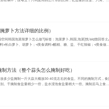
煮。待煮出香味后，加粗盐一公斤、少许白糖及白酒五十克。此卤水完全
摆入鲜鸭蛋的坛内，以没过蛋面为宜。将坛加盖，密封，存放二十天左右
1.我用这样的方法腌过：把鸡蛋在白酒中蘸一下，
的腌萝卜方法详细的比例）
空间韩国泡菜辣萝卜怎么做?[标签：泡菜萝卜,韩国,泡菜]恍/aiq惚回答:2
菜≮美食主料≯长白萝卜、胡萝卜；≮美食调料≯醋精、糖、盐、干红辣椒；≮美食做
，
腌制方法（整个蒜头怎么腌制好吃）
放多少盐腌制一斤大蒜大概放30-40克左右的食盐。不同的腌制方式，食
差别。干腌制食盐量稍少一些，盐水浸泡食盐量稍大一些。腌制后马上食
以减少一些。生活中盐1.5元一斤，大蒜8毛一斤怎样腌制大蒜才正确大
蒜自定义工具/原料蒜苔500克食盐适量食用油适量白醋适量酱油小量香
骤1将新鲜的蒜苔去两头，用清水