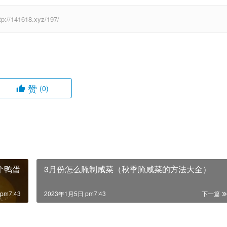
41618.xyz/197/
赞
(0)
个鸭蛋
3月份怎么腌制咸菜（秋季腌咸菜的方法大全）
pm7:43
2023年1月5日 pm7:43
下一篇