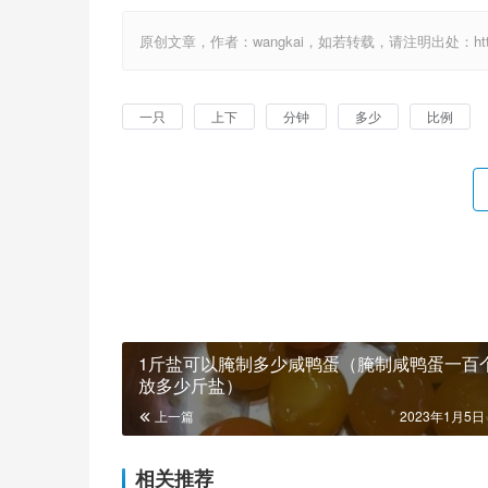
原创文章，作者：wangkai，如若转载，请注明出处：http://1
一只
上下
分钟
多少
比例
1斤盐可以腌制多少咸鸭蛋（腌制咸鸭蛋一百
放多少斤盐）
上一篇
2023年1月5日 
相关推荐