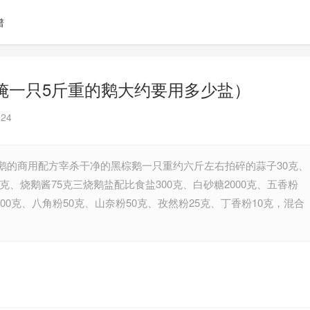
谱
腌一只5斤重的鹅大约要用多少盐）
24
鹅的商用配方宰杀干净的黑棕鹅一只重约六斤左右拍碎的蒜子30克、
5克、烧鹅酱75克三烧鹅盐配比食盐300克、白砂糖2000克、五香粉
100克、八角粉50克、山奈粉50克、孜然粉25克、丁香粉10克，混合