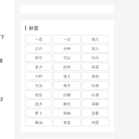
标签
下
一层
一次
倒入
公斤
分钟
加入
即可
可以
均匀
糖
多少
好的
容器
小时
放入
放在
方法
每天
比例
然后
白糖
白酒
2
盐水
糖水
花椒
萝卜
辣椒
适量
酱油
食盐
鸡蛋