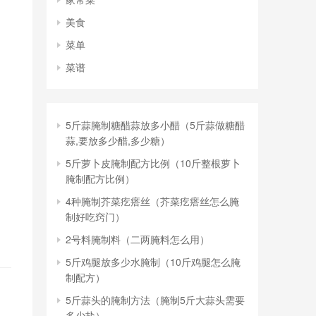
美食
菜单
菜谱
5斤蒜腌制糖醋蒜放多小醋（5斤蒜做糖醋
蒜,要放多少醋,多少糖）
5斤萝卜皮腌制配方比例（10斤整根萝卜
腌制配方比例）
4种腌制芥菜疙瘩丝（芥菜疙瘩丝怎么腌
制好吃窍门）
2号料腌制料（二两腌料怎么用）
5斤鸡腿放多少水腌制（10斤鸡腿怎么腌
制配方）
5斤蒜头的腌制方法（腌制5斤大蒜头需要
多少盐）