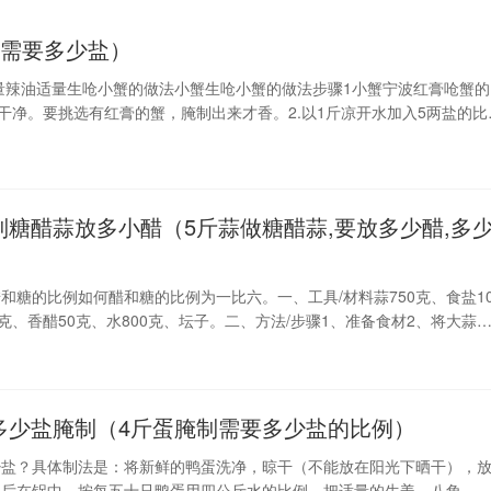
蟹需要多少盐）
量辣油适量生呛小蟹的做法小蟹生呛小蟹的做法步骤1小蟹宁波红膏呛蟹的
干净。要挑选有红膏的蟹，腌制出来才香。2.以1斤凉开水加入5两盐的比
子蟹整只放入，水要没过梭子蟹。上面用盘子压住，盖好盖子。3.经过
制糖醋蒜放多小醋（5斤蒜做糖醋蒜,要放多少醋,多
和糖的比例如何醋和糖的比例为一比六。一、工具/材料蒜750克、食盐10
0克、香醋50克、水800克、坛子。二、方法/步骤1、准备食材2、将大蒜
备盐水，让盐完全融水4、将大蒜放入盐水中5、往锅中放入红糖6、等待
、准备好玻璃容器坛子，然后放入大蒜8、将糖水倒入坛子中，盖上盖子
多少盐腌制（4斤蛋腌制需要多少盐的比例）
少盐？具体制法是：将新鲜的鸭蛋洗净，晾干（不能放在阳光下晒干），
然后在锅中，按每五十只鸭蛋用四公斤水的比例，把适量的生姜、八角、