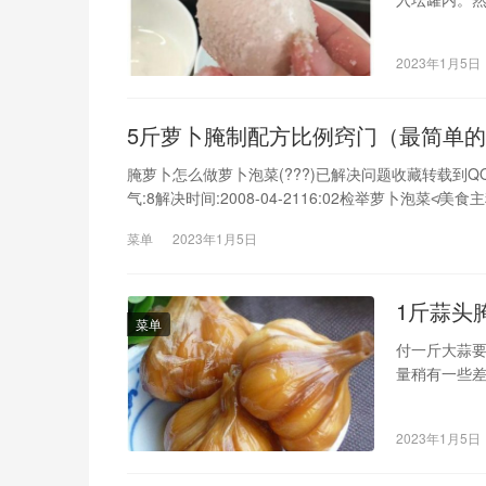
椒放入水中
却后，倒入
2023年1月5日
可启封食用。
5斤萝卜腌制配方比例窍门（最简单
腌萝卜怎么做萝卜泡菜(???)已解决问题收藏转载到QQ
气:8解决时间:2008-04-2116:02检举萝卜泡
≯1.将萝卜刮去外皮，洗净后用开水烫一下，沥干水分
菜单
2023年1月5日
1斤蒜头
菜单
付一斤大蒜要
量稍有一些
用，食盐量可
腌制需几步大
2023年1月5日
少量方法/步