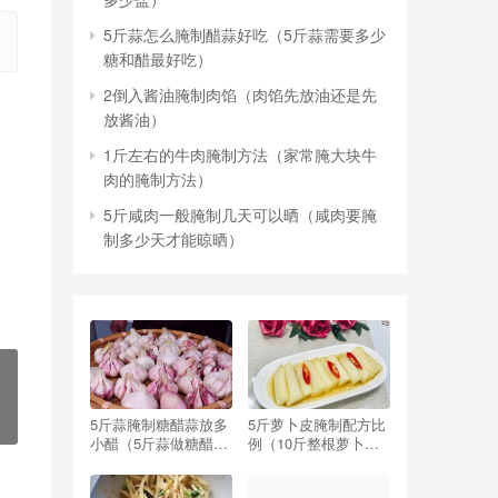
5斤蒜怎么腌制醋蒜好吃（5斤蒜需要多少
糖和醋最好吃）
2倒入酱油腌制肉馅（肉馅先放油还是先
放酱油）
1斤左右的牛肉腌制方法（家常腌大块牛
肉的腌制方法）
5斤咸肉一般腌制几天可以晒（咸肉要腌
制多少天才能晾晒）
5斤蒜腌制糖醋蒜放多
5斤萝卜皮腌制配方比
小醋（5斤蒜做糖醋蒜,
例（10斤整根萝卜腌
要放多少醋,多少糖）
制配方比例）