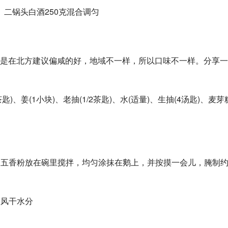
、二锅头白酒250克混合调匀
是在北方建议偏咸的好，地域不一样，所以口味不一样。分享一
匙)、姜(1小块)、老抽(1/2茶匙)、水(适量)、生抽(4汤匙)、麦芽
、五香粉放在碗里搅拌，均匀涂抹在鹅上，并按摸一会儿，腌制约
上风干水分