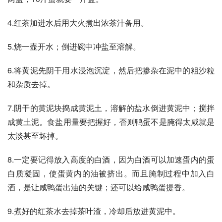
4.红茶加进水后用大火煮出浓茶汁备用。
5.烧一壶开水；倒进碗中冲盐至溶解。
6.将黄泥先阴干用水浸泡沉淀，然后把掺杂在泥中的粗沙粒
和杂质去掉。
7.阴干的黄泥块捣成黄泥土，溶解的盐水倒进黄泥中；搅拌
成黄土泥。食盐用量要把握好，否则鸭蛋不是腌得太咸就是
太淡甚至坏掉。
8.一定要记得放入高度的白酒，因为白酒可以加速蛋内的蛋
白质凝固，使蛋黄内的油被挤出。而且腌制过程中加入白
酒，是让咸鸭蛋出油的关键；还可以给咸鸭蛋提香。
9.煮好的红茶水去掉茶叶渣，冷却后放进黄泥中。