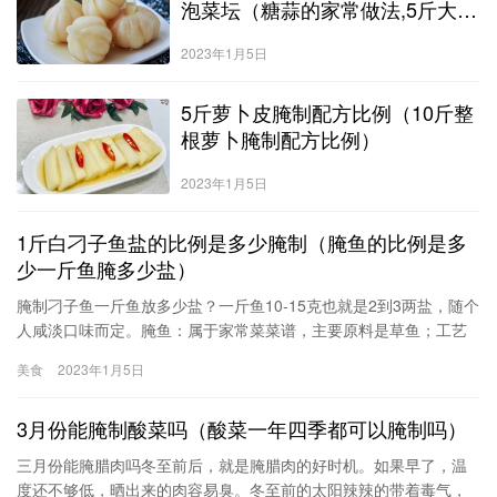
泡菜坛（糖蒜的家常做法,5斤大
蒜,3斤醋,教你做最好吃的腌糖
2023年1月5日
蒜）
5斤萝卜皮腌制配方比例（10斤整
根萝卜腌制配方比例）
2023年1月5日
1斤白刁子鱼盐的比例是多少腌制（腌鱼的比例是多
少一斤鱼腌多少盐）
腌制刁子鱼一斤鱼放多少盐？一斤鱼10-15克也就是2到3两盐，随个
人咸淡口味而定。腌鱼：属于家常菜菜谱，主要原料是草鱼；工艺
是腌制，制作简单。原料：草鱼（4斤以上）配料：葱、姜丝调料：
美食
2023年1月5日
料酒、花椒、盐1、将鱼从由头部至尾在背鳍上刨开洗净，把鱼肚内
的黑膜清理掉（要记住哦，这里忘记清理了，后来才清理的）
3月份能腌制酸菜吗（酸菜一年四季都可以腌制吗）
三月份能腌腊肉吗冬至前后，就是腌腊肉的好时机。如果早了，温
度还不够低，晒出来的肉容易臭。冬至前的太阳辣辣的带着毒气，