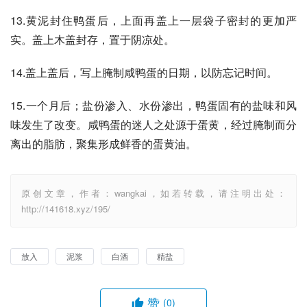
13.黄泥封住鸭蛋后，上面再盖上一层袋子密封的更加严
实。盖上木盖封存，置于阴凉处。
14.盖上盖后，写上腌制咸鸭蛋的日期，以防忘记时间。
15.一个月后；盐份渗入、水份渗出，鸭蛋固有的盐味和风
味发生了改变。咸鸭蛋的迷人之处源于蛋黄，经过腌制而分
离出的脂肪，聚集形成鲜香的蛋黄油。
原创文章，作者：wangkai，如若转载，请注明出处：
http://141618.xyz/195/
放入
泥浆
白酒
精盐
赞
(0)