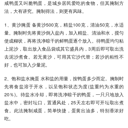
咸鸭蛋又叫脆鸭蛋，是城乡居民爱吃的食物，但其腌制方
法，大有讲究。腌制得法，则更有风味。 
1、黄沙腌蛋 备黄沙500克，精盐100克，清油50克，水适
量。腌制时先将黄沙倒入盆内，加入精盐、清油和水，搅匀
使成糊状，再将洗净晾干的鲜鸭蛋逐个放入。待鸭蛋均匀粘
上泥沙，取出放入食品袋或其它盛具内，3周后即可取出洗
去泥沙煮食。若无黄沙，可用其它沙代替；若沙的粘性不
好，也可加入少量泥。 
2、饱和盐水腌蛋 水和盐的用量，按鸭蛋多少而定。腌制时
先将食盐溶于开水，以呈饱和状态为度(盐重约为水重的
20％)。待盐水冷却，即将洗净晾干的鸭蛋，一只只地放入
盐水中，密封坛口，置通风处，25天左右即可开坛取出煮
食。此法腌制咸蛋，简单快捷，蛋黄出油多，特别香浓好
吃。 