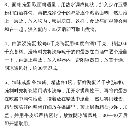
3、面糊腌蛋 取面粉适量，用热水调成糊状，加入少许五香
粉和白酒拌匀。再把洗净晾干的鸭蛋逐个粘裹面糊，然后滚
上一层盐，放入坛内，密封坛口。这样，食盐与面糊便会融
和在一起，浸入蛋内，25天后即可取出煮食。 
4、白酒浸腌蛋 按每5千克鸭蛋用60度白酒1千克、精盐0.5
千克备料。浸腌时先将洗净晾干的鸭蛋放在白酒中逐个浸蘸
一下，再滚上精盐，放入容器内，密闭容器口，放置干燥、
阴凉通风处，约30天即成。 
5、辣味咸蛋 备辣酱、精盐各1碗，新鲜鸭蛋若干枚(洗净)。
腌制时先将瓷罐用清水洗净，用开水烫刷擦干。再将鸭蛋放
在辣酱中均匀滚蘸，接着放在精盐中滚蘸。然后将用辣酱、
精盐滚蘸好的鸭蛋仔细放在瓷罐里，顶上层撒精盐少许，加
盖，并用牛皮纸严格密封，放置阴凉通风处，30—40天后
即开罐取用。 