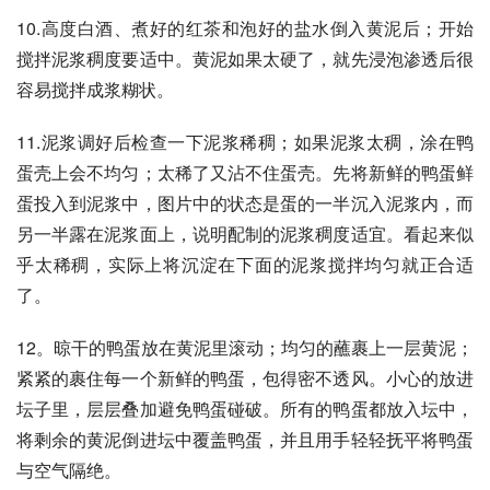
10.高度白酒、煮好的红茶和泡好的盐水倒入黄泥后；开始
搅拌泥浆稠度要适中。黄泥如果太硬了，就先浸泡渗透后很
容易搅拌成浆糊状。
11.泥浆调好后检查一下泥浆稀稠；如果泥浆太稠，涂在鸭
蛋壳上会不均匀；太稀了又沾不住蛋壳。先将新鲜的鸭蛋鲜
蛋投入到泥浆中，图片中的状态是蛋的一半沉入泥浆内，而
另一半露在泥浆面上，说明配制的泥浆稠度适宜。看起来似
乎太稀稠，实际上将沉淀在下面的泥浆搅拌均匀就正合适
了。
12。晾干的鸭蛋放在黄泥里滚动；均匀的蘸裹上一层黄泥；
紧紧的裹住每一个新鲜的鸭蛋，包得密不透风。小心的放进
坛子里，层层叠加避免鸭蛋碰破。所有的鸭蛋都放入坛中，
将剩余的黄泥倒进坛中覆盖鸭蛋，并且用手轻轻抚平将鸭蛋
与空气隔绝。