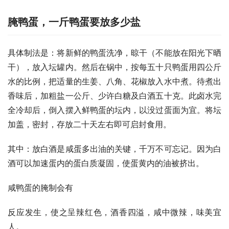
腌鸭蛋，一斤鸭蛋要放多少盐
具体制法是：将新鲜的鸭蛋洗净，晾干（不能放在阳光下晒
干），放入坛罐内。然后在锅中，按每五十只鸭蛋用四公斤
水的比例，把适量的生姜、八角、花椒放入水中煮。待煮出
香味后，加粗盐一公斤、少许白糖及白酒五十克。此卤水完
全冷却后，倒入摆入鲜鸭蛋的坛内，以没过蛋面为宜。将坛
加盖，密封，存放二十天左右即可启封食用。 
其中：放白酒是咸蛋多出油的关键，千万不可忘记。因为白
酒可以加速蛋内的蛋白质凝固，使蛋黄内的油被挤出。 
咸鸭蛋的腌制会有
反应发生，使之呈辣红色，酒香四溢，咸中微辣，味美宜
人。 