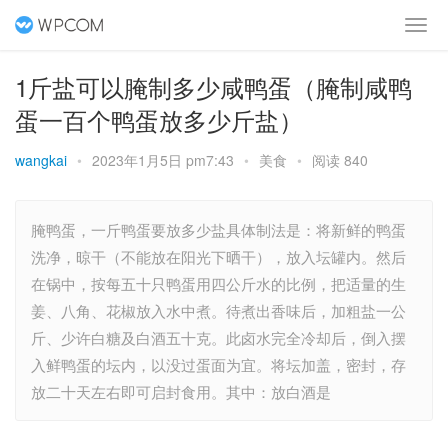
1斤盐可以腌制多少咸鸭蛋（腌制咸鸭
蛋一百个鸭蛋放多少斤盐）
wangkai
•
2023年1月5日 pm7:43
•
美食
•
阅读 840
腌鸭蛋，一斤鸭蛋要放多少盐具体制法是：将新鲜的鸭蛋
洗净，晾干（不能放在阳光下晒干），放入坛罐内。然后
在锅中，按每五十只鸭蛋用四公斤水的比例，把适量的生
姜、八角、花椒放入水中煮。待煮出香味后，加粗盐一公
斤、少许白糖及白酒五十克。此卤水完全冷却后，倒入摆
入鲜鸭蛋的坛内，以没过蛋面为宜。将坛加盖，密封，存
放二十天左右即可启封食用。其中：放白酒是