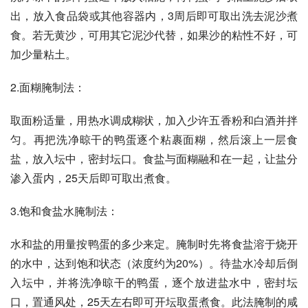
出，放入食品袋或其他容器内，3周后即可取出洗去泥沙煮
食。若无黄沙，可用其它泥沙代替，如果沙的粘性不好，可
加少量粘土。
2.面糊腌制法：
取面粉适量，用热水调成糊状，加入少许五香粉和白酒并拌
匀。再把洗净晾干的鸭蛋逐个粘裹面糊，然后滚上一层食
盐，放入坛中，密封坛口。食盐与面糊融和在一起，让盐分
渗入蛋内，25天后即可取出煮食。
3.饱和食盐水腌制法：
水和盐的用量按鸭蛋的多少来定。腌制时先将食盐溶于烧开
的水中，达到饱和状态（浓度约为20%）。待盐水冷却后倒
入坛中，并将洗净晾干的鸭蛋，逐个放进盐水中，密封坛
口，置通风处，25天左右即可开坛取蛋煮食。此法腌制的咸