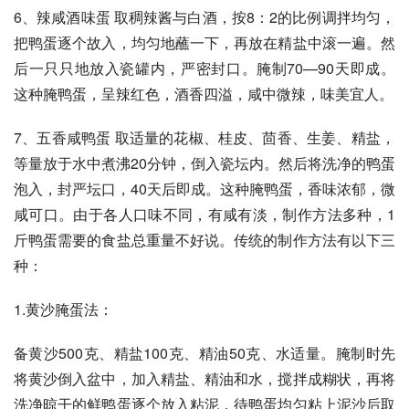
6、辣咸酒味蛋 取稠辣酱与白酒，按8：2的比例调拌均匀，
把鸭蛋逐个故入，均匀地蘸一下，再放在精盐中滚一遍。然
后一只只地放入瓷罐内，严密封口。腌制70—90天即成。
这种腌鸭蛋，呈辣红色，酒香四溢，咸中微辣，味美宜人。 
7、五香咸鸭蛋 取适量的花椒、桂皮、茴香、生姜、精盐，
等量放于水中煮沸20分钟，倒入瓷坛内。然后将洗净的鸭蛋
泡入，封严坛口，40天后即成。这种腌鸭蛋，香味浓郁，微
咸可口。由于各人口味不同，有咸有淡，制作方法多种，1
斤鸭蛋需要的食盐总重量不好说。传统的制作方法有以下三
种：
1.黄沙腌蛋法：
备黄沙500克、精盐100克、精油50克、水适量。腌制时先
将黄沙倒入盆中，加入精盐、精油和水，搅拌成糊状，再将
洗净晾干的鲜鸭蛋逐个放入粘泥，待鸭蛋均匀粘上泥沙后取