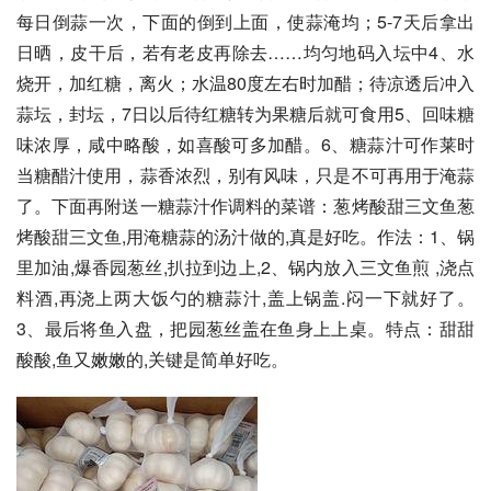
每日倒蒜一次，下面的倒到上面，使蒜淹均；5-7天后拿出
日晒，皮干后，若有老皮再除去……均匀地码入坛中4、水
烧开，加红糖，离火；水温80度左右时加醋；待凉透后冲入
蒜坛，封坛，7日以后待红糖转为果糖后就可食用5、回味糖
味浓厚，咸中略酸，如喜酸可多加醋。6、糖蒜汁可作莱时
当糖醋汁使用，蒜香浓烈，别有风味，只是不可再用于淹蒜
了。下面再附送一糖蒜汁作调料的菜谱：葱烤酸甜三文鱼葱
烤酸甜三文鱼,用淹糖蒜的汤汁做的,真是好吃。作法：1、锅
里加油,爆香园葱丝,扒拉到边上,2、锅内放入三文鱼煎 ,浇点
料酒,再浇上两大饭勺的糖蒜汁,盖上锅盖.闷一下就好了。
3、最后将鱼入盘，把园葱丝盖在鱼身上上桌。特点：甜甜
酸酸,鱼又嫩嫩的,关键是简单好吃。