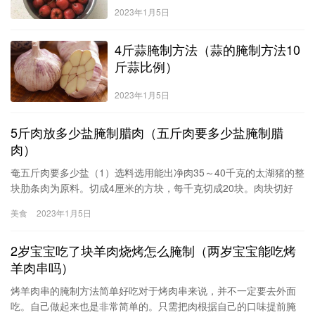
2023年1月5日
4斤蒜腌制方法（蒜的腌制方法10
斤蒜比例）
2023年1月5日
5斤肉放多少盐腌制腊肉（五斤肉要多少盐腌制腊
肉）
奄五斤肉要多少盐（1）选料选用能出净肉35～40千克的太湖猪的整
块肋条肉为原料。切成4厘米的方块，每千克切成20块。肉块切好
后，把五花肉、硬膘分开。（2）配料（香料装入纱布袋）以50千克
美食
2023年1月5日
猪肋条肉计：白糖2．5千克精盐1．5～1．75千克桂皮100克绍酒
2．0～2．5千克八角100克红曲米0．6克姜100克葱（捆成束）2．
2岁宝宝吃了块羊肉烧烤怎么腌制（两岁宝宝能吃烤
0克（3）煮制将原料肉先在清水中白煮。五花肉
羊肉串吗）
烤羊肉串的腌制方法简单好吃对于烤肉串来说，并不一定要去外面
吃。自己做起来也是非常简单的。只需把肉根据自己的口味提前腌