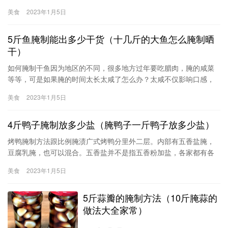
一下，然后串起来一烤就解决了。肉和肉之间可以串插点蔬菜类，
美食
2023年1月5日
我觉得洋葱满提味的。另外还可加一些青红椒等。总之做法随意，
完全看自己喜好。烤了8串，一会就被解决了。食谱热量：472(大
5斤鱼腌制能出多少干货（十几斤的大鱼怎么腌制晒
卡)羊肉400g方法/步骤准备好羊肉，洗净。羊肉切小块。葱切小
圈，加入羊肉中。加入生抽。加入孜然粒
干）
如何腌制干鱼因为地区的不同，很多地方过年要吃腊肉，腌的咸菜
等等，可是如果腌的时间太长太咸了怎么办？太咸不仅影响口感，
而且还影响健康。我给大家支几招对付咸。用自来水加醋漂洗,不过
美食
2023年1月5日
可能会留下酸的味道。2用稀释后的盐水过咸的咸肉应该用淡盐水来
漂洗，按咸味轻重可连续漂洗几次，最后用清水洗净。用清水漂洗
4斤鸭子腌制放多少盐（腌鸭子一斤鸭子放多少盐）
不能起到减轻咸味的作用。用白酒来泡一下，
烤鸭腌制方法跟比例腌渍广式烤鸭分里外二层。内部有五香盐腌，
豆腐乳腌，也可以混合。五香盐并不是指五香粉加盐，各家都有各
自的配方。一般只用盐、糖、胡椒、老陈皮、香茅、丁香、八角、
美食
2023年1月5日
桂皮、葱蒜泥、姜汁、料酒调和。先将鸭子氽烫，吊起，沥干水份
（一般用大风扇来吹）。将内部腌酱塞如鸭肚子里，两个开口以钢
5斤蒜瓣的腌制方法（10斤腌蒜的
针缝合。外腌酱：生抽、老抽、盐、糖、胡椒粉、料酒、红曲。将
鸭子表皮
做法大全家常）