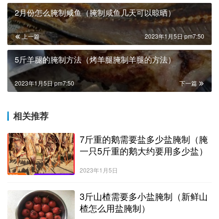
2月份怎么腌制咸鱼（腌制咸鱼几天可以晾晒）
上一篇
2023年1月5日 pm7:50
5斤羊腿的腌制方法（烤羊腿腌制羊腿的方法）
2023年1月5日 pm7:50
下一篇
相关推荐
7斤重的鹅需要盐多少盐腌制（腌
一只5斤重的鹅大约要用多少盐）
2023年1月5日
3斤山楂需要多小盐腌制（新鲜山
楂怎么用盐腌制）