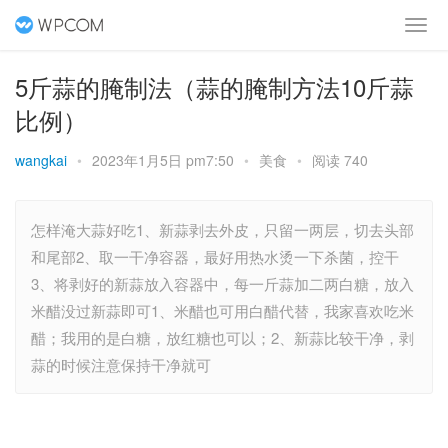
5斤蒜的腌制法（蒜的腌制方法10斤蒜
比例）
wangkai
•
2023年1月5日 pm7:50
•
美食
•
阅读 740
怎样淹大蒜好吃1、新蒜剥去外皮，只留一两层，切去头部
和尾部2、取一干净容器，最好用热水烫一下杀菌，控干
3、将剥好的新蒜放入容器中，每一斤蒜加二两白糖，放入
米醋没过新蒜即可1、米醋也可用白醋代替，我家喜欢吃米
醋；我用的是白糖，放红糖也可以；2、新蒜比较干净，剥
蒜的时候注意保持干净就可