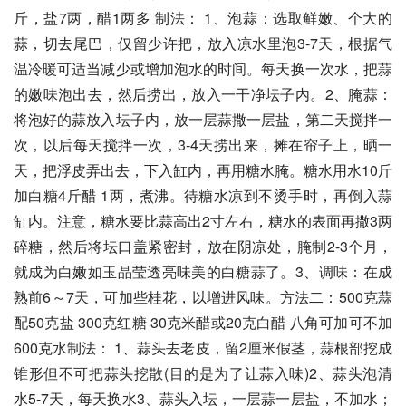
斤，盐7两，醋1两多 制法： 1、泡蒜：选取鲜嫩、个大的
蒜，切去尾巴，仅留少许把，放入凉水里泡3-7天，根据气
温冷暖可适当减少或增加泡水的时间。每天换一次水，把蒜
的嫩味泡出去，然后捞出，放入一干净坛子内。2、腌蒜：
将泡好的蒜放入坛子内，放一层蒜撒一层盐，第二天搅拌一
次，以后每天搅拌一次，3-4天捞出来，摊在帘子上，晒一
天，把浮皮弄出去，下入缸内，再用糖水腌。糖水用水10斤
加白糖4斤醋 1两，煮沸。待糖水凉到不烫手时，再倒入蒜
缸内。注意，糖水要比蒜高出2寸左右，糖水的表面再撒3两
碎糖，然后将坛口盖紧密封，放在阴凉处，腌制2-3个月，
就成为白嫩如玉晶莹透亮味美的白糖蒜了。3、调味：在成
熟前6～7天，可加些桂花，以增进风味。方法二：500克蒜 
配50克盐 300克红糖 30克米醋或20克白醋 八角可加可不加 
600克水制法： 1、蒜头去老皮，留2厘米假茎，蒜根部挖成
锥形但不可把蒜头挖散(目的是为了让蒜入味)2、蒜头泡清
水5-7天，每天换水3、蒜头入坛，一层蒜一层盐，不加水；