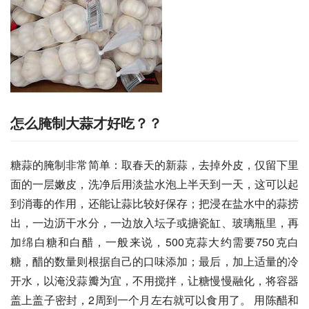
怎么腌制大蒜才好吃？？
糖蒜的腌制非常简单：取春天的新蒜，去掉外皮，仅留下里
面的一层嫩皮，洗净后用淡盐水泡上半天到一天，这可以起
到消毒的作用，还能让蒜比较好保存；把浸在盐水中的蒜捞
出，一边沥干水分，一边放入坛子或搪瓷缸、玻璃瓶里，再
加绵白糖和白醋，一般来说，500克蒜大约需要750克白
糖，醋的数量则根据自己的口味添加；最后，加上适量的冷
开水，以淹没蒜瓣为宜，不用搅拌，让糖慢慢融化，将容器
盖上盖子密封，2周到一个月左右就可以食用了。 用陈醋和