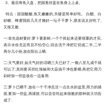
  3、最后将鱼入盘，把园葱丝盖在鱼身上上桌。
  特点：甜甜酸酸,鱼又嫩嫩的,关键是简单好吃。 白醋、白
砂糖、蜂蜜我前几天才腌好一坛子干萝卜,朋友说太好吃了,
又辣又脆.
一:首先选材要好:萝卜要新鲜,一个个拎起来还要很重的才买,
表示水份充足而且不怕空心.回去洗干净把它切成二半,二半
再分几小份,放在阳台上晒.
二:天气要好,如天气好的话晒三天已好了,一般八至九成干就
可以了;其间要买些红辣椒和大蒜搞干净也要晒,再把它用刀
剁碎加一些盐放在一边备用.
三:萝卜已晒干,放在一个干净且没一点生水的盆里,用力的揉
搓,要加一些盐,再揉搓,可以尝尝吃起来很脆的那种就大功告
成了.