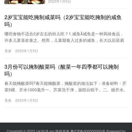
2023年1月5日
2岁宝宝能吃腌制咸菜吗（2岁宝宝能吃腌制的咸鱼
吗）
哪些食物不适合2岁左右的幼儿吃？1.咸鱼咸鱼是一种风味食品，
许多儿童喜欢食之。然而，儿童期食入过多的咸鱼，长大以后容易
发生鼻咽癌，且食用量与鼻咽癌的发生机率呈正比关系。因此，婴
美食
2023年1月5日
幼儿和少年儿童都不宜吃咸鱼。2.碳烤肉、熏肉许多儿童喜食碳
烤羊肉串、熏肉等食品，殊不知这类食品在烤熏过程中产生多种致
3月份可以腌制酸菜吗（酸菜一年四季都可以腌制
癌物质。过多食用这类物质易诱发食道癌、胃癌等。科研人员
吗）
春天能腌酸菜吗?春天能腌酸菜，腌酸菜的做法如下：准备材料：芥
菜5棵、开水1000毫升一、芥菜洗干净，放阳台晾干。二、烧开水。
三、用开水把菜烫一遍。四、颜色变得比较绿的时候，拿出来放到
美食
2023年1月5日
瓶子里。五、瓶子要提前清洗干净，晾干，瓶子一定是不能沾油
的。六、装好瓶子以后把刚才用烫菜的水，倒到瓶子里，再找个
硬，有点重量的东西压在菜上
Copyright © 2023
141618.xyz
版权所有
粤ICP备000000000号
Powered by