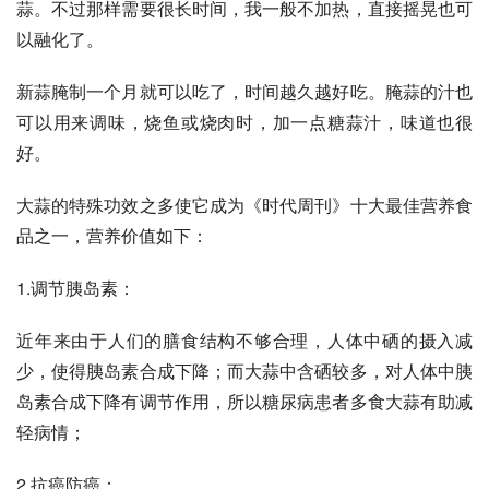
蒜。不过那样需要很长时间，我一般不加热，直接摇晃也可
以融化了。
新蒜腌制一个月就可以吃了，时间越久越好吃。腌蒜的汁也
可以用来调味，烧鱼或烧肉时，加一点糖蒜汁，味道也很
好。
大蒜的特殊功效之多使它成为《时代周刊》十大最佳营养食
品之一，营养价值如下：
1.调节胰岛素：
近年来由于人们的膳食结构不够合理，人体中硒的摄入减
少，使得胰岛素合成下降；而大蒜中含硒较多，对人体中胰
岛素合成下降有调节作用，所以糖尿病患者多食大蒜有助减
轻病情；
2.抗癌防癌：