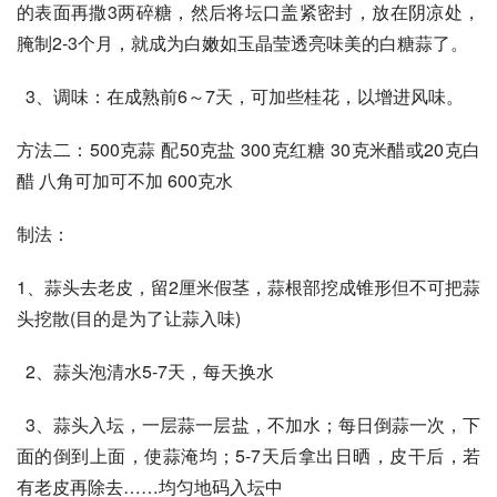
的表面再撒3两碎糖，然后将坛口盖紧密封，放在阴凉处，
腌制2-3个月，就成为白嫩如玉晶莹透亮味美的白糖蒜了。
  3、调味：在成熟前6～7天，可加些桂花，以增进风味。
方法二：500克蒜 配50克盐 300克红糖 30克米醋或20克白
醋 八角可加可不加 600克水
制法：
1、蒜头去老皮，留2厘米假茎，蒜根部挖成锥形但不可把蒜
头挖散(目的是为了让蒜入味)
  2、蒜头泡清水5-7天，每天换水
  3、蒜头入坛，一层蒜一层盐，不加水；每日倒蒜一次，下
面的倒到上面，使蒜淹均；5-7天后拿出日晒，皮干后，若
有老皮再除去……均匀地码入坛中