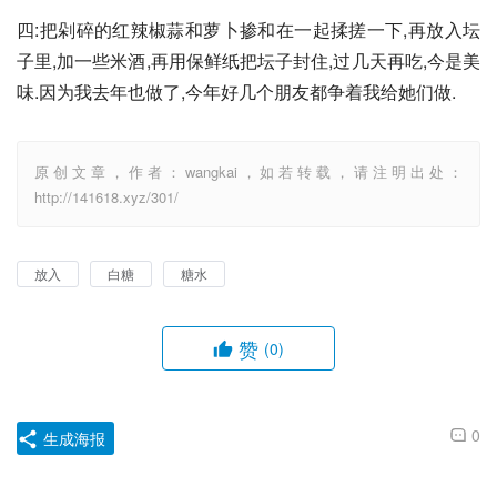
四:把剁碎的红辣椒蒜和萝卜掺和在一起揉搓一下,再放入坛
子里,加一些米酒,再用保鲜纸把坛子封住,过几天再吃,今是美
味.因为我去年也做了,今年好几个朋友都争着我给她们做.
原创文章，作者：wangkai，如若转载，请注明出处：
http://141618.xyz/301/
放入
白糖
糖水
赞
(0)
0
生成海报