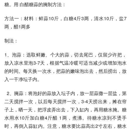
糖。用 白醋糖蒜的腌制方法：
方法一：材料：鲜蒜10斤，白糖4斤3两，清水10斤，盐7
两，醋1两多
制法：
1、泡蒜：选取鲜嫩、个大的蒜，切去尾巴，仅留少许把，
放入凉水里泡3-7天，根据气温冷暖可适当减少或增加泡水
的时间。每天换一次水，把蒜的嫩味泡出去，然后捞出，放
入一干净坛子内。
  2、腌蒜：将泡好的蒜放入坛子内，放一层蒜撒一层盐，第
二天搅拌一次，以后每天搅拌一次，3-4天捞出来，摊在帘
子上，晒一天，把浮皮弄出去，下入缸内，再用糖水腌。糖
水用水10斤加白糖4斤醋 1两，煮沸。待糖水凉到不烫手
时，再倒入蒜缸内。注意，糖水要比蒜高出2寸左右，糖水