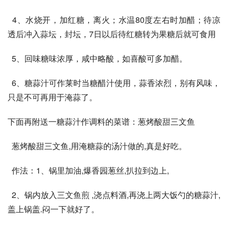
  4、水烧开，加红糖，离火；水温80度左右时加醋；待凉
透后冲入蒜坛，封坛，7日以后待红糖转为果糖后就可食用
  5、回味糖味浓厚，咸中略酸，如喜酸可多加醋。
  6、糖蒜汁可作莱时当糖醋汁使用，蒜香浓烈，别有风味，
只是不可再用于淹蒜了。
下面再附送一糖蒜汁作调料的菜谱：葱烤酸甜三文鱼
  葱烤酸甜三文鱼,用淹糖蒜的汤汁做的,真是好吃。
  作法：1、锅里加油,爆香园葱丝,扒拉到边上,
  2、锅内放入三文鱼煎 ,浇点料酒,再浇上两大饭勺的糖蒜汁,
盖上锅盖.闷一下就好了。