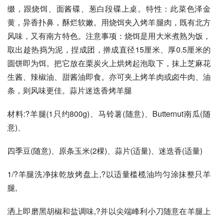
缀，跟烧饵、面酱碟、葱白段碟上桌。特性：此菜色泽金
黄，异香扑鼻，酥烂软嫩。用烧饵夹入烤羊腿肉，既有北方
风味，又有南方特色。注意事项：烧饵是用大米煮熟为饭，
取出趁热捣为泥，捏成团，擀成直径15厘米、厚0.5厘米的
圆饼即为饵。把它放在栗炭火上烘烤起泡取下，抹上芝麻花
生酱、辣椒油、甜酱油即食。亦可夹上烤羊肉或卤牛肉、油
条，则风味更佳。蒜片迷迭香烤羊腿
材料:?羊腿(1只约800g)、马铃薯(随意)、Butternut南瓜(随
意)、
四季豆(随意)、原条玉米(2棵)、蒜片(适量)、迷迭香(适量)
1/?羊腿洗净抹乾放烤盘上,?以适量槛榄油均匀涂抹整只羊
腿,
洒上即磨黑胡椒和盐调味,?并以尖端峰利小刀随意在羊腿上