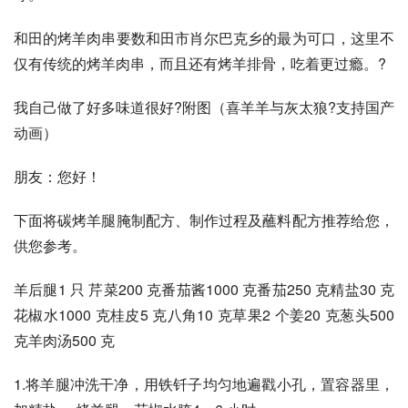
和田的烤羊肉串要数和田市肖尔巴克乡的最为可口，这里不
仅有传统的烤羊肉串，而且还有烤羊排骨，吃着更过瘾。?
我自己做了好多味道很好?附图（喜羊羊与灰太狼?支持国产
动画）
朋友：您好！
下面将碳烤羊腿腌制配方、制作过程及蘸料配方推荐给您，
供您参考。
羊后腿1 只 芹菜200 克番茄酱1000 克番茄250 克精盐30 克
花椒水1000 克桂皮5 克八角10 克草果2 个姜20 克葱头500 
克羊肉汤500 克
1.将羊腿冲洗干净，用铁钎子均匀地遍戳小孔，置容器里，