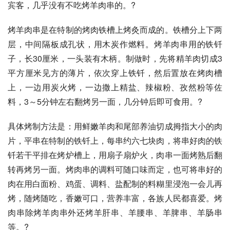
宾客，几乎没有不吃烤羊肉串的。?
烤羊肉串是在特制的烤肉铁槽上烤灸而成的。铁槽分上下两
层，中间隔板成孔状，用木炭作燃料。烤羊肉串用的铁钎
子，长30厘米，一头装有木柄。制做时，先将精羊肉切成3
平方厘米见方的薄片，依次穿上铁钎，然后置放在烤肉槽
上，一边用炭火烤，一边撒上精盐、辣椒粉、孜然粉等佐
料，3～5分钟左右翻烤另一面，几分钟后即可食用。?
具体烤制方法是：用鲜嫩羊肉和尾部养油切成拇指大小的肉
片，平串在特制的铁钎上，每串约六七块肉，将串好肉的铁
钎若干平排在烤炉槽上，用扇子扇炉火，肉串一面烤熟后翻
转再烤另一面。烤肉串的调料可随口味而定，也可将串好的
肉在用白面粉、鸡蛋、调料、盐配制的料糊里浸泡一会儿再
烤，随烤随吃，香嫩可口，营养丰富，各族人民都喜爱。烤
肉串除烤羊肉串外还烤羊肝串、羊腰串、羊脾串、羊肠串
等。?