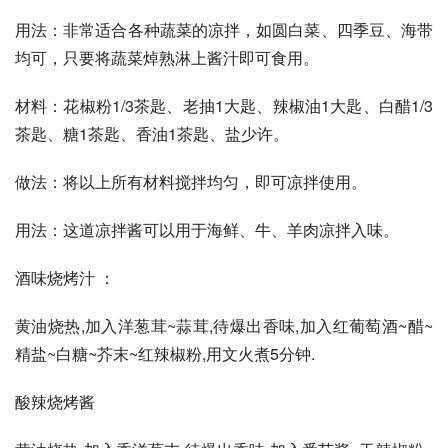
用法：非常适合各种蔬菜的凉拌，如圆白菜、四季豆、海带
均可，只要将蔬菜焯熟淋上酱汁即可食用。
材料：花椒粉1/3茶匙、老抽1大匙、辣椒油1大匙、白醋1/3
茶匙、糖1茶匙、香油1茶匙、盐少许。
做法：将以上所有材料搅拌均匀，即可凉拌使用。
用法：这道凉拌酱可以用于海鲜、牛、羊肉凉拌入味。
酒味烧烤汁 ：
黄油烧热,加入洋葱茸~蒜茸,待爆出香味,加入红葡萄酒~醋~
精盐~白糖~芥末~红辣椒粉,用文火煮5分钟. 
酸辣烧烤酱 