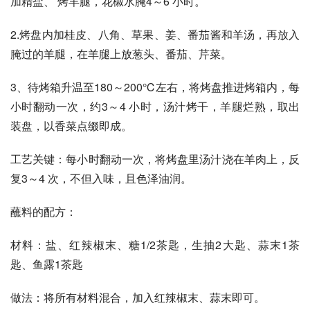
加精盐、 烤羊腿，花椒水腌4～6 小时。
2.烤盘内加桂皮、八角、草果、姜、番茄酱和羊汤，再放入
腌过的羊腿，在羊腿上放葱头、番茄、芹菜。
3、待烤箱升温至180～200℃左右，将烤盘推进烤箱内，每
小时翻动一次，约3～4 小时，汤汁烤干，羊腿烂熟，取出
装盘，以香菜点缀即成。
工艺关键：每小时翻动一次，将烤盘里汤汁浇在羊肉上，反
复3～4 次，不但入味，且色泽油润。
蘸料的配方：
材料：盐、红辣椒末、糖1/2茶匙，生抽2大匙、蒜末1茶
匙、鱼露1茶匙
做法：将所有材料混合，加入红辣椒末、蒜末即可。