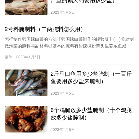
2023年1月5日
2号料腌制料（二两腌料怎么用）
怎样制作韩国辣白菜的方法【韩国辣白菜制作的经验版】(一)关於制
做泡菜的腌料与副材料◎基本的腌料有盐辣椒粉蒜头生姜咸鱼咸
虾….等◎广泛使用的副材料中，蔬菜类有萝卜青葱葱白芹菜韭菜….
菜单
2023年1月5日
等。水果类有梨苹果香柚石榴….等。果实类有栗子丁香松子…等。
鱼类
2斤马口鱼用多少盐腌制（一百斤
鱼要用多少盐来腌制）
2023年1月5日
6个鸡腿放多少盐腌制（十个鸡腿
放多少盐腌制）
2023年1月5日