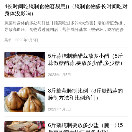
4长时间吃腌制食物容易患()（腌制食物多长时间吃对
身体没影响）
腌菜对身体的坏处与好处【腌菜吃过多的4大危害】增加肾脏负担，
导致高血压。食物通过腌制后，营养成分基本上被破坏，吃的再多
也吸取不了营养，相反，腌制食品大都是放了过多的盐，导致食品
菜单
2023年1月5日
的含盐量过高，而身体里的盐过高，就会影响身体的水平衡，导致
肾脏的负担加重，容易产生高血压。容易得溃疡和发炎
5斤蒜腌制糖醋蒜放多小醋（5斤
蒜做糖醋蒜,要放多少醋,多少糖）
2023年1月5日
3斤糖蒜腌制比例（3斤糖醋蒜的
腌制方法和比例窍门）
2023年1月5日
6斤鵝腌制要放多少盐（腌一只5
斤重的鹅大约要用多少盐）