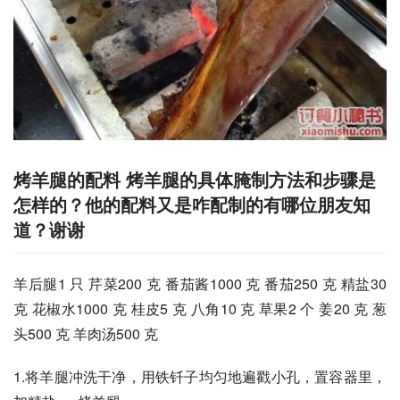
烤羊腿的配料 烤羊腿的具体腌制方法和步骤是
怎样的？他的配料又是咋配制的有哪位朋友知
道？谢谢
羊后腿1 只 芹菜200 克 番茄酱1000 克 番茄250 克 精盐30 
克 花椒水1000 克 桂皮5 克 八角10 克 草果2 个 姜20 克 葱
头500 克 羊肉汤500 克
1.将羊腿冲洗干净，用铁钎子均匀地遍戳小孔，置容器里，