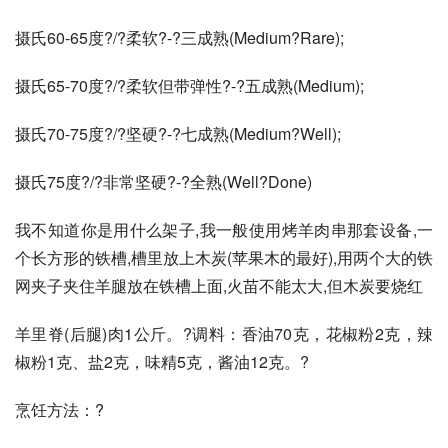
摄氏60-65度?/?柔软?-?三成熟(Medium?Rare);
摄氏65-70度?/?柔软但带弹性?-?五成熟(Medium);
摄氏70-75度?/?坚硬?-?七成熟(Medium?Well);
摄氏75度?/?非常坚硬?-?全熟(Well?Done)
我不知道你是用什么架子,我一般使用烤羊肉串那套设备,一
个长方形的铁槽,槽里放上木炭(苹果木的最好),用两个大的铁
网夹子夹住羊腿放在铁槽上面,火苗不能太大,但木炭要烧红
羊里脊(后腿)肉1公斤。?调料：香油70克，花椒粉2克，辣
椒粉1克、盐2克，味精5克，酱油12克。?
烹饪方法：?