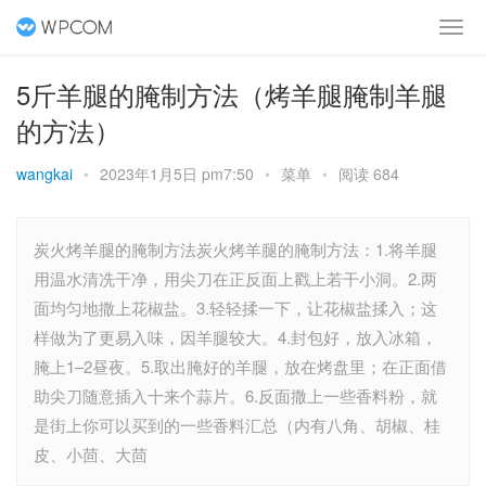
5斤羊腿的腌制方法（烤羊腿腌制羊腿
的方法）
wangkai
•
2023年1月5日 pm7:50
•
菜单
•
阅读 684
炭火烤羊腿的腌制方法炭火烤羊腿的腌制方法：1.将羊腿
用温水清冼干净，用尖刀在正反面上戳上若干小洞。2.两
面均匀地撒上花椒盐。3.轻轻揉一下，让花椒盐揉入；这
样做为了更易入味，因羊腿较大。4.封包好，放入冰箱，
腌上1–2昼夜。5.取出腌好的羊腿，放在烤盘里；在正面借
助尖刀随意插入十来个蒜片。6.反面撒上一些香料粉，就
是街上你可以买到的一些香料汇总（内有八角、胡椒、桂
皮、小茴、大茴