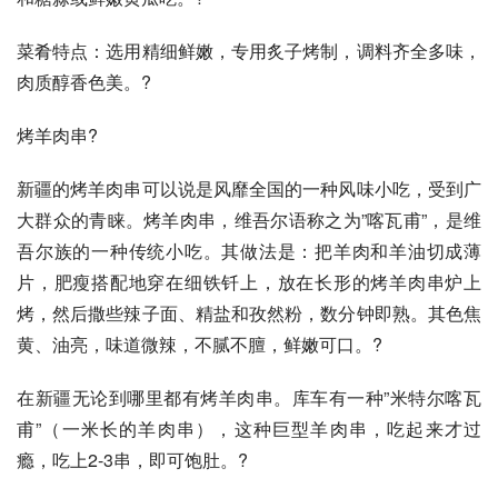
菜肴特点：选用精细鲜嫩，专用炙子烤制，调料齐全多味，
肉质醇香色美。?
烤羊肉串?
新疆的烤羊肉串可以说是风靡全国的一种风味小吃，受到广
大群众的青睐。烤羊肉串，维吾尔语称之为”喀瓦甫”，是维
吾尔族的一种传统小吃。其做法是：把羊肉和羊油切成薄
片，肥瘦搭配地穿在细铁钎上，放在长形的烤羊肉串炉上
烤，然后撒些辣子面、精盐和孜然粉，数分钟即熟。其色焦
黄、油亮，味道微辣，不腻不膻，鲜嫩可口。?
在新疆无论到哪里都有烤羊肉串。库车有一种”米特尔喀瓦
甫”（一米长的羊肉串），这种巨型羊肉串，吃起来才过
瘾，吃上2-3串，即可饱肚。?