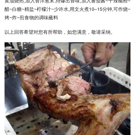
黄油烧热,加入香洋葱末,待爆出香味,加入番茄酱~干辣椒粉~
醋~白糖~精盐~柠檬汁~少许水,用文火煮10–15分钟,可作烧~
烤~炸~煎食物的调味蘸料
以上回答希望对您有所帮助，如您满意，敬请采纳。