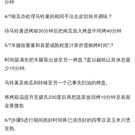
分钟
4/?南瓜亦处理马铃薯的相同手法去皮切块并调味,?
待马铃薯进烤箱30分钟后把南瓜加入烤盘中同烤40分钟
5/?羊腿按重量和喜爱成熟程度计算所需焗烤时间*,?
时间届满先把羊腿取出放至另一烤盘,?盖以鍚纸让其休息最
少15分钟,
马铃薯及南瓜则转移至另一个已事先扫油的烤盘,
将烤箱温提升至摄氏230度后再把蔬菜放回烤10分钟至表面
金黄微焦
6/?步骤5进行期间抓好时间将已清洗好的四季豆及玉米川烫
至熟,