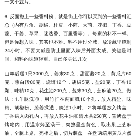
十来个蒜片。
6. 反面撒上一些香料粉，就是街上你可以买到的一些香料汇
总（内有八角、胡椒、桂皮、小茴、大茴、花椒、丁香、豆
蔻、干姜、草果、迷迭香、百里香等）。每家的料不一样。
但是你想入味，其实也不难。料不用过分咸。放冷藏里腌制
24小时。不要太咸是防止里面入味后外面太咸。关键是时
间。和料的味道轻重。自己多尝试几次
山羊后腿1只3000克，姜末30克，甜面酱20克，黄瓜片50
克，葱白段80克，烧饵12个，胡椒5克，盐20克，丁香10
颗，味精10克，花生油200克，葱末30克，芝麻油20克。做
法：1.羊腿洗净，用竹扦在两面戳10个孔，放入精盐、味
精、胡椒粉、葱姜揉透，腌渍1小时。 2.将羊腿放入烤盘，
丁香镶入肉孔内，再放入花生油和清水共250克，置烤盘于
烤箱内，用温水烤至汤干，肉熟呈金黄色，取出刷上芝麻
油，全腿上桌。亮相之后，切片装盘，在盘两端用黄瓜片点