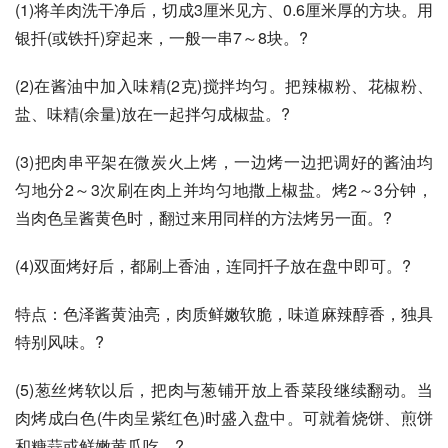
(1)将羊肉洗干净后，切成3厘米见方、0.6厘米厚的方块。用
银扦(或铁扦)穿起来，一般一串7～8块。?
(2)在酱油中加入味精(2克)搅拌均匀。把辣椒粉、花椒粉、
盐、味精(余量)放在一起拌匀成椒盐。?
(3)把肉串平架在微炭火上烤，一边烤一边把调好的酱油均
匀地分2～3次刷在肉上并均匀地撒上椒盐。烤2～3分钟，
当肉色呈酱黄色时，翻过来用同样的方法烤另一面。?
(4)双面烤好后，都刷上香油，连同扦子放在盘中即可。?
特点：色泽酱黄油亮，肉质鲜嫩软脆，味道麻辣醇香，独具
特别风味。?
(5)葱丝烤软以后，把肉与葱铺开放上香菜段继续翻动。当
肉烤成白色(牛肉呈紫红色)时盛入盘中。可就着烧饼、煎饼
和糖蒜或鲜嫩黄瓜吃。?