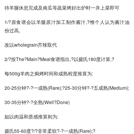
待羊腿休息完成及南瓜等蔬菜烤好出炉时一并上菜即可
1/?原食谱会以羊腿原汁加工制作酱汁,?惟个人认为酱汁油
份过高,
改以wholegrain芥辣取代
2/?按The?Main?Meal食谱指出,?以摄氏180度计算,?
每500g羊肉之焗烤时间和成熟程度推算为:
20-25分钟?-?一成熟(Rare);?25-30分钟?-?五成熟(Medium);
30-35分钟?-?全熟(Well?Done)
如以肉温和质感推算则为:
摄氏55-60度?/?非常柔软?-?一成熟(Rare);?