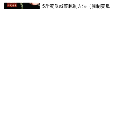
5斤黄瓜咸菜腌制方法（腌制黄瓜
咸菜做法大全二十斤黄瓜）
2023年1月5日
2斤大蒜腌制糖水白醋的比例（白
醋腌糖蒜的配方比例10斤大蒜腌
制方法）
2023年1月5日
2腌制食品（请简述食品腌制的概
念）
2023年1月5日
Copyright © 2023
141618.xyz
版权所有
粤ICP备000000000号
Powered by
141618.xyz