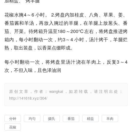
加精盐、  烤羊腿
花椒水腌4～6 小时。 2.烤盘内加桂皮、八角、草果、姜、
番茄酱和羊汤，再放入腌过的羊腿，在羊腿上放葱头、番
茄、芹菜。待烤箱升温至180～200℃左右，将烤盘推进烤
箱内，每小时翻动一次，约3～4 小时，汤汁烤干，羊腿烂
熟，取出装盘，以香菜点缀即成。
每小时翻动一次，将烤盘里汤汁浇在羊肉上，反复3～4 
次，不但入味，且色泽油润
原创文章，作者：wangkai，如若转载，请注明出处：
http://141618.xyz/304/
分钟
均匀
摄氏
番茄
精盐
羊肉
花椒