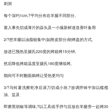
刺洞
每个深约1cm,?平均分布在羊腿不同部分,
塞入事先切成薄片的蒜头及一小撮新鲜迷迭香叶备用
2/?把羊腿以油脂较集中(如附皮部分)朝烤盘的方式,
放进已预热至摄氏220度的烤箱烤15分钟,
然后降低烤箱温度至摄氏180度继续烤,
期间可不时翻面焗烤让受热更均匀
3/?马铃薯洗擦乾净后滚刀切成小块,?放调拌钵中加以槛榄
油、盐及
即磨黑胡椒等调味,?以工具或手拌匀后放在羊腿旁一起烤30