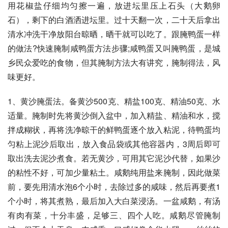
用花椒盐仔细均匀擦一遍，放进坛里压上石头（大鹅卵
石），剩下的白酒洒进坛里。过十天翻一次，二十天后拿出
清水冲洗干净放阳台晾晒，晒干就可以吃了。跟腌鸭蛋一样
的做法?快速腌制咸鸭蛋方法步骤;咸鸭蛋又叫腌鸭蛋，是城
乡民众爱吃的食物，但其腌制方法大有讲究，腌制得法，风
味更好。
1、黄沙腌蛋法。备黄沙500克、精盐100克、精油50克、水
适量。腌制时先将黄沙倒入盆中，加入精盐、精油和水，搅
拌成糊状，再将洗净晾干的鲜鸭蛋逐个放入粘泥，待鸭蛋均
匀粘上泥沙后取出，放入食品袋或其他容器内，3周后即可
取出洗去泥沙煮食。若无黄沙，可用其它泥沙代替，如果沙
的粘性不好，可加少量粘土。咸鹅纯用盐来腌制，因此做菜
前，要先用清水泡6个小时，去除过多的咸味，然后再要煮1
个小时，将其煮熟，最后加入大白菜浸汤。一盆咸鹅，有汤
有肉有菜，十分丰盛，足够三、四个人吃。咸鹅尽管腌制