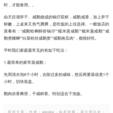
时，才能食用。。
由天目湖笋干、咸鹅烧成的锅仔双鲜，咸鹅咸香，加上笋干
鲜嫩，上桌来又热气腾腾，是吃饭的上佳选择。一般饭店的
菜肴有：“咸鹅蛤蜊鲜虾锅仔”“糯米蒸咸鹅”“糯米羹咸鹅”“咸
鹅煮螺蛳”“白菜粉丝咸鹅煲”“咸鹅南瓜肉”，都很好吃。
平时我们家庭最常见的有如下吃法：
1.最简单的家常蒸咸鹅：
先用清水泡6个小时，去除过多的咸味，然后再要蒸或煮1个
小时，切块装盘。
鹅肉浓香爽滑，干咸鲜香。特别适合下泡饭。
原创文章，作者：wangkai，如若转载，请注明出处：