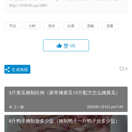
http://141618.xyz/260/
可以
小时
清水
白菜
花椒
适量
赞
(0)
0
生成海报
3斤黄瓜腌制比例（家常腌黄瓜10斤配方怎么腌黄瓜）
上一篇
2023年1月5日 pm7:49
8斤鸭子腌制放多少盐（腌制鸭子一斤鸭子放多少盐）