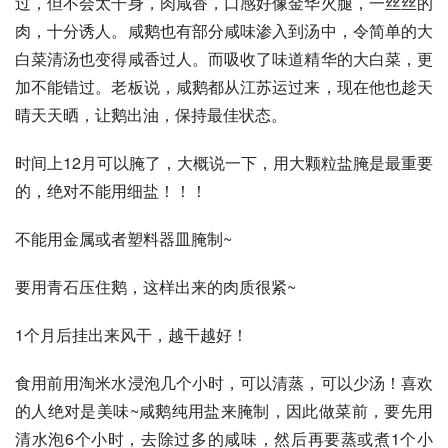
过，但不会太干身，肉咸香，口感好像金华火腿，一丝丝的
肉，十分诱人。咸鹅也有部分咸味渗入到汤中，令简单的大
白菜清汤也变得咸香过人。而吸收了味道精华的大白菜，更
加不能错过。老板说，咸鹅都从江苏运过来，现在他也趁天
晴天天晒，让鹅出油，保持最佳状态。 
时间上12月可以腌了，大概说一下，用大颗粒盐腌是最重要
的，绝对不能用细盐！！！
不能用金属或者塑料器皿腌制~ 
要用青石压住鹅，这样出来的肉质很紧~ 
1个月后挂出来风干，越干越好！ 
食用前用淘米水浸泡几个小时，可以清蒸，可以少汤！喜欢
的人绝对是美味~咸鹅纯用盐来腌制，因此做菜前，要先用
清水泡6个小时，去除过多的咸味，然后再要蒸或煮1个小