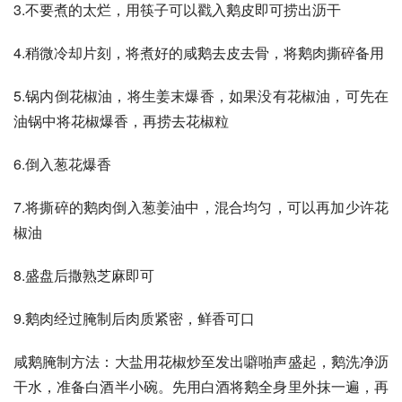
3.不要煮的太烂，用筷子可以戳入鹅皮即可捞出沥干
4.稍微冷却片刻，将煮好的咸鹅去皮去骨，将鹅肉撕碎备用
5.锅内倒花椒油，将生姜末爆香，如果没有花椒油，可先在
油锅中将花椒爆香，再捞去花椒粒
6.倒入葱花爆香
7.将撕碎的鹅肉倒入葱姜油中，混合均匀，可以再加少许花
椒油
8.盛盘后撒熟芝麻即可
9.鹅肉经过腌制后肉质紧密，鲜香可口
咸鹅腌制方法：大盐用花椒炒至发出噼啪声盛起，鹅洗净沥
干水，准备白酒半小碗。先用白酒将鹅全身里外抹一遍，再