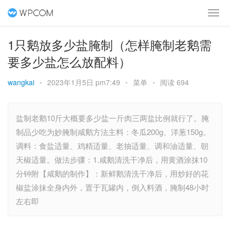
1只鹅放多少盐腌制（怎样腌制老鹅需
要多少盐怎么放配料）
wangkai
•
2023年1月5日 pm7:49
•
菜单
•
阅读 694
盐制老鹅10斤大概要多少盐一斤肉三两盐比例就行了。腌
制品少吃为妙腌制咸鹅方法主料：冬瓜200g、洋葱150g。
调料：食盐适量、鸡精适量、老抽适量、调和油适量、朝
天椒适量。做法步骤：1.咸鹅清洗干净后，用黄酒涂抹10
分钟附【咸鹅的制作】：新鲜鹅清洗干净后，用炒好的花
椒盐涂抹全身内外，置于瓦罐内，倒入料酒，腌制48小时
左右即