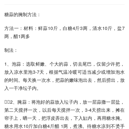
糖蒜的腌制方法：
方法一：材料：鲜蒜10斤，白糖4斤3两，清水10斤，盐7
两，醋1两多
制法：
1、泡蒜：选取鲜嫩、个大的蒜，切去尾巴，仅留少许把，
放入凉水里泡3-7天，根据气温冷暖可适当减少或增加泡水
的时间。每天换一次水，把蒜的嫩味泡出去，然后捞出，放
入一干净坛子内。
2、腌蒜：将泡好的蒜放入坛子内，放一层蒜撒一层盐，
第二天搅拌一次，以后每天搅拌一次，3-4天捞出来，摊在
帘子上，晒一天，把浮皮弄出去，下入缸内，再用糖水腌。
糖水用水10斤加白糖4斤醋 1两，煮沸。待糖水凉到不烫手