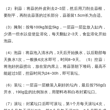
（2）剥蒜：将蒜的外皮剥去2~3层，然后用刀削去蒜根，
要削平，再削去蒜茎的过长部分，蒜基留1.5cm长为合适。
（3）腌制：按每100kg加盐5kg，一层蒜一层盐放入缸内，
少洒一些水以促使盐溶化，每天翻缸2~3天，食盐溶化开始
泡蒜。
（4）泡蒜：将蒜泡入清水内，3天后开始换水，以后勤部每
天换水1次，一般换6次水即可，时间8~9天。 （5）控蒜：
将泡好的蒜捞出，放在室内席上，将蒜茎朝下堆码，最高不
能超过3层，控蒜时间为24~30h，即可装坛。
（6）装坛：一层蒜一层糖装入刷好的坛内，最后按750g白
开水，190g盐的比例加水，用塑料布和白布封紧坛口。
（7）滚坛：封紧坛口后即可滚坛，第1个月每天滚坛4次，