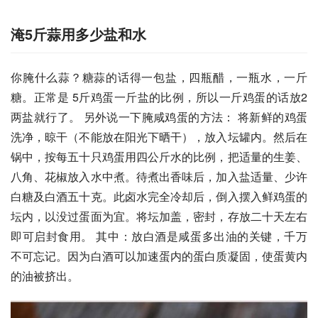
淹5斤蒜用多少盐和水
你腌什么蒜？糖蒜的话得一包盐，四瓶醋，一瓶水，一斤
糖。正常是 5斤鸡蛋一斤盐的比例，所以一斤鸡蛋的话放2
两盐就行了。 另外说一下腌咸鸡蛋的方法： 将新鲜的鸡蛋
洗净，晾干（不能放在阳光下晒干），放入坛罐内。然后在
锅中，按每五十只鸡蛋用四公斤水的比例，把适量的生姜、
八角、花椒放入水中煮。待煮出香味后，加入盐适量、少许
白糖及白酒五十克。此卤水完全冷却后，倒入摆入鲜鸡蛋的
坛内，以没过蛋面为宜。将坛加盖，密封，存放二十天左右
即可启封食用。 其中：放白酒是咸蛋多出油的关键，千万
不可忘记。因为白酒可以加速蛋内的蛋白质凝固，使蛋黄内
的油被挤出。