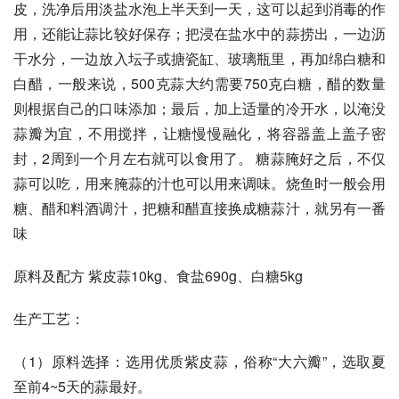
皮，洗净后用淡盐水泡上半天到一天，这可以起到消毒的作
用，还能让蒜比较好保存；把浸在盐水中的蒜捞出，一边沥
干水分，一边放入坛子或搪瓷缸、玻璃瓶里，再加绵白糖和
白醋，一般来说，500克蒜大约需要750克白糖，醋的数量
则根据自己的口味添加；最后，加上适量的冷开水，以淹没
蒜瓣为宜，不用搅拌，让糖慢慢融化，将容器盖上盖子密
封，2周到一个月左右就可以食用了。 糖蒜腌好之后，不仅
蒜可以吃，用来腌蒜的汁也可以用来调味。烧鱼时一般会用
糖、醋和料酒调汁，把糖和醋直接换成糖蒜汁，就另有一番
味
原料及配方 紫皮蒜10kg、食盐690g、白糖5kg
生产工艺：
（1）原料选择：选用优质紫皮蒜，俗称“大六瓣”，选取夏
至前4~5天的蒜最好。