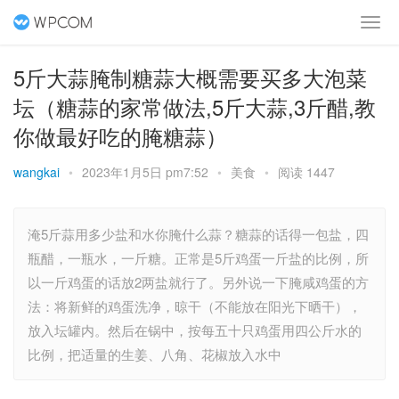
5斤大蒜腌制糖蒜大概需要买多大泡菜
坛（糖蒜的家常做法,5斤大蒜,3斤醋,教
你做最好吃的腌糖蒜）
wangkai
•
2023年1月5日 pm7:52
•
美食
•
阅读 1447
淹5斤蒜用多少盐和水你腌什么蒜？糖蒜的话得一包盐，四
瓶醋，一瓶水，一斤糖。正常是5斤鸡蛋一斤盐的比例，所
以一斤鸡蛋的话放2两盐就行了。另外说一下腌咸鸡蛋的方
法：将新鲜的鸡蛋洗净，晾干（不能放在阳光下晒干），
放入坛罐内。然后在锅中，按每五十只鸡蛋用四公斤水的
比例，把适量的生姜、八角、花椒放入水中