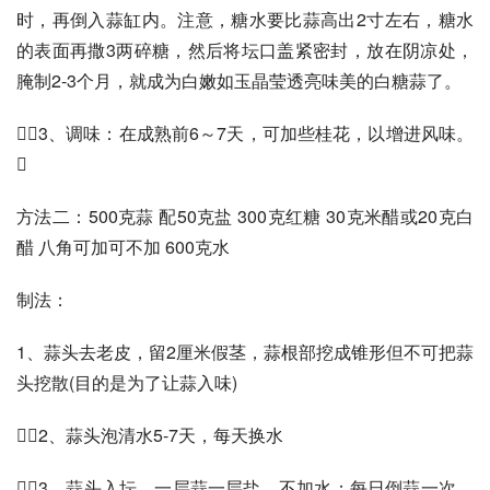
时，再倒入蒜缸内。注意，糖水要比蒜高出2寸左右，糖水
的表面再撒3两碎糖，然后将坛口盖紧密封，放在阴凉处，
腌制2-3个月，就成为白嫩如玉晶莹透亮味美的白糖蒜了。
3、调味：在成熟前6～7天，可加些桂花，以增进风味。

方法二：500克蒜 配50克盐 300克红糖 30克米醋或20克白
醋 八角可加可不加 600克水
制法：
1、蒜头去老皮，留2厘米假茎，蒜根部挖成锥形但不可把蒜
头挖散(目的是为了让蒜入味)
2、蒜头泡清水5-7天，每天换水
3、蒜头入坛，一层蒜一层盐，不加水；每日倒蒜一次，