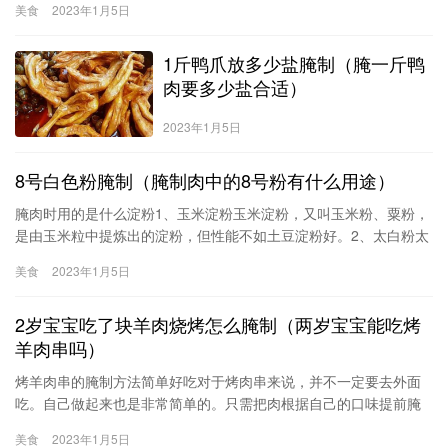
美食
2023年1月5日
放到盆里，用水泡一下。2、泡好的大蒜捞出来，放到篦子上，控干
水分。3、酱油、醋、花椒大料备好。4、把酱油、醋、花椒、大
1斤鸭爪放多少盐腌制（腌一斤鸭
料、白糖和水倒入锅里，大火煮开然后
肉要多少盐合适）
2023年1月5日
8号白色粉腌制（腌制肉中的8号粉有什么用途）
腌肉时用的是什么淀粉1、玉米淀粉玉米淀粉，又叫玉米粉、粟粉，
是由玉米粒中提炼出的淀粉，但性能不如土豆淀粉好。2、太白粉太
白粉就是生的马铃薯淀粉、土豆淀粉，是目前家庭一般常用到的淀
美食
2023年1月5日
粉，台湾叫太白粉。由马铃薯磨碎后，经揉洗、沉淀制作而成。特
点为粘性足，质地细腻，色泽洁白，光泽比绿豆淀粉佳，但吸水性
2岁宝宝吃了块羊肉烧烤怎么腌制（两岁宝宝能吃烤
较差。3、绿豆淀
羊肉串吗）
烤羊肉串的腌制方法简单好吃对于烤肉串来说，并不一定要去外面
吃。自己做起来也是非常简单的。只需把肉根据自己的口味提前腌
一下，然后串起来一烤就解决了。肉和肉之间可以串插点蔬菜类，
美食
2023年1月5日
我觉得洋葱满提味的。另外还可加一些青红椒等。总之做法随意，