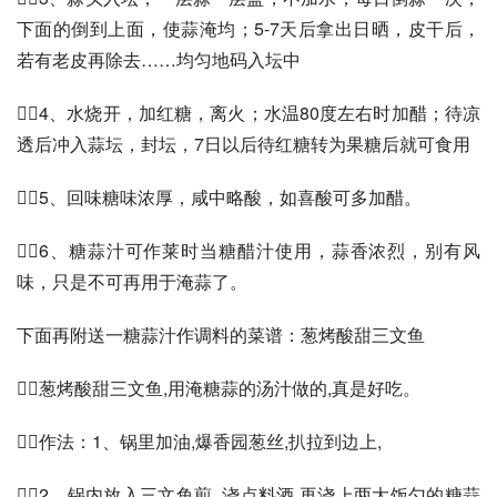
下面的倒到上面，使蒜淹均；5-7天后拿出日晒，皮干后，
若有老皮再除去……均匀地码入坛中
4、水烧开，加红糖，离火；水温80度左右时加醋；待凉
透后冲入蒜坛，封坛，7日以后待红糖转为果糖后就可食用
5、回味糖味浓厚，咸中略酸，如喜酸可多加醋。
6、糖蒜汁可作莱时当糖醋汁使用，蒜香浓烈，别有风
味，只是不可再用于淹蒜了。
下面再附送一糖蒜汁作调料的菜谱：葱烤酸甜三文鱼
葱烤酸甜三文鱼,用淹糖蒜的汤汁做的,真是好吃。
作法：1、锅里加油,爆香园葱丝,扒拉到边上,
2、锅内放入三文鱼煎 ,浇点料酒,再浇上两大饭勺的糖蒜