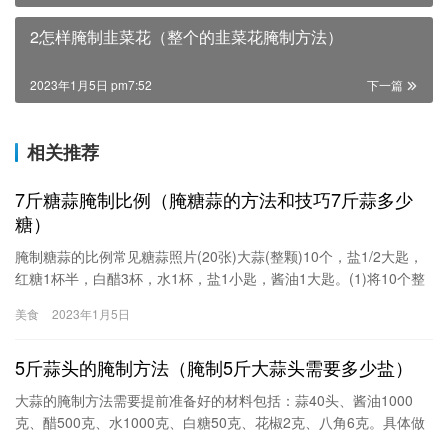
2怎样腌制韭菜花（整个的韭菜花腌制方法）
2023年1月5日 pm7:52
下一篇
相关推荐
7斤糖蒜腌制比例（腌糖蒜的方法和技巧7斤蒜多少
糖）
腌制糖蒜的比例常见糖蒜照片(20张)大蒜(整颗)10个，盐1/2大匙，
红糖1杯半，白醋3杯，水1杯，盐1小匙，酱油1大匙。(1)将10个整
颗大蒜外皮略微剥去一层备用。(2)将1锅水煮沸加入少许盐溶解后熄
美食
2023年1月5日
火，再放入大蒜浸渍20分钟，捞起沥干水份放凉备用。(3)将调味料
所有材料置于锅中混合加热，煮沸后离火冷却，即为糖醋汁。(4)将
5斤蒜头的腌制方法（腌制5斤大蒜头需要多少盐）
大蒜与冷却的糖醋汁一起放入容器中腌渍，
大蒜的腌制方法需要提前准备好的材料包括：蒜40头、酱油1000
克、醋500克、水1000克、白糖50克、花椒2克、八角6克。具体做
法如下：1、新鲜的大蒜剥去外边的那层皮，一定要留有两层外皮，