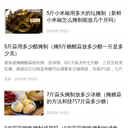
完全看自己喜好。烤了8串，一会就被解决了。食谱热量：472(大
5斤小米椒用多大的坛腌制（新鲜
卡)羊肉400g方法/步骤准备好羊肉，洗净。羊肉切小块。葱切小
圈，加入羊肉中。加入生抽。加入孜然粒
小米椒怎么腌制能放几个月吗）
2023年1月5日
5斤蒜用多少醋腌制（腌5斤糖醋蒜放多少醋一斤是多
少克）
谁知道腌糖醋蒜的比例，告诉我。0斤大蒜大约七斤醋，三百五拾克
红糖。根据自己口味盐和糖可以调整多少咸和甜，另加3勺盐，七斤
白糖一、备料剥皮蒜头100千克、食盐10千克、食醋53.3千克、白糖
美食
2023年1月5日
16.7千克。
7斤蒜头腌制放多少冰糖（腌糖蒜
的方法和技巧7斤蒜多少糖）
2023年1月5日
2岁宝宝能吃腌制咸菜吗（2岁宝宝能吃腌制的咸鱼