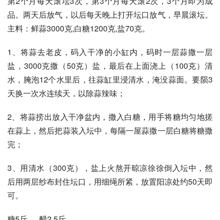
第2个月每天滚坛3次，第3个月每天滚2次，3个月即为成
品。两天后放气，以后每天晚上打开坛口放气，早晨滚坛。 
主料：鲜蒜3000克,白糖1200克,盐70克。
1、将蒜去老皮，码入干净的小缸内，码时一层蒜撒一层
盐，3000克撒（50克）盐，最后在上面浇上（100克）清
水，腌泡12个水里后，往蒜缸里浸清水，淹没蒜面。要陨3
天换一次水连续天，以除蒜辣味；
2、将蒜捞出放入干净盆内，撒入白糖，用手将糖均匀地搓
在蒜上，然后把蒜装入坛中，每隔一屋蒜撒一层白糖将糖撒
完；
3、用清水（300克），盐上火熬开晾凉徐徐倒入坛中，然
后用两层纱布封住坛口，用细绳所紧，放置阳凉处约50天即
可。
糖5斤…..醋2.5斤