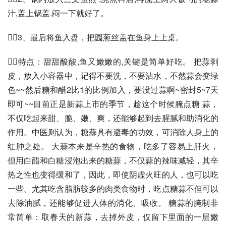
汁,盖上锅盖.闷一下就好了。
3、最后将鱼入盘，把园葱丝盖在鱼身上上桌。
特点：甜甜酸酸,鱼又嫩嫩的,关键是简单好吃。 把蒜剥
皮，放入小容器中，记得不要洗，不要沾水，不然蒜会变绿
色~~然后糖和醋2比1的比例加入，要没过蒜啊~密封5~7天
即可~~目前正是新蒜上市的季节，趁这个时候腌点糖 蒜，
不仅吃起来甜、脆、嫩、爽，还能够起到去腥腻和助消化的
作用。中医则认为，糖蒜具有避毒的功效，可消除人身上的
红肿之处。 大蒜本来是辛热的食物，吃多了容易上肝火，
但用白醋和白糖浸泡出来的糖蒜，不仅蒜的辣味减轻，其辛
热之性也变得缓和了，因此，即使阴虚火旺的人，也可以吃
一些。尤其吃含脂肪较多的肉类食物时，吃点糖蒜不但可以
去除油腻，还能够促进人体的消化、吸收。 糖蒜的腌制非
常简单：取春天的新蒜，去掉外皮，仅留下里面的一层嫩