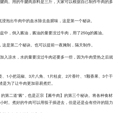
腱肉。用的牛腱肉原料是三斤，大家可以根据自己制作牛肉的多
彻底浸泡出牛肉中的血水除去血腥味，这是第一个秘诀。
盆中，倒入酱油，酱油的量要没过牛肉，用了250g的酱油。
，这是第二个秘诀。也可以提前一夜腌制，隔天制作。
加入凉水，水的量要没过牛肉还要多一些，因为牛肉受热之后就
、1小把花椒、3片八角、1片桂皮、2片香叶、1颗香果、3个干
山楂是为了让牛肉更加容易煮烂。
】的第二道“酱”，也是正宗【酱牛肉】的第三个秘诀。将各种食材
小时。煮好的牛肉可以用筷子插进去，但是还是会有些许的阻力