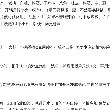
，加水、老抽、白糖、料酒、干辣椒、八角、桂皮、料酒、姜、葱
开，开锅后转小火60分钟，（期间要翻滚牛腱，不然容易糊锅，
便可供食用。 注意： 1．如果不善吃辣的，可不放辣椒。 2.
中浸泡3-4个小时，以便牛肉更进味
肉桂、大料、小茴香各2克用纱布扎成小口袋) 葱姜少许蒜和辣椒
6小时，把牛肉中的淤血泡出、洗净，然后用板刷刷洗1次，再用
炒,要把握好火候,看见有蘑菇沫子时加开水冲成糖色,白糖的量按
中间，老肉码放四边，兑进开水，加入全料口袋，老抽多加,葱姜
子或其它如盘子等压在牛肉上，竹板上加重物压住。