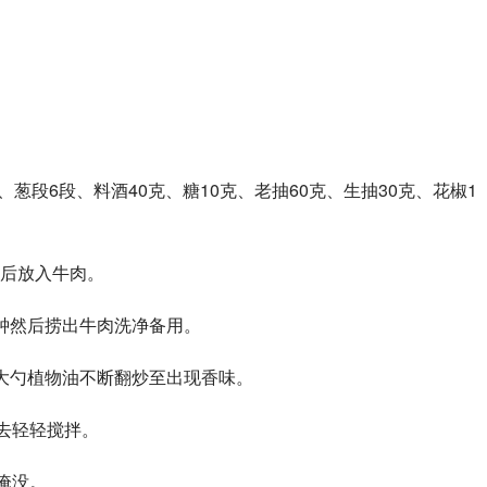
、葱段6段、料酒40克、糖10克、老抽60克、生抽30克、花椒1
后放入牛肉。
钟然后捞出牛肉洗净备用。
大勺植物油不断翻炒至出现香味。
去轻轻搅拌。
淹没。