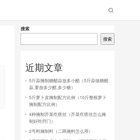
搜索
搜索
近期文章
5斤蒜腌制糖醋蒜放多小醋（5斤蒜做糖醋
蒜,要放多少醋,多少糖）
5斤萝卜皮腌制配方比例（10斤整根萝卜
腌制配方比例）
4种腌制芥菜疙瘩丝（芥菜疙瘩丝怎么腌
制好吃窍门）
2号料腌制料（二两腌料怎么用）