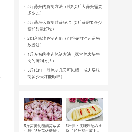
5斤蒜头的腌制方法（腌制5斤大蒜头需要
多少盐）
5斤蒜怎么腌制醋蒜好吃（5斤蒜需要多少
糖和醋最好吃）
2倒入酱油腌制肉馅（肉馅先放油还是先
放酱油）
1斤左右的牛肉腌制方法（家常腌大块牛
肉的腌制方法）
5斤咸肉一般腌制几天可以晒（咸肉要腌
制多少天才能晾晒）
将
5斤蒜腌制糖醋蒜放多
5斤萝卜皮腌制配方比
小醋（5斤蒜做糖醋蒜,
例（10斤整根萝卜腌