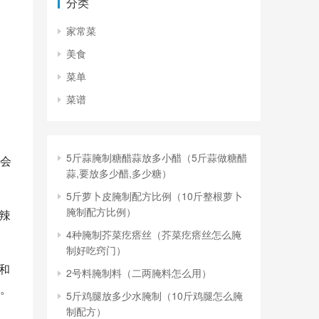
分类
家常菜
美食
菜单
菜谱
5斤蒜腌制糖醋蒜放多小醋（5斤蒜做糖醋
会
蒜,要放多少醋,多少糖）
5斤萝卜皮腌制配方比例（10斤整根萝卜
腌制配方比例）
辣
4种腌制芥菜疙瘩丝（芥菜疙瘩丝怎么腌
制好吃窍门）
和
2号料腌制料（二两腌料怎么用）
。
5斤鸡腿放多少水腌制（10斤鸡腿怎么腌
制配方）