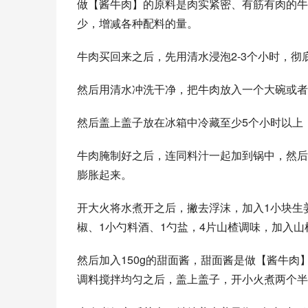
做【酱牛肉】的原料是肉实紧密、有筋有肉的牛
少，增减各种配料的量。
牛肉买回来之后，先用清水浸泡2-3个小时，
然后用清水冲洗干净，把牛肉放入一个大碗或者
然后盖上盖子放在冰箱中冷藏至少5个小时以上
牛肉腌制好之后，连同料汁一起加到锅中，然后
膨胀起来。
开大火将水煮开之后，撇去浮沫，加入1小块生姜
椒、1小勺料酒、1勺盐，4片山楂调味，加入
然后加入150g的甜面酱，甜面酱是做【酱牛肉
调料搅拌均匀之后，盖上盖子，开小火煮两个半