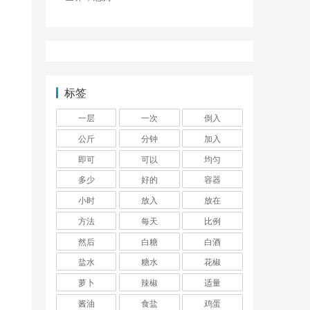
标签
一层
一次
倒入
公斤
分钟
加入
即可
可以
均匀
多少
好的
容器
小时
放入
放在
方法
每天
比例
然后
白糖
白酒
盐水
糖水
花椒
萝卜
辣椒
适量
酱油
食盐
鸡蛋