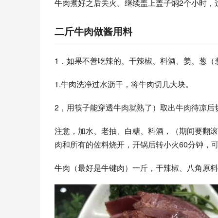
牛肉煮好之后关火。继续盖上盖子焖2个小时，
二斤牛肉做酱用料
1．如果不善吃辣的、干辣椒、料酒、姜、葱（
1.牛肉洗净过水沥干，将牛肉切几大块。
2，用筷子能穿透牛肉就熟了）取出牛肉待凉后
注意，加水、老抽、白糖、料酒，（期间要翻滚
肉和所有的佐料烧开，开锅后转小火60分钟，
牛肉（最好是牛键肉）一斤，干辣椒、八角原料