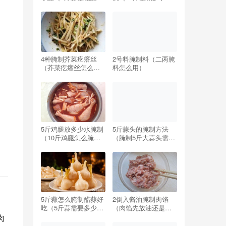
要放多少醋,多少糖）
制配方比例）
4种腌制芥菜疙瘩丝
2号料腌制料（二两腌
（芥菜疙瘩丝怎么腌
料怎么用）
制好吃窍门）
5斤鸡腿放多少水腌制
5斤蒜头的腌制方法
（10斤鸡腿怎么腌制
（腌制5斤大蒜头需要
配方）
多少盐）
5斤蒜怎么腌制醋蒜好
2倒入酱油腌制肉馅
吃（5斤蒜需要多少糖
（肉馅先放油还是先
和醋最好吃）
放酱油）
肉