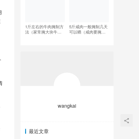
用
在
1斤左右的牛肉腌制方
5斤咸肉一般腌制几天
法（家常腌大块牛肉
可以晒（咸肉要腌制
的腌制方法）
多少天才能晾晒）
备
清
wangkai
牛
蒜
最近文章