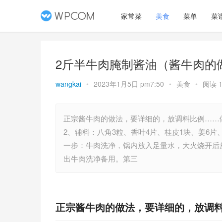
家常菜
美食
菜单
菜
2斤半牛肉腌制酱油（酱牛肉的
wangkai
•
2023年1月5日 pm7:50
•
美食
•
阅读 1
正宗酱牛肉的做法，要详细的，放调料比例……做
2、辅料：八角3粒、香叶4片、桂皮1块、姜6片、
一步：牛肉洗净，锅内放入足量水，大火烧开后
出牛肉洗净备用。第三
正宗酱牛肉的做法，要详细的，放调