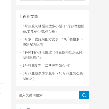
近期文章
5斤蒜腌制糖醋蒜放多小醋（5斤蒜做糖醋
蒜,要放多少醋,多少糖）
5斤萝卜皮腌制配方比例（10斤整根萝卜
腌制配方比例）
4种腌制芥菜疙瘩丝（芥菜疙瘩丝怎么腌
制好吃窍门）
2号料腌制料（二两腌料怎么用）
5斤鸡腿放多少水腌制（10斤鸡腿怎么腌
制配方）
、