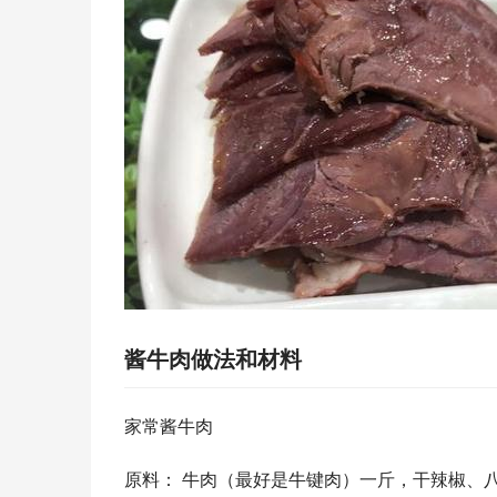
酱牛肉做法和材料
家常酱牛肉
原料： 牛肉（最好是牛键肉）一斤，干辣椒、八