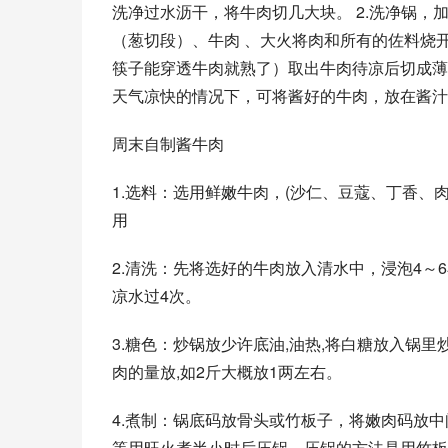
洗净过水沥干，将牛肉切几大块。 2.洗净锅
（葱切段）、牛肉 、大火将肉和所有的佐料烧
筷子能穿透牛肉就熟了）取出牛肉待凉后切成薄片
天气凉快的情况下，可将酱好的牛肉，放在酱汁
周末自制酱牛肉
1.选料：选用鲜嫩牛肉，(沙仁、豆蔻、丁香、
用
2.清洗：先将选好的牛肉放入清水中，浸泡4～
凉水过4次。
3.糖色：炒锅放少许底油,油热,将白糖放入锅里
肉的量放,如2斤大概放1两左右。
4.煮制：锅底码放骨头或竹板子，将嫩肉码放
等用旺火煮半小时后压锅。压锅的方法是用竹板