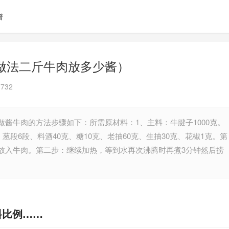
谱
做法二斤牛肉放多少酱）
732
酱牛肉的方法步骤如下：所需原材料：1、主料：牛腱子1000克。
葱段6段、料酒40克、糖10克、老抽60克、生抽30克、花椒1克。第
放入牛肉。第二步：继续加热，等到水再次沸腾时再煮3分钟然后捞
料比例……