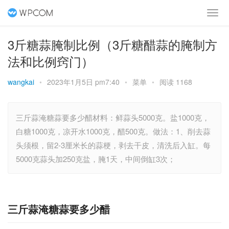
3斤糖蒜腌制比例（3斤糖醋蒜的腌制方
法和比例窍门）
wangkai
•
2023年1月5日 pm7:40
•
菜单
•
阅读 1168
三斤蒜淹糖蒜要多少醋材料：鲜蒜头5000克。盐1000克，
白糖1000克，凉开水1000克，醋500克。做法：1、削去蒜
头须根，留2-3厘米长的蒜梗，剥去干皮，清洗后入缸。每
5000克蒜头加250克盐，腌1天，中间倒缸3次；
三斤蒜淹糖蒜要多少醋