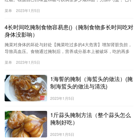
白糖一、备料剥皮蒜头100千克、食盐10千克、食醋53.3千克、白糖
菜单
2023年1月5日
16.7千克。糖醋大蒜的腌制方法比例蒜头(大蒜)1、蒜头剥去外层干
皮、切去根部洗净。分2到3次装入罐中(罐内开水烫过晒干)，分别每
4长时间吃腌制食物容易患()（腌制食物多长时间吃对
次都撒上
身体没影响）
腌菜对身体的坏处与好处【腌菜吃过多的4大危害】增加肾脏负担，
导致高血压。食物通过腌制后，营养成分基本上被破坏，吃的再多
也吸取不了营养，相反，腌制食品大都是放了过多的盐，导致食品
菜单
2023年1月5日
的含盐量过高，而身体里的盐过高，就会影响身体的水平衡，导致
肾脏的负担加重，容易产生高血压。容易得溃疡和发炎
1海誓的腌制（海蜇头的做法）(腌
制海蜇头的做法与清洗)
2023年1月5日
1斤蒜头腌制方法（整个蒜头怎么
腌制好吃）
2023年1月5日