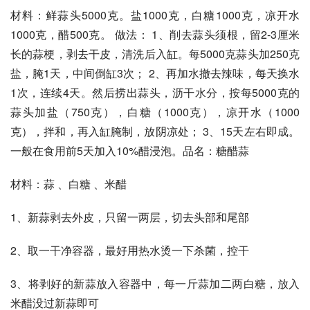
材料：鲜蒜头5000克。盐1000克，白糖1000克，凉开水
1000克，醋500克。 做法： 1、削去蒜头须根，留2-3厘米
长的蒜梗，剥去干皮，清洗后入缸。每5000克蒜头加250克
盐，腌1天，中间倒缸3次； 2、再加水撤去辣味，每天换水
1次，连续4天。然后捞出蒜头，沥干水分，按每5000克的
蒜头加盐（750克），白糖（1000克），凉开水（1000
克），拌和，再入缸腌制，放阴凉处； 3、15天左右即成。
一般在食用前5天加入10%醋浸泡。品名：糖醋蒜
材料：蒜 、白糖 、米醋
1、新蒜剥去外皮，只留一两层，切去头部和尾部
2、取一干净容器，最好用热水烫一下杀菌，控干
3、将剥好的新蒜放入容器中，每一斤蒜加二两白糖，放入
米醋没过新蒜即可