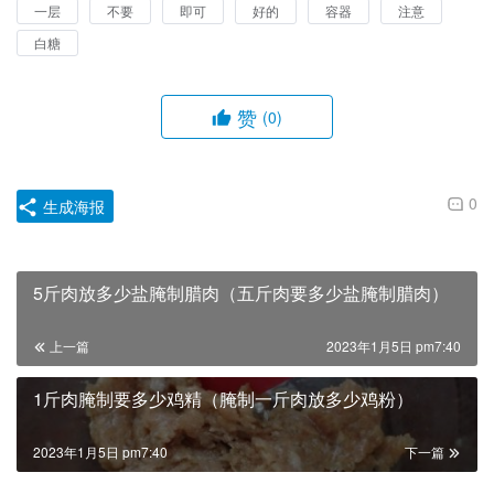
一层
不要
即可
好的
容器
注意
白糖
赞
(0)
0
生成海报
5斤肉放多少盐腌制腊肉（五斤肉要多少盐腌制腊肉）
上一篇
2023年1月5日 pm7:40
1斤肉腌制要多少鸡精（腌制一斤肉放多少鸡粉）
2023年1月5日 pm7:40
下一篇