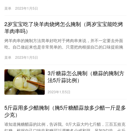
抹到，然后放入盘中，腌至四天翻盘一次，上下必须翻动，再腌制
菜单
2023年1月5日
三天，有太阳就可以凉晒了，根据当时的气温晒至七至半月即可，
不要晒太干
2岁宝宝吃了块羊肉烧烤怎么腌制（两岁宝宝能吃烤
羊肉串吗）
烤羊肉串的腌制方法简单好吃对于烤肉串来说，并不一定要去外面
吃。自己做起来也是非常简单的。只需把肉根据自己的口味提前腌
一下，然后串起来一烤就解决了。肉和肉之间可以串插点蔬菜类，
菜单
2023年1月5日
我觉得洋葱满提味的。另外还可加一些青红椒等。总之做法随意，
完全看自己喜好。烤了8串，一会就被解决了。食谱热量：472(大
3斤糖蒜怎么腌制（糖蒜的腌制方
卡)羊肉400g方法/步骤准备好羊肉，洗净。羊肉切小块。葱切小
圈，加入羊肉中。加入生抽。加入
法5斤蒜比例）
2023年1月5日
5斤蒜用多少醋腌制（腌5斤糖醋蒜放多少醋一斤是多
少克）
谁知道腌糖醋蒜的比例，告诉我。0斤大蒜大约七斤醋，三百五拾克
红糖。根据自己口味盐和糖可以调整多少咸和甜，另加3勺盐，七斤