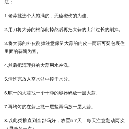
法：
1.老蒜挑选个大饱满的，无磕碰伤的为佳。
2.用刀将大蒜的根部削掉然后再把大蒜的上部过长的削掉。
3.将大蒜的外皮削掉注意保留大蒜的内皮一两层可疑包裹住
里面的蒜瓣为宜。
4.然后把清理好的大蒜用水冲洗。
5.清洗完放入空水盆中控干水分。
6.晾干的大蒜找一个干净的容器码放一层大蒜。
7.再均匀的在蒜上撒一层盐再码放一层大蒜。
8.以此类推直到全部码好，放置5-7天，每天注意翻动两次
（早晚各一次）。