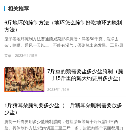
相关推荐
6斤地环的腌制方法（地环怎么腌制好吃地环的腌制
方法）
鬼子姜地环腌制方法普通腌咸菜那样腌渍：洋姜50千克，洗净去
杂，晾晒、通风一天以上，不能有湿气，否则腌出来发黑。工具/原
料洋姜(2)方法/步骤1/3分步阅读普通腌咸菜那样腌渍：洋姜50千
菜单
2023年1月5日
克，洗净去杂，晾晒、通风一天以上，不能有湿气，否则腌出来发
黑放入瓦
7斤重的鹅需要盐多少盐腌制（腌
一只5斤重的鹅大约要用多少盐）
2023年1月5日
1斤猪耳朵腌制要多少盐（一斤猪耳朵腌制需要放多
少盐）
腌制一斤肉要用多少盐腌制腊肉，包括腊鱼等每十斤只需用三两
盐。具体制作方法:把肉切至二至三斤一条，盐把肉整个表面都用力