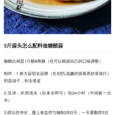
3斤蒜头怎么配料做糖醋蒜
糖醋比例是1斤醋8两糖（也可以根据自己的口味调整）
制作：1.将大蒜切去蒜梗（先别扔,选嫩的留着再炒菜就行）
和蒜须子，剥去老皮
2.洗净，并用清水（自来水即可）泡24小时（中间换一次
水）
3.捞出控净水，撒上食盐拌匀腌制2到3天，一天要翻拌2次