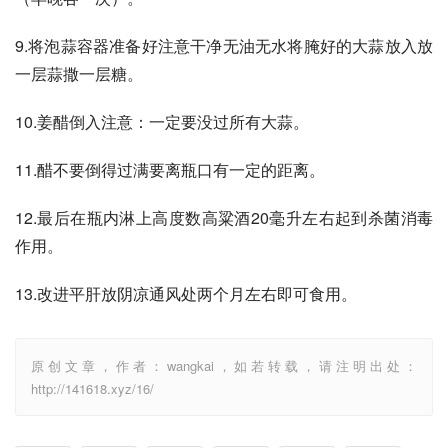
9.将泡蒜容器准备好注意干净无油无水将腌好的大蒜放入放
一层蒜撒一层糖。
10.姜醋倒入注意：一定要没过所有大蒜。
11.醋不要倒得过满要离瓶口有一定的距离。
12.最后在瓶内淋上高度数高粱酒20毫升左右起到杀菌消毒
作用。
13.改进平肝放阴凉通风处两个月左右即可食用。
原创文章，作者：wangkai，如若转载，请注明出处：
http://141618.xyz/16/