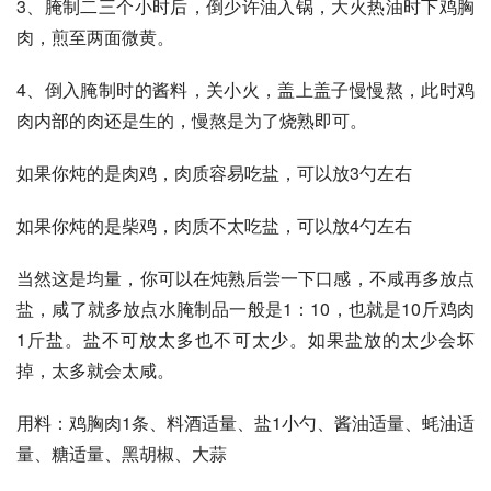
3、腌制二三个小时后，倒少许油入锅，大火热油时下鸡胸
肉，煎至两面微黄。
4、倒入腌制时的酱料，关小火，盖上盖子慢慢熬，此时鸡
肉内部的肉还是生的，慢熬是为了烧熟即可。
如果你炖的是肉鸡，肉质容易吃盐，可以放3勺左右
如果你炖的是柴鸡，肉质不太吃盐，可以放4勺左右
当然这是均量，你可以在炖熟后尝一下口感，不咸再多放点
盐，咸了就多放点水腌制品一般是1：10，也就是10斤鸡肉
1斤盐。盐不可放太多也不可太少。如果盐放的太少会坏
掉，太多就会太咸。
用料：鸡胸肉1条、料酒适量、盐1小勺、酱油适量、蚝油适
量、糖适量、黑胡椒、大蒜