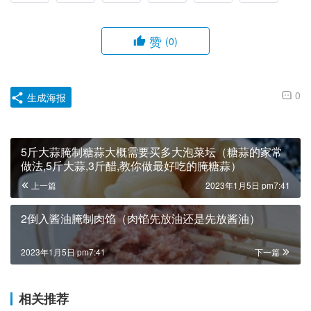
赞
(0)
0
生成海报
5斤大蒜腌制糖蒜大概需要买多大泡菜坛（糖蒜的家常
做法,5斤大蒜,3斤醋,教你做最好吃的腌糖蒜）
上一篇
2023年1月5日 pm7:41
2倒入酱油腌制肉馅（肉馅先放油还是先放酱油）
2023年1月5日 pm7:41
下一篇
相关推荐