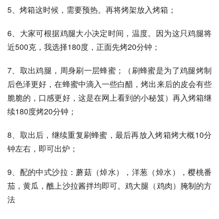
5、烤箱这时候，需要预热。再将烤架放入烤箱；
6、大家可根据鸡腿大小决定时间，温度。因为这只鸡腿将
近500克，我选择180度，正面先烤20分钟；
7、取出鸡腿，周身刷一层蜂蜜；（刷蜂蜜是为了鸡腿烤制
后色泽更好，在蜂蜜中滴入一些白醋，烤出来后的皮会有些
脆脆的，口感更好，这是在网上看到的小秘笈）再入烤箱继
续180度烤20分钟；
8、取出后，继续重复刷蜂蜜，最后再放入烤箱烤大概10分
钟左右，即可出炉；
9、配的中式沙拉：蘑菇（焯水），洋葱（焯水），樱桃番
茄，黄瓜，醮上沙拉酱拌均即可。鸡大腿（鸡肉）腌制的方
法