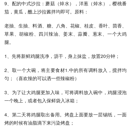
9、配的中式沙拉：蘑菇（焯水），洋葱（焯水），樱桃番
茄，黄瓜，醮上沙拉酱拌均即可。原料：
老抽、生抽、料酒、糖、八角、花椒、桂皮、香叶、茴香、
草果、胡椒粉、四川辣油、姜末、蒜瓣、葱末、一个大鸡
腿。
1、先将新鲜鸡腿洗净，沥干，身上抹盐，放置20分钟；
2、取一个大碗，将主要食材1.中的所有调料放入，搅拌均
匀；（喜欢辣的可以洒一些辣椒粉）
3、为了让大鸡腿更加入味，可将调料放入碗中，鸡腿浸泡
一个晚上，或者包入保鲜袋入冰箱；
4、第二天将鸡腿取出备用。烤盘上面要放一层锡纸，一面
烤的时候有油脂滴下来污染烤盘；