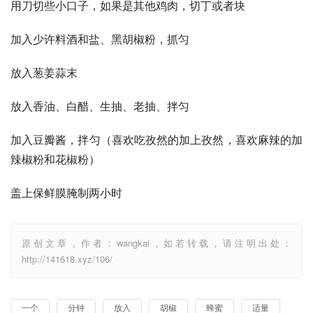
用刀切些小口子，如果是其他鸡肉，切丁或者块
加入少许料酒和盐、黑胡椒粉，抓匀
放入葱姜蒜末
放入香油、白醋、生抽、老抽、拌匀
加入豆瓣酱，拌匀（喜欢吃孜然的加上孜然，喜欢麻辣的加
辣椒粉和花椒粉）
盖上保鲜膜腌制两小时
原创文章，作者：wangkai，如若转载，请注明出处：
http://141618.xyz/106/
一个
分钟
放入
胡椒
蜂蜜
适量