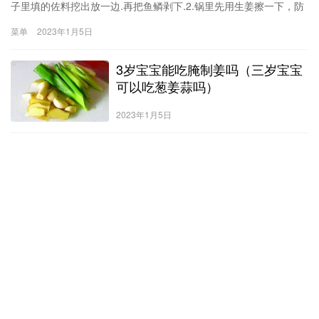
子里填的佐料挖出放一边.再把鱼鳞剥下.2.锅里先用生姜擦一下，防
治煎鱼时粘锅.3.锅里放入食用油，开最小火慢慢煎黄.因为鱼是经过
菜单
2023年1月5日
腌制过的，鱼皮真的特别难煎.煎了三条一条都没好的.表面
3岁宝宝能吃腌制姜吗（三岁宝宝
可以吃葱姜蒜吗）
2023年1月5日
1斤蒜苔腌制多少盐（腌蒜苔一斤蒜苔需要多少盐）
怎么淹蒜苔【原材料和调味料】：【原材料】：蒜苔。【调味
料】：A.糖醋腌蒜苔：冷清水1小碗、山西老陈醋1勺、食盐1/2茶
匙、白糖3茶匙。B.油浸鲜辣蒜苔：食用油、花椒、新鲜红辣椒或干
菜单
2023年1月5日
红辣椒、生姜、生抽1勺、山西老陈醋1/2勺、花椒水或清水1勺、白
糖1/4茶匙。C.酱香腌蒜苔：食用油、生姜、豆瓣酱1汤匙、黄豆酱1
汤匙、清水小半碗。【蒜苔的处理过程】：1.蒜苔用淡盐水浸泡10
分钟:
Copyright © 2023
141618.xyz
版权所有
粤ICP备000000000号
Powered by
141618.xyz