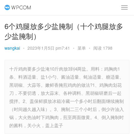
6个鸡腿放多少盐腌制（十个鸡腿放多
少盐腌制）
wangkai
•
2023年1月5日 pm7:41
•
菜单
•
阅读 1798
十斤鸡肉要多少盐淹10斤肉放3到4两盐。用料：鸡胸肉1
条、料酒适量、盐1小勺、酱油适量、蚝油适量、糖适量、
黑胡椒、大蒜等。嫩鲜香腌煎鸡肉的做法?1、鸡胸肉划花
刀，不要切透，放大蒜末、各种调料、黑胡椒研磨后一起
搅拌。2、盖保鲜膜放冰箱冷藏一个多小时后翻面继续腌制
（时间越久越入味）。3、腌制二三个小时后，倒少许油入
锅，大火热油时下鸡胸肉，煎至两面微黄。4、倒入腌制时
的酱料，关小火，盖上盖子