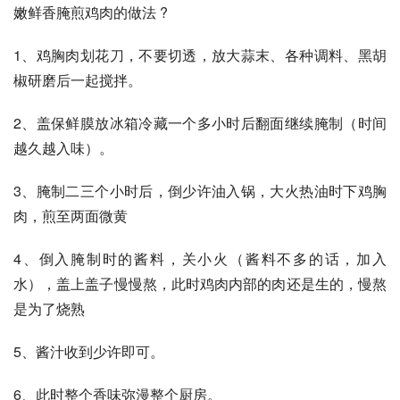
嫩鲜香腌煎鸡肉的做法 ?
1、鸡胸肉划花刀，不要切透，放大蒜末、各种调料、黑胡
椒研磨后一起搅拌。
2、盖保鲜膜放冰箱冷藏一个多小时后翻面继续腌制（时间
越久越入味）。
3、腌制二三个小时后，倒少许油入锅，大火热油时下鸡胸
肉，煎至两面微黄
4、倒入腌制时的酱料，关小火（酱料不多的话，加入
水），盖上盖子慢慢熬，此时鸡肉内部的肉还是生的，慢熬
是为了烧熟
5、酱汁收到少许即可。
6、此时整个香味弥漫整个厨房。