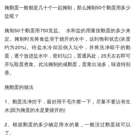
腌鹅蛋一般都是几十个一起腌制，那么腌制50个鹅蛋用多少
盐呢？
腌制50个鹅蛋用750克盐。  水和盐的用量按鹅蛋的多少来
定。腌制时先将食盐溶于烧开的水中，达到饱和状态(浓度
约为20%)。待盐水冷却后倒入坛中，并将洗净晾干的鹅
蛋，逐个放进盐水中，密封坛口，置通风处，25天左右即可
开坛取蛋煮食。此法腌制的咸鹅蛋，蛋黄出油多，味道特别
香。  
腌鹅蛋的做法 
1、鹅蛋洗净控干，最好用干毛巾擦一下，尽量不要沾有生
水(因为腌蛋的水是要烧开的) 
2、根据鹅蛋的多少确定用水的量，一般没过鹅蛋就可以
了。 