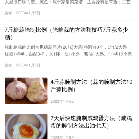
人咸淡口味而定。腌鱼：属于家常菜菜谱，主要原料是草鱼；工艺
是腌制，制作简单。原料：草鱼（4斤以上）配料：葱、姜丝调料：
美食
2023年1月5日
料酒、花椒、盐1、将鱼从由头部至尾在背鳍上刨开洗净，把鱼肚内
的黑膜清理掉（要记住哦，这里忘记清理了，后来才清理的）
7斤糖蒜腌制比例（腌糖蒜的方法和技巧7斤蒜多少
糖）
腌制糖蒜的比例常见糖蒜照片(20张)大蒜(整颗)10个，盐1/2大匙，
红糖1杯半，白醋3杯，水1杯，盐1小匙，酱油1大匙。(1)将10个整
颗大蒜外皮略微剥去一层备用。(2)将1锅水煮沸加入少许盐溶解后熄
美食
2023年1月5日
火，再放入大蒜浸渍20分钟，捞起沥干水份放凉备用。(3)将调味料
所有材料置于锅中混合加热，煮沸后离火冷却，即为糖醋汁。(4)将
4斤蒜腌制方法（蒜的腌制方法10
大蒜与冷却的糖醋汁一起放入容器中腌渍，
斤蒜比例）
2023年1月5日
7天后快速腌制咸鸡蛋方法（咸鸡
蛋的腌制方法出油七天）
2023年1月5日