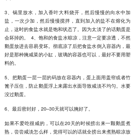
3、锅里放水，加入香叶大料烧开，然后慢慢的向水中加
盐，一次少加，然后慢慢搅拌，直到加入的盐不在熔化为
止，这时的食盐水就是饱和状态了。因为太淡了的话鹅蛋是
会坏掉的。  4、饱和的食盐水晾凉，注意一定要凉透，不然
鹅蛋放进去容易变坏。彻底凉了后把食盐水倒入容器内，最
好是那种腌咸菜的小缸，玻璃的容器也可以，最好不要用塑
料的。  
5、把鹅蛋一层一层的码放在容器内，蛋上面用盖帘或者竹
篦子压住，防止鹅蛋浮上来露出水面导致咸淡不均匀。水要
没过鹅蛋。  
6、最后密封好，20–30天就可以腌好了。  
如果不爱吃很咸的，可以在20天的时候捞出来一颗鹅蛋煮
熟，尝尝咸淡怎么样，觉得可以的话就全捞出来煮熟晾凉放