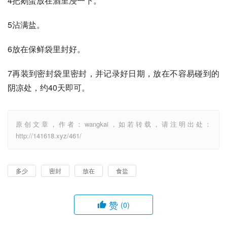
4把鹅蛋放在酒里浸一下。
5沾满盐。
6放在保鲜袋里封好。
7再装到密封袋里密封，并记录好日期，放在不容易碰到的
阴凉处，约40天即可。
原创文章，作者：wangkai，如若转载，请注明出处：
http://141618.xyz/461/
多少
密封
放在
食盐
赞
(0)