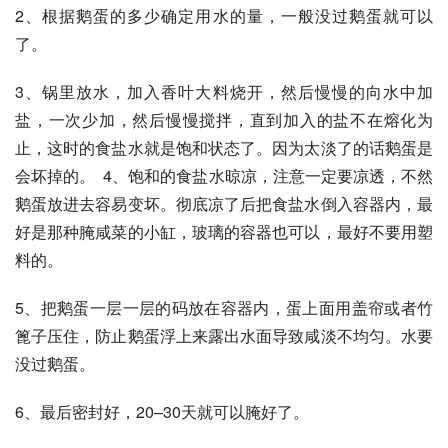
2、根据鹅蛋的多少确定用水的量，一般没过鹅蛋就可以
了。 
3、锅里放水，加入香叶大料烧开，然后慢慢的向水中加
盐，一次少加，然后慢慢搅拌，直到加入的盐不在熔化为
止，这时的食盐水就是饱和状态了。因为太淡了的话鹅蛋是
会坏掉的。  4、饱和的食盐水晾凉，注意一定要凉透，不然
鹅蛋放进去容易变坏。彻底凉了后把食盐水倒入容器内，最
好是那种腌咸菜的小缸，玻璃的容器也可以，最好不要用塑
料的。  
5、把鹅蛋一层一层的码放在容器内，蛋上面用盖帘或者竹
篦子压住，防止鹅蛋浮上来露出水面导致咸淡不均匀。水要
没过鹅蛋。  
6、最后密封好，20–30天就可以腌好了。  