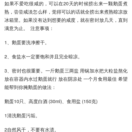
如果不爱吃很咸的，可以在20天的时候捞出来一颗鹅蛋煮
熟，尝尝咸淡怎么样，觉得可以的话就全捞出来煮熟晾凉放
冰箱里。如果没有达到想要的咸度，就在密封放几天，直到
满意为止。  注意事项： 
1、鹅蛋要洗净擦干。  
2、食盐水一定要饱和并且完全晾凉。  
3、密封也很重要。一斤鹅蛋三两盐 用锅加水把大粒盐熬化 
放在容器内水过鹅蛋就行 放在阴凉处 一个月食用最佳 希望
能帮到你腌鹅蛋的做法：
鹅蛋10只、高度白酒 (30ml)、食用盐 (150克)
1清洗鹅蛋污垢。
2自然风干，不要有水渍。