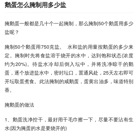
鹅蛋怎么腌制用多少盐
腌鹅蛋一般都是几十个一起腌制，那么腌制50个鹅蛋用多少
盐呢？
腌制50个鹅蛋用750克盐。  水和盐的用量按鹅蛋的多少来
定。腌制时先将食盐溶于烧开的水中，达到饱和状态(浓度
约为20%)。待盐水冷却后倒入坛中，并将洗净晾干的鹅
蛋，逐个放进盐水中，密封坛口，置通风处，25天左右即可
开坛取蛋煮食。此法腌制的咸鹅蛋，蛋黄出油多，味道特别
香。  
腌鹅蛋的做法 
1、鹅蛋洗净控干，最好用干毛巾擦一下，尽量不要沾有生
水(因为腌蛋的水是要烧开的) 