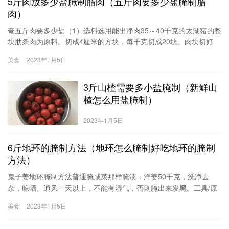
5斤肉放多少盐腌制腊肉（五斤肉要多少盐腌制腊
肉）
奄五斤肉要多少盐（1）选料选用能出净肉35～40千克的太湖猪的整
块肋条肉为原料。切成4厘米的方块，每千克切成20块。肉块切好
后，把五花肉、硬膘分开。（2）配料（香料装入纱布袋）以50千克
美食
2023年1月5日
猪肋条肉计：白糖2．5千克精盐1．5～1．75千克桂皮100克绍酒
2．0～2．5千克八角100克红曲米0．6克姜100克葱（捆成束）2．
3斤山楂需要多小盐腌制（新鲜山
0克（3）煮制将原料肉先在清水中白煮。五花肉
楂怎么用盐腌制）
2023年1月5日
6斤地环的腌制方法（地环怎么腌制好吃地环的腌制
方法）
鬼子姜地环腌制方法普通腌咸菜那样腌渍：洋姜50千克，洗净去
杂，晾晒、通风一天以上，不能有湿气，否则腌出来发黑。工具/原
料洋姜(2)方法/步骤1/3分步阅读普通腌咸菜那样腌渍：洋姜50千
美食
2023年1月5日
克，洗净去杂，晾晒、通风一天以上，不能有湿气，否则腌出来发
黑放入瓦缸内，放一层地环鬼子姜撒盐，用盐量为9千克，放好后倒