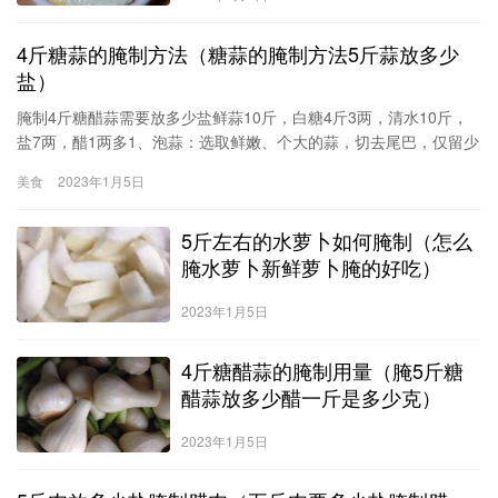
4斤糖蒜的腌制方法（糖蒜的腌制方法5斤蒜放多少
盐）
腌制4斤糖醋蒜需要放多少盐鲜蒜10斤，白糖4斤3两，清水10斤，
盐7两，醋1两多1、泡蒜：选取鲜嫩、个大的蒜，切去尾巴，仅留少
许把，放入凉水里泡3-7天，根据气温冷暖可适当减少或增加泡水的
美食
2023年1月5日
时间。每天换一次水，把蒜的嫩味泡出去，然后捞出，放入一干净
坛子内。2、腌蒜：将泡好的蒜放入坛子内，放一层蒜撒一层盐，第
5斤左右的水萝卜如何腌制（怎么
二天搅拌一次，以后每天搅拌一次，3-4天捞出
腌水萝卜新鲜萝卜腌的好吃）
2023年1月5日
4斤糖醋蒜的腌制用量（腌5斤糖
醋蒜放多少醋一斤是多少克）
2023年1月5日