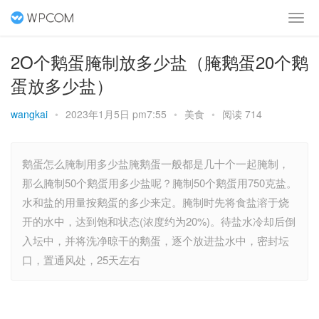
2O个鹅蛋腌制放多少盐（腌鹅蛋20个鹅
蛋放多少盐）
wangkai
•
2023年1月5日 pm7:55
•
美食
•
阅读 714
鹅蛋怎么腌制用多少盐腌鹅蛋一般都是几十个一起腌制，
那么腌制50个鹅蛋用多少盐呢？腌制50个鹅蛋用750克盐。
水和盐的用量按鹅蛋的多少来定。腌制时先将食盐溶于烧
开的水中，达到饱和状态(浓度约为20%)。待盐水冷却后倒
入坛中，并将洗净晾干的鹅蛋，逐个放进盐水中，密封坛
口，置通风处，25天左右