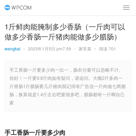
1斤鲜肉能腌制多少香肠（一斤肉可以
做多少香肠一斤猪肉能做多少腊肠）
wangkai
•
2023年1月5日 pm7:59
•
家常菜
•
阅读 701
手工香肠一斤要多少肉一比一，肠衣分量可以忽略不计。
你好！一斤要9.8斤肉如有疑问，请追问。大概2斤多肉一
斤香肠1斤腊肠要几斤猪肉我记得有广告说一斤肉做七两腊
肠，换算就是1.4斤左右吧要很多吧，腊肠都有一斤啊自己
家
手工香肠一斤要多少肉