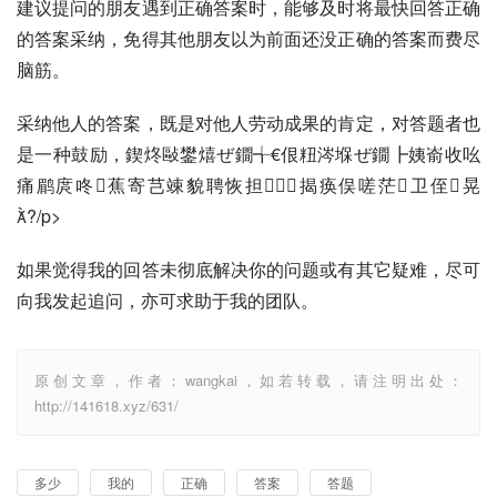
建议提问的朋友遇到正确答案时，能够及时将最快回答正确
的答案采纳，免得其他朋友以为前面还没正确的答案而费尽
脑筋。
采纳他人的答案，既是对他人劳动成果的肯定，对答题者也
是一种鼓励，鍥炵敺鐢熺ぜ鐗╅€佷粈涔堢ぜ鐗┣姨嵛收吆
痛鹛庹咚蕉寄芑竦貌聘恢担揭痪俣嗟茫卫侄晃
?/p>
如果觉得我的回答未彻底解决你的问题或有其它疑难，尽可
向我发起追问，亦可求助于我的团队。
原创文章，作者：wangkai，如若转载，请注明出处：
http://141618.xyz/631/
多少
我的
正确
答案
答题