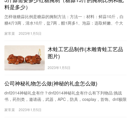
料是多少）
怎样做糖蒜比例是糖蒜的腌制方法：方法一：材料：鲜蒜10斤，白
糖4斤3两，清水10斤，盐7两，醋1两多1、泡蒜：选取鲜嫩、个大
的蒜，切去尾巴，仅留少许把，放入凉水里泡3-7天，根据气温冷暖
家常菜
2023年1月5日
可适当减少或增加泡水的时间。每天换一次水，把蒜的嫩味泡出
去，然
木蛙工艺品制作(木雕青蛙工艺品
图片)
2023年1月5日
公司神秘礼物怎么做(神秘的礼盒怎么做)
dnf2014神秘礼盒有什？dnf2014神秘礼盒有什么有下列物品:挑战
书，药剂类，邀请函，武器，APC，防具，cosplay，首饰。dnf极限
突破礼盒里边的神秘礼物是什？dnf极限突破礼盒里边的神一身时装
家常菜
2023年1月5日
+20张邀请函+1个深渊卷神秘新年礼盒怎么获得？老师叫我们做礼品
包装设计，怎么做礼品设计的选择定位十分重要，它能给人们一