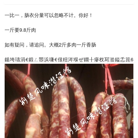
一比一，肠衣分量可以忽略不计。你好！
一斤要9.8斤肉
如有疑问，请追问。大概2斤多肉一斤香肠
鍎垮瓙涓€鍛ㄥ瞾浜嗛€佷粈涔堢ぜ鐗╂瘮杈冩湁鎰忎箟6