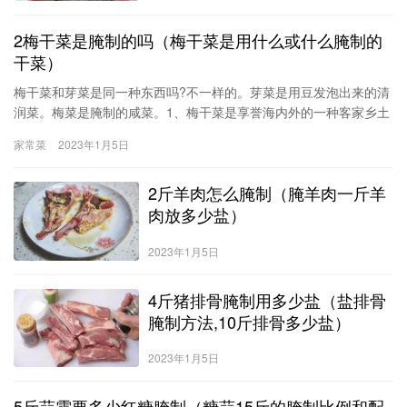
2梅干菜是腌制的吗（梅干菜是用什么或什么腌制的
干菜）
梅干菜和芽菜是同一种东西吗?不一样的。芽菜是用豆发泡出来的清
润菜。梅菜是腌制的咸菜。1、梅干菜是享誉海内外的一种客家乡土
菜。秋末冬初，菜园里的芥菜抽了苔，它拇指粗细，顶带花蕾，形
家常菜
2023年1月5日
如秋萄，脆嫩味甘。2、这时，村妇摘下菜心(长约5寸左
2斤羊肉怎么腌制（腌羊肉一斤羊
肉放多少盐）
2023年1月5日
4斤猪排骨腌制用多少盐（盐排骨
腌制方法,10斤排骨多少盐）
2023年1月5日
5斤蒜需要多少红糖腌制（糖蒜15斤的腌制比例和配