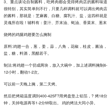
3、重点谈论自制酱料，吃烤肉都会觉得烤肉店的酱料味道
很特别，其实简单到不行，只要几样调料就可以调出烤肉店
的酱料，那就是：芝麻酱、白糖、腐乳汁、盐，这四样就是
灵魂所在啦！辅料有：姜汁、芥末油、蚝油、香菜末、葱末
烧烤的鸡腿鸡翅要怎么腌制
原料:鸡翅一合，葱，姜，蒜，八角，花椒，桂皮，酱油，
盐，糖，料酒，黑醋若干。
制法:将鸡翅一个切成两块，放入大碗中，加上述调料腌制6-
12小时，翻动1-2次。
可以前一天晚上腌，第二天烤。
然后把烤箱温度调到400-425F?用烤盘垫上铝箔，? 烤18分
钟，关掉电源再等1-2分钟取出。 鸡的烤法大同小异。