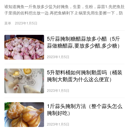
谁知道腌鱼一斤鱼放多少盐为好腌鱼，生姜，生粉，蒜苗1.先把鱼肚
子里填的佐料挖出放一边.再把鱼鳞剥下.2.锅里先用生姜擦一下，防
治煎鱼时粘锅.3.锅里放入食用油，开最小火慢慢煎黄.因为鱼是经过
菜单
2023年1月5日
腌制过的，鱼皮真的特别难煎.煎了三条一条都没好的.表面
5斤蒜腌制糖醋蒜放多小醋（5斤
蒜做糖醋蒜,要放多少醋,多少糖）
2023年1月5日
5升塑料桶如何腌制鹅蛋吗（桶装
腌制大鹅蛋为什么这么便宜）
2023年1月5日
1斤蒜头腌制方法（整个蒜头怎么
腌制好吃）
2023年1月5日