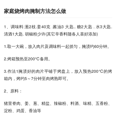
家庭烧烤肉腌制方法怎么做
1、调味料:葱2枝.姜40克 .酱油3 大匙.. 糖2大匙 . 水3大匙. 
清酒1大匙. 胡椒粉少许(其它辛香料随各人喜好添加)
1.取一大碗，放入肉片及调味料一起抓匀，腌渍约60分钟。
2.烤箱预热至200℃备用。
3.作法1腌渍好的肉片平铺于烤盘上，放入预热200℃的烤
箱内，烤约5～7分钟至肉烤熟即可。
2、原料：
猪里脊肉、姜、葱、精盐、辣椒粉、料酒、味精、五香粉、
淀粉、鸡蛋、香油等