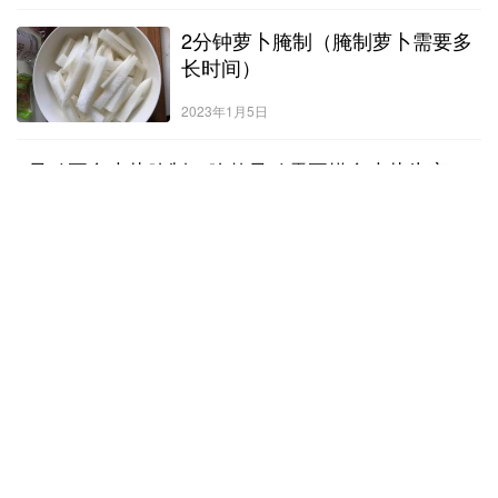
2分钟萝卜腌制（腌制萝卜需要多
长时间）
2023年1月5日
5只鸡要多少盐腌制（腌整只鸡需要摸多少盐为宜）
腌制咸鸡的方法（主要是盐的比例）？腌制咸鸡的方法有很多，你
可以下载一个小红书APP，上面有很多的做法，你可以挨个尝试，
看哪个味道最好。没有具体比例，就是把鸭蛋放白酒里面滚一滚再
菜单
2023年1月5日
放盐里滚一下就可以了。需要里里外外全身均匀抹盐，至少要小半
包，抹完腌制半小时，再拿去烤或者蒸。腌制咸鸭的方法主料：鸭
2号料腌制料（二两腌料怎么用）
肉食盐1.选鸭：愈肥愈好。最好是未下过蛋或未换过毛的嫩鸭。2.腌
制：宰杀后，
怎样制作韩国辣白菜的方法【韩国辣白菜制作的经验版】(一)关於制
做泡菜的腌料与副材料◎基本的腌料有盐辣椒粉蒜头生姜咸鱼咸
虾….等◎广泛使用的副材料中，蔬菜类有萝卜青葱葱白芹菜韭菜….
菜单
2023年1月5日
等。水果类有梨苹果香柚石榴….等。果实类有栗子丁香松子…等。
鱼类