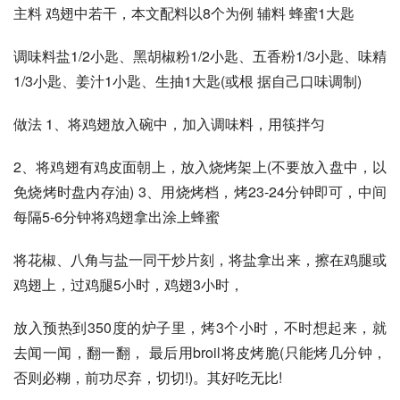
主料 鸡翅中若干，本文配料以8个为例 辅料 蜂蜜1大匙
调味料盐1/2小匙、黑胡椒粉1/2小匙、五香粉1/3小匙、味精
1/3小匙、姜汁1小匙、生抽1大匙(或根 据自己口味调制)
做法 1、将鸡翅放入碗中，加入调味料，用筷拌匀
2、将鸡翅有鸡皮面朝上，放入烧烤架上(不要放入盘中，以
免烧烤时盘内存油) 3、用烧烤档，烤23-24分钟即可，中间
每隔5-6分钟将鸡翅拿出涂上蜂蜜
将花椒、八角与盐一同干炒片刻，将盐拿出来，擦在鸡腿或
鸡翅上，过鸡腿5小时，鸡翅3小时，
放入预热到350度的炉子里，烤3个小时，不时想起来，就
去闻一闻，翻一翻， 最后用broil将皮烤脆(只能烤几分钟，
否则必糊，前功尽弃，切切!)。其好吃无比!