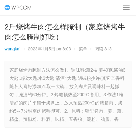
2斤烧烤牛肉怎么样腌制（家庭烧烤牛
肉怎么腌制好吃）
wangkai
•
2023年1月5日 pm8:03
•
菜单
•
阅读 813
家庭烧烤肉腌制方法怎么做1、调味料:葱2枝.姜40克.酱油3
大匙..糖2大匙.水3大匙.清酒1大匙.胡椒粉少许(其它辛香料
随各人喜好添加)1.取一大碗，放入肉片及调味料一起抓
匀，腌渍约60分钟。2.烤箱预热至200℃备用。3.作法1腌
渍好的肉片平铺于烤盘上，放入预热200℃的烤箱内，烤
约5～7分钟至肉烤熟即可。2、原料：猪里脊肉、姜、葱、
精盐、辣椒粉、料酒、味精、五香粉、淀粉、鸡蛋、香