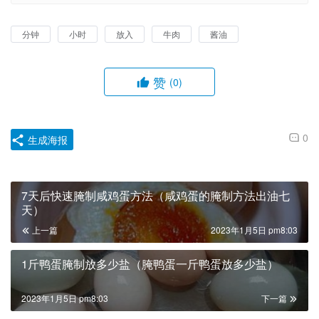
分钟
小时
放入
牛肉
酱油
赞
(0)
0
生成海报
7天后快速腌制咸鸡蛋方法（咸鸡蛋的腌制方法出油七
天）
上一篇
2023年1月5日 pm8:03
1斤鸭蛋腌制放多少盐（腌鸭蛋一斤鸭蛋放多少盐）
2023年1月5日 pm8:03
下一篇