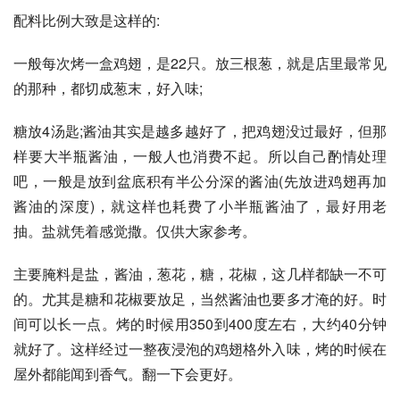
配料比例大致是这样的:
一般每次烤一盒鸡翅，是22只。放三根葱，就是店里最常见
的那种，都切成葱末，好入味;
糖放4汤匙;酱油其实是越多越好了，把鸡翅没过最好，但那
样要大半瓶酱油，一般人也消费不起。所以自己酌情处理
吧，一般是放到盆底积有半公分深的酱油(先放进鸡翅再加
酱油的深度)，就这样也耗费了小半瓶酱油了，最好用老
抽。盐就凭着感觉撒。仅供大家参考。
主要腌料是盐，酱油，葱花，糖，花椒，这几样都缺一不可
的。尤其是糖和花椒要放足，当然酱油也要多才淹的好。时
间可以长一点。烤的时候用350到400度左右，大约40分钟
就好了。这样经过一整夜浸泡的鸡翅格外入味，烤的时候在
屋外都能闻到香气。翻一下会更好。