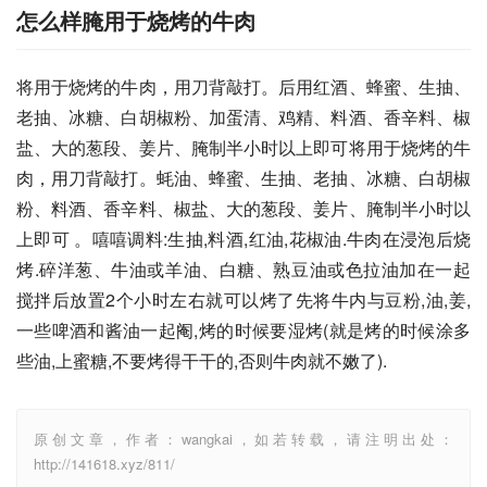
怎么样腌用于烧烤的牛肉
将用于烧烤的牛肉，用刀背敲打。后用红酒、蜂蜜、生抽、
老抽、冰糖、白胡椒粉、加蛋清、鸡精、料酒、香辛料、椒
盐、大的葱段、姜片、腌制半小时以上即可将用于烧烤的牛
肉，用刀背敲打。蚝油、蜂蜜、生抽、老抽、冰糖、白胡椒
粉、料酒、香辛料、椒盐、大的葱段、姜片、腌制半小时以
上即可 。嘻嘻调料:生抽,料酒,红油,花椒油.牛肉在浸泡后烧
烤.碎洋葱、牛油或羊油、白糖、熟豆油或色拉油加在一起
搅拌后放置2个小时左右就可以烤了先将牛内与豆粉,油,姜,
一些啤酒和酱油一起阉,烤的时候要湿烤(就是烤的时候涂多
些油,上蜜糖,不要烤得干干的,否则牛肉就不嫩了).
原创文章，作者：wangkai，如若转载，请注明出处：
http://141618.xyz/811/