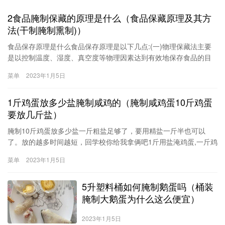
2食品腌制保藏的原理是什么（食品保藏原理及其方
法(干制腌制熏制)）
食品保存原理是什么食品保存原理是以下几点:(一)物理保藏法主要
是以控制温度、湿度、真空度等物理因素达到有效地保存食品的目
的。(二)化学保藏法化学保存法就是利用经法律认可的各种化学物质
菜单
2023年1月5日
保存食品。如用糖、盐、酒、醋、植物杀菌剂、防腐剂等加入食品
中，以抑制或杀灭微生物达到保存食品之目的。(三)生化保藏法利用
1斤鸡蛋放多少盐腌制咸鸡的（腌制咸鸡蛋10斤鸡蛋
要放几斤盐）
腌制10斤鸡蛋放多少盐一斤粗盐足够了，要用精盐一斤半也可以
了。放的越多时间越短，回学校你给我拿俩吧1斤用盐淹鸡蛋,一斤鸡
蛋多少盐100克。一、工具/材料鸡蛋一斤、盐100克、八角5克、桂
菜单
2023年1月5日
皮1克、花椒1克、白酒20克。二、方法/步骤1、准备材料2、锅中加
入500ml清水，加入八角、桂皮、花椒、盐3、煮沸，冷却4、鸡蛋
5升塑料桶如何腌制鹅蛋吗（桶装
沾白酒5、倒入高汤6、盖上
腌制大鹅蛋为什么这么便宜）
2023年1月5日