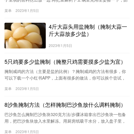
治煎鱼时粘锅.3.锅里放入食用油，开最小火慢慢煎黄.因为鱼是经过
菜单
2023年1月5日
腌制过的，鱼皮真的特别难煎.煎了三条一条都没好的.表面
4斤大蒜头用盐腌制（腌制大蒜一
斤大蒜放多少盐）
2023年1月5日
5只鸡要多少盐腌制（腌整只鸡需要摸多少盐为宜）
腌制咸鸡的方法（主要是盐的比例）？腌制咸鸡的方法有很多，你
可以下载一个小红书APP，上面有很多的做法，你可以挨个尝试，
看哪个味道最好。没有具体比例，就是把鸭蛋放白酒里面滚一滚再
菜单
2023年1月5日
放盐里滚一下就可以了。需要里里外外全身均匀抹盐，至少要小半
包，抹完腌制半小时，再拿去烤或者蒸。腌制咸鸭的方法主料：鸭
8沙鱼腌制方法（怎样腌制巴沙鱼放什么调料腌制）
肉
巴沙鱼怎么腌制巴沙鱼块320克方法/步骤冰箱拿出巴沙鱼块一包备
用，把巴沙鱼块放入水里解冻。用厨房纸吸干水分，放入盘子里，
倒入料酒，蚝油，盐，姜丝搅拌均匀，腌制十分钟十分钟后，把鱼
菜单
2023年1月5日