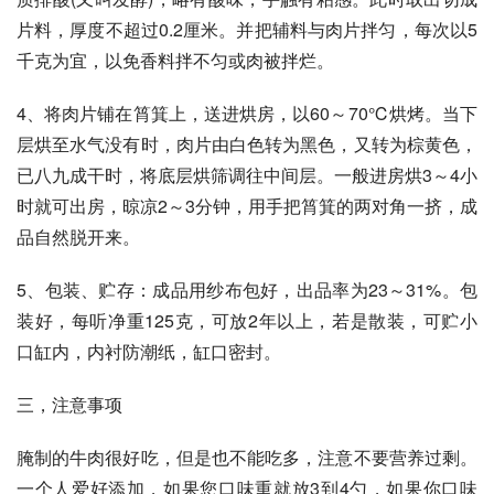
片料，厚度不超过0.2厘米。并把辅料与肉片拌匀，每次以5
千克为宜，以免香料拌不匀或肉被拌烂。
4、将肉片铺在筲箕上，送进烘房，以60～70℃烘烤。当下
层烘至水气没有时，肉片由白色转为黑色，又转为棕黄色，
已八九成干时，将底层烘筛调往中间层。一般进房烘3～4小
时就可出房，晾凉2～3分钟，用手把筲箕的两对角一挤，成
品自然脱开来。
5、包装、贮存：成品用纱布包好，出品率为23～31%。包
装好，每听净重125克，可放2年以上，若是散装，可贮小
口缸内，内衬防潮纸，缸口密封。
三，注意事项
腌制的牛肉很好吃，但是也不能吃多，注意不要营养过剩。
一个人爱好添加，如果您口味重就放3到4勺，如果你口味