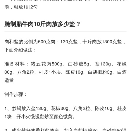
淡，就放1到2勺
腌制腊牛肉10斤肉放多少盐？
肉和盐的比例为500克肉：130克盐，十斤肉放1300克盐，
下面介绍做法：
准备材料：猪五花肉500g、白砂糖5g、盐130g、花椒
30g、八角2粒、桂皮1小块、陈皮10g、白胡椒粉3g、白酒
适量
制作步骤：
1、炒锅放入盐130g、花椒30g、八角2粒、陈皮10g、桂皮
1块，开小火慢慢翻炒至颜色微黄。
2、盛出炒好的香料盐放凉，加入白胡椒粉3g、白砂糖5g混