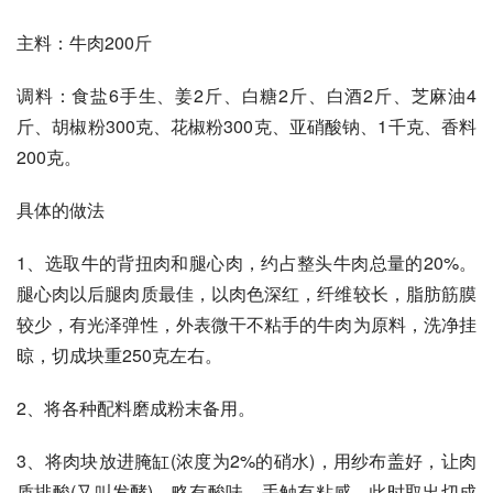
主料：牛肉200斤
调料：食盐6手生、姜2斤、白糖2斤、白酒2斤、芝麻油4
斤、胡椒粉300克、花椒粉300克、亚硝酸钠、1千克、香料
200克。
具体的做法
1、选取牛的背扭肉和腿心肉，约占整头牛肉总量的20%。
腿心肉以后腿肉质最佳，以肉色深红，纤维较长，脂肪筋膜
较少，有光泽弹性，外表微干不粘手的牛肉为原料，洗净挂
晾，切成块重250克左右。
2、将各种配料磨成粉末备用。
3、将肉块放进腌缸(浓度为2%的硝水)，用纱布盖好，让肉
质排酸(又叫发酵)，略有酸味，手触有粘感。此时取出切成