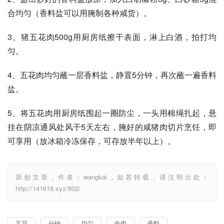
合均匀（香料盐可以用腌制各种咸货）。
3、猪五花肉500g用厨房纸擦干表面，淋上白酒，拍打均
匀。
4、五花肉均匀蘸一层香料盐，静置5分钟，再次蘸一遍香料
盐。
5、将五花肉用厨房纸围起一圈防尘，一头用棉绳扎起，悬
挂在阴凉通风处风干5天左右，腌好的咸猪肉切片烹饪，即
可享用（放冰箱冷冻保存，可存放半年以上）。
原创文章，作者：wangkai，如若转载，请注明出处：
http://141618.xyz/802/
五花
分钟
均匀
牛肉
香料