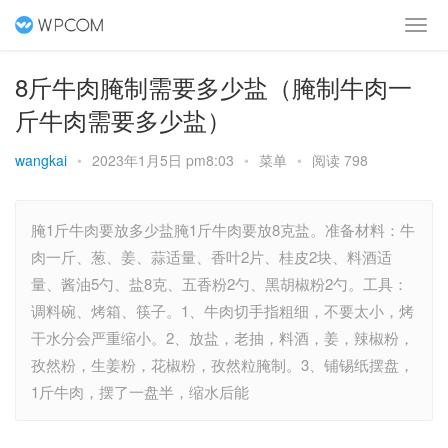
8斤牛肉腌制需要多少盐（腌制牛肉一
斤牛肉需要多少盐）
wangkai
•
2023年1月5日 pm8:03
•
菜单
•
阅读 798
腌1斤牛肉要放多少盐腌1斤牛肉要放8克盐。准备材料：牛
肉一斤、葱、姜、蒜适量、香叶2片、桂皮2块、料酒适
量、酱油5勺、盐8克、五香粉2勺、黑胡椒粉2勺。工具：
调料碗、烤箱、筷子。1、牛肉切手指粗细，不要太小，烤
干水分会严重缩小。2、放盐，老抽，料酒，姜，辣椒粉，
孜然粉，生姜粉，花椒粉，孜然粒腌制。3、铺锡纸摆盘，
1斤牛肉，摆了一盘半，缩水后能