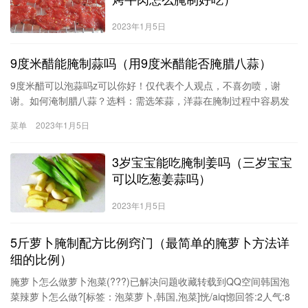
2023年1月5日
9度米醋能腌制蒜吗（用9度米醋能否腌腊八蒜）
9度米醋可以泡蒜吗z可以你好！仅代表个人观点，不喜勿喷，谢
谢。如何淹制腊八蒜？选料：需选笨蒜，洋蒜在腌制过程中容易发
芽，影响品质。（据说蒜头不大，中间有蒜苔的就是笨蒜了）做
菜单
2023年1月5日
法：1：蒜剥皮，用软布擦净，若用水洗请一定把水分晾干！2：将
蒜放入玻璃容器中，倒入适量醋，以没过蒜为好，盖好盖子。3：将
3岁宝宝能吃腌制姜吗（三岁宝宝
容器放在能见到阳光的地方。好了，就
可以吃葱姜蒜吗）
2023年1月5日
5斤萝卜腌制配方比例窍门（最简单的腌萝卜方法详
细的比例）
腌萝卜怎么做萝卜泡菜(???)已解决问题收藏转载到QQ空间韩国泡
菜辣萝卜怎么做?[标签：泡菜萝卜,韩国,泡菜]恍/aiq惚回答:2人气:8