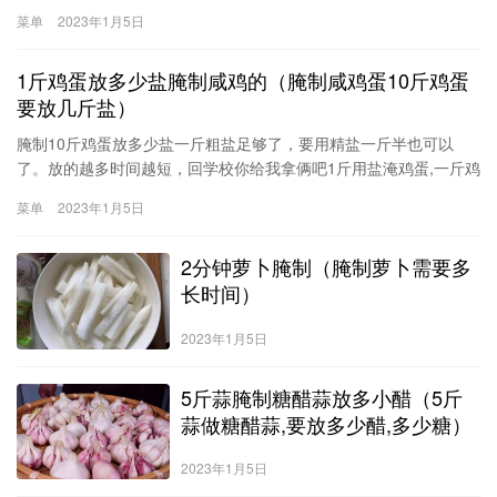
解决时间:2008-04-2116:02检举萝卜泡菜≮美食主料≯长白萝卜、胡
菜单
2023年1月5日
萝卜；≮美食调料≯醋精、糖、盐、干红辣椒；≮美食做法≯1.将萝卜
刮去外皮，洗净后用开水烫一下，沥干水分，
1斤鸡蛋放多少盐腌制咸鸡的（腌制咸鸡蛋10斤鸡蛋
要放几斤盐）
腌制10斤鸡蛋放多少盐一斤粗盐足够了，要用精盐一斤半也可以
了。放的越多时间越短，回学校你给我拿俩吧1斤用盐淹鸡蛋,一斤鸡
蛋多少盐100克。一、工具/材料鸡蛋一斤、盐100克、八角5克、桂
菜单
2023年1月5日
皮1克、花椒1克、白酒20克。二、方法/步骤1、准备材料2、锅中加
入500ml清水，加入八角、桂皮、花椒、盐3、煮沸，冷却4、鸡蛋
2分钟萝卜腌制（腌制萝卜需要多
沾白酒5、倒入高汤6、盖上
长时间）
2023年1月5日
5斤蒜腌制糖醋蒜放多小醋（5斤
蒜做糖醋蒜,要放多少醋,多少糖）
2023年1月5日