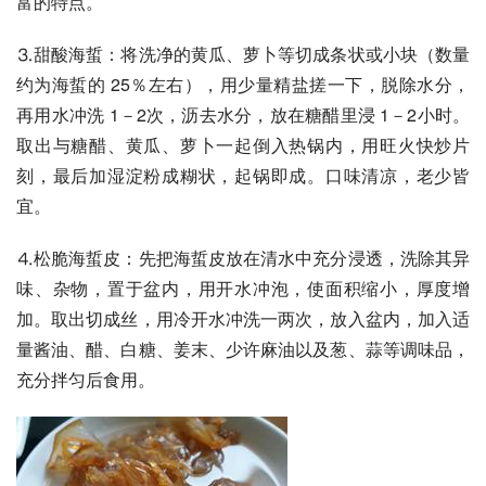
富的特点。
⒊甜酸海蜇：将洗净的黄瓜、萝卜等切成条状或小块（数量
约为海蜇的 25％左右），用少量精盐搓一下，脱除水分，
再用水冲洗 1－2次，沥去水分，放在糖醋里浸 1－2小时。
取出与糖醋、黄瓜、萝卜一起倒入热锅内，用旺火快炒片
刻，最后加湿淀粉成糊状，起锅即成。口味清凉，老少皆
宜。
⒋松脆海蜇皮：先把海蜇皮放在清水中充分浸透，洗除其异
味、杂物，置于盆内，用开水冲泡，使面积缩小，厚度增
加。取出切成丝，用冷开水冲洗一两次，放入盆内，加入适
量酱油、醋、白糖、姜末、少许麻油以及葱、蒜等调味品，
充分拌匀后食用。