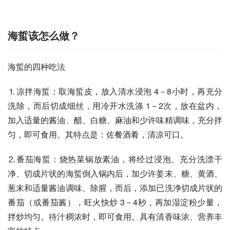
海蜇该怎么做？
海蜇的四种吃法
⒈凉拌海蜇：取海蜇皮，放入清水浸泡 4－8小时，再充分
洗除，而后切成细丝，用冷开水洗涤 1－2次，放在盆内，
加入适量的酱油、醋、白糖、麻油和少许味精调味，充分拌
匀，即可食用。其特点是：佐餐酒肴，清凉可口。
⒉番茄海蜇：烧热菜锅放素油，将经过浸泡、充分洗漂干
净、切成片状的海蜇倒入锅内后，加少许姜末、糖、黄酒、
葱末和适量酱油调味、除腥，而后，添加已洗净切成片状的
番茄（或番茄酱），旺火快炒 3－4秒，再加湿淀粉少量，
拌炒均匀。待汁稠浓时，即可食用。具有清香味浓、营养丰