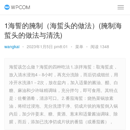
1海誓的腌制（海蜇头的做法）(腌制海
蜇头的做法与清洗)
wangkai
•
2023年1月5日 pm8:01
•
菜单
•
阅读 1348
海蜇该怎么做？海蜇的四种吃法⒈凉拌海蜇：取海蜇皮，
放入清水浸泡4－8小时，再充分洗除，而后切成细丝，用
冷开水洗涤1－2次，放在盆内，加入适量的酱油、醋、白
糖、麻油和少许味精调味，充分拌匀，即可食用。其特点
是：佐餐酒肴，清凉可口。⒉番茄海蜇：烧热菜锅放素
油，将经过浸泡、充分洗漂干净、切成片状的海蜇倒入锅
内后，加少许姜末、糖、黄酒、葱末和适量酱油调味、除
腥，而后，添加已洗净切成片状的番茄（或番茄酱），