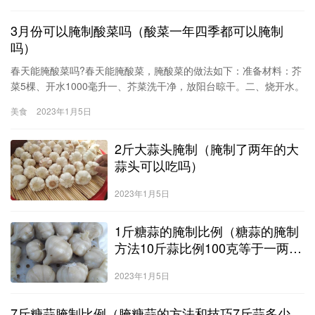
3月份可以腌制酸菜吗（酸菜一年四季都可以腌制
吗）
春天能腌酸菜吗?春天能腌酸菜，腌酸菜的做法如下：准备材料：芥
菜5棵、开水1000毫升一、芥菜洗干净，放阳台晾干。二、烧开水。
三、用开水把菜烫一遍。四、颜色变得比较绿的时候，拿出来放到
美食
2023年1月5日
瓶子里。五、瓶子要提前清洗干净，晾干，瓶子一定是不能沾油
的。六、
2斤大蒜头腌制（腌制了两年的大
蒜头可以吃吗）
2023年1月5日
1斤糖蒜的腌制比例（糖蒜的腌制
方法10斤蒜比例100克等于一两
吗）
2023年1月5日
7斤糖蒜腌制比例（腌糖蒜的方法和技巧7斤蒜多少