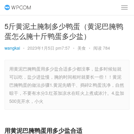
5斤黄泥土腌制多少鸭蛋（黄泥巴腌鸭
蛋怎么腌十斤鸭蛋多少盐）
wangkai
•
2023年1月5日 pm7:57
•
美食
•
阅读 784
用黄泥巴腌鸭蛋用多少盐合适多少都没事，盐多时候短就
可以吃，盐少进盐慢，腌的时间相对就要长一些！！黄泥
巴腌鸭蛋的做法步骤1.黄泥先晒干、捣碎2.鸭蛋洗净，自然
晾干，不要有水分3.红茶加凉水在旺火上煮成浓汁。4.盐加
500克开水，小火
用黄泥巴腌鸭蛋用多少盐合适