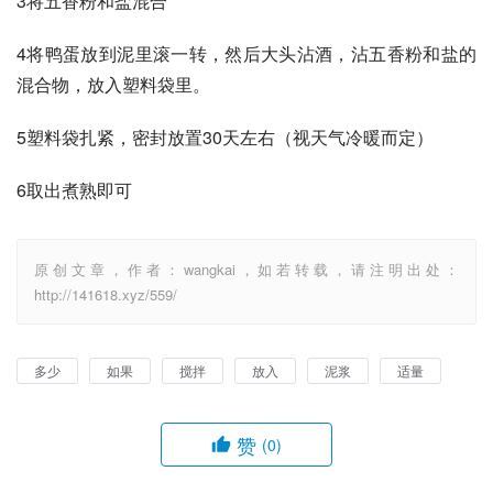
3将五香粉和盐混合
4将鸭蛋放到泥里滚一转，然后大头沾酒，沾五香粉和盐的
混合物，放入塑料袋里。
5塑料袋扎紧，密封放置30天左右（视天气冷暖而定）
6取出煮熟即可
原创文章，作者：wangkai，如若转载，请注明出处：
http://141618.xyz/559/
多少
如果
搅拌
放入
泥浆
适量
赞
(0)