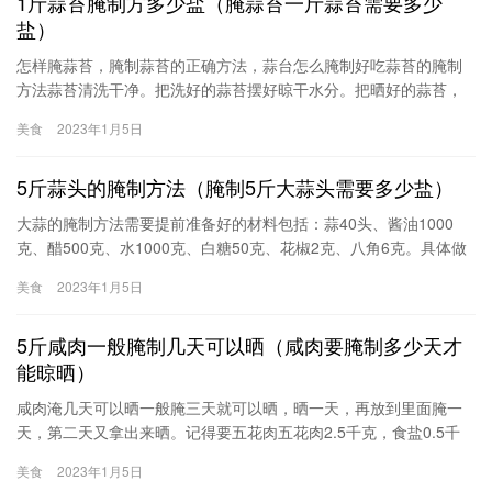
1斤蒜苔腌制方多少盐（腌蒜苔一斤蒜苔需要多少
瓜里的水尽可能的多挤出来。4.依自己口味，准备姜
盐）
怎样腌蒜苔，腌制蒜苔的正确方法，蒜台怎么腌制好吃蒜苔的腌制
方法蒜苔清洗干净。把洗好的蒜苔摆好晾干水分。把晒好的蒜苔，
前面的尖头叶子去掉。把蒜苔切成合适的小段。放入盐，蒜苔和盐
美食
2023年1月5日
的比例是5:1的样子。加入红糖粉。实在没有红糖
5斤蒜头的腌制方法（腌制5斤大蒜头需要多少盐）
大蒜的腌制方法需要提前准备好的材料包括：蒜40头、酱油1000
克、醋500克、水1000克、白糖50克、花椒2克、八角6克。具体做
法如下：1、新鲜的大蒜剥去外边的那层皮，一定要留有两层外皮，
美食
2023年1月5日
放到盆里，用水泡一下。2、泡好的大蒜捞出来，放到篦子上，控干
水分。3、酱油、醋、花椒大料备好。4、把酱油、醋、花椒、大
5斤咸肉一般腌制几天可以晒（咸肉要腌制多少天才
料、白糖和水倒入锅里，大火煮开然后
能晾晒）
咸肉淹几天可以晒一般腌三天就可以晒，晒一天，再放到里面腌一
天，第二天又拿出来晒。记得要五花肉五花肉2.5千克，食盐0.5千
克，花椒10克。第一种做法（1）将盐和花椒放锅内炒出香味。
美食
2023年1月5日
（2）将肉切成0.5千克左右的块，用炒热的花椒盐将肉的表面全面