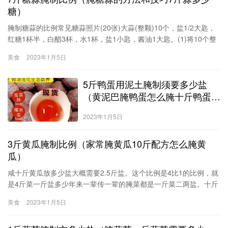
糖）
腌制糖蒜的比例常见糖蒜照片(20张)大蒜(整颗)10个，盐1/2大匙，
红糖1杯半，白醋3杯，水1杯，盐1小匙，酱油1大匙。(1)将10个整
颗大蒜外皮略微剥去一层备用。(2)将1锅水煮沸加入少许盐溶解后熄
美食
2023年1月5日
火，再放入大蒜浸渍20分钟，捞起沥干水份放凉备用。(3)将调味料
所有材料置于锅中混合加热，煮沸后离火冷却，即为糖醋汁。(4)将
5斤鸭蛋用泥土腌制须要多少盐
大蒜与冷却的糖醋汁一起放入容器中腌渍，
（黄泥巴腌鸭蛋怎么腌十斤鸭蛋多
少盐）
2023年1月5日
3斤黄瓜腌制比例（家常腌黄瓜10斤配方怎么腌黄
瓜）
咸十斤黄瓜放多少盐大概需要2.5斤盐。这个比例是4比1的比例，就
是4斤菜一斤盐多少年来一辈传一辈的腌菜都是一斤菜二两盐。十斤
黄瓜二斤盐。1.黄瓜十斤，切段。2.切好后洒盐一斤(如果你做的量
美食
2023年1月5日
少，照这个比例递减就行了，不用担心咸的，放盐是为了杀出黄瓜
里面的水来，盐会大多随着水流走。)3.把洒了盐的黄瓜拌匀，把黄