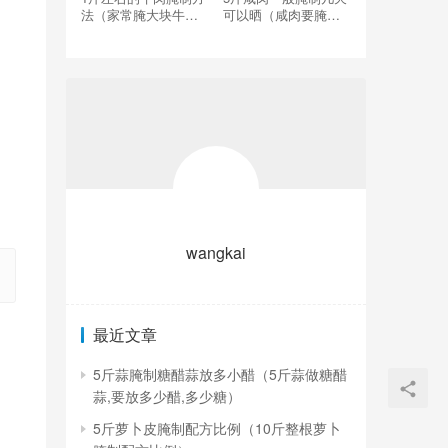
法（家常腌大块牛肉
可以晒（咸肉要腌制
的腌制方法）
多少天才能晾晒）
wangkai
最近文章
5斤蒜腌制糖醋蒜放多小醋（5斤蒜做糖醋
蒜,要放多少醋,多少糖）
5斤萝卜皮腌制配方比例（10斤整根萝卜