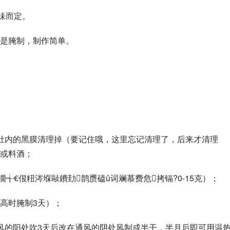
口味而定。
是腌制，制作简单。
肚内的黑膜清理掉（要记住哦，这里忘记清理了，后来才清理
或料酒；
╅€佷粈涔堢敺鐨劸鹊赝磕ǔ词斓慕费危拷镉?0-15克）；
温高时腌制3天）；
风的阳处吹3天后改在通风的阴处风制成半干，半月后即可用温