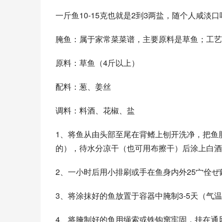
一斤鱼10-15克也就是2到3两盐，随个人咸淡
腌鱼：属于家常菜菜谱，主要原料是草鱼；工艺
原料：草鱼（4斤以上）
配料：葱、姜丝
调料：料酒、花椒、盐
1、将鱼从由头部至尾在背鳍上刨开洗净，把鱼
的），待水分凉干（也可用布擦干）后涂上白酒
2、一小时后用小排刷或手在鱼身内外25宀佺ぜ鐗
3、将涂抹好的鱼放置于容器中腌制3-5天（气
4、将腌制好的鱼用绳索或铁钩窜牢固，挂在通