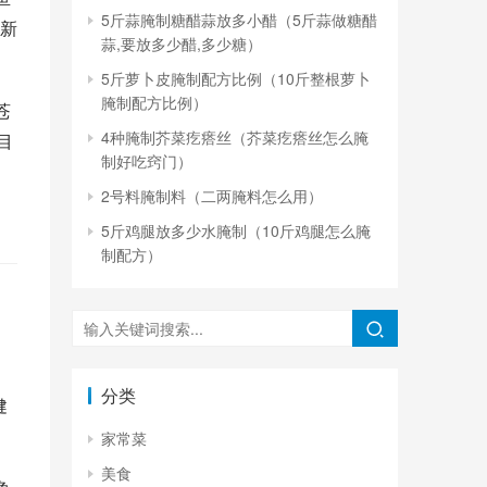
5斤蒜腌制糖醋蒜放多小醋（5斤蒜做糖醋
新
蒜,要放多少醋,多少糖）
5斤萝卜皮腌制配方比例（10斤整根萝卜
腌制配方比例）
苍
4种腌制芥菜疙瘩丝（芥菜疙瘩丝怎么腌
目
制好吃窍门）
2号料腌制料（二两腌料怎么用）
5斤鸡腿放多少水腌制（10斤鸡腿怎么腌
制配方）
分类
健
家常菜
美食