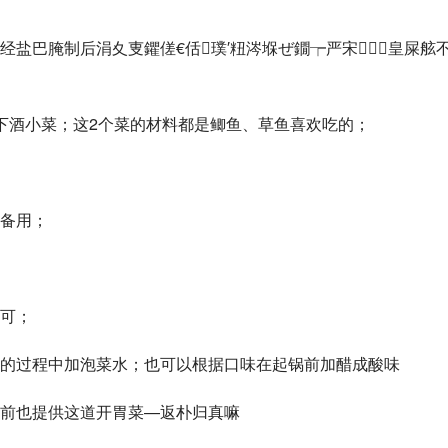
盐巴腌制后涓夊叓鑺傞€佸璞′粈涔堢ぜ鐗┮严宋皇屎舷
下酒小菜；这2个菜的材料都是鲫鱼、草鱼喜欢吃的；
备用；
可；
的过程中加泡菜水；也可以根据口味在起锅前加醋成酸味
前也提供这道开胃菜—返朴归真嘛