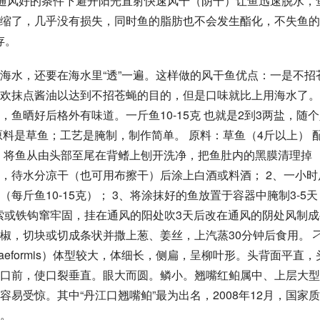
在通风好的条件下避开阳光直射快速风干（阴干）让鱼迅速脱水，
缩了，几乎没有损失，同时鱼的脂肪也不会发生酯化，不失鱼的
存。
海水，还要在海水里“透”一遍。这样做的风干鱼优点：一是不招
欢抹点酱油以达到不招苍蝇的目的，但是口味就比上用海水了。 
鱼晒好后格外有味道。一斤鱼10-15克 也就是2到3两盐，随
料是草鱼；工艺是腌制，制作简单。 原料：草鱼（4斤以上） 
1、将鱼从由头部至尾在背鳍上刨开洗净，把鱼肚内的黑膜清理掉
，待水分凉干（也可用布擦干）后涂上白酒或料酒； 2、一小时
斤鱼10-15克）； 3、将涂抹好的鱼放置于容器中腌制3-5天
绳索或铁钩窜牢固，挂在通风的阳处吹3天后改在通风的阴处风制成
椒，切块或切成条状并撒上葱、姜丝，上汽蒸30分钟后食用。 
 ilishaeformis）体型较大，体细长，侧扁，呈柳叶形。头背面平直，
口前，使口裂垂直。眼大而圆。鳞小。翘嘴红鲌属中、上层大型
易受惊。其中“丹江口翘嘴鲌”最为出名，2008年12月，国家
。