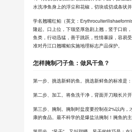
水洗净鱼身上的浮尘和花椒，切块或切成条状并
学名翘嘴红鲌（英文：Erythroculterilis
隆起。口上位，下颌坚厚急剧上翘，竖于口前，
鱼类，行动迅猛，善于跳跃，性情暴躁，容易受惊
准对丹江口翘嘴鲌实施地理标志产品保护。
怎样腌制刁子鱼：做风干鱼？
第一步、挑选新鲜的鱼。挑选新鲜鱼的标准是：
第二步、加工。将鱼洗干净，背面开刀顺长片开
第三步、腌制。腌制时盐度要控制在2%以内，
康的食品。最不科学的是爆盐法腌制！腌鱼的主
第四步、“风干”。又叫甜晒。风干的技巧是：