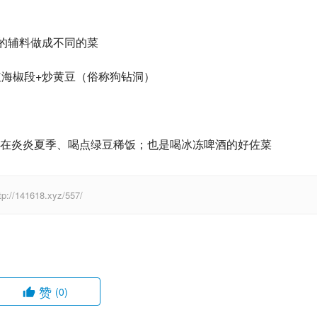
配的辅料做成不同的菜
红海椒段+炒黄豆（俗称狗钻洞）
在炎炎夏季、喝点绿豆稀饭；也是喝冰冻啤酒的好佐菜
41618.xyz/557/
赞
(0)