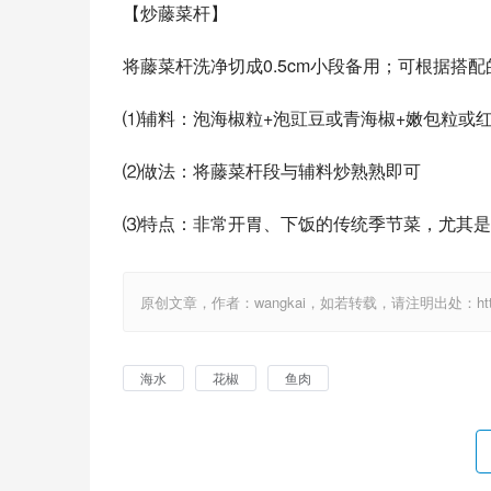
【炒藤菜杆】
将藤菜杆洗净切成0.5cm小段备用；可根据搭
⑴辅料：泡海椒粒+泡豇豆或青海椒+嫩包粒或
⑵做法：将藤菜杆段与辅料炒熟熟即可
⑶特点：非常开胃、下饭的传统季节菜，尤其是
原创文章，作者：wangkai，如若转载，请注明出处：http://1
海水
花椒
鱼肉