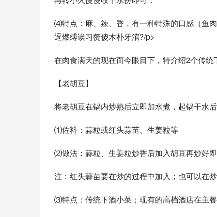
⑷特点：麻、辣、香，有一种特殊的口感（鱼肉经
逗燃缚诶习赘傻木朴牙涫?/p>
在肉食满天的现在而今眼目下，特介绍2个传统
【老胡豆】
将老胡豆在锅内炒熟后立即加水煮，起锅干水后
⑴佐料：蒜粒或红头蒜苗、生姜粒等
⑵做法：蒜粒、生姜粒炒香后加入胡豆再炒好即
注：红头蒜苗要在炒的过程中加入；也可以在炒
⑶特点：传统下酒小菜；现有的高档酒店在主餐