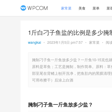
家常菜
美食
菜单
菜
1斤白刁子鱼盐的比例是多少腌
wangkai
•
2023年1月5日 pm7:57
•
家常菜
•
阅读
腌制刁子鱼一斤鱼放多少盐？一斤鱼10-15克
原料是草鱼；工艺是腌制，制作简单。原料：草
部至尾在背鳍上刨开洗净，把鱼肚内的黑膜清理
可用布擦干）后涂上白酒
腌制刁子鱼一斤鱼放多少盐？