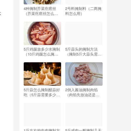
4种腌制芥菜疙瘩丝
2号料腌制料（二两腌
（芥菜疙瘩丝怎么腌
料怎么用）
不
制好吃窍门）
5斤鸡腿放多少水腌制
5斤蒜头的腌制方法
（10斤鸡腿怎么腌制
（腌制5斤大蒜头需要
配方）
多少盐）
5斤蒜怎么腌制醋蒜好
2倒入酱油腌制肉馅
吃（5斤蒜需要多少糖
（肉馅先放油还是先
和醋最好吃）
放酱油）
1斤左右的牛肉腌制方
5斤咸肉一般腌制几天