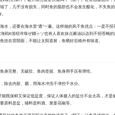
缩了，几乎没有损失，同时鱼的脂肪也不会发生酯化，不失鱼的
存。
海水，还要在海水里“透”一遍。这样做的风干鱼优点：一是不招
€浼戦€佷粈涔堢ぜ鐗╁ソ也有人喜欢抹点酱油以达到不招苍蝇的
鱼挂在背阴面，不能让太阳直射，鱼晒好后格外有味道。
鱼身完整、无破肚、鱼肉坚挺、鱼身用手压有弹性。
，除去内脏、腮，用海水冲洗干净控干水分。
才能既保鲜又保证低盐度，保证人体摄入的盐分不会太高，才是
要原料是盐，辅料是料酒、葱姜花椒等。