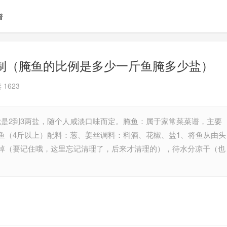
谱
制（腌鱼的比例是多少一斤鱼腌多少盐）
 1623
也就是2到3两盐，随个人咸淡口味而定。腌鱼：属于家常菜菜谱，主要
鱼（4斤以上）配料：葱、姜丝调料：料酒、花椒、盐1、将鱼从由头
掉（要记住哦，这里忘记清理了，后来才清理的），待水分凉干（也