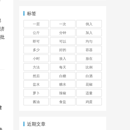
标签
部
一层
一次
倒入
济
公斤
分钟
加入
局批
即可
可以
均匀
多少
好的
容器
小时
放入
放在
方法
每天
比例
然后
白糖
白酒
盐水
糖水
花椒
萝卜
辣椒
适量
酱油
食盐
鸡蛋
健
近期文章
鱼