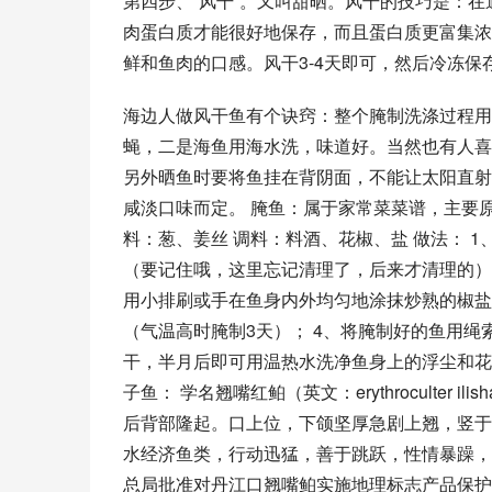
第四步、“风干”。又叫甜晒。风干的技巧是：
肉蛋白质才能很好地保存，而且蛋白质更富集浓
鲜和鱼肉的口感。风干3-4天即可，然后冷冻保
海边人做风干鱼有个诀窍：整个腌制洗涤过程用
蝇，二是海鱼用海水洗，味道好。当然也有人喜
另外晒鱼时要将鱼挂在背阴面，不能让太阳直射，
咸淡口味而定。 腌鱼：属于家常菜菜谱，主要原
料：葱、姜丝 调料：料酒、花椒、盐 做法： 
（要记住哦，这里忘记清理了，后来才清理的）
用小排刷或手在鱼身内外均匀地涂抹炒熟的椒盐（每
（气温高时腌制3天）； 4、将腌制好的鱼用
干，半月后即可用温热水洗净鱼身上的浮尘和花
子鱼： 学名翘嘴红鲌（英文：erythroculter
后背部隆起。口上位，下颌坚厚急剧上翘，竖于
水经济鱼类，行动迅猛，善于跳跃，性情暴躁，容
总局批准对丹江口翘嘴鲌实施地理标志产品保护