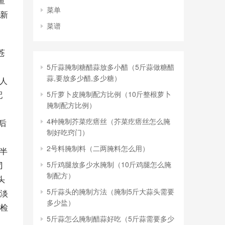
鱼
菜单
新
菜谱
苍
5斤蒜腌制糖醋蒜放多小醋（5斤蒜做糖醋
蒜,要放多少醋,多少糖）
个人
5斤萝卜皮腌制配方比例（10斤整根萝卜
配
腌制配方比例）
4种腌制芥菜疙瘩丝（芥菜疙瘩丝怎么腌
后
制好吃窍门）
2号料腌制料（二两腌料怎么用）
半
5斤鸡腿放多少水腌制（10斤鸡腿怎么腌
刁
制配方）
头
5斤蒜头的腌制方法（腌制5斤大蒜头需要
淡
多少盐）
质检
5斤蒜怎么腌制醋蒜好吃（5斤蒜需要多少