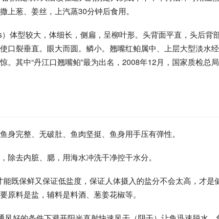
撒上葱、姜丝，上汽蒸30分钟后食用。
haeformis）体型较大，体细长，侧扁，呈柳叶形。头背面平直，头后背
使口裂垂直。眼大而圆。鳞小。翘嘴红鲌属中、上层大型淡水经
。其中“丹江口翘嘴鲌”最为出名，2008年12月，国家质检总
鱼身完整、无破肚、鱼肉坚挺、鱼身用手压有弹性。
，除去内脏、腮，用海水冲洗干净控干水分。
才能既保鲜又保证低盐度，保证人体摄入的盐分不会太高，才是
要原料是盐，辅料是料酒、葱姜花椒等。
在通风好的条件下避开阳光直射快速风干（阴干）让鱼迅速脱水，