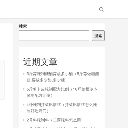
搜索
搜索
近期文章
5斤蒜腌制糖醋蒜放多小醋（5斤蒜做糖醋
蒜,要放多少醋,多少糖）
5斤萝卜皮腌制配方比例（10斤整根萝卜
腌制配方比例）
4种腌制芥菜疙瘩丝（芥菜疙瘩丝怎么腌
制好吃窍门）
2号料腌制料（二两腌料怎么用）