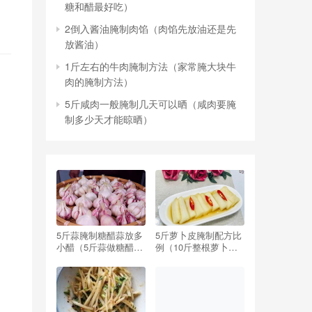
糖和醋最好吃）
2倒入酱油腌制肉馅（肉馅先放油还是先
放酱油）
1斤左右的牛肉腌制方法（家常腌大块牛
肉的腌制方法）
5斤咸肉一般腌制几天可以晒（咸肉要腌
制多少天才能晾晒）
5斤蒜腌制糖醋蒜放多
5斤萝卜皮腌制配方比
小醋（5斤蒜做糖醋蒜,
例（10斤整根萝卜腌
要放多少醋,多少糖）
制配方比例）