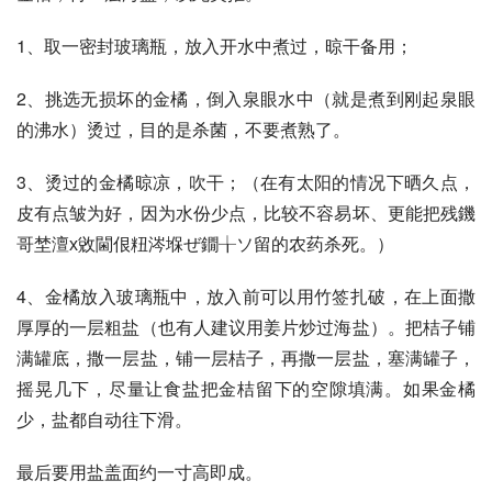
1、取一密封玻璃瓶，放入开水中煮过，晾干备用；
2、挑选无损坏的金橘，倒入泉眼水中（就是煮到刚起泉眼
的沸水）烫过，目的是杀菌，不要煮熟了。
3、烫过的金橘晾凉，吹干；（在有太阳的情况下晒久点，
皮有点皱为好，因为水份少点，比较不容易坏、更能把残鐖
哥埜澶х敓閫佷粈涔堢ぜ鐗╁ソ留的农药杀死。）
4、金橘放入玻璃瓶中，放入前可以用竹签扎破，在上面撒
厚厚的一层粗盐（也有人建议用姜片炒过海盐）。把桔子铺
满罐底，撒一层盐，铺一层桔子，再撒一层盐，塞满罐子，
摇晃几下，尽量让食盐把金桔留下的空隙填满。如果金橘
少，盐都自动往下滑。 
最后要用盐盖面约一寸高即成。 