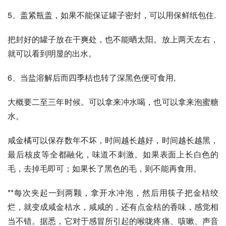
5、盖紧瓶盖，如果不能保证罐子密封，可以用保鲜纸包住. 
把封好的罐子放在干爽处，也不能晒太阳。放上两天左右，
就可以看到明显的出水。
6、当盐溶解后而四季桔也转了深黑色便可食用, 
大概要二至三年时候。可以拿来冲水喝，也可以拿来泡蜜糖
水。 
咸金橘可以保存数年不坏，时间越长越好，时间越长越黑，
最后核皮等全都融化，味道不刺激。如果表面上长白色的
毛，去掉毛即可；如果长了黑色的毛，则不能再食用。
**每次夹起一到两颗，拿开水冲泡，然后用筷子把金桔绞
烂，就变成咸金桔水，咸咸的，还有点金桔的香味，感觉相
当不错。据悉，它对于感冒所引起的喉咙疼痛、咳嗽、声音