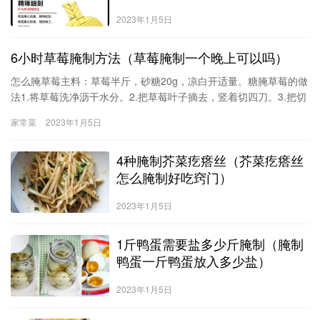
2023年1月5日
6小时草莓腌制方法（草莓腌制一个晚上可以吗）
怎么腌草莓主料：草莓半斤，砂糖20g，凉白开适量。糖腌草莓的做
法1.将草莓洗净沥干水分。2.把草莓叶子摘去，竖着切四刀。3.把切
好的草莓放入碗里放入白糖和一点点凉白开拌匀。4.再重新拿出一些
家常菜
2023年1月5日
洗好的草莓榨成果浆。5.把一部分榨好的果浆倒入拌好的草莓里，再
拌匀，再将剩下的果浆淋在草莓上。6.最后拿几个草莓做最后的装饰
4种腌制芥菜疙瘩丝（芥菜疙瘩丝
就可以了。先浸在盐水
怎么腌制好吃窍门）
2023年1月5日
1斤鸭蛋需要盐多少斤腌制（腌制
鸭蛋一斤鸭蛋放入多少盐）
2023年1月5日