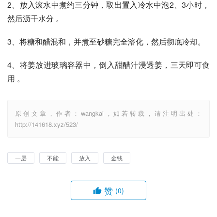
2、放入滚水中煮约三分钟，取出置入冷水中泡2、3小时，
然后沥干水分 。
3、将糖和醋混和，并煮至砂糖完全溶化，然后彻底冷却。
4、将姜放进玻璃容器中，倒入甜醋汁浸透姜，三天即可食
用 。
原创文章，作者：wangkai，如若转载，请注明出处：
http://141618.xyz/523/
一层
不能
放入
金钱
赞
(0)