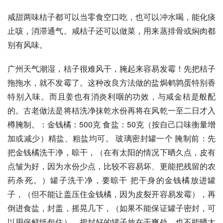
咸甜两味桔子都可以当零食空口吃，也可以冲水喝，能化痰
止咳，消滞通气。咸桔子还可以做菜，用来蒸排骨或焖肉都
别有风味。
广州天气潮湿，桔子很难风干，腌起来容易发霉！先把桔子
拖拖水，就不发霉了。这种改良方法做的盐焗鹌鹑蛋特别香
特别入味。而且姜也有消炎利咽的功效，与咸金桔是般配
的。古老做法是将桔洗净抹乾水份再将在风乾一至二日才入
樽腌制。：金钱橘：500克 食盐：50克（按自己口味衡量增
加或减少）精盐、粗盐均可。 玻璃密封罐一个 腌制前：先
把金钱橘洗干净，晾干，（在有太阳的情况下晒久点，皮有
点皱为好，因为水份少点，比较不容易坏、更能把残留的农
药杀死。）罐子洗干净，要晾干 把干身的金钱橘放进罐
子，（但不能让盖压住金钱橘，因为皮裂开容易发霉），再
倒进食盐，封盖，摇晃几下，（如果不能保证罐子密封，可
以用保鲜纸包住）。把封好的罐子放在干爽处，也不能晒太