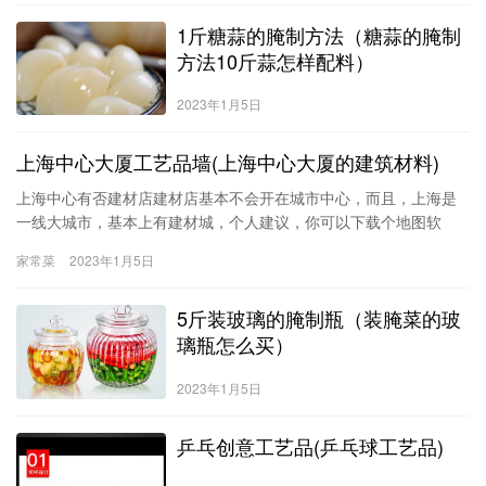
1斤糖蒜的腌制方法（糖蒜的腌制
方法10斤蒜怎样配料）
2023年1月5日
上海中心大厦工艺品墙(上海中心大厦的建筑材料)
上海中心有否建材店建材店基本不会开在城市中心，而且，上海是
一线大城市，基本上有建材城，个人建议，你可以下载个地图软
件，自己定位下看看，这样会比较详细上海中心大厦是用高科技打
家常菜
2023年1月5日
造的智能地标建筑，有望成为同时获得美国leed金奖认证和中国三
星级绿色建筑认证的世界第一高绿色建筑。从设计来看，作为一种
5斤装玻璃的腌制瓶（装腌菜的玻
未来城市精神的象征，上海中心大厦革新了现有的超高层大楼设计
潮流，体现了城市
璃瓶怎么买）
2023年1月5日
乒乓创意工艺品(乒乓球工艺品)