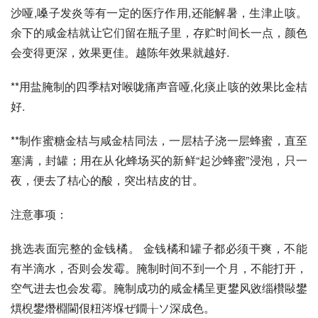
沙哑,嗓子发炎等有一定的医疗作用,还能解暑，生津止咳。
余下的咸金桔就让它们留在瓶子里，存贮时间长一点，颜色
会变得更深，效果更佳。越陈年效果就越好. 
**用盐腌制的四季桔对喉咙痛声音哑,化痰止咳的效果比金桔
好.
**制作蜜糖金桔与咸金桔同法，一层桔子浇一层蜂蜜，直至
塞满，封罐；用在从化蜂场买的新鲜“起沙蜂蜜”浸泡，只一
夜，便去了桔心的酸，突出桔皮的甘。
注意事项： 
挑选表面完整的金钱橘。 金钱橘和罐子都必须干爽，不能
有半滴水，否则会发霉。腌制时间不到一个月，不能打开，
空气进去也会发霉。腌制成功的咸金橘呈更鐢风敓缁欑敺鐢
熼棿鐢熸棩閫佷粈涔堢ぜ鐗╁ソ深成色。 