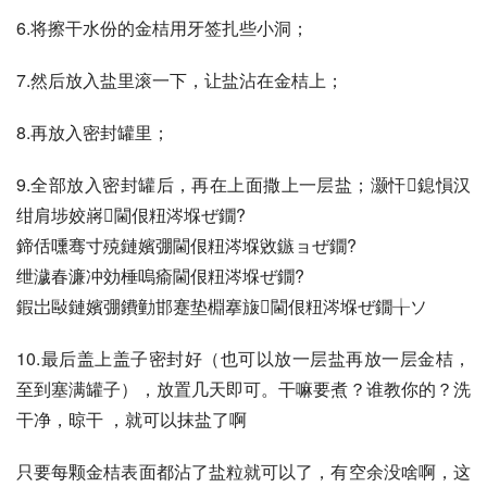
6.将擦干水份的金桔用牙签扎些小洞；
7.然后放入盐里滚一下，让盐沾在金桔上；
8.再放入密封罐里；
9.全部放入密封罐后，再在上面撒上一层盐；灏忓鎴愪汉
绀肩埗姣嶈閫佷粈涔堢ぜ鐗?
鍗佸嚑骞寸殑鏈嬪弸閫佷粈涔堢敓鏃ョぜ鐗?
绁濊春濂冲効棰嗚瘉閫佷粈涔堢ぜ鐗?
鍜岀敺鏈嬪弸鐨勭邯蹇垫棩搴旇閫佷粈涔堢ぜ鐗╁ソ
10.最后盖上盖子密封好（也可以放一层盐再放一层金桔，
至到塞满罐子），放置几天即可。干嘛要煮？谁教你的？洗
干净，晾干 ，就可以抹盐了啊
只要每颗金桔表面都沾了盐粒就可以了，有空余没啥啊，这