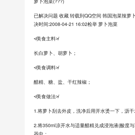
萝卜泡菜(???)
已解决问题 收藏 转载到QQ空间 韩国泡菜辣萝卜怎么做?
决时间:2008-04-21 16:02检举 萝卜泡菜 
≮美食主料≯ 
长白萝卜、胡萝卜； 
≮美食调料≯ 
醋精、糖、盐、干红辣椒； 
≮美食做法≯ 
1.将萝卜刮去外皮，洗净后用开水烫一下，沥干
2.将350ml凉开水与适量醋精兑成浸泡液(酸
器中； 