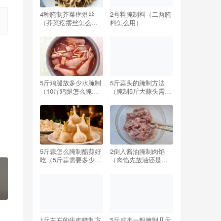
4种腌制芥菜疙瘩丝
2号料腌制料（二两腌
（芥菜疙瘩丝怎么腌
料怎么用）
制好吃窍门）
5斤鸡腿放多少水腌制
5斤蒜头的腌制方法
（10斤鸡腿怎么腌制
（腌制5斤大蒜头需要
配方）
多少盐）
5斤蒜怎么腌制醋蒜好
2倒入酱油腌制肉馅
吃（5斤蒜需要多少糖
（肉馅先放油还是先
和醋最好吃）
放酱油）
1斤左右的牛肉腌制方
5斤咸肉一般腌制几天