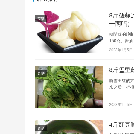
8斤糖蒜
菜谱
一两吗）
糖醋蒜的腌制方
150克、酱
醋内浸10天
2023年1月5日
7，做法如下
8斤雪里
菜谱
腌雪里红的
来之后，把
点儿盐，放
2023年1月5日
4斤豇豆
菜谱