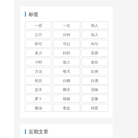
标签
一层
一次
倒入
公斤
分钟
加入
即可
可以
均匀
多少
好的
容器
小时
放入
放在
方法
每天
比例
然后
白糖
白酒
盐水
糖水
花椒
萝卜
辣椒
适量
酱油
食盐
鸡蛋
近期文章