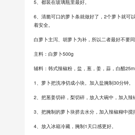
5、都装在玻璃瓶里最好。 
6、清脆可口的萝卜条就做好了，2个萝卜就可
着安全。
白萝卜主泻、胡萝卜为补，所以二者最好不要同
主料：白萝卜500g
辅料：韩式辣椒粉，盐，葱，姜，蒜，白醋25ml
1、萝卜把洗净切成小块。加入盐腌制30分钟。
2、把葱姜切碎，梨切碎，放入大碗中，加入辣
3、把腌制的萝卜块挤去水分，加入辣椒糊中搅
4、放入冰箱冷藏，腌制1天口感更好。