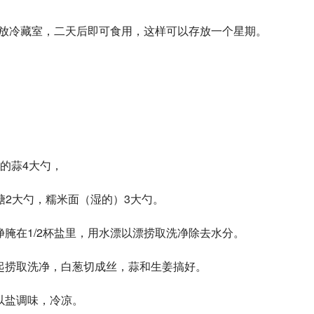
盖放冷藏室，二天后即可食用，这样可以存放一个星期。 
好的蒜4大勺， 
糖2大勺，糯米面（湿的）3大勺。 
净腌在1/2杯盐里，用水漂以漂捞取洗净除去水分。 
一起捞取洗净，白葱切成丝，蒜和生姜搞好。 
以盐调味，冷凉。 