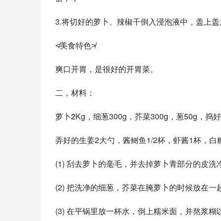
3.将切好的萝卜、辣椒干倒入浸泡液中，盖上
≮美食特色≯ 
爽口开胃，是很好的开胃菜。
二，材料： 
萝卜2Kg，细葱300g，芥菜300g，葱50g，捣
弄好的生姜2大勺，酱鲥鱼1/2杯，虾酱1杯，白
(1) 刮去萝卜的毫毛，并去掉萝卜青部分的皮洗
(2) 把洗净的细葱，芥菜在腌萝卜的时候放在
(3) 在平锅里放一杯水，倒上糯米面，并熬浆糊