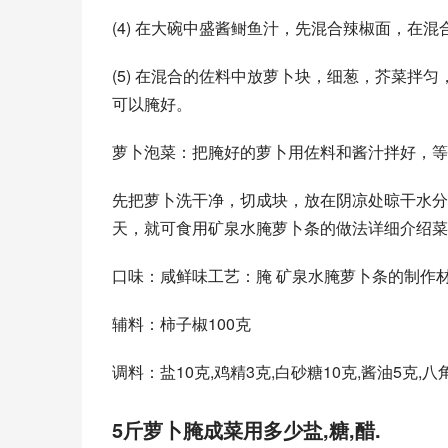
(4) 在大碗中盛酱鲥鱼汁，先混合辣椒面，在
(5) 在混合的佐料中放萝卜块，细葱，芥菜拌
可以腌好。 
萝卜泡菜：把腌好的萝卜用佐料和酱汁拌好，等
先把萝卜洗干净，切成块，放在阴凉处晾干水分
口味：咸鲜味工艺：腌 矿泉水腌萝卜条的制作材
辅料：柿子椒100克
调料：盐10克,鸡精3克,白砂糖10克,酱油5
5斤萝卜腌成菜用多少盐,糖,醋.