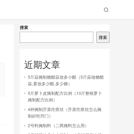
搜索
搜索
近期文章
5斤蒜腌制糖醋蒜放多小醋（5斤蒜做糖醋
蒜,要放多少醋,多少糖）
5斤萝卜皮腌制配方比例（10斤整根萝卜
腌制配方比例）
4种腌制芥菜疙瘩丝（芥菜疙瘩丝怎么腌
制好吃窍门）
2号料腌制料（二两腌料怎么用）