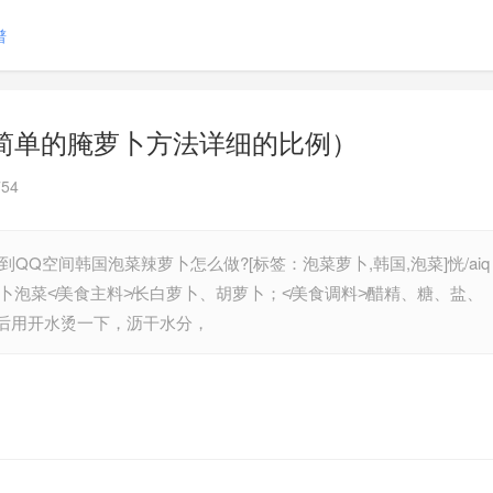
谱
简单的腌萝卜方法详细的比例）
54
QQ空间韩国泡菜辣萝卜怎么做?[标签：泡菜萝卜,韩国,泡菜]恍/aiq
:02检举萝卜泡菜≮美食主料≯长白萝卜、胡萝卜；≮美食调料≯醋精、糖、盐、
净后用开水烫一下，沥干水分，