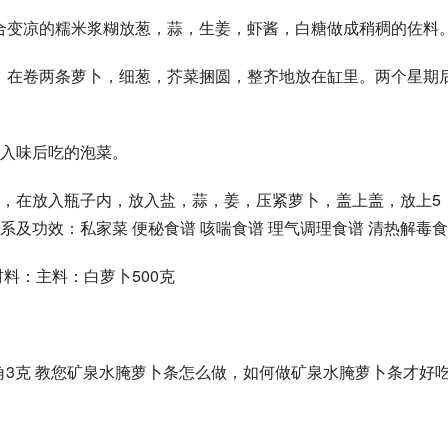
混合变凉的糯米浆糊放葱，蒜，生姜，虾酱，白糖做成稍稠的佐料。
匀，在卷两条萝卜，细葱，芥菜捆圆，整齐地放在缸里。两个星期
入味后吃的泡菜。 
，在放入瓶子内，放入盐，蒜，姜，压紧萝卜，盖上盖，放上5
料：主料：白萝卜500克
克,八角3克 教您矿泉水腌萝卜条怎么做，如何做矿泉水腌萝卜条才好