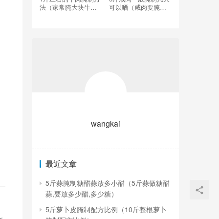
法（家常腌大块牛肉
可以晒（咸肉要腌制
的腌制方法）
多少天才能晾晒）
中
wangkai
回
撒
出
最近文章
5斤蒜腌制糖醋蒜放多小醋（5斤蒜做糖醋
蒜,要放多少醋,多少糖）
5斤萝卜皮腌制配方比例（10斤整根萝卜