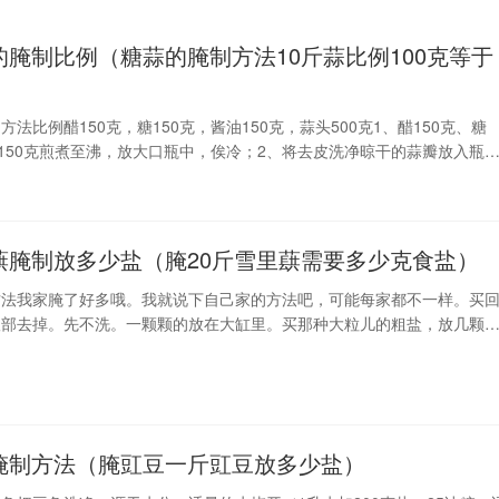
的腌制比例（糖蒜的腌制方法10斤蒜比例100克等于
法比例醋150克，糖150克，酱油150克，蒜头500克1、醋150克、糖
油150克煎煮至沸，放大口瓶中，俟冷；2、将去皮洗净晾干的蒜瓣放入瓶
即可取食。每日2-3次，或隔日食用。糖醋蒜中糖醋蒜三着的比例是7：1：
：蒜头350
蕻腌制放多少盐（腌20斤雪里蕻需要多少克食盐）
方法我家腌了好多哦。我就说下自己家的方法吧，可能每家都不一样。买
根部去掉。先不洗。一颗颗的放在大缸里。买那种大粒儿的粗盐，放几颗
几颗，再撒点儿盐。多放些盐哦。放上几天，就可以了。我家呢，都是捞
腌制方法（腌豇豆一斤豇豆放多少盐）