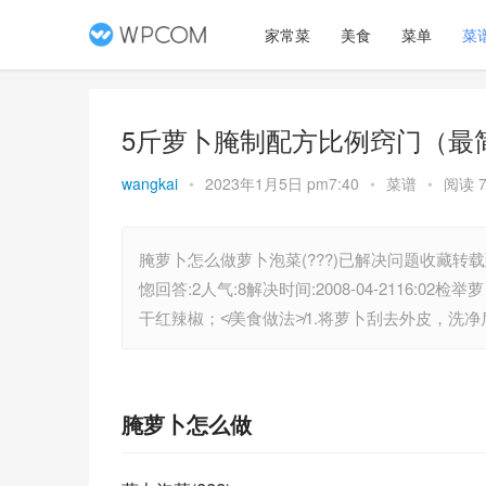
家常菜
美食
菜单
菜
5斤萝卜腌制配方比例窍门（最
wangkai
•
2023年1月5日 pm7:40
•
菜谱
•
阅读 7
腌萝卜怎么做萝卜泡菜(???)已解决问题收藏转载到
惚回答:2人气:8解决时间:2008-04-2116
干红辣椒；≮美食做法≯1.将萝卜刮去外皮，洗
腌萝卜怎么做