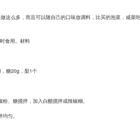
以做这么多，而且可以随自己的口味放调料，比买的泡菜，咸菜
时食用。材料
，糖20g，梨1个
椒粉、糖搅拌，加入白醋搅拌成辣椒糊。
拌均匀。