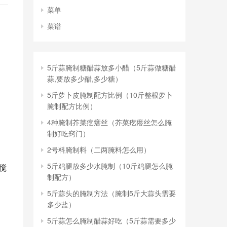
菜单
菜谱
5斤蒜腌制糖醋蒜放多小醋（5斤蒜做糖醋
蒜,要放多少醋,多少糖）
5斤萝卜皮腌制配方比例（10斤整根萝卜
腌制配方比例）
4种腌制芥菜疙瘩丝（芥菜疙瘩丝怎么腌
制好吃窍门）
2号料腌制料（二两腌料怎么用）
5斤鸡腿放多少水腌制（10斤鸡腿怎么腌
搅
制配方）
5斤蒜头的腌制方法（腌制5斤大蒜头需要
多少盐）
5斤蒜怎么腌制醋蒜好吃（5斤蒜需要多少