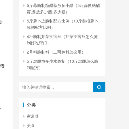
5斤蒜腌制糖醋蒜放多小醋（5斤蒜做糖醋
 
蒜,要放多少醋,多少糖）
5斤萝卜皮腌制配方比例（10斤整根萝卜
后
腌制配方比例）
4种腌制芥菜疙瘩丝（芥菜疙瘩丝怎么腌
制好吃窍门）
2号料腌制料（二两腌料怎么用）
5斤鸡腿放多少水腌制（10斤鸡腿怎么腌
天，就可食用矿泉水腌萝卜条的做法详细介绍菜系及功效：私家菜 便秘食谱 咳喘食谱 理气调理食谱 清热解毒食谱 
制配方）
分类
吃
家常菜
美食