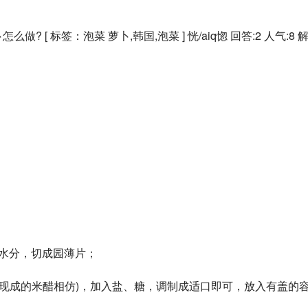
 [ 标签：泡菜 萝卜,韩国,泡菜 ] 恍/aiq惚 回答:2 人气:8 
水分，切成园薄片； 
度与现成的米醋相仿)，加入盐、糖，调制成适口即可，放入有盖的