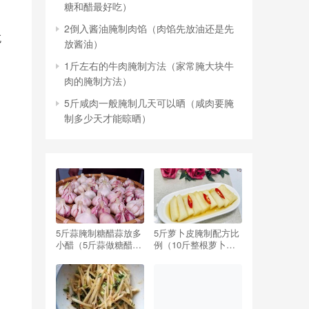
糖和醋最好吃）
2倒入酱油腌制肉馅（肉馅先放油还是先
吃
放酱油）
1斤左右的牛肉腌制方法（家常腌大块牛
肉的腌制方法）
5斤咸肉一般腌制几天可以晒（咸肉要腌
制多少天才能晾晒）
5斤蒜腌制糖醋蒜放多
5斤萝卜皮腌制配方比
小醋（5斤蒜做糖醋蒜,
例（10斤整根萝卜腌
要放多少醋,多少糖）
制配方比例）