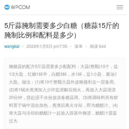
5斤蒜腌制需要多少白糖（糖蒜15斤的
腌制比例和配料是多少）
wangkai
•
2023年1月5日 pm7:55
•
菜单
•
阅读 644
腌糖蒜的配方5斤蒜需要多少配配料：大蒜(整颗)10个，盐
1/2大匙，红糖1杯半，白醋3杯，水1杯，盐1小匙，酱油1
大匙。做法：(1)将10个整颗大蒜外皮略微剥去一层备用。
(2)将1锅水煮沸加入少许盐溶解后熄火，再放入大蒜浸渍
20分钟，捞起沥干水份放凉备糖蒜用。(3)将调味料所有材
料置于锅中混合加热，煮沸后离火冷却，即为糖醋汁。(4)
将大蒜与冷却的糖醋汁一起放入容器中腌渍，糖醋汁需盖
过大