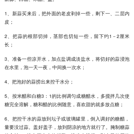
1、新蒜买来后，把外面的老皮剥掉一些，剩下一、二层内
皮；
2、把蒜的根部切掉，茎部也切短一些，留下约1－2厘米
长；
3、准备一些凉开水，加点盐调成淡盐水，将切好的蒜浸泡
在水里，泡一天一夜，中间换一次水；
4、把泡好的蒜捞出来控干水分；
5、按米醋和白糖3：1的比例调匀成糖醋水，多搅拌几次使
糖完全溶解，糖和醋的比例随意，喜欢甜的就多放点糖；
6、把控干水的蒜放到坛子或玻璃罐里，倒入调好的糖醋，
量要没过蒜。盖好盖子，放到阴凉的地方就行了。腌制糖蒜