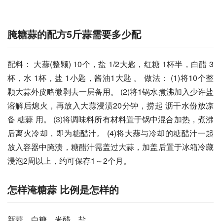
腌糖蒜的配方5斤蒜需要多少配
配料： 大蒜(整颗) 10个，盐 1/2大匙，红糖 1杯半，白醋 3
杯，水 1杯，盐 1小匙，酱油1大匙 。 做法： (1)将10个整
颗大蒜外皮略微剥去一层备用。 (2)将1锅水煮沸加入少许盐
溶解后熄火，再放入大蒜浸渍20分钟，捞起 沥干水份放凉
备 糖蒜 用。 (3)将调味料所有材料置于锅中混合加热，煮沸
后离火冷却，即为糖醋汁。 (4)将大蒜与冷却的糖醋汁一起
放入容器中腌渍，糖醋汁需盖过大蒜，加盖后置于冰箱冷藏
浸泡2周以上，约可保存1～2个月。
怎样淹糖蒜 比例是怎样的
新蒜、白糖、米醋、盐。