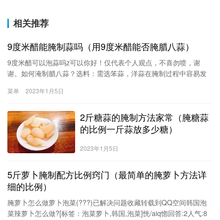
相关推荐
9度米醋能腌制蒜吗（用9度米醋能否腌腊八蒜）
9度米醋可以泡蒜吗z可以你好！仅代表个人观点，不喜勿喷，谢
谢。如何淹制腊八蒜？选料：需选笨蒜，洋蒜在腌制过程中容易发
芽，影响品质。（据说蒜头不大，中间有蒜苔的就是笨蒜了）做
菜单
2023年1月5日
法：1：蒜剥皮，用软布擦净，若用水洗请一定把水分晾干！2：将
蒜放入玻璃容器中，倒入适量醋，以没过蒜为好，盖好盖子。3：将
2斤糖蒜的腌制方法家常（腌糖蒜
容器放在能见到阳光的地方。好了，就
的比例一斤蒜放多少糖）
2023年1月5日
5斤萝卜腌制配方比例窍门（最简单的腌萝卜方法详
细的比例）
腌萝卜怎么做萝卜泡菜(???)已解决问题收藏转载到QQ空间韩国泡
菜辣萝卜怎么做?[标签：泡菜萝卜,韩国,泡菜]恍/aiq惚回答:2人气:8