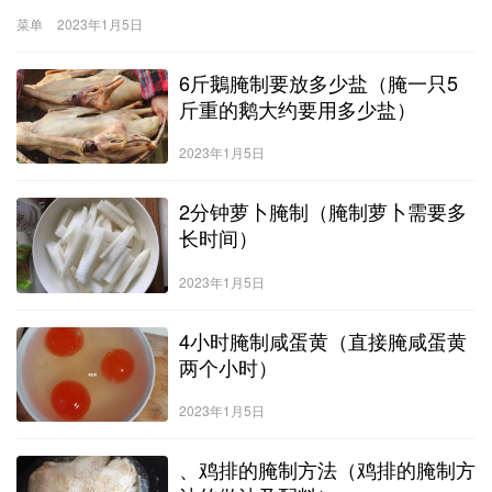
解决时间:2008-04-2116:02检举萝卜泡菜≮美食主料≯长白萝卜、胡
菜单
2023年1月5日
萝卜；≮美食调料≯醋精、糖、盐、干红辣椒；≮美食做法≯1.将萝卜
刮去外皮，洗净后用开水烫一下，沥干水分，
6斤鵝腌制要放多少盐（腌一只5
斤重的鹅大约要用多少盐）
2023年1月5日
2分钟萝卜腌制（腌制萝卜需要多
长时间）
2023年1月5日
4小时腌制咸蛋黄（直接腌咸蛋黄
两个小时）
2023年1月5日
、鸡排的腌制方法（鸡排的腌制方