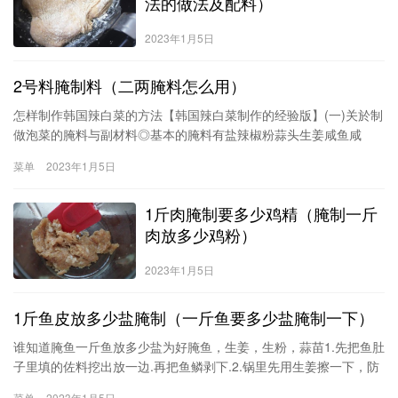
法的做法及配料）
2023年1月5日
2号料腌制料（二两腌料怎么用）
怎样制作韩国辣白菜的方法【韩国辣白菜制作的经验版】(一)关於制
做泡菜的腌料与副材料◎基本的腌料有盐辣椒粉蒜头生姜咸鱼咸
虾….等◎广泛使用的副材料中，蔬菜类有萝卜青葱葱白芹菜韭菜….
菜单
2023年1月5日
等。水果类有梨苹果香柚石榴….等。果实类有栗子丁香松子…等。
鱼类
1斤肉腌制要多少鸡精（腌制一斤
肉放多少鸡粉）
2023年1月5日
1斤鱼皮放多少盐腌制（一斤鱼要多少盐腌制一下）
谁知道腌鱼一斤鱼放多少盐为好腌鱼，生姜，生粉，蒜苗1.先把鱼肚
子里填的佐料挖出放一边.再把鱼鳞剥下.2.锅里先用生姜擦一下，防
治煎鱼时粘锅.3.锅里放入食用油，开最小火慢慢煎黄.因为鱼是经过
菜单
2023年1月5日