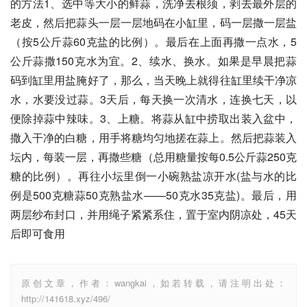
的方法1、选中等大小的鲜蒜，洗净去根须，剥去最外层的
老皮，然后把蒜头一层一层地码在小缸里，码一层撒一层盐
（按5公斤蒜60克盐的比例）。最后在上面再撒一点水，5
公斤蒜撒150克水为宜。2、续水、换水。如果是早晨把蒜
码到缸里用盐腌好了，那么，当天晚上就得往缸里续干净凉
水，水要没过蒜。3天后，每天换一次清水，连换七天，以
便除掉蒜中辣味。3、上糖。将蒜从缸中捞取出装入盆中，
撒入干净的白糖，用手将糖均匀地搓在蒜上。然后把蒜装入
坛内，每装一层，再撒些糖（总用糖量按每0.5公斤蒜250克
糖的比例）。再往小坛里倒一小碗熟盐凉开水(盐与水的比
例是500克糖蒜50克熟盐水——50克水35克盐)。最后，用
两层纱布封口，并用绳子紧紧系住，置于室内阴凉处，45天
后即可食用
原创文章，作者：wangkai，如若转载，请注明出处：
http://141618.xyz/496/