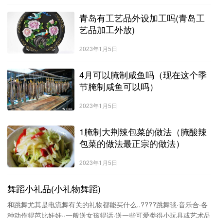
青岛有工艺品外设加工吗(青岛工
艺品加工外放)
2023年1月5日
4月可以腌制咸鱼吗（现在这个季
节腌制咸鱼可以吗）
2023年1月5日
1腌制大荆辣包菜的做法（腌酸辣
包菜的做法最正宗的做法）
2023年1月5日
舞蹈小礼品(小礼物舞蹈)
和跳舞尤其是电流舞有关的礼物都能买什么..????跳舞毯·音乐合·各
种动作得芭比娃娃··一般送女孩得话·送一些可爱类得小玩具或艺术品