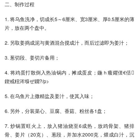
二、制作过程
1. 将乌鱼洗净，切成长5～6厘米、宽3厘米、厚0.5厘米的薄
片，放在两个盘中。
2. 另取姜捣成泥与黄酒混合搅成汁，而后过滤即为姜汁；
3. 葱切段、姜切片备用；
4. 将鸡蛋打散倒入热油锅内，摊成蛋皮；鍦ｈ癁鑺傞€佸
鍥戒粈涔堢ぜ鐗?/p>
5. 在乌鱼片上撒精盐及姜汁，使其入味；
6. 另外，分装菜心、豆腐、香菇、粉丝各1盘；
7. 炒锅置旺火上，放入猪油烧至6成热，放鸡骨架、猪排
骨、姜片（20克）、葱段，并加水2000克，煨成白汁，沉