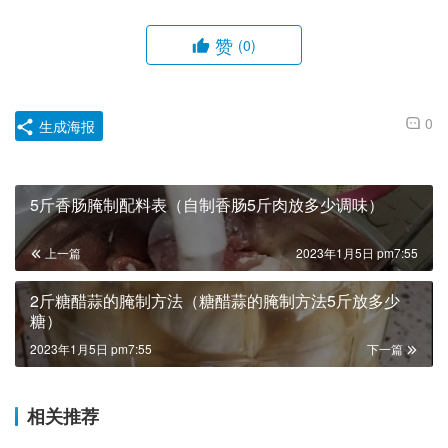
赞
(0)
0
生成海报
5斤香肠腌制配料表（自制香肠5斤肉放多少调味）
上一篇
2023年1月5日 pm7:55
2斤糖醋蒜的腌制方法（糖醋蒜的腌制方法5斤放多少
糖）
2023年1月5日 pm7:55
下一篇
相关推荐