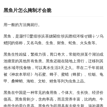
黑鱼片怎么腌制才会脆
用一般的方法腌就行。
黑鱼，是灏忓鐢熺埗浜茶妭閫佺埗浜蹭粈涔堢ぜ鐗╁ソ乌
鳢[lǐ]的俗称，又名乌鱼、生鱼、财鱼、蛇鱼、火头鱼等。
黑鱼生性凶猛，繁殖力强，胃口奇大，常能吃掉某个湖泊或
池塘里的其他所有鱼类。黑鱼还能在陆地上滑行，迁移到其
他水域寻找食物，可以离水生活3天之久。早在二千年前就
被《神农本草经》与石蜜、蜂子、蜜蜡（蜂胶）、牡蛎、龟
甲、桑蜱蛸、海蛤、文蛤、鲤鱼等列为虫鱼上品。
黑鱼在中国是一种常见的食用鱼，个体大、生长快、经济价
值高。黑鱼骨刺少，含肉率高，而且营养丰富，比鸡肉、牛
肉所含的蛋白质高。黑鱼作为药用具有去瘀生新，滋补调养