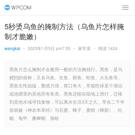
5秒烫乌鱼的腌制方法（乌鱼片怎样腌
制才脆嫩）
wangkai
•
2023年1月5日 pm7:55
•
家常菜
•
阅读 1424
黑鱼片怎么腌制才会脆用一般的方法腌就行。黑鱼，是乌
鳢[lǐ]的俗称，又名乌鱼、生鱼、财鱼、蛇鱼、火头鱼等。
黑鱼生性凶猛，繁殖力强，胃口奇大，常能吃掉某个湖泊
或池塘里的其他所有鱼类。黑鱼还能在陆地上滑行，迁移
到其他水域寻找食物，可以离水生活3天之久。早在二千年
前就被《神农本草经》与石蜜、蜂子、蜜蜡（蜂胶）、牡
蛎、龟甲、桑蜱蛸、海蛤