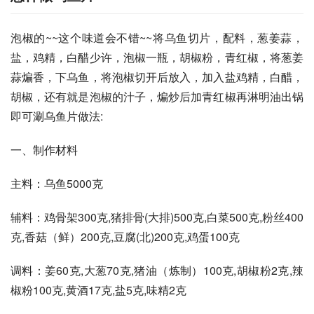
泡椒的~~这个味道会不错~~将乌鱼切片，配料，葱姜蒜，
盐，鸡精，白醋少许，泡椒一瓶，胡椒粉，青红椒，将葱姜
蒜煸香，下乌鱼，将泡椒切开后放入，加入盐鸡精，白醋，
胡椒，还有就是泡椒的汁子，煸炒后加青红椒再淋明油出锅
即可涮乌鱼片做法:
一、制作材料
主料：乌鱼5000克
辅料：鸡骨架300克,猪排骨(大排)500克,白菜500克,粉丝400
克,香菇（鲜）200克,豆腐(北)200克,鸡蛋100克
调料：姜60克,大葱70克,猪油（炼制）100克,胡椒粉2克,辣
椒粉100克,黄酒17克,盐5克,味精2克