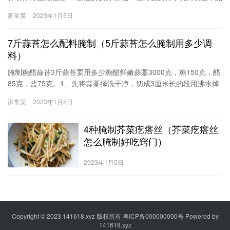
就可以了··o(∩_∩)o…·跳舞的女孩需要什么礼物需要美妙的音乐需要
家常菜
2023年1月5日
一个摄影机的帮助拍下自己的舞姿会一个人躲在一个小角落偷偷的
看，暗暗的笑到真好看~我这
7斤蒜苔怎么配料腌制（5斤蒜苔怎么腌制用多少调
料）
腌制糖醋蒜苔3斤蒜苔要用多少糖醋鲜嫩蒜薹3000克，糖150克，醋
85克，盐75克。1、先将蒜薹择洗干净，切成3厘米长的段用沸水焯
去辣味，捞出，晾去表面水分；2、取一净坛子，放进蒜薹，然后放
家常菜
2023年1月5日
进糖、醋、盐，适当加入水，使水没过蒜薹。如此泡制1天，即可食
用。腌制蒜苔的正确方法4/4分步
4种腌制芥菜疙瘩丝（芥菜疙瘩丝
怎么腌制好吃窍门）
2023年1月5日
Copyright © 2023
141618.xyz
版权所有
粤ICP备000000000号
Powered by
141618.xyz