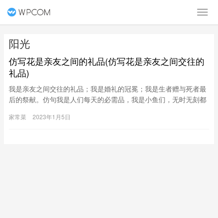
阳光
仿写花是亲友之间的礼品(仿写花是亲友之间交往的
礼品)
我是亲友之间交往的礼品；我是婚礼的冠冕；我是生者赠与死者最
后的祭献。仿句我是人们每天的必需品，我是小鱼们，无时无刻都
离不开的东西，我是大地要的东西。仿写”花是亲友之间交往的礼
家常菜
2023年1月5日
品，花是婚礼的冠冕，花是生者赠予死者最后的祭献。”答：”字是
人类之间交流的工具，字是才子的美玉，字是前人留给后人最好的
纪念。”满意请采纳！有问题请追问！非常感谢！我是鸟儿