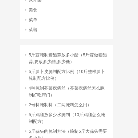
美食
菜单
菜谱
5斤蒜腌制糖醋蒜放多小醋（5斤蒜做糖醋
蒜,要放多少醋,多少糖）
5斤萝卜皮腌制配方比例（10斤整根萝卜
腌制配方比例）
4种腌制芥菜疙瘩丝（芥菜疙瘩丝怎么腌
制好吃窍门）
2号料腌制料（二两腌料怎么用）
5斤鸡腿放多少水腌制（10斤鸡腿怎么腌
制配方）
5斤蒜头的腌制方法（腌制5斤大蒜头需要
多少盐）