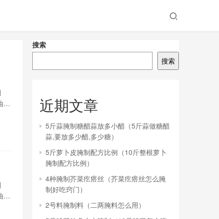
搜索
搜索
制
近期文章
油
五花
5斤蒜腌制糖醋蒜放多小醋（5斤蒜做糖醋
蒜,要放多少醋,多少糖）
5斤萝卜皮腌制配方比例（10斤整根萝卜
腌制配方比例）
4种腌制芥菜疙瘩丝（芥菜疙瘩丝怎么腌
制
制好吃窍门）
油
2号料腌制料（二两腌料怎么用）
五花