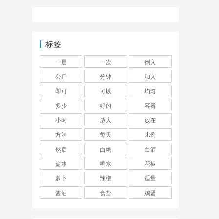
标签
一层
一次
倒入
公斤
分钟
加入
即可
可以
均匀
多少
好的
容器
小时
放入
放在
方法
每天
比例
然后
白糖
白酒
盐水
糖水
花椒
萝卜
辣椒
适量
酱油
食盐
鸡蛋