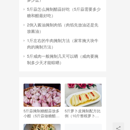
5斤蒜怎么腌制醋蒜好吃（5斤蒜需要多少
糖和醋最好吃）
2倒入酱油腌制肉馅（肉馅先放油还是先
放酱油）
1斤左右的牛肉腌制方法（家常腌大块牛
肉的腌制方法）
5斤咸肉一般腌制几天可以晒（咸肉要腌
制多少天才能晾晒）
5斤蒜腌制糖醋蒜放多
5斤萝卜皮腌制配方比
小醋（5斤蒜做糖醋蒜,
例（10斤整根萝卜腌
要放多少醋,多少糖）
制配方比例）