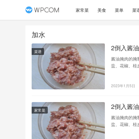
家常菜
美食
菜单
菜
加水
2倒入酱
菜谱
酱油腌肉的腌
盐、花椒、桂
肉”做法，喜
肉、
2023年1月5日
2倒入酱
家常菜
酱油腌肉的腌
盐、花椒、桂
肉”做法，喜
肉、生抽、老