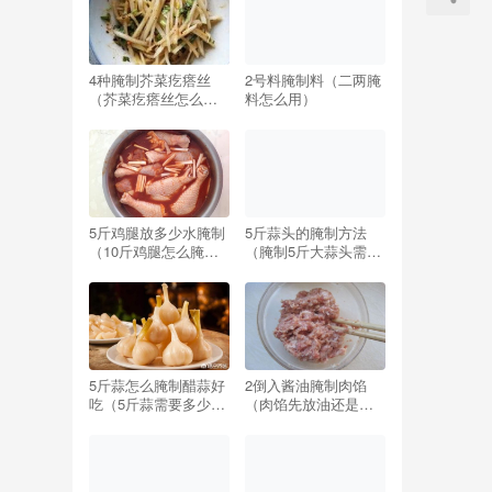
4种腌制芥菜疙瘩丝
2号料腌制料（二两腌
（芥菜疙瘩丝怎么腌
料怎么用）
制好吃窍门）
5斤鸡腿放多少水腌制
5斤蒜头的腌制方法
（10斤鸡腿怎么腌制
（腌制5斤大蒜头需要
配方）
多少盐）
5斤蒜怎么腌制醋蒜好
2倒入酱油腌制肉馅
吃（5斤蒜需要多少糖
（肉馅先放油还是先
和醋最好吃）
放酱油）