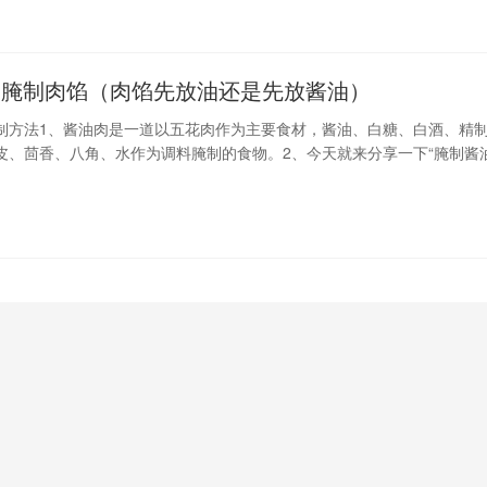
油腌制肉馅（肉馅先放油还是先放酱油）
制方法1、酱油肉是一道以五花肉作为主要食材，酱油、白糖、白酒、精
皮、茴香、八角、水作为调料腌制的食物。2、今天就来分享一下“腌制酱
欢的朋友可以先收藏，有空自己试一下。3、下面开始介绍所需要的食材：