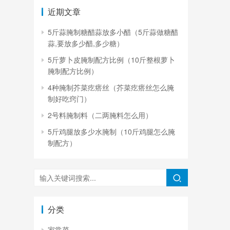
近期文章
5斤蒜腌制糖醋蒜放多小醋（5斤蒜做糖醋
蒜,要放多少醋,多少糖）
5斤萝卜皮腌制配方比例（10斤整根萝卜
腌制配方比例）
4种腌制芥菜疙瘩丝（芥菜疙瘩丝怎么腌
制好吃窍门）
2号料腌制料（二两腌料怎么用）
5斤鸡腿放多少水腌制（10斤鸡腿怎么腌
制配方）
分类
家常菜