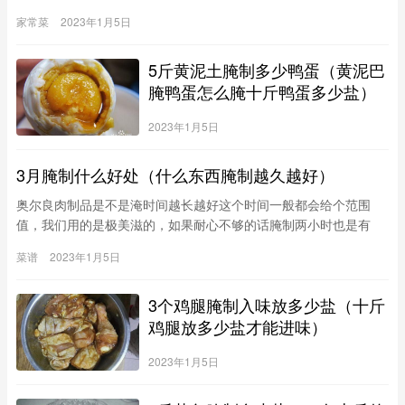
颗，姜一块，葱一根，料酒一大匙，酱油大匙，老抽一大匙（上色
家常菜
2023年1月5日
用），冰糖数粒。香料包里还可再加小茴香、大茴香、丁香、砂仁
等等（我都没有，所以没加）。1。把牛腱肉按肌肉分布切割成内
5斤黄泥土腌制多少鸭蛋（黄泥巴
一股股的小肉块，便于入味。不用洗。小火炒香花椒和盐，盐变黄
就好了（不
腌鸭蛋怎么腌十斤鸭蛋多少盐）
2023年1月5日
3月腌制什么好处（什么东西腌制越久越好）
奥尔良肉制品是不是淹时间越长越好这个时间一般都会给个范围
值，我们用的是极美滋的，如果耐心不够的话腌制两小时也是有
的，一般的话实在6-8小时左右，晚上腌制好，早上用，早上腌制
菜谱
2023年1月5日
好晚上用，基本上是这样，如果腌制时间过长会出现烤的时候肉发
白，表皮味道偏淡，而且如果常温下腌制，时间越长越容易变质，
3个鸡腿腌制入味放多少盐（十斤
所以楼主一定要把握好腌制时间。不是越长就越好
鸡腿放多少盐才能进味）
2023年1月5日