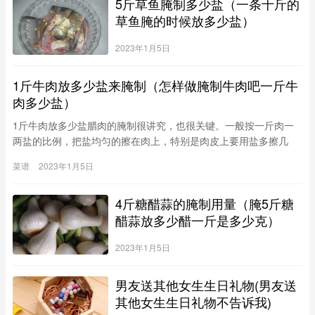
5斤草鱼腌制多少盐（一条十斤的
草鱼腌的时候放多少盐）
2023年1月5日
1斤牛肉放多少盐来腌制（怎样做腌制牛肉吧一斤牛
肉多少盐）
1斤牛肉放多少盐腊肉的腌制很讲究，也很关键。一般按一斤肉一
两盐的比例，把盐均匀的擦在肉上，特别是肉皮上要用盐多擦几
次，不然熏好后的肉皮嚼不动，还可以加点白酒。不要加其他的香
菜谱
2023年1月5日
料，这样熏出的腊肉才会有一种纯粹的肉香味。把加好盐的肉放在
大盆里加盖腌制三天，每天翻动一次，把上面的肉放下去，下面的
4斤糖醋蒜的腌制用量（腌5斤糖
放上来。保证肉腌匀。三天后把肉一块一块的用铁丝穿好，挂在阴
凉处晾干，或者挂在风口处风
醋蒜放多少醋一斤是多少克）
2023年1月5日
男友送其他女生生日礼物(男友送
其他女生生日礼物不告诉我)