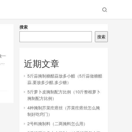
搜索
搜索
放一
近期文章
火慢
了.
锅里
5斤蒜腌制糖醋蒜放多小醋（5斤蒜做糖醋
蒜,要放多少醋,多少糖）
5斤萝卜皮腌制配方比例（10斤整根萝卜
腌制配方比例）
4种腌制芥菜疙瘩丝（芥菜疙瘩丝怎么腌
制好吃窍门）
2号料腌制料（二两腌料怎么用）