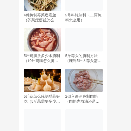
4种腌制芥菜疙瘩丝
2号料腌制料（二两腌
（芥菜疙瘩丝怎么腌
料怎么用）
制好吃窍门）
5斤鸡腿放多少水腌制
5斤蒜头的腌制方法
（10斤鸡腿怎么腌制
（腌制5斤大蒜头需要
配方）
多少盐）
5斤蒜怎么腌制醋蒜好
2倒入酱油腌制肉馅
吃（5斤蒜需要多少糖
（肉馅先放油还是先
和醋最好吃）
放酱油）