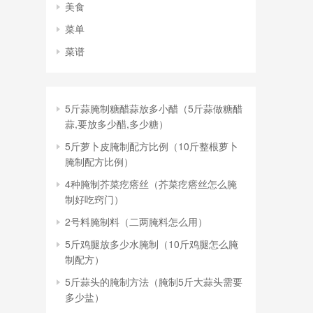
美食
菜单
菜谱
5斤蒜腌制糖醋蒜放多小醋（5斤蒜做糖醋
蒜,要放多少醋,多少糖）
5斤萝卜皮腌制配方比例（10斤整根萝卜
腌制配方比例）
4种腌制芥菜疙瘩丝（芥菜疙瘩丝怎么腌
制好吃窍门）
2号料腌制料（二两腌料怎么用）
5斤鸡腿放多少水腌制（10斤鸡腿怎么腌
制配方）
5斤蒜头的腌制方法（腌制5斤大蒜头需要
多少盐）