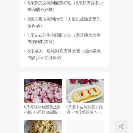
5斤蒜怎么腌制醋蒜好吃（5斤蒜需要多少
糖和醋最好吃）
2倒入酱油腌制肉馅（肉馅先放油还是先
放酱油）
1斤左右的牛肉腌制方法（家常腌大块牛
肉的腌制方法）
5斤咸肉一般腌制几天可以晒（咸肉要腌
制多少天才能晾晒）
5斤蒜腌制糖醋蒜放多
5斤萝卜皮腌制配方比
小醋（5斤蒜做糖醋蒜,
例（10斤整根萝卜腌
要放多少醋,多少糖）
制配方比例）