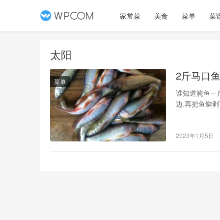
家常菜
美食
菜单
菜
太阳
2斤马口
菜单
谁知道腌鱼一
边.再把鱼鳞剥
慢煎黄.因为
皮还掉.，下次
2023年1月5日
放水，把鱼放入