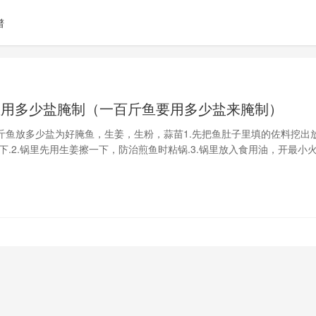
谱
鱼用多少盐腌制（一百斤鱼要用多少盐来腌制）
斤鱼放多少盐为好腌鱼，生姜，生粉，蒜苗1.先把鱼肚子里填的佐料挖出
下.2.锅里先用生姜擦一下，防治煎鱼时粘锅.3.锅里放入食用油，开最小
鱼是经过腌制过的，鱼皮真的特别难煎.煎了三条一条都没好的.表面都有点糊
是不是得该改进一下用点生粉.4.锅里剩的油再把佐料炒香.5.蒜苗切段.6.
锅里煮一下.7.放