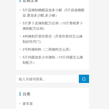
近期文章
5斤蒜腌制糖醋蒜放多小醋（5斤蒜做糖醋
蒜,要放多少醋,多少糖）
5斤萝卜皮腌制配方比例（10斤整根萝卜
腌制配方比例）
4种腌制芥菜疙瘩丝（芥菜疙瘩丝怎么腌
制好吃窍门）
2号料腌制料（二两腌料怎么用）
5斤鸡腿放多少水腌制（10斤鸡腿怎么腌
制配方）
分类
家常菜