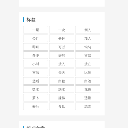
标签
一层
一次
倒入
公斤
分钟
加入
即可
可以
均匀
多少
好的
容器
小时
放入
放在
方法
每天
比例
然后
白糖
白酒
盐水
糖水
花椒
萝卜
辣椒
适量
酱油
食盐
鸡蛋