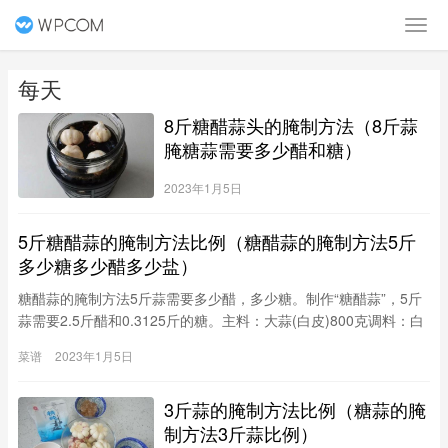
每天
8斤糖醋蒜头的腌制方法（8斤蒜
腌糖蒜需要多少醋和糖）
2023年1月5日
5斤糖醋蒜的腌制方法比例（糖醋蒜的腌制方法5斤
多少糖多少醋多少盐）
糖醋蒜的腌制方法5斤蒜需要多少醋，多少糖。制作“糖醋蒜”，5斤
蒜需要2.5斤醋和0.3125斤的糖。主料：大蒜(白皮)800克调料：白
砂糖50克，醋400克，酱油400克，花椒5克。1、白皮蒜(加工)的须
菜谱
2023年1月5日
梗适当去掉一部分，再剥掉两层表皮，放入清水里浸泡7天，每天
换水一次，然后捞出晾晒，直至表皮呈现皱纹时装坛内。2、白
3斤蒜的腌制方法比例（糖蒜的腌
糖、醋、酱油、花椒调成汁，浇入蒜坛内，盖严盖，30天左右即
成。≮美食原料≯
制方法3斤蒜比例）