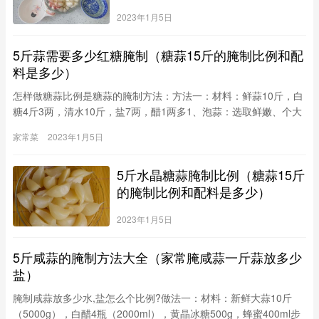
2023年1月5日
5斤蒜需要多少红糖腌制（糖蒜15斤的腌制比例和配
料是多少）
怎样做糖蒜比例是糖蒜的腌制方法：方法一：材料：鲜蒜10斤，白
糖4斤3两，清水10斤，盐7两，醋1两多1、泡蒜：选取鲜嫩、个大
的蒜，切去尾巴，仅留少许把，放入凉水里泡3-7天，根据气温冷
家常菜
2023年1月5日
暖可适当减少或增加泡水的时间。每天换一次水，把蒜的嫩味泡出
去，然
5斤水晶糖蒜腌制比例（糖蒜15斤
的腌制比例和配料是多少）
2023年1月5日
5斤咸蒜的腌制方法大全（家常腌咸蒜一斤蒜放多少
盐）
腌制咸蒜放多少水,盐怎么个比例?做法一：材料：新鲜大蒜10斤
（5000g），白醋4瓶（2000ml），黄晶冰糖500g，蜂蜜400ml步