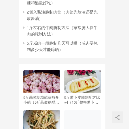
糖和醋最好吃）
2倒入酱油腌制肉馅（肉馅先放油还是先
放酱油）
1斤左右的牛肉腌制方法（家常腌大块牛
肉的腌制方法）
5斤咸肉一般腌制几天可以晒（咸肉要腌
制多少天才能晾晒）
5斤蒜腌制糖醋蒜放多
5斤萝卜皮腌制配方比
小醋（5斤蒜做糖醋蒜,
例（10斤整根萝卜腌
要放多少醋,多少糖）
制配方比例）