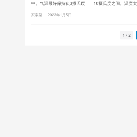
中。气温最好保持负3摄氏度——10摄氏度之间。温度
家常菜
2023年1月5日
1 / 2