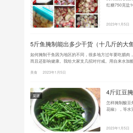
红糖750克盐
可以保证剥好
的做法步骤33
2023年1月5日
5斤鱼腌制能出多少干货（十几斤的大
如何腌制干鱼因为地区的不同，很多地方过年要吃腊肉
而且还影响健康。我给大家支几招对付咸。用自来水加醋
来漂洗，按咸味轻重可连续漂洗几次，最后用清水洗净
美食
2023年1月5日
4斤豇豆
菜谱
怎样腌制酸豆
花椒），等水
用了，天冷要
角洗干净晾干
2023年1月5日