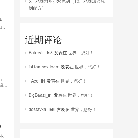
5斤鸡腿放多少水腌制（10斤鸡腿怎么腌
制配方）
失、
口的
选七
近期评论
盐一
Bateryin_ls8
发表在
世界，您好！
ipl fantasy team
发表在
世界，您好！
用。
1Ace_ii4
发表在
世界，您好！
锅里
倒入
BigBaazi_ii1
发表在
世界，您好！
dostavka_lekl
发表在
世界，您好！
）
克