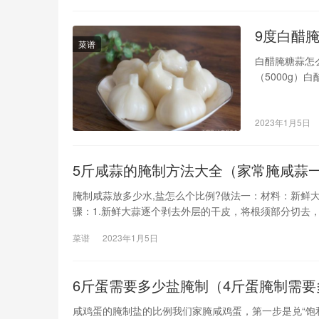
9度白醋
菜谱
白醋腌糖蒜怎
（5000g）
皮，将根须部
浸泡1小时，
2023年1月5日
5斤咸蒜的腌制方法大全（家常腌咸蒜
腌制咸蒜放多少水,盐怎么个比例?做法一：材料：新鲜大蒜10
骤：1.新鲜大蒜逐个剥去外层的干皮，将根须部分切去
小时，之后继续用流动水再次彻底冲洗干净。放置8－1
菜谱
2023年1月5日
6斤蛋需要多少盐腌制（4斤蛋腌制需
咸鸡蛋的腌制盐的比例我们家腌咸鸡蛋，第一步是兑“饱和