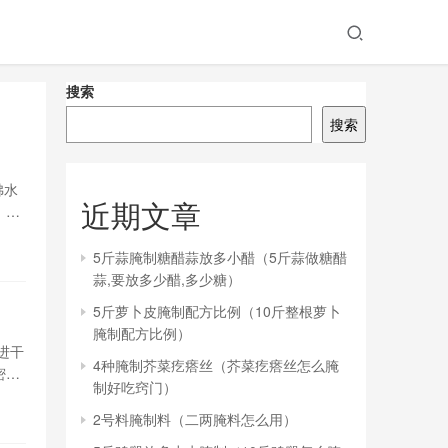
搜索
搜索
沸水
近期文章
，即
5斤蒜腌制糖醋蒜放多小醋（5斤蒜做糖醋
蒜,要放多少醋,多少糖）
5斤萝卜皮腌制配方比例（10斤整根萝卜
腌制配方比例）
进干
4种腌制芥菜疙瘩丝（芥菜疙瘩丝怎么腌
密封
制好吃窍门）
2号料腌制料（二两腌料怎么用）