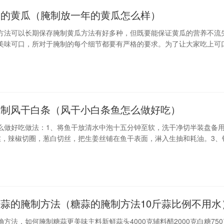
制的黄瓜（腌制放一年的黄瓜怎么样）
方法可以长期保存腌制黄瓜方法有好多种，但既要能保证黄瓜的营养不流
美味可口，所对于腌制的每个细节都要有严格的要求。为了让大家吃上可
我们共同探讨一下腌制黄瓜的好的方法吧。需要注意的是腌制黄瓜时最好
，这时正处于盛夏，黄瓜的口感是一年中最佳的时候。材料：黄瓜十斤、
、白糖半斤、蒜
腌制风干白条（风干小白条鱼怎么做好吃）
么做好吃做法：1、将鱼干放清水中泡十五分钟至软，洗干净切半装盘备
丝，辣椒切圈，葱白切丝，把生姜丝铺在鱼干表面，淋入生抽和耗油。3、
干入锅蒸煮二十分钟取出，将葱白和辣椒圈摆在鱼干表面。4、锅洗干净
煮热淋在鱼干表面即可。任务占坑白条鱼鱼干怎么做好吃做法：1
糖蒜的腌制方法（糖蒜的腌制方法10斤蒜比例不用水
方法，如何腌制糖蒜更美味主料新鲜蒜头4000克辅料醋2000克白糖750