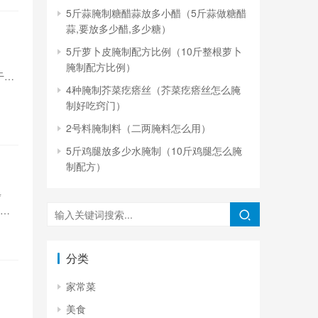
5斤蒜腌制糖醋蒜放多小醋（5斤蒜做糖醋
蒜,要放多少醋,多少糖）
5斤萝卜皮腌制配方比例（10斤整根萝卜
腌制配方比例）
干
4种腌制芥菜疙瘩丝（芥菜疙瘩丝怎么腌
水盆
制好吃窍门）
2号料腌制料（二两腌料怎么用）
5斤鸡腿放多少水腌制（10斤鸡腿怎么腌
制配方）
步
泡1
分类
家常菜
美食