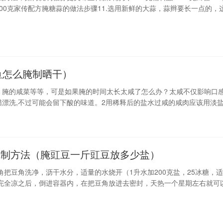
100克家传配方腌糖蒜的做法步骤11.选用新鲜的大蒜，蒜辫要长一点的，
后很干净家传配方腌糖蒜的做法步骤22.先剥掉最外面的一层家传配方腌
.减掉较长
鱼怎么腌制晒干）
，腌的咸菜等等，可是如果腌的时间太长太咸了怎么办？太咸不仅影响口
漂洗,不过可能会留下酸的味道。2用稀释后的盐水过咸的咸肉应该用淡
。用清水漂洗不能起到减轻咸味的作用。用白酒来泡一下，
腌制方法（腌豇豆一斤豇豆放多少盐）
角把豆角洗净，沥干水分，适量的水烧开（1升水加200克盐，25冰糖，
完全凉之后，倒进容器内，在把豆角放进去密封，天热一个星期左右就可
十五天左右。注：加冰糖是为了增加豆角的脆性，花椒起着调味。简单点
水分，开水加盐放置容器内晾凉，放入豆角盖好盖。最好是用上面有碗扣