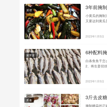
3年前腌
菜谱
小黄瓜的腌制
又要达到黄瓜
腌制黄瓜，让
八月份的黄瓜
2023年1月5日
袋、酱油三袋
6种配料
家常菜
白条鱼鱼干怎
2、将生姜切
放适量水，鱼
适量油，开火
2023年1月5日
3斤去皮
美食
腌制糖蒜的正确