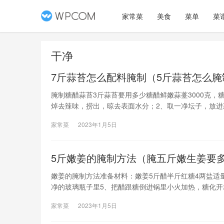
家常菜
美食
菜单
菜
干净
7斤蒜苔怎么配料腌制（5斤蒜苔怎么
腌制糖醋蒜苔3斤蒜苔要用多少糖醋鲜嫩蒜薹3000克，糖
焯去辣味，捞出，晾去表面水分；2、取一净坛子，放进
可食用。腌制蒜苔的正确方法4/4分步
家常菜
2023年1月5日
5斤嫩姜的腌制方法（腌五斤嫩生姜要
嫩姜的腌制方法准备材料：嫩姜5斤醋半斤红糖4两盐适
净的玻璃瓶子里5、把醋跟糖倒进锅里小火加热，糖化开
后放冰箱冷藏，三天后就可以食用嫩姜的腌制方法如下：
家常菜
2023年1月5日