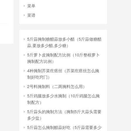
菜单
菜谱
5斤蒜腌制糖醋蒜放多小醋（5斤蒜做糖醋
蒜,要放多少醋,多少糖）
5斤萝卜皮腌制配方比例（10斤整根萝卜
腌制配方比例）
4种腌制芥菜疙瘩丝（芥菜疙瘩丝怎么腌
制好吃窍门）
2号料腌制料（二两腌料怎么用）
5斤鸡腿放多少水腌制（10斤鸡腿怎么腌
制配方）
5斤蒜头的腌制方法（腌制5斤大蒜头需要
多少盐）
5斤蒜怎么腌制醋蒜好吃（5斤蒜需要多少