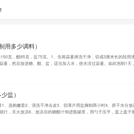
谱
腌制用多少调料）
150克，醋85克，盐75克。1、先将蒜薹择洗干净，切成3厘米长的段用
蒜薹，然后放进糖、醋、盐，适当加入水，使水没过蒜薹。如此泡制1天
多少盐）
量1、选购嫩姜2、清洗干净去皮3、切薄片用盐腌制两小时4、挤干水分放
就行，关火放凉6、放凉后的糖醋汁倒进瓶罐里，用勺子压平，盖上盖子
1、生姜洗净，用去皮刀去皮。2、姜切片放好。3、