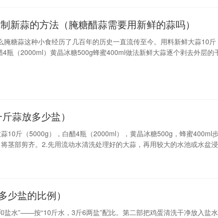
腌制新蒜的方法（腌糖醋蒜需要用新鲜的蒜吗）
么腌糖蒜这种小食经历了几百年的历史一直流传至今。用料新鲜大蒜10斤
白醋4瓶（2000ml）黄晶冰糖500g蜂蜜400ml做法新鲜大蒜逐个剥去外层的
分切去，将茎部剪齐。先用流动水清洗处理好的大蒜，再用较大的水池或
之后继续用流动水再次彻底冲洗干净。放置8－10小时沥干水
一斤蒜放多少盐）
斤（5000g），白醋4瓶（2000ml），黄晶冰糖500g，蜂蜜400ml
，将茎部剪齐。2.先用流动水清洗处理好的大蒜，再用较大的水池或水盆浸
0小时沥干水分。3.在煮锅中加入所有的白醋和黄晶冰糖，中火
要多少盐的比例）
盐水”——按“10斤水，3斤6两盐”配比。第二部把鸡蛋清洗干净放入盐水