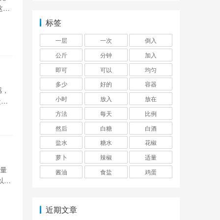
这样
糖蒜
标签
一层
一次
倒入
公斤
分钟
加入
即可
可以
均匀
多少
好的
容器
感，
小时
放入
放在
盐水
方法
每天
比例
然后
白糖
白酒
盐水
糖水
花椒
萝卜
辣椒
适量
适量
酱油
食盐
鸡蛋
以食
：豆
盖得
近期文章