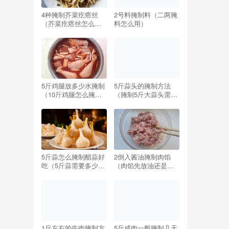
4种腌制芥菜疙瘩丝
2号料腌制料（二两腌
（芥菜疙瘩丝怎么腌
料怎么用）
制好吃窍门）
5斤鸡腿放多少水腌制
5斤蒜头的腌制方法
（10斤鸡腿怎么腌制
（腌制5斤大蒜头需要
配方）
多少盐）
5斤蒜怎么腌制醋蒜好
2倒入酱油腌制肉馅
吃（5斤蒜需要多少糖
（肉馅先放油还是先
和醋最好吃）
放酱油）
1斤左右的牛肉腌制方
5斤咸肉一般腌制几天