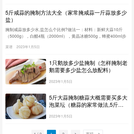
5斤咸蒜的腌制方法大全（家常腌咸蒜一斤蒜放多少
盐）
腌制咸蒜放多少水,盐怎么个比例?做法一：材料：新鲜大蒜10斤
（5000g），白醋4瓶（2000ml），黄晶冰糖500g，蜂蜜400ml步
骤：1.新鲜大蒜逐个剥去外层的干皮，将根须部分切去，将茎部剪
菜谱
2023年1月5日
齐。2.先用流动水清洗处理好的大蒜，再用较大的水池或水盆浸泡1
小时，之后继续用流动水再次彻底冲洗干净。放置8－10小时沥干
1只鹅放多少盐腌制（怎样腌制老
水分。3.在煮锅中加入所有的白醋和黄晶冰糖，中火
鹅需要多少盐怎么放配料）
2023年1月5日
5斤大蒜腌制糖蒜大概需要买多大
泡菜坛（糖蒜的家常做法,5斤大
蒜,3斤醋,教你做最好吃的腌糖
2023年1月5日
蒜）
1 / 2
1
2