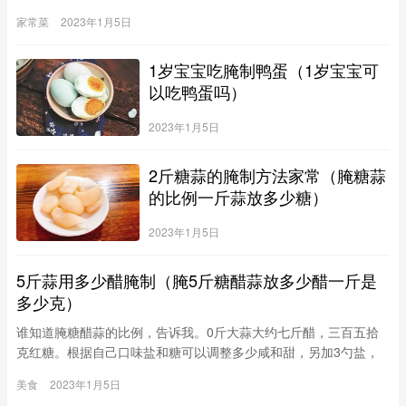
匙、水3大匙、麻油少许【作法】1.将芝麻洗净，用干锅炒香或用烤
家常菜
2023年1月5日
箱烤熟后，盛出放凉备用。2.海带丝加水（盖过海带丝）煮沸后，
捞起沥干水分。3.加入调味料及海带丝煮至汁收干，撒上芝麻即
1岁宝宝吃腌制鸭蛋（1岁宝宝可
可。【老师说】1.煮海带丝时在水中加1大匙醋，可使海
以吃鸭蛋吗）
2023年1月5日
2斤糖蒜的腌制方法家常（腌糖蒜
的比例一斤蒜放多少糖）
2023年1月5日
5斤蒜用多少醋腌制（腌5斤糖醋蒜放多少醋一斤是
多少克）
谁知道腌糖醋蒜的比例，告诉我。0斤大蒜大约七斤醋，三百五拾
克红糖。根据自己口味盐和糖可以调整多少咸和甜，另加3勺盐，
七斤白糖一、备料剥皮蒜头100千克、食盐10千克、食醋53.3千
美食
2023年1月5日
克、白糖16.7千克。