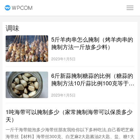
调味
5斤羊肉串怎么腌制（烤羊肉串的
腌制方法一斤放多少料）
2023年1月5日
6斤新蒜腌制糖蒜的比例（糖蒜的
腌制方法10斤蒜比例100克等于一
两吗）
2023年1月5日
1吨海带可以腌制多少（家常腌制海带可以保质多少
天）
一斤干海带能泡多少海带丝朋友我给你以下多种吃法,自己看吧芝麻
海带丝【材料】海带丝300克、白芝麻2大匙酱油2大匙、盐、糖1大