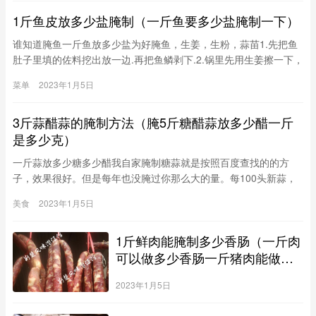
1斤鱼皮放多少盐腌制（一斤鱼要多少盐腌制一下）
谁知道腌鱼一斤鱼放多少盐为好腌鱼，生姜，生粉，蒜苗1.先把鱼
肚子里填的佐料挖出放一边.再把鱼鳞剥下.2.锅里先用生姜擦一下，
防治煎鱼时粘锅.3.锅里放入食用油，开最小火慢慢煎黄.因为鱼是经
菜单
2023年1月5日
过腌制过的，鱼皮真的特别难煎.煎了三条一条都没好的.表面
3斤蒜醋蒜的腌制方法（腌5斤糖醋蒜放多少醋一斤
是多少克）
一斤蒜放多少糖多少醋我自家腌制糖蒜就是按照百度查找的的方
子，效果很好。但是每年也没腌过你那么大的量。每100头新蒜，
盐60克，陈醋或香醋1000克（2斤），白糖800克；糖醋比例是1斤
美食
2023年1月5日
醋8两糖（也可以根据自己的口
1斤鲜肉能腌制多少香肠（一斤肉
可以做多少香肠一斤猪肉能做多
少腊肠）
2023年1月5日