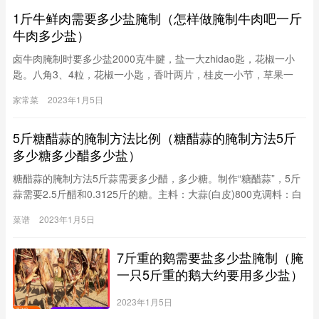
1斤牛鲜肉需要多少盐腌制（怎样做腌制牛肉吧一斤
牛肉多少盐）
卤牛肉腌制时要多少盐2000克牛腱，盐一大zhidao匙，花椒一小
匙。八角3、4粒，花椒一小匙，香叶两片，桂皮一小节，草果一
颗，姜一块，葱一根，料酒一大匙，酱油大匙，老抽一大匙（上色
家常菜
2023年1月5日
用），冰糖数粒。香料包里还可再加小茴香、大茴香、丁香、砂仁
等等（我都没有，所以没加）。1。把牛腱肉按肌肉分布切割成内
5斤糖醋蒜的腌制方法比例（糖醋蒜的腌制方法5斤
一股股的小肉块，便于入味。不用洗。小火炒香花椒和盐，盐变黄
就好了（不
多少糖多少醋多少盐）
糖醋蒜的腌制方法5斤蒜需要多少醋，多少糖。制作“糖醋蒜”，5斤
蒜需要2.5斤醋和0.3125斤的糖。主料：大蒜(白皮)800克调料：白
砂糖50克，醋400克，酱油400克，花椒5克。1、白皮蒜(加工)的须
菜谱
2023年1月5日
梗适当去掉一部分，再剥掉两层表皮，放入清水里浸泡7天，每天
换水一次，然后捞出晾晒，直至表皮呈现皱纹时装坛内。2、白
7斤重的鹅需要盐多少盐腌制（腌
糖、醋、酱油、花椒调成汁，浇入蒜坛内，盖严盖，30天左右即
成。≮美食原料≯
一只5斤重的鹅大约要用多少盐）
2023年1月5日