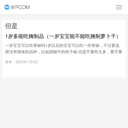
但是
1岁多能吃腌制品（一岁宝宝能不能吃腌制萝卜干）
一岁宝宝可以吃青椒吗1岁以后的宝宝可以吃一些青椒，不过要选
择没有辣味的品种，比如甜椒中的柿子椒,但是不要吃太多，要尽量
弄得细小一点，宝宝才能吞咽哦，最好是煮得烂一点，这样宝宝吃
菜单
2023年1月5日
起来比较容易的呢。一岁的宝宝吃青椒是可以的，青椒里含有大量
的维生素是非常好的可以吃但是